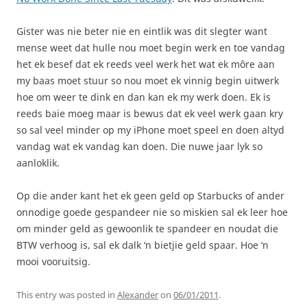
Gister was nie beter nie en eintlik was dit slegter want
mense weet dat hulle nou moet begin werk en toe vandag
het ek besef dat ek reeds veel werk het wat ek môre aan
my baas moet stuur so nou moet ek vinnig begin uitwerk
hoe om weer te dink en dan kan ek my werk doen. Ek is
reeds baie moeg maar is bewus dat ek veel werk gaan kry
so sal veel minder op my iPhone moet speel en doen altyd
vandag wat ek vandag kan doen. Die nuwe jaar lyk so
aanloklik.
Op die ander kant het ek geen geld op Starbucks of ander
onnodige goede gespandeer nie so miskien sal ek leer hoe
om minder geld as gewoonlik te spandeer en noudat die
BTW verhoog is, sal ek dalk ‘n bietjie geld spaar. Hoe ‘n
mooi vooruitsig.
This entry was posted in
Alexander
on
06/01/2011
.