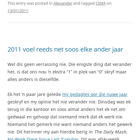
This entry was posted in
Alexander
and tagged
CIMA
on
13/01/2011
.
2011 voel reeds net soos elke ander jaar
Wel dis geen verrassing nie. Die enigste ding dat verander
het, is dat ons nou ‘n ekstra “1” in plek van “0” skryf maar
alles anders is dieselfde.
Ek het ‘n paar jare gelede
my gedagtes oor die nuwe jaar
geskryf en my opinie het nie verander nie. Dinsdag was ek
terug in die kantoor en soos almal anders het ek net om
gedwaal en gehoop dat niemand merk dat ek werk nie.
Niemand het gemerk nie want niemand anders het gewerk
nie. Dit herinner my aan hierdie berig in
The Daily Mash
,
No Work Done Since Last Tuesday
. Dit was afskuwelik.