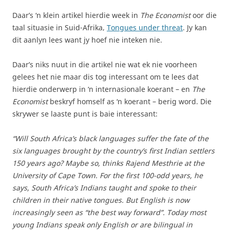
Daar’s ‘n klein artikel hierdie week in
The Economist
oor die
taal situasie in Suid-Afrika,
Tongues under threat
. Jy kan
dit aanlyn lees want jy hoef nie inteken nie.
Daar’s niks nuut in die artikel nie wat ek nie voorheen
gelees het nie maar dis tog interessant om te lees dat
hierdie onderwerp in ‘n internasionale koerant – en
The
Economist
beskryf homself as ‘n koerant – berig word. Die
skrywer se laaste punt is baie interessant:
“Will South Africa’s black languages suffer the fate of the
six languages brought by the country’s first Indian settlers
150 years ago? Maybe so, thinks Rajend Mesthrie at the
University of Cape Town. For the first 100-odd years, he
says, South Africa’s Indians taught and spoke to their
children in their native tongues. But English is now
increasingly seen as “the best way forward”. Today most
young Indians speak only English or are bilingual in