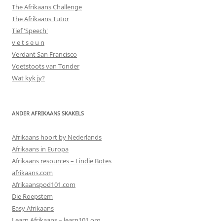
The Afrikaans Challenge
The Afrikaans Tutor
Tief 'Speech'
v e t s e u n
Verdant San Francisco
Voetstoots van Tonder
Wat kyk jy?
ANDER AFRIKAANS SKAKELS
Afrikaans hoort by Nederlands
Afrikaans in Europa
Afrikaans resources – Lindie Botes
afrikaans.com
Afrikaanspod101.com
Die Roepstem
Easy Afrikaans
Learn Afrikaans – learn101.org