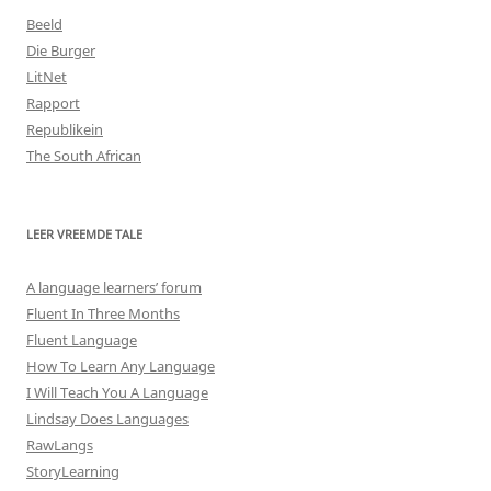
Beeld
Die Burger
LitNet
Rapport
Republikein
The South African
LEER VREEMDE TALE
A language learners’ forum
Fluent In Three Months
Fluent Language
How To Learn Any Language
I Will Teach You A Language
Lindsay Does Languages
RawLangs
StoryLearning