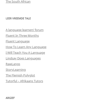
The South African
LEER VREEMDE TALE
A language learners’ forum
Fluent In Three Months
Fluent Language
How To Learn Any Language
I Will Teach You A Language
Lindsay Does Languages
RawLangs
StoryLearning
The Flemish Polyglot
Tutorful – Afrikaans Tutors
ARGIEF