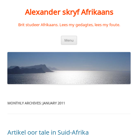
Skip
to
Alexander skryf Afrikaans
content
Brit studeer Afrikaans. Lees my gedagtes, lees my foute.
Menu
MONTHLY ARCHIVES:
JANUARY 2011
Artikel oor tale in Suid-Afrika