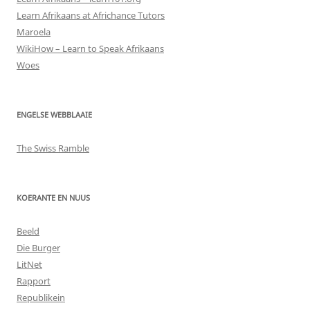
Learn Afrikaans at Africhance Tutors
Maroela
WikiHow – Learn to Speak Afrikaans
Woes
ENGELSE WEBBLAAIE
The Swiss Ramble
KOERANTE EN NUUS
Beeld
Die Burger
LitNet
Rapport
Republikein