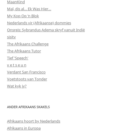
MaanKind
Mal, dis al… Ek Was Hier…
My Kop Op ‘n Blok
Nederlands vir (Afrikaanse) dommies
Onsreis: Sybrandus Adema skryf vanuit Indië
sisitv
The Afrikaans Challenge
The Afrikaans Tutor
Tief 'Speech'
v e t s e u n
Verdant San Francisco
Voetstoots van Tonder
Wat kyk jy?
ANDER AFRIKAANS SKAKELS
Afrikaans hoort by Nederlands
Afrikaans in Europa