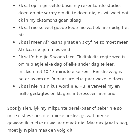
Ek sal op ‘n gereëlde basis my rekenkunde studies
doen en nie vermy om dit te doen nie; ek wil weet dat
ek in my eksamens gaan slaag
Ek sal nie so veel goede koop nie wat ek nie nodig het
nie.
Ek sal meer Afrikaans praat en skryf ne so moet meer
Afrikaanse tjommies vind
Ek sal ‘n bietjie Spaans leer. Ek dink die regte weg is
om ‘n bietjie elke dag of elke ander dag te leer,
miskien net 10-15 minute elke keer. Hierdie weg is
beter as om net ‘n paar ure elke paar weke te doen
Ek sal nie ‘n sinikus word nie. Hulle verveel my en
hulle gedagtes en klagtes interesseer niemand
Soos jy sien, lyk my mikpunte bereikbaar of seker nie so
onrealisties soos die tipiese beslissigs wat mense
gewoonlik in elke nuwe jaar maak nie. Maar as jy wil slaag,
moet jy ‘n plan maak en volg dit.