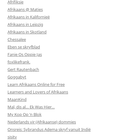
Afrifiksie
Afrikaans @ Maties
Afrikaans in Kalifornieë
Afrikaans in Leipzig
Afrikaans in Skotland
Chessalee
Eben se skryfblad
Fanie Os Oppie Jas
foxlikefrank.
Gert Rautenbach
Goggabyt
Learn Afrikaans Online for Free
Learners and Lovers of Afrikaans
MaanKind
Mal, dis al… Ek Was Hier…
My Kop Op ‘n Blok
Nederlands vir (Afrikaanse) dommies
Onsreis: Sybrandus Adema skryf vanuit Indië
sisitv