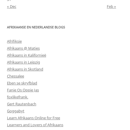
« Dec
Feb »
AFRIKAANSE EN NEDERLANDSE BLOGS
Afrifiksie
Afrikaans @ Maties
Afrikaans in Kalifornieë
Afrikaans in Leipzig
Afrikaans in Skotland
Chessalee
Eben se skryfblad
Fanie Os Oppie Jas
foxlikefrank.
Gert Rautenbach
Goggabyt
Learn Afrikaans Online for Free
Learners and Lovers of Afrikaans