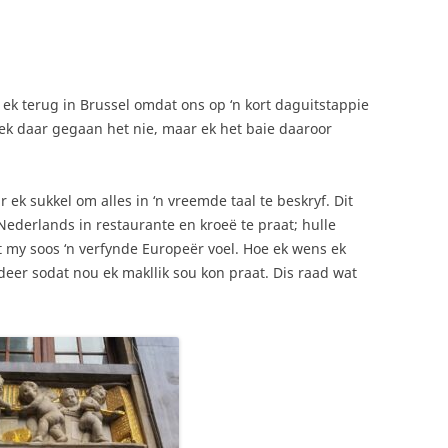
ek terug in Brussel omdat ons op ‘n kort daguitstappie
ek daar gegaan het nie, maar ek het baie daaroor
ar ek sukkel om alles in ‘n vreemde taal te beskryf. Dit
ederlands in restaurante en kroeë te praat; hulle
at my soos ‘n verfynde Europeër voel. Hoe ek wens ek
udeer sodat nou ek makllik sou kon praat. Dis raad wat