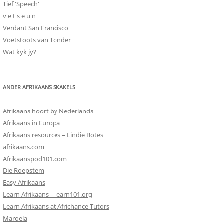
Tief 'Speech'
v e t s e u n
Verdant San Francisco
Voetstoots van Tonder
Wat kyk jy?
ANDER AFRIKAANS SKAKELS
Afrikaans hoort by Nederlands
Afrikaans in Europa
Afrikaans resources – Lindie Botes
afrikaans.com
Afrikaanspod101.com
Die Roepstem
Easy Afrikaans
Learn Afrikaans – learn101.org
Learn Afrikaans at Africhance Tutors
Maroela