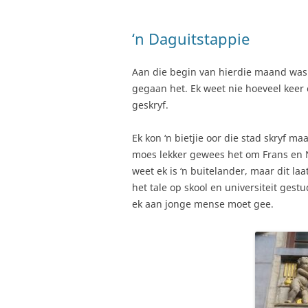
‘n Daguitstappie
Aan die begin van hierdie maand was 
gegaan het. Ek weet nie hoeveel keer 
geskryf.
Ek kon ‘n bietjie oor die stad skryf ma
moes lekker gewees het om Frans en N
weet ek is ‘n buitelander, maar dit la
het tale op skool en universiteit gest
ek aan jonge mense moet gee.