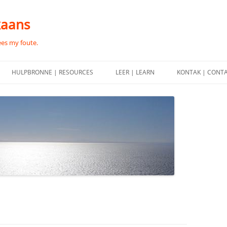
kaans
ees my foute.
HULPBRONNE | RESOURCES
LEER | LEARN
KONTAK | CONT