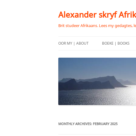
Skip
to
content
Alexander skryf Afri
Brit studeer Afrikaans. Lees my gedagtes, l
OOR MY | ABOUT
BOEKE | BOOKS
MONTHLY ARCHIVES:
FEBRUARY 2025