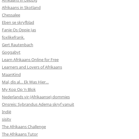
Afrikaans in Leipzig
Afrikaans in Skotland
Chessalee
Eben se skryfblad
Fanie Os Oppie Jas
foxlikefrank.
Gert Rautenbach
Goggabyt
Learn Afrikaans Online for Free
Learners and Lovers of Afrikaans
MaanKind
Mal, dis al… Ek Was Hier…
My Kop Op ‘n Blok
Nederlands vir (Afrikaanse) dommies
Onsreis: Sybrandus Adema skryf vanuit
Indië
sisitv
The Afrikaans Challenge
The Afrikaans Tutor