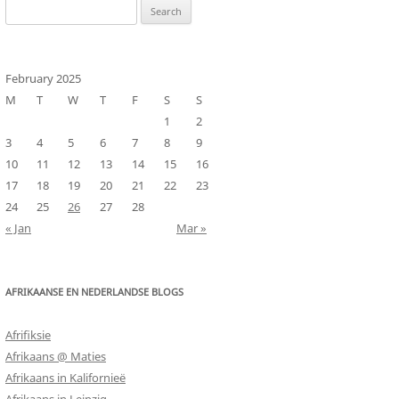
Search
for:
February 2025
M
T
W
T
F
S
S
1
2
3
4
5
6
7
8
9
10
11
12
13
14
15
16
17
18
19
20
21
22
23
24
25
26
27
28
« Jan
Mar »
AFRIKAANSE EN NEDERLANDSE BLOGS
Afrifiksie
Afrikaans @ Maties
Afrikaans in Kalifornieë