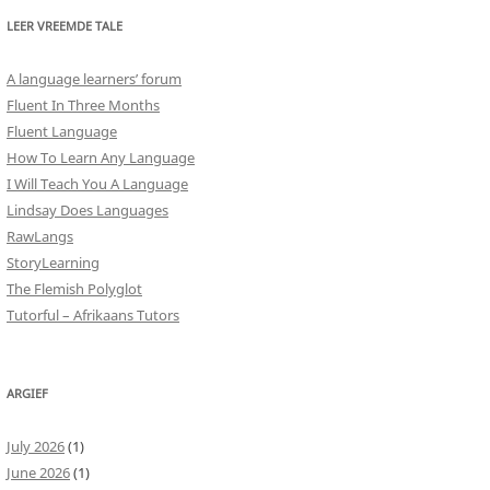
LEER VREEMDE TALE
A language learners’ forum
Fluent In Three Months
Fluent Language
How To Learn Any Language
I Will Teach You A Language
Lindsay Does Languages
RawLangs
StoryLearning
The Flemish Polyglot
Tutorful – Afrikaans Tutors
ARGIEF
July 2026
(1)
June 2026
(1)