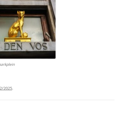
markplein
2/2025
.