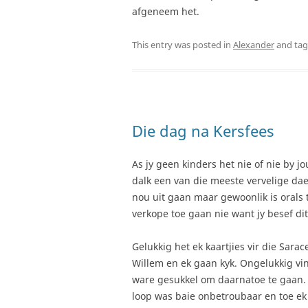
afgeneem het.
This entry was posted in
Alexander
and ta
Die dag na Kersfees
As jy geen kinders het nie of nie by j
dalk een van die meeste vervelige dae 
nou uit gaan maar gewoonlik is orals te 
verkope toe gaan nie want jy besef di
Gelukkig het ek kaartjies vir die Sa
Willem en ek gaan kyk. Ongelukkig vin
ware gesukkel om daarnatoe te gaan. D
loop was baie onbetroubaar en toe ek