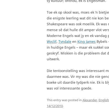
sy kultuur; onthou, ek is Engelsman.
Toe ek op skool was, moes ek ‘n bietji
die enigste leerling wat dit nie kon 
Shakespeare was ook moeilik. Ek was n
mense sê dat hulle dit amper vlot ve
Moderne Engels wat jy en ek vandag p
Wyclif
,
Tyndale
en
King James
Bybels –
in huidige Engels – maar ek sukkel so
geskryf. Miskien is die probleem dat d
uitwerk.
Die tentoonstelling was interessant ma
daarmee was. Vir my was die nie geno
boeke uit daardie tydperk nie. Ek is b
was vol interessante goede.
This entry was posted in
Alexander
,
Englis
14/12/2010
.