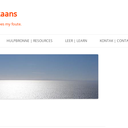
kaans
ees my foute.
HULPBRONNE | RESOURCES
LEER | LEARN
KONTAK | CONT