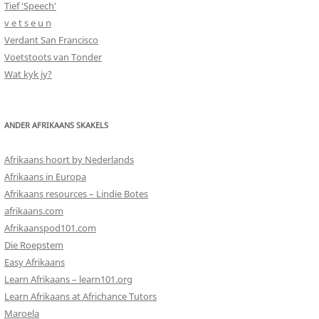
Tief 'Speech'
v e t s e u n
Verdant San Francisco
Voetstoots van Tonder
Wat kyk jy?
ANDER AFRIKAANS SKAKELS
Afrikaans hoort by Nederlands
Afrikaans in Europa
Afrikaans resources – Lindie Botes
afrikaans.com
Afrikaanspod101.com
Die Roepstem
Easy Afrikaans
Learn Afrikaans – learn101.org
Learn Afrikaans at Africhance Tutors
Maroela