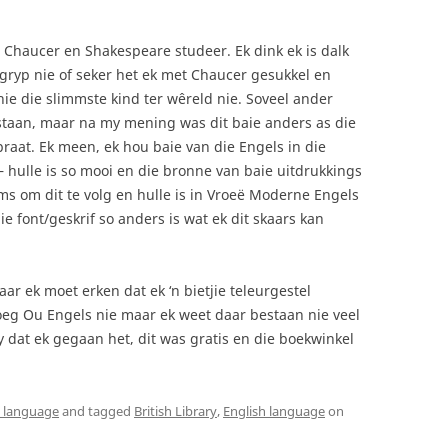
e Chaucer en Shakespeare studeer. Ek dink ek is dalk
begryp nie of seker het ek met Chaucer gesukkel en
ie die slimmste kind ter wêreld nie. Soveel ander
rstaan, maar na my mening was dit baie anders as die
raat. Ek meen, ek hou baie van die Engels in die
 hulle is so mooi en die bronne van baie uitdrukkings
ms om dit te volg en hulle is in Vroeë Moderne Engels
ie font/geskrif so anders is wat ek dit skaars kan
ar ek moet erken dat ek ‘n bietjie teleurgestel
eg Ou Engels nie maar ek weet daar bestaan nie veel
ly dat ek gegaan het, dit was gratis en die boekwinkel
h language
and tagged
British Library
,
English language
on