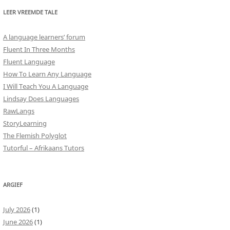
LEER VREEMDE TALE
A language learners’ forum
Fluent In Three Months
Fluent Language
How To Learn Any Language
I Will Teach You A Language
Lindsay Does Languages
RawLangs
StoryLearning
The Flemish Polyglot
Tutorful – Afrikaans Tutors
ARGIEF
July 2026
(1)
June 2026
(1)