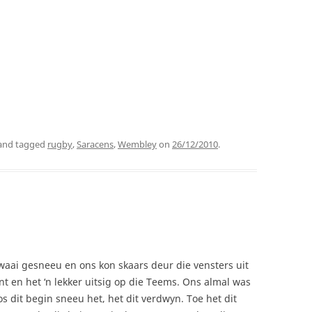
and tagged
rugby
,
Saracens
,
Wembley
on
26/12/2010
.
 kwaai gesneeu en ons kon skaars deur die vensters uit
ant en het ‘n lekker uitsig op die Teems. Ons almal was
 dit begin sneeu het, het dit verdwyn. Toe het dit