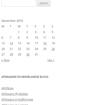
Search
for:
December 2010
M
T
W
T
F
S
S
1
2
3
4
5
6
7
8
9
10
11
12
13
14
15
16
17
18
19
20
21
22
23
24
25
26
27
28
29
30
31
« Nov
Jan »
AFRIKAANSE EN NEDERLANDSE BLOGS
Afrifiksie
Afrikaans @ Maties
Afrikaans in Kalifornieë