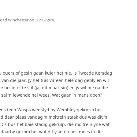
gged
Winchester
on
30/12/2010
.
ou ouers of gesin gaan kuier het nie, is Tweede Kersdag
van die jaar. Jy het tuis vir een hele dag gebly en wil
besig of te stil (ja, dit maak sin) en jy wil nie na die
t sal ‘n lewende hel wees. Wat gaan ‘n mens doen?
racens teen Wasps wedstyd by Wembley gekry so het
d daar plaas vandag ‘n moltrein staak dus was dit ‘n
is bus het baie stadig gekruip, dié moltreinlyne wat
 daarby gekom het wat dit ysig en ons moes in die