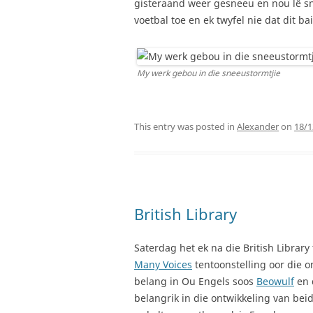
gisteraand weer gesneeu en nou lê sn
voetbal toe en ek twyfel nie dat dit ba
My werk gebou in die sneeustormtjie
This entry was posted in
Alexander
on
18/1
British Library
Saterdag het ek na die British Librar
Many Voices
tentoonstelling oor die on
belang in Ou Engels soos
Beowulf
en 
belangrik in die ontwikkeling van beid