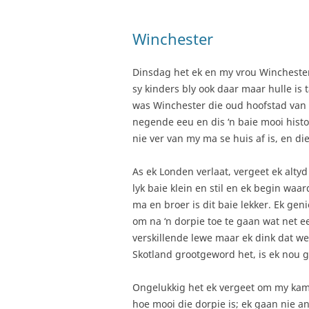
Winchester
Dinsdag het ek en my vrou Winchester
sy kinders bly ook daar maar hulle is 
was Winchester die oud hoofstad van
negende eeu en dis ‘n baie mooi histo
nie ver van my ma se huis af is, en die
As ek Londen verlaat, vergeet ek alty
lyk baie klein en stil en ek begin wa
ma en broer is dit baie lekker. Ek ge
om na ‘n dorpie toe te gaan wat net ee
verskillende lewe maar ek dink dat wee
Skotland grootgeword het, is ek nou ge
Ongelukkig het ek vergeet om my kame
hoe mooi die dorpie is; ek gaan nie an