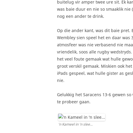
buitelug vir amper twee ure sit. Ek ka
was baie duur en nie so smaaklik nie 
nog een ander te drink.
Op die ander kant, was dit baie pret. 
Wembley sien speel het en daar was 
atmosfeer was nie verbasend nie maar
vriendelik, soos alle rugby wedstryds
het veel foute gemaak wat hulle gewoo
groot verskil gemaak. Miskien ook het g
iPads gespeel, wat hulle gister as ge
nie.
Gelukkig het Saracens 13-6 gewen so w
te probeer gaan.
'n Kameel in 'n slee...