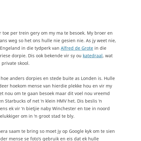
 toe per trein gery om my ma te besoek. My broer en
tans weg so het ons hulle nie gesien nie. As jy weet nie,
 Engeland in die tydperk van
Alfred de Grote
in die
riese dorpie. Dis ook bekende vir sy ou
katedraal
, wat
 private skool.
d hoe anders dorpies en stede buite as Londen is. Hulle
ardeer hoekom mense van hierdie plekke hou en vir my
niet nou om te gaan besoek maar dit voel nou vreemd
n Starbucks of net ‘n klein HMV het. Dis beslis ‘n
ns ek vir ‘n bietjie naby Winchester en toe in noord
lukkiger om in ‘n groot stad te bly.
ra saam te bring so moet jy op Google kyk om te sien
der mense se foto’s gebruik en eis dat ek hulle