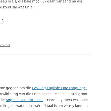
eeu orals, dis baie mooi. Ek gaan vanaand na die
ie koud sal wees nie!
2/2010
.
y toe gegaan om die
Evolving English: One Language,
twikkeling van die Engelse taal te sien. Ek stel groot
die
Anglo-Saxon Chronicle
. Daardie tydperk was baie
e Engels, wat nou ‘n wêreld taal is, en vir my land en