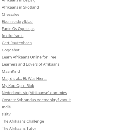
Afrikaans in Leipzig
Afrikaans in Skotland
Chessalee
Eben se skryfblad
Fanie Os Oppie Jas
foxlikefrank.
Gert Rautenbach
Goggabyt
Learn Afrikaans Online for Free
Learners and Lovers of Afrikaans
MaanKind
Mal, dis al… Ek Was Hier…
My Kop Op ‘n Blok
Nederlands vir (Afrikaanse) dommies
Onsreis: Sybrandus Adema skryf vanuit
Indië
sisitv
The Afrikaans Challenge
The Afrikaans Tutor