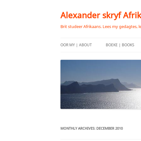
Skip
to
content
Alexander skryf Afri
Brit studeer Afrikaans. Lees my gedagtes, l
OOR MY | ABOUT
BOEKE | BOOKS
MONTHLY ARCHIVES:
DECEMBER 2010