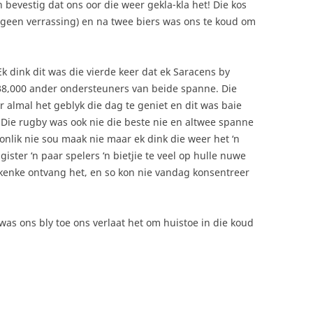
n bevestig dat ons oor die weer gekla-kla het! Die kos
(geen verrassing) en na twee biers was ons te koud om
Ek dink dit was die vierde keer dat ek Saracens by
38,000 ander ondersteuners van beide spanne. Die
 almal het geblyk die dag te geniet en dit was baie
. Die rugby was ook nie die beste nie en altwee spanne
nlik nie sou maak nie maar ek dink die weer het ‘n
ister ‘n paar spelers ‘n bietjie te veel op hulle nuwe
skenke ontvang het, en so kon nie vandag konsentreer
as ons bly toe ons verlaat het om huistoe in die koud