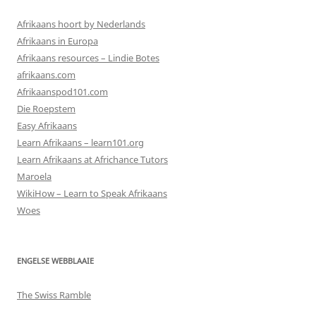
Afrikaans hoort by Nederlands
Afrikaans in Europa
Afrikaans resources – Lindie Botes
afrikaans.com
Afrikaanspod101.com
Die Roepstem
Easy Afrikaans
Learn Afrikaans – learn101.org
Learn Afrikaans at Africhance Tutors
Maroela
WikiHow – Learn to Speak Afrikaans
Woes
ENGELSE WEBBLAAIE
The Swiss Ramble