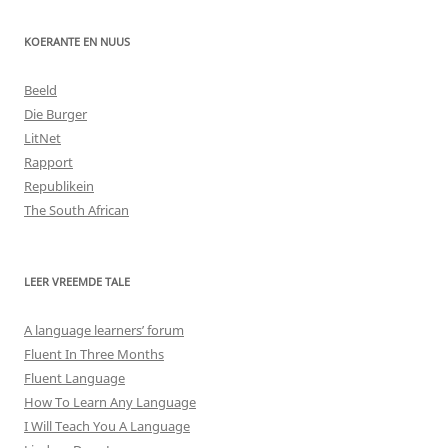
KOERANTE EN NUUS
Beeld
Die Burger
LitNet
Rapport
Republikein
The South African
LEER VREEMDE TALE
A language learners’ forum
Fluent In Three Months
Fluent Language
How To Learn Any Language
I Will Teach You A Language