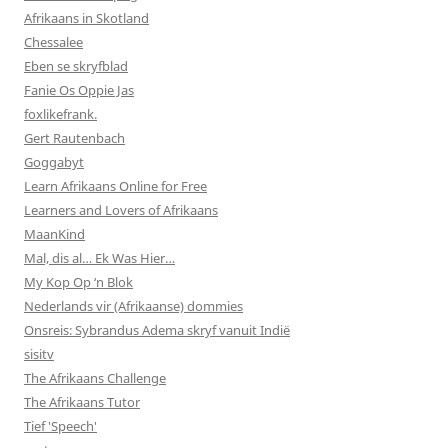
Afrikaans in Skotland
Chessalee
Eben se skryfblad
Fanie Os Oppie Jas
foxlikefrank.
Gert Rautenbach
Goggabyt
Learn Afrikaans Online for Free
Learners and Lovers of Afrikaans
MaanKind
Mal, dis al… Ek Was Hier…
My Kop Op ‘n Blok
Nederlands vir (Afrikaanse) dommies
Onsreis: Sybrandus Adema skryf vanuit Indië
sisitv
The Afrikaans Challenge
The Afrikaans Tutor
Tief 'Speech'