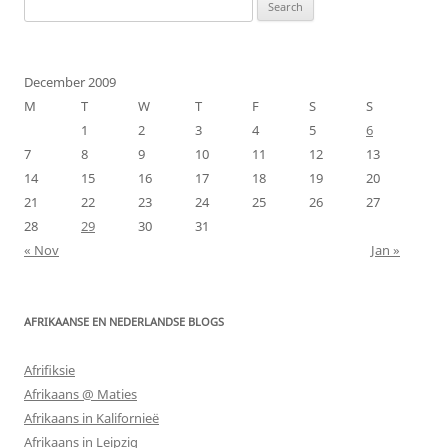
Search
for:
December 2009
M
T
W
T
F
S
S
1
2
3
4
5
6
7
8
9
10
11
12
13
14
15
16
17
18
19
20
21
22
23
24
25
26
27
28
29
30
31
« Nov
Jan »
AFRIKAANSE EN NEDERLANDSE BLOGS
Afrifiksie
Afrikaans @ Maties
Afrikaans in Kalifornieë
Afrikaans in Leipzig