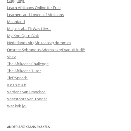
Goggabyt
Learn Afrikaans Online for Free
Learners and Lovers of Afrikaans
MaanKind
Mal, dis al… Ek Was Hier…
My Kop Op ‘n Blok
Nederlands vir (Afrikaanse) dommies
Onsreis: Sybrandus Adema skryf vanuit Indië
sisitv
The Afrikaans Challenge
The Afrikaans Tutor
Tief 'Speech'
v e t s e u n
Verdant San Francisco
Voetstoots van Tonder
Wat kyk jy?
ANDER AFRIKAANS SKAKELS