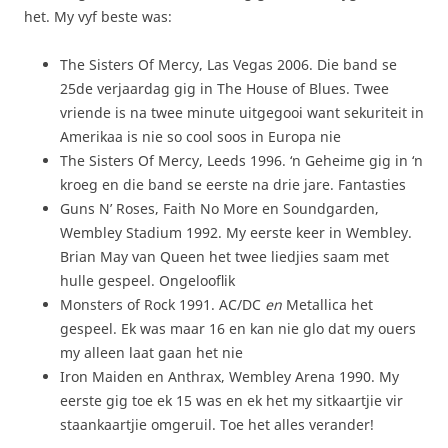
het. My vyf beste was:
The Sisters Of Mercy, Las Vegas 2006. Die band se
25de verjaardag gig in The House of Blues. Twee
vriende is na twee minute uitgegooi want sekuriteit in
Amerikaa is nie so cool soos in Europa nie
The Sisters Of Mercy, Leeds 1996. ‘n Geheime gig in ‘n
kroeg en die band se eerste na drie jare. Fantasties
Guns N’ Roses, Faith No More en Soundgarden,
Wembley Stadium 1992. My eerste keer in Wembley.
Brian May van Queen het twee liedjies saam met
hulle gespeel. Ongelooflik
Monsters of Rock 1991. AC/DC
en
Metallica het
gespeel. Ek was maar 16 en kan nie glo dat my ouers
my alleen laat gaan het nie
Iron Maiden en Anthrax, Wembley Arena 1990. My
eerste gig toe ek 15 was en ek het my sitkaartjie vir
staankaartjie omgeruil. Toe het alles verander!