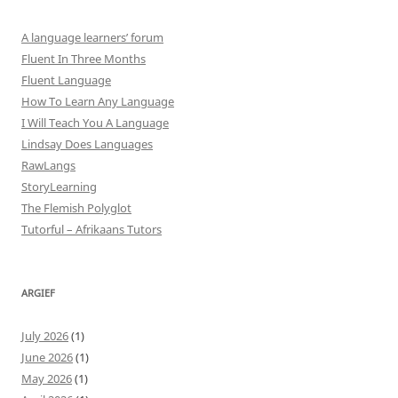
A language learners’ forum
Fluent In Three Months
Fluent Language
How To Learn Any Language
I Will Teach You A Language
Lindsay Does Languages
RawLangs
StoryLearning
The Flemish Polyglot
Tutorful – Afrikaans Tutors
ARGIEF
July 2026
(1)
June 2026
(1)
May 2026
(1)