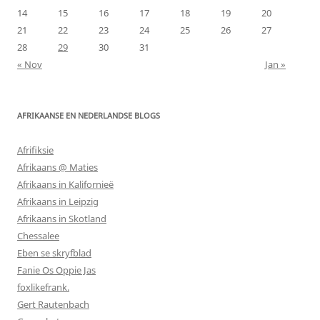
14
15
16
17
18
19
20
21
22
23
24
25
26
27
28
29
30
31
« Nov
Jan »
AFRIKAANSE EN NEDERLANDSE BLOGS
Afrifiksie
Afrikaans @ Maties
Afrikaans in Kalifornieë
Afrikaans in Leipzig
Afrikaans in Skotland
Chessalee
Eben se skryfblad
Fanie Os Oppie Jas
foxlikefrank.
Gert Rautenbach