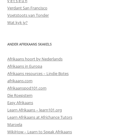
v e t s e u n
Verdant San Francisco
Voetstoots van Tonder
Wat kyk jy?
ANDER AFRIKAANS SKAKELS
Afrikaans hoort by Nederlands
Afrikaans in Europa
Afrikaans resources – Lindie Botes
afrikaans.com
Afrikaanspod101.com
Die Roepstem
Easy Afrikaans
Learn Afrikaans – learn101.org
Learn Afrikaans at Africhance Tutors
Maroela
WikiHow – Learn to Speak Afrikaans