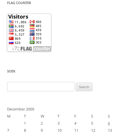
FLAG COUNTER
SOEK
Search
for:
December 2009
M
T
W
T
F
S
S
1
2
3
4
5
6
7
8
9
10
11
12
13