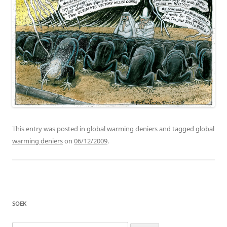
This entry was posted in
global warming deniers
and tagged
global
warming deniers
on
06/12/2009
.
SOEK