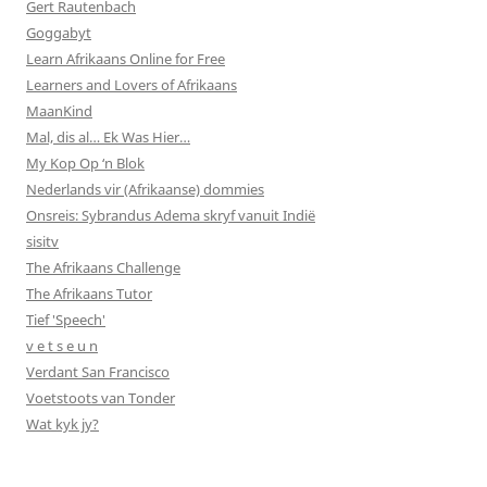
Gert Rautenbach
Goggabyt
Learn Afrikaans Online for Free
Learners and Lovers of Afrikaans
MaanKind
Mal, dis al… Ek Was Hier…
My Kop Op ‘n Blok
Nederlands vir (Afrikaanse) dommies
Onsreis: Sybrandus Adema skryf vanuit Indië
sisitv
The Afrikaans Challenge
The Afrikaans Tutor
Tief 'Speech'
v e t s e u n
Verdant San Francisco
Voetstoots van Tonder
Wat kyk jy?