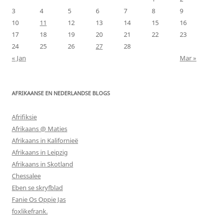
3
4
5
6
7
8
9
10
11
12
13
14
15
16
17
18
19
20
21
22
23
24
25
26
27
28
« Jan
Mar »
AFRIKAANSE EN NEDERLANDSE BLOGS
Afrifiksie
Afrikaans @ Maties
Afrikaans in Kalifornieë
Afrikaans in Leipzig
Afrikaans in Skotland
Chessalee
Eben se skryfblad
Fanie Os Oppie Jas
foxlikefrank.