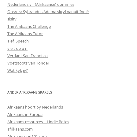
Nederlands vir (Afrikaanse) dommies
Onsreis: Sybrandus Adema skryf vanuit Indië
sisitv
The Afrikaans Challenge
The Afrikaans Tutor
Tief 'Speech'
v e t s e u n
Verdant San Francisco
Voetstoots van Tonder
Wat kyk jy?
ANDER AFRIKAANS SKAKELS
Afrikaans hoort by Nederlands
Afrikaans in Europa
Afrikaans resources – Lindie Botes
afrikaans.com
Afrikaanspod101.com