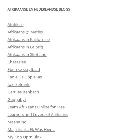
AFRIKAANSE EN NEDERLANDSE BLOGS
Afrifiksie
Afrikaans @ Maties
Afrikaans in Kalifornieë
Afrikaans in Leipzig
Afrikaans in Skotland
Chessalee
Eben se skryfblad
Fanie Os Oppie Jas
foxlikefrank.
Gert Rautenbach
Goggabyt
Learn Afrikaans Online for Free
Learners and Lovers of Afrikaans
MaanKind
Mal, dis al… Ek Was Hier…
My Kop Op ‘n Blok