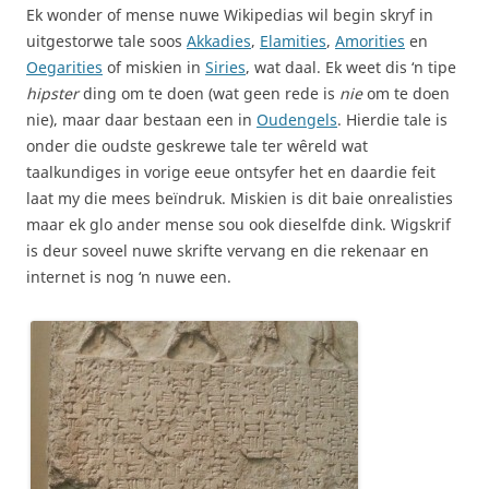
Ek wonder of mense nuwe Wikipedias wil begin skryf in
uitgestorwe tale soos
Akkadies
,
Elamities
,
Amorities
en
Oegarities
of miskien in
Siries
, wat daal. Ek weet dis ‘n tipe
hipster
ding om te doen (wat geen rede is
nie
om te doen
nie), maar daar bestaan een in
Oudengels
. Hierdie tale is
onder die oudste geskrewe tale ter wêreld wat
taalkundiges in vorige eeue ontsyfer het en daardie feit
laat my die mees beïndruk. Miskien is dit baie onrealisties
maar ek glo ander mense sou ook dieselfde dink. Wigskrif
is deur soveel nuwe skrifte vervang en die rekenaar en
internet is nog ‘n nuwe een.