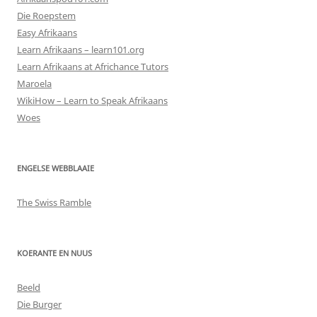
Die Roepstem
Easy Afrikaans
Learn Afrikaans – learn101.org
Learn Afrikaans at Africhance Tutors
Maroela
WikiHow – Learn to Speak Afrikaans
Woes
ENGELSE WEBBLAAIE
The Swiss Ramble
KOERANTE EN NUUS
Beeld
Die Burger