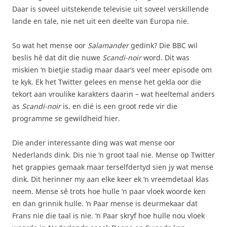
Daar is soveel uitstekende televisie uit soveel verskillende
lande en tale, nie net uit een deelte van Europa nie.
So wat het mense oor
Salamander
gedink? Die BBC wil
beslis hê dat dit die nuwe
Scandi-noir
word. Dit was
miskien ‘n bietjie stadig maar daar’s veel meer episode om
te kyk. Ek het Twitter gelees en mense het gekla oor die
tekort aan vroulike karakters daarin – wat heeltemal anders
as
Scandi-noir
is, en dié is een groot rede vir die
programme se gewildheid hier.
Die ander interessante ding was wat mense oor
Nederlands dink. Dis nie ‘n groot taal nie. Mense op Twitter
het grappies gemaak maar terselfdertyd sien jy wat mense
dink. Dit herinner my aan elke keer ek ‘n vreemdetaal klas
neem. Mense sê trots hoe hulle ‘n paar vloek woorde ken
en dan grinnik hulle. ‘n Paar mense is deurmekaar dat
Frans nie die taal is nie. ‘n Paar skryf hoe hulle nou vloek