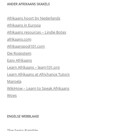
ANDER AFRIKAANS SKAKELS
Afrikaans hoort by Nederlands
Afrikaans in Europa
Afrikaans resources – Lindie Botes
afrikaans.com
Afrikaanspod101.com
Die Roepstem
Easy Afrikaans
Learn Afrikaans – learn101.org
Learn Afrikaans at Africhance Tutors
Maroela
WikiHow – Learn to Speak Afrikaans
Woes
ENGELSE WEBBLAAIE
The Swiss Ramble