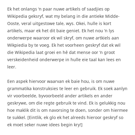
Ek het onlangs ‘n paar nuwe artikels of saadjies op
Wikipedia geksryf, wat my belang in die antieke Midde-
Ooste, veral uitgestowe tale, wys. Okei, hulle is kort
artikels, maar ek het dit baie geniet. Ek het nou ‘n lys
onderwerpe waaroor ek wil skryf, om nuwe artkiels aan
Wikpiedia by te voeg. Ek het voorheen geskryf dat ek wil
die Wikipedia laat groei en hê dat mense oor ‘n groot
verskeidenheid onderwerpe in hulle eie taal kan lees en
leer.
Een aspek hiervoor waarvan ek baie hou, is om nuwe
grammatika konstruksies te leer en gebruik. Ek soek aanlyn
vir voorbeelde, byvoorbeeld ander artikels en ander
geskrywe, om die regte gebruik te vind. Ek is gelukkig nou
hoe maklik dit is om navorsing te doen, sonder om hiermee
te sukkel. [Eintlik, ek glo ek het alreeds hieroor geskryf so
ek moet seker nuwe idees begin kry!]