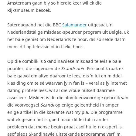
Amsterdam gaan bly so hierdie keer wil ek die
Rijksmuseum besoek.
Saterdagaand het die BBC
Salamander
uitgesaai, ‘n
Nederlandstalige misdaad-speurder program uit België. Ek
het baie geniet om Nederlands te hoor, dis so selde dat ‘n
mens dit op televisie of in flieke hoor.
Op die oomblik is Skandinawiese misdaad televisie baie
populêr, die sogenoemde
Scandi-noir
. Persoonlik raak ek
baie gatvol om altyd daaroor te lees; dis ‘n lui en middel-
klas ding om te sê waarvan jy ‘n fan is – veral as jy internet
dating profiele lees, wil al die vroue hulself daarmee
assosieer. Miskien is dit die alomteenwoordige gebruik van
die voorvoegsel
Scandi
op enige geleentheid in amper
enige artikel in die koerante wat my pla. Die programme
wat ek gesien het is goed maar dit lei tot ‘n ander
probleem dat mense begin praat asof hulle ‘n ekspert is,
asof slegs Skandinawië uitstekende programme verfilm.