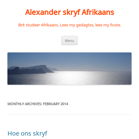
Skip
to
Alexander skryf Afrikaans
content
Brit studeer Afrikaans. Lees my gedagtes, lees my foute.
Menu
MONTHLY ARCHIVES:
FEBRUARY 2014
Hoe ons skryf