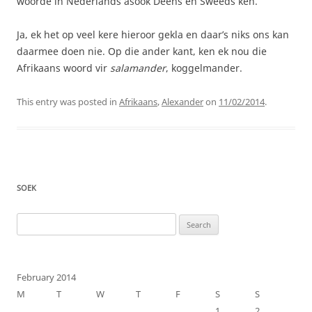
woorde in Nederlands asook Deens en Sweeds ken.
Ja, ek het op veel kere hieroor gekla en daar’s niks ons kan
daarmee doen nie. Op die ander kant, ken ek nou die
Afrikaans woord vir
salamander
, koggelmander.
This entry was posted in
Afrikaans
,
Alexander
on
11/02/2014
.
SOEK
Search
for:
February 2014
M
T
W
T
F
S
S
1
2