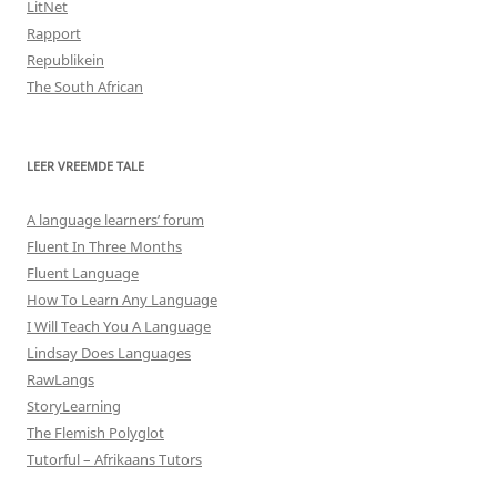
LitNet
Rapport
Republikein
The South African
LEER VREEMDE TALE
A language learners’ forum
Fluent In Three Months
Fluent Language
How To Learn Any Language
I Will Teach You A Language
Lindsay Does Languages
RawLangs
StoryLearning
The Flemish Polyglot
Tutorful – Afrikaans Tutors