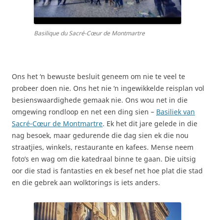
Basilique du Sacré-Cœur de Montmartre
Ons het ‘n bewuste besluit geneem om nie te veel te
probeer doen nie. Ons het nie ‘n ingewikkelde reisplan vol
besienswaardighede gemaak nie. Ons wou net in die
omgewing rondloop en net een ding sien –
Basiliek van
Sacré-Cœur de Montmartre
. Ek het dit jare gelede in die
nag besoek, maar gedurende die dag sien ek die nou
straatjies, winkels, restaurante en kafees. Mense neem
foto’s en wag om die katedraal binne te gaan. Die uitsig
oor die stad is fantasties en ek besef net hoe plat die stad
en die gebrek aan wolktorings is iets anders.