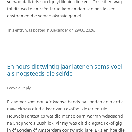
verwag dalk iets soortgelyklik hierdie keer. Ons sit en wag
tot die wolke en reën terug kom en dan kan ons lekker
onstpan en die somervakansie geniet.
This entry was posted in
Alexander
on
29/06/2026
.
En nou’s dit twintig jaar later en soms voel
als nogsteeds die selfde
Leave a Reply
Elk somer kom nou Afrikaanse bands na Londen en hierdie
naweek was dit die keer van Fokofpolisiekar en Die
Heuwels Fantasties wat die mense op ‘n warm vrydagaand
na Shepherd’s Bush lok. Vir my was dit die agste Fokof gig
in óf Londen óf Amsterdam oor twintig jare. Ek sien hoe die