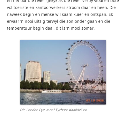
en het oor die rivier gekyk as die rivier verby vlooi en bote
vol toeriste en kantoorwerkers stroom daar en heen. Die
naweek begin en mense wil saam kuier en ontspan. Ek
ervaar ‘n nooi uitsig terwyl die son onder gaan en die
temperatuur begin daal, dit is ‘n mooi somer.
Die London Eye vanaf Tyrburn KaaiViviLnk