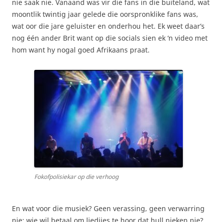
nie saak nie. Vanaand was vir die fans in die buiteland, wat
moontlik twintig jaar gelede die oorspronklike fans was,
wat oor die jare geluister en onderhou het. Ek weet daar’s
nog één ander Brit want op die socials sien ek ‘n video met
hom want hy nogal goed Afrikaans praat.
Fokofpolisiekar op die verhoog
En wat voor die musiek? Geen verassing, geen verwarring
nie; wie wil betaal om liedjies te hoor dat hull nieken nie?