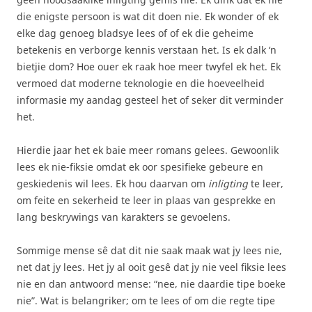
die enigste persoon is wat dit doen nie. Ek wonder of ek
elke dag genoeg bladsye lees of of ek die geheime
betekenis en verborge kennis verstaan ​​het. Is ek dalk ‘n
bietjie dom? Hoe ouer ek raak hoe meer twyfel ek het. Ek
vermoed dat moderne teknologie en die hoeveelheid
informasie my aandag gesteel het of seker dit verminder
het.
Hierdie jaar het ek baie meer romans gelees. Gewoonlik
lees ek nie-fiksie omdat ek oor spesifieke gebeure en
geskiedenis wil lees. Ek hou daarvan om
inligting
te leer,
om feite en sekerheid te leer in plaas van gesprekke en
lang beskrywings van karakters se gevoelens.
Sommige mense sê dat dit nie saak maak wat jy lees nie,
net dat jy lees. Het jy al ooit gesê dat jy nie veel fiksie lees
nie en dan antwoord mense: “nee, nie daardie tipe boeke
nie”. Wat is belangriker; om te lees of om die regte tipe