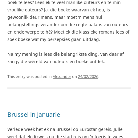
boek te lees? Lees ek te veel manlike outeurs en te min
vroulike outeurs? Ja, die boeke waarvan ek hou, is
gewoonlik deur mans, maar moet ‘n mens hul
belangstellings verander om die regte balans van outeurs
en onderwerpe te hê? Moet ek die klassieke romans lees of
soek boeke wat my persepsies gaan uitdaag.
Na my mening is lees die belangrikste ding. Van daar af
kan jy die wêreld van outeurs en boeke ontdek.
This entry was posted in
Alexander
on
24/02/2026
.
Brussel in Januarie
Verlede week het ek na Brussel op Eurostar gereis. Julle
weet dat ek dikwels na die stad reis om ‘n toeris te wees,