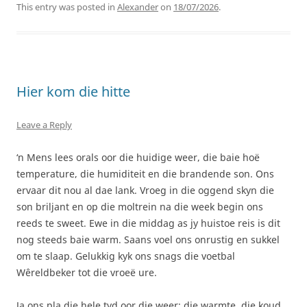
This entry was posted in
Alexander
on
18/07/2026
.
Hier kom die hitte
Leave a Reply
‘n Mens lees orals oor die huidige weer, die baie hoë
temperature, die humiditeit en die brandende son. Ons
ervaar dit nou al dae lank. Vroeg in die oggend skyn die
son briljant en op die moltrein na die week begin ons
reeds te sweet. Ewe in die middag as jy huistoe reis is dit
nog steeds baie warm. Saans voel ons onrustig en sukkel
om te slaap. Gelukkig kyk ons snags die voetbal
Wêreldbeker tot die vroeë ure.
Ja ons pla die hele tyd oor die weer: die warmte, die koud,