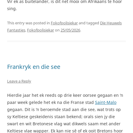
Vir ek as buitelander, is dit net mooi om Afrikaans te hoor
sing.
This entry was posted in
Fokofpolisiekar
and tagged
Die Heuwels
Fantasties
,
Fokofpolisiekar
on
25/05/2026
.
Frankryk en die see
Leave a Reply
Hierdie jaar het ek reeds op drie keer oorsee gegaan en ‘n
paar week gelede het ek na die Franse stad
Saint-Malo
gegaan. Dit is ‘n beroemde stad aan die see, wat trots op
sy Keltiese geskeidenis staan bekend; orals sien jy die
swart en wit Bretonese vlag wat dikwels saam met ander
Keltiese vlae wapper. Ek kan nie sê of ek ooit Bretons hoor