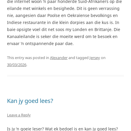
die internet woon ‘n paar honderde Suid-Afrikaners op die
eilande met winkels en besighede. Dit is geen verrassing
nie, aangesien daar Poolse en Oekraïense bevolkings en
Indiese restaurante in die klein dorpies aan die kus is. In
baie opsigte voel dit net soos my Londen en Brittanje. Die
Kanaaleilande is seker die moeite werd om te besoek en
ervaar ‘n ontspannende paar dae.
This entry was posted in
Alexander
and tagged
Jersey
on
30/03/2026
.
Kan jy goed lees?
Leave a Reply
Is jy ‘n goeie leser? Wat ek bedoel is en kan jy goed lees?