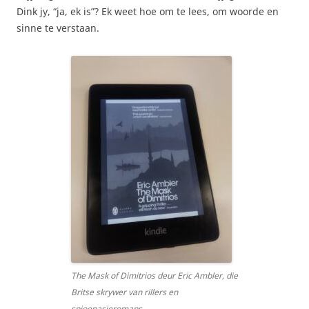
Dink jy, “ja, ek is”? Ek weet hoe om te lees, om woorde en
sinne te verstaan.
The Mask of Dimitrios deur Eric Ambler, die
Britse skrywer van rillers en
spioenasieromans