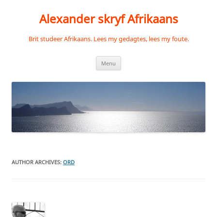
Skip
to
Alexander skryf Afrikaans
content
Brit studeer Afrikaans. Lees my gedagtes, lees my foute.
Menu
AUTHOR ARCHIVES:
ORD