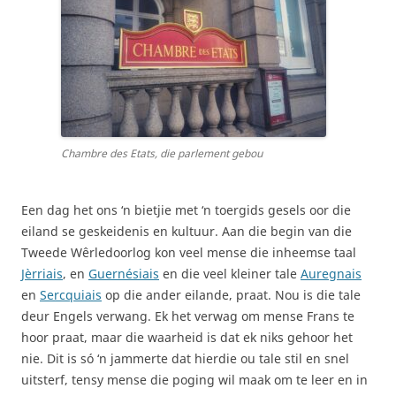
Chambre des Etats, die parlement gebou
Een dag het ons ‘n bietjie met ‘n toergids gesels oor die
eiland se geskeidenis en kultuur. Aan die begin van die
Tweede Wêrledoorlog kon veel mense die inheemse taal
Jèrriais
, en
Guernésiais
en die veel kleiner tale
Auregnais
en
Sercquiais
op die ander eilande, praat. Nou is die tale
deur Engels verwang. Ek het verwag om mense Frans te
hoor praat, maar die waarheid is dat ek niks gehoor het
nie. Dit is só ‘n jammerte dat hierdie ou tale stil en snel
uitsterf, tensy mense die poging wil maak om te leer en in