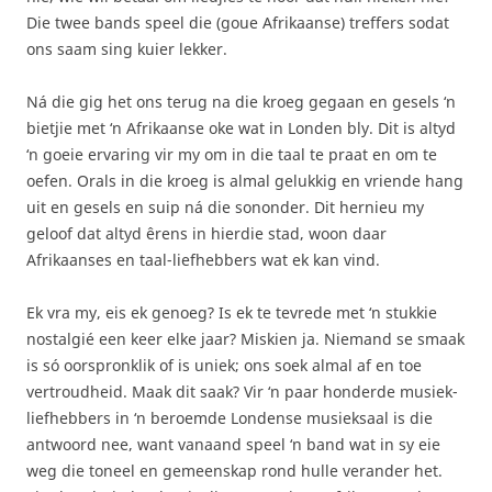
Die twee bands speel die (goue Afrikaanse) treffers sodat
ons saam sing kuier lekker.
Ná die gig het ons terug na die kroeg gegaan en gesels ‘n
bietjie met ‘n Afrikaanse oke wat in Londen bly. Dit is altyd
‘n goeie ervaring vir my om in die taal te praat en om te
oefen. Orals in die kroeg is almal gelukkig en vriende hang
uit en gesels en suip ná die sononder. Dit hernieu my
geloof dat altyd êrens in hierdie stad, woon daar
Afrikaanses en taal-liefhebbers wat ek kan vind.
Ek vra my, eis ek genoeg? Is ek te tevrede met ‘n stukkie
nostalgié een keer elke jaar? Miskien ja. Niemand se smaak
is só oorspronklik of is uniek; ons soek almal af en toe
vertroudheid. Maak dit saak? Vir ‘n paar honderde musiek-
liefhebbers in ‘n beroemde Londense musieksaal is die
antwoord nee, want vanaand speel ‘n band wat in sy eie
weg die toneel en gemeenskap rond hulle verander het.