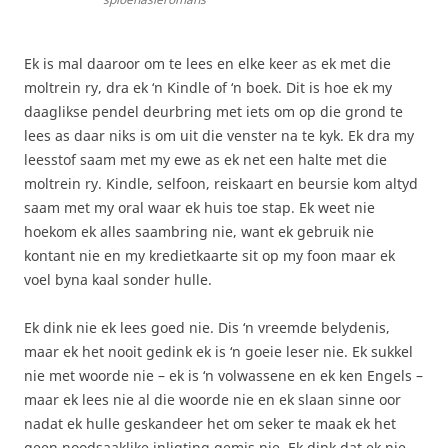
Ek is mal daaroor om te lees en elke keer as ek met die
moltrein ry, dra ek ‘n Kindle of ‘n boek. Dit is hoe ek my
daaglikse pendel deurbring met iets om op die grond te
lees as daar niks is om uit die venster na te kyk. Ek dra my
leesstof saam met my ewe as ek net een halte met die
moltrein ry. Kindle, selfoon, reiskaart en beursie kom altyd
saam met my oral waar ek huis toe stap. Ek weet nie
hoekom ek alles saambring nie, want ek gebruik nie
kontant nie en my kredietkaarte sit op my foon maar ek
voel byna kaal sonder hulle.
Ek dink nie ek lees goed nie. Dis ‘n vreemde belydenis,
maar ek het nooit gedink ek is ‘n goeie leser nie. Ek sukkel
nie met woorde nie – ek is ‘n volwassene en ek ken Engels –
maar ek lees nie al die woorde nie en ek slaan sinne oor
nadat ek hulle geskandeer het om seker te maak ek het
geen noodsaaklike inligting gemis nie. Ek dink dat ek nie