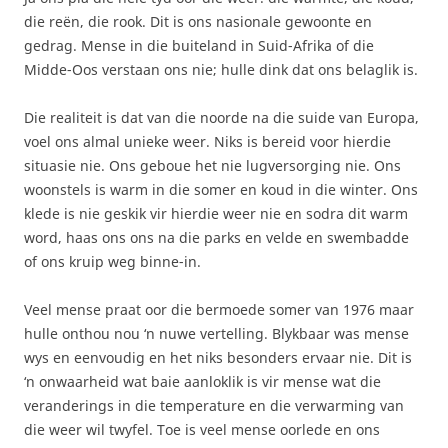
die reën, die rook. Dit is ons nasionale gewoonte en
gedrag. Mense in die buiteland in Suid-Afrika of die
Midde-Oos verstaan ons nie; hulle dink dat ons belaglik is.
Die realiteit is dat van die noorde na die suide van Europa,
voel ons almal unieke weer. Niks is bereid voor hierdie
situasie nie. Ons geboue het nie lugversorging nie. Ons
woonstels is warm in die somer en koud in die winter. Ons
klede is nie geskik vir hierdie weer nie en sodra dit warm
word, haas ons ons na die parks en velde en swembadde
of ons kruip weg binne-in.
Veel mense praat oor die bermoede somer van 1976 maar
hulle onthou nou ‘n nuwe vertelling. Blykbaar was mense
wys en eenvoudig en het niks besonders ervaar nie. Dit is
‘n onwaarheid wat baie aanloklik is vir mense wat die
veranderings in die temperature en die verwarming van
die weer wil twyfel. Toe is veel mense oorlede en ons