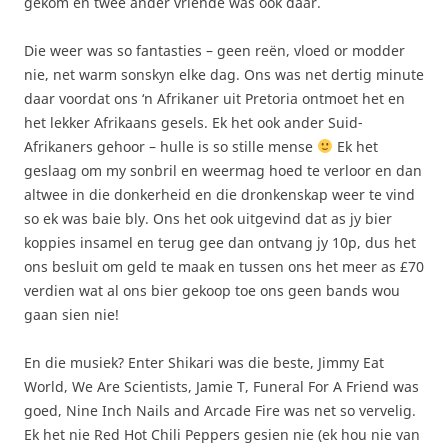
gekom en twee ander vriende was ook daar.
Die weer was so fantasties – geen reën, vloed or modder
nie, net warm sonskyn elke dag. Ons was net dertig minute
daar voordat ons ‘n Afrikaner uit Pretoria ontmoet het en
het lekker Afrikaans gesels. Ek het ook ander Suid-
Afrikaners gehoor – hulle is so stille mense
Ek het
geslaag om my sonbril en weermag hoed te verloor en dan
altwee in die donkerheid en die dronkenskap weer te vind
so ek was baie bly. Ons het ook uitgevind dat as jy bier
koppies insamel en terug gee dan ontvang jy 10p, dus het
ons besluit om geld te maak en tussen ons het meer as £70
verdien wat al ons bier gekoop toe ons geen bands wou
gaan sien nie!
En die musiek? Enter Shikari was die beste, Jimmy Eat
World, We Are Scientists, Jamie T, Funeral For A Friend was
goed, Nine Inch Nails and Arcade Fire was net so vervelig.
Ek het nie Red Hot Chili Peppers gesien nie (ek hou nie van