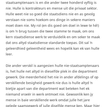
staatsamptenaars is en die ander twee honderd vyftig is
nie. Hulle is kontrakteurs en mense uit die privaat sektor.
Hulle weet nie so goed die staatsdiens nie en as gevolg
verstaan nie soms hoekom ons dinge in sekere maniers
moet doen nie. My rol (en dis goed om doel in lewe te hê!)
is om ‘n brug tussen die twee stamme te maak, om ons
kern staatsdiense werk te verduidelik en om seker te maak
dat ons altyd staatsdiense standarde toepas. Dit sal ‘n
geleerdhied geleentheid wees en hopelik kan ek van hulle
leer.
Die ander verskil is aangesien hulle nie-staatsamptenaars
is, het hulle net altyd in dieselfde plek in die department
gewerk. Die meerderheid het nie in ander afdelings of op
verskillende besigheid gewerk nie dus is hulle altyd ‘n
bietjie apart van die department wat beteken het ek
niemand vroeër in werk ontmoet nie. Gewoonlik ken jy
mense in baie verskillende werk omdat julle het jare
gelede saamgewerk of julle diselfde mense ken. Maar hier