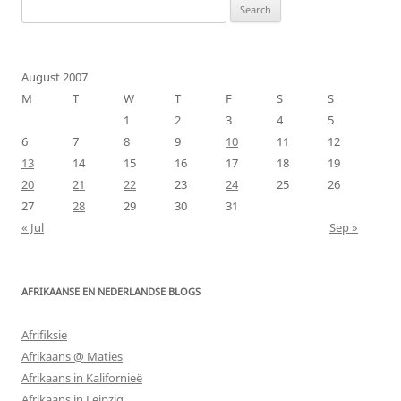
Search
for:
August 2007
M
T
W
T
F
S
S
1
2
3
4
5
6
7
8
9
10
11
12
13
14
15
16
17
18
19
20
21
22
23
24
25
26
27
28
29
30
31
« Jul
Sep »
AFRIKAANSE EN NEDERLANDSE BLOGS
Afrifiksie
Afrikaans @ Maties
Afrikaans in Kalifornieë
Afrikaans in Leipzig