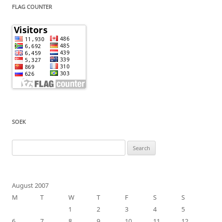
FLAG COUNTER
SOEK
Search
for:
August 2007
M
T
W
T
F
S
S
1
2
3
4
5
6
7
8
9
10
11
12