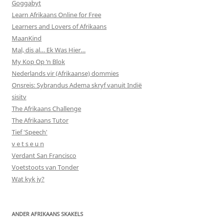
Goggabyt
Learn Afrikaans Online for Free
Learners and Lovers of Afrikaans
MaanKind
Mal, dis al… Ek Was Hier…
My Kop Op ‘n Blok
Nederlands vir (Afrikaanse) dommies
Onsreis: Sybrandus Adema skryf vanuit Indië
sisitv
The Afrikaans Challenge
The Afrikaans Tutor
Tief 'Speech'
v e t s e u n
Verdant San Francisco
Voetstoots van Tonder
Wat kyk jy?
ANDER AFRIKAANS SKAKELS