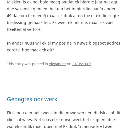
Miskien is ek net baie moeg omdat ek hierdie jaar net agt
dae vakansie geneem het (en het in hierdie jaar ‘n ander
49 dae om te neem!) maar ek dink af en toe of ek die regte
beslissing gemaak het. Ek weet ek het nie, maar ek voel
heeltemal verlore.
In ander nuus wil ek al my pos na ‘n nuwe blogspot addres
oordra, hoe maak ek dit?
This entry was posted in
Alexander
on
21/08/2007
.
Gedagtes oor werk
Ek is nou een hele week in die nuwe werk en dit lyk asof dit
okei sal wees. Net soos elke nuwe werk het ek geen idee
wat ek eintlik moet doen nie! Ek dink ‘n mense kry twee