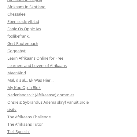
Afrikaans in Skotland
Chessalee
Eben se skryfblad
Fanie Os Oppie Jas
foxlikefrank.
Gert Rautenbach
Goggabyt
Learn Afrikaans Online for Free
Learners and Lovers of Afrikaans
MaanKind
Mal, dis al… Ek Was Hier…
My Kop Op ‘n Blok
Nederlands vir (Afrikaanse) dommies
Onsreis: Sybrandus Adema skryf vanuit Indië
sisitv
The Afrikaans Challenge
The Afrikaans Tutor
Tief 'Speech'