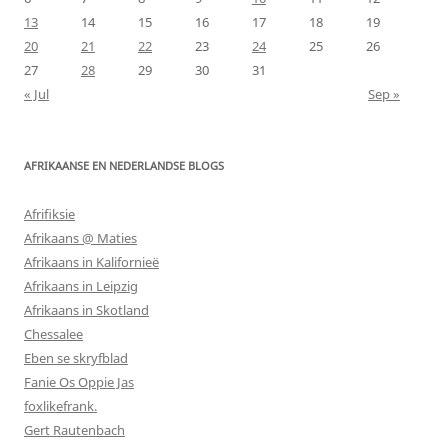
13
14
15
16
17
18
19
20
21
22
23
24
25
26
27
28
29
30
31
« Jul
Sep »
AFRIKAANSE EN NEDERLANDSE BLOGS
Afrifiksie
Afrikaans @ Maties
Afrikaans in Kalifornieë
Afrikaans in Leipzig
Afrikaans in Skotland
Chessalee
Eben se skryfblad
Fanie Os Oppie Jas
foxlikefrank.
Gert Rautenbach