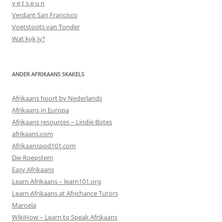
v e t s e u n
Verdant San Francisco
Voetstoots van Tonder
Wat kyk jy?
ANDER AFRIKAANS SKAKELS
Afrikaans hoort by Nederlands
Afrikaans in Europa
Afrikaans resources – Lindie Botes
afrikaans.com
Afrikaanspod101.com
Die Roepstem
Easy Afrikaans
Learn Afrikaans – learn101.org
Learn Afrikaans at Africhance Tutors
Maroela
WikiHow – Learn to Speak Afrikaans