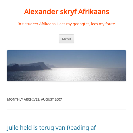
Skip
to
Alexander skryf Afrikaans
content
Brit studeer Afrikaans. Lees my gedagtes, lees my foute.
Menu
MONTHLY ARCHIVES:
AUGUST 2007
Julle held is terug van Reading af