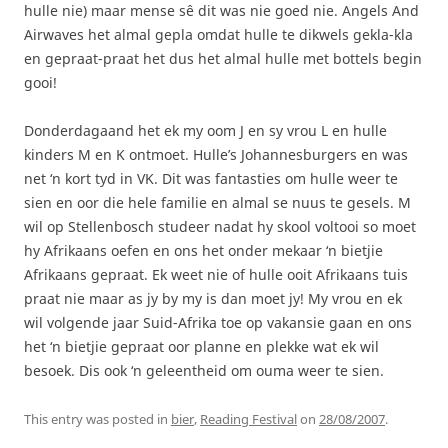
hulle nie) maar mense sê dit was nie goed nie. Angels And
Airwaves het almal gepla omdat hulle te dikwels gekla-kla
en gepraat-praat het dus het almal hulle met bottels begin
gooi!
Donderdagaand het ek my oom J en sy vrou L en hulle
kinders M en K ontmoet. Hulle’s Johannesburgers en was
net ‘n kort tyd in VK. Dit was fantasties om hulle weer te
sien en oor die hele familie en almal se nuus te gesels. M
wil op Stellenbosch studeer nadat hy skool voltooi so moet
hy Afrikaans oefen en ons het onder mekaar ‘n bietjie
Afrikaans gepraat. Ek weet nie of hulle ooit Afrikaans tuis
praat nie maar as jy by my is dan moet jy! My vrou en ek
wil volgende jaar Suid-Afrika toe op vakansie gaan en ons
het ‘n bietjie gepraat oor planne en plekke wat ek wil
besoek. Dis ook ‘n geleentheid om ouma weer te sien.
This entry was posted in
bier
,
Reading Festival
on
28/08/2007
.