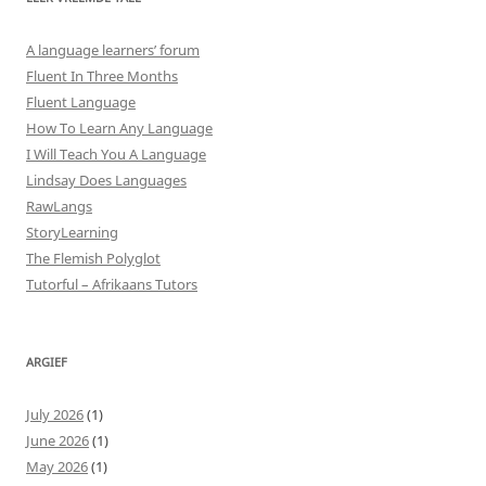
A language learners’ forum
Fluent In Three Months
Fluent Language
How To Learn Any Language
I Will Teach You A Language
Lindsay Does Languages
RawLangs
StoryLearning
The Flemish Polyglot
Tutorful – Afrikaans Tutors
ARGIEF
July 2026
(1)
June 2026
(1)
May 2026
(1)