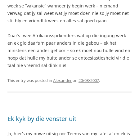
week se “vakansie” wanneer jy begin werk – niemand
verwag dat jy sal weet wat jy moet doen nie so jy moet net
stil bly en vriendlik wees en alles sal goed gaan.
Daar’s twee Afrikaanssprkenders wat op die ingang werk
en ek glo daar’s ‘n paar anders in die gebou – ek het
minstens een ander gehoor – so ek moet nou hulle vind en
hoop dat hulle my buitelander se entoesiastiesheid vir die
taal nie vreemd sal dink nie!
This entry was posted in
Alexander
on
20/08/2007
.
Ek kyk by die venster uit
Ja, hier’s my nuwe uitsig oor Teems van my tafel af en ek is