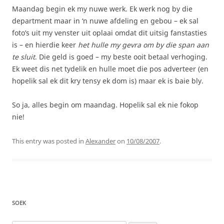
Maandag begin ek my nuwe werk. Ek werk nog by die
department maar in ‘n nuwe afdeling en gebou – ek sal
foto’s uit my venster uit oplaai omdat dit uitsig fanstasties
is – en hierdie keer
het hulle my gevra om by die span aan
te sluit
. Die geld is goed – my beste ooit betaal verhoging.
Ek weet dis net tydelik en hulle moet die pos adverteer (en
hopelik sal ek dit kry tensy ek dom is) maar ek is baie bly.
So ja, alles begin om maandag. Hopelik sal ek nie fokop
nie!
This entry was posted in
Alexander
on
10/08/2007
.
SOEK