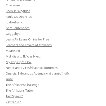
Chessalee
Eben se skryfblad
Fanie Os Oppie Jas
foxlikefrank.
Gert Rautenbach
Goggabyt
Learn Afrikaans Online for Free
Learners and Lovers of Afrikaans
MaanKind
Mal, dis al… Ek Was Hier…
My Kop Op ‘n Blok
Nederlands vir (Afrikaanse) dommies
Onsreis: Sybrandus Adema skryf vanuit Indië
sisitv
The Afrikaans Challenge
The Afrikaans Tutor
Tief 'Speech'
v e t s e u n