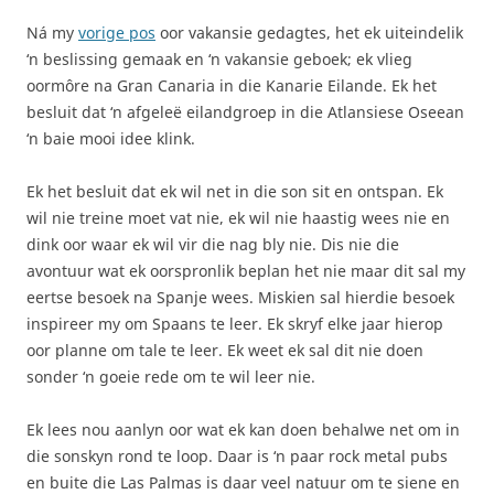
Ná my
vorige pos
oor vakansie gedagtes, het ek uiteindelik
‘n beslissing gemaak en ‘n vakansie geboek; ek vlieg
oormôre na Gran Canaria in die Kanarie Eilande. Ek het
besluit dat ‘n afgeleë eilandgroep in die Atlansiese Oseean
‘n baie mooi idee klink.
Ek het besluit dat ek wil net in die son sit en ontspan. Ek
wil nie treine moet vat nie, ek wil nie haastig wees nie en
dink oor waar ek wil vir die nag bly nie. Dis nie die
avontuur wat ek oorspronlik beplan het nie maar dit sal my
eertse besoek na Spanje wees. Miskien sal hierdie besoek
inspireer my om Spaans te leer. Ek skryf elke jaar hierop
oor planne om tale te leer. Ek weet ek sal dit nie doen
sonder ‘n goeie rede om te wil leer nie.
Ek lees nou aanlyn oor wat ek kan doen behalwe net om in
die sonskyn rond te loop. Daar is ‘n paar rock metal pubs
en buite die Las Palmas is daar veel natuur om te siene en