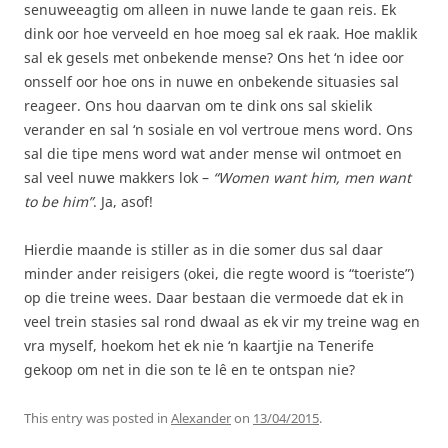
senuweeagtig om alleen in nuwe lande te gaan reis. Ek
dink oor hoe verveeld en hoe moeg sal ek raak. Hoe maklik
sal ek gesels met onbekende mense? Ons het ‘n idee oor
onsself oor hoe ons in nuwe en onbekende situasies sal
reageer. Ons hou daarvan om te dink ons sal skielik
verander en sal ‘n sosiale en vol vertroue mens word. Ons
sal die tipe mens word wat ander mense wil ontmoet en
sal veel nuwe makkers lok –
“Women want him, men want
to be him”
. Ja, asof!
Hierdie maande is stiller as in die somer dus sal daar
minder ander reisigers (okei, die regte woord is “toeriste”)
op die treine wees. Daar bestaan die vermoede dat ek in
veel trein stasies sal rond dwaal as ek vir my treine wag en
vra myself, hoekom het ek nie ‘n kaartjie na Tenerife
gekoop om net in die son te lê en te ontspan nie?
This entry was posted in
Alexander
on
13/04/2015
.