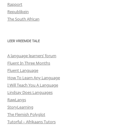
Rapport
Republikein
The South African
LEER VREEMDE TALE
A language learners’ forum
Fluent In Three Months
Fluent Language
How To Learn Any Language
I Will Teach You A Language
Lindsay Does Languages
RawLangs
StoryLearning
The Flemish Polyglot
Tutorful – Afrikaans Tutors