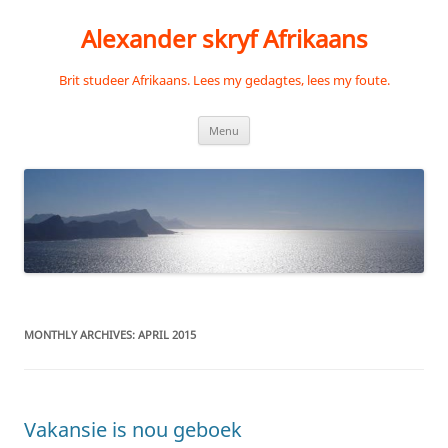
Skip
to
Alexander skryf Afrikaans
content
Brit studeer Afrikaans. Lees my gedagtes, lees my foute.
Menu
MONTHLY ARCHIVES:
APRIL 2015
Vakansie is nou geboek