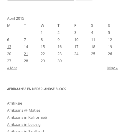
for:
April 2015
M
T
W
T
F
S
S
1
2
3
4
5
6
7
8
9
10
11
12
13
14
15
16
17
18
19
20
21
22
23
24
25
26
27
28
29
30
« Mar
May »
AFRIKAANSE EN NEDERLANDSE BLOGS
Afrifiksie
Afrikaans @ Maties
Afrikaans in Kalifornieë
Afrikaans in Leipzig
Afrikaans in Skotland