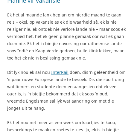
Planne vir vakansie
Ek het al maande lank beplan om hierdie maand te gaan
reis – okei, op vakansie as ek die waarheid sê, ek is nie
reisiger nie, ek ontdek nie verlore lande nie – maar soos ek
vermoed het, het ek geen planne gemaak oor wat ek gaan
doen nie. Ek het ‘n bietjie navorsing oor uitheemse lande
soos Indië en Kaap Verde gedoen, hulle klink lekker, maar
toe het ek nie ‘n beslissing gemaak nie.
Dit lyk nou ek sal nou
InterRail
doen, dis ‘n geleentheid om
‘n paar nuwe Europese lande te besoek. Dis die soort ding
wat tieners en studente doen en aangesien dat ek veel
ouer is, is ‘n bietjie bekommerd dat ek soos ‘n oud,
vreemde Engelsman sal lyk wat aandring om met die
jonges uit te hang.
Ek het nou net meer as een week om kaartjies te koop,
besprekings te maak en roetes te kies. Ja, ek is ‘n bietjie