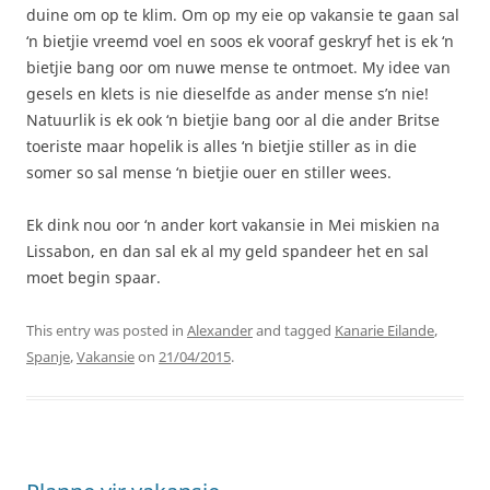
duine om op te klim. Om op my eie op vakansie te gaan sal
‘n bietjie vreemd voel en soos ek vooraf geskryf het is ek ‘n
bietjie bang oor om nuwe mense te ontmoet. My idee van
gesels en klets is nie dieselfde as ander mense s’n nie!
Natuurlik is ek ook ‘n bietjie bang oor al die ander Britse
toeriste maar hopelik is alles ‘n bietjie stiller as in die
somer so sal mense ‘n bietjie ouer en stiller wees.
Ek dink nou oor ‘n ander kort vakansie in Mei miskien na
Lissabon, en dan sal ek al my geld spandeer het en sal
moet begin spaar.
This entry was posted in
Alexander
and tagged
Kanarie Eilande
,
Spanje
,
Vakansie
on
21/04/2015
.