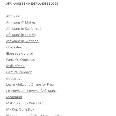
AFRIKAANSE EN NEDERLANDSE BLOGS
Afrifiksie
Afrikaans @ Maties
Afrikaans in Kalifornieë
Afrikaans in Leipzig
Afrikaans in Skotland
Chessalee
Eben se skryfblad
Fanie Os Oppie Jas
foxlikefrank.
Gert Rautenbach
Goggabyt
Learn Afrikaans Online for Free
Learners and Lovers of Afrikaans
MaanKind
Mal, dis al… Ek Was Hier…
My Kop Op ‘n Blok
Nederlands vir (Afrikaanse) dommies