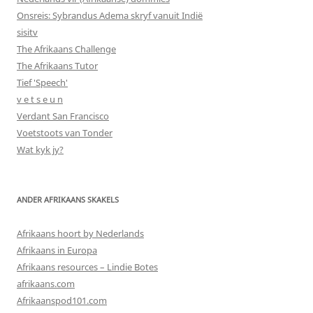
Onsreis: Sybrandus Adema skryf vanuit Indië
sisitv
The Afrikaans Challenge
The Afrikaans Tutor
Tief 'Speech'
v e t s e u n
Verdant San Francisco
Voetstoots van Tonder
Wat kyk jy?
ANDER AFRIKAANS SKAKELS
Afrikaans hoort by Nederlands
Afrikaans in Europa
Afrikaans resources – Lindie Botes
afrikaans.com
Afrikaanspod101.com