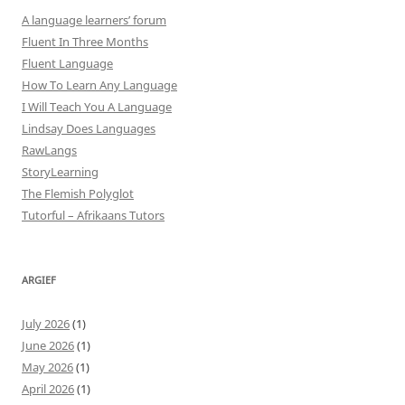
A language learners’ forum
Fluent In Three Months
Fluent Language
How To Learn Any Language
I Will Teach You A Language
Lindsay Does Languages
RawLangs
StoryLearning
The Flemish Polyglot
Tutorful – Afrikaans Tutors
ARGIEF
July 2026
(1)
June 2026
(1)
May 2026
(1)
April 2026
(1)