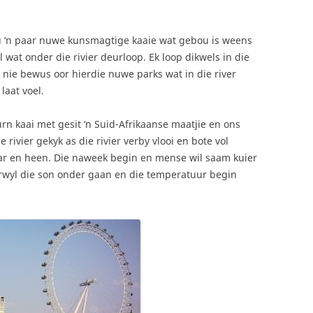
u ‘n paar nuwe kunsmagtige kaaie wat gebou is weens
l wat onder die rivier deurloop. Ek loop dikwels in die
k nie bewus oor hierdie nuwe parks wat in die river
laat voel.
rn kaai met gesit ‘n Suid-Afrikaanse maatjie en ons
e rivier gekyk as die rivier verby vlooi en bote vol
ar en heen. Die naweek begin en mense wil saam kuier
terwyl die son onder gaan en die temperatuur begin