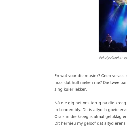
Fokofpolisiekar o
En wat voor die musiek? Geen verassin
hoor dat hull nieken nie? Die twee ba
sing kuier lekker.
Ná die gig het ons terug na die kroeg 
in Londen bly. Dit is altyd ‘n goeie er
Orals in die kroeg is almal gelukkig 
Dit hernieu my geloof dat altyd êrens 