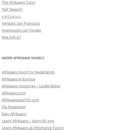
The Afrikaans Tutor
Tief 'Speech'
v e t s e u n
Verdant San Francisco
Voetstoots van Tonder
Wat kyk jy?
ANDER AFRIKAANS SKAKELS
Afrikaans hoort by Nederlands
Afrikaans in Europa
Afrikaans resources – Lindie Botes
afrikaans.com
Afrikaanspod101.com
Die Roepstem
Easy Afrikaans
Learn Afrikaans – learn101.org
Learn Afrikaans at Africhance Tutors