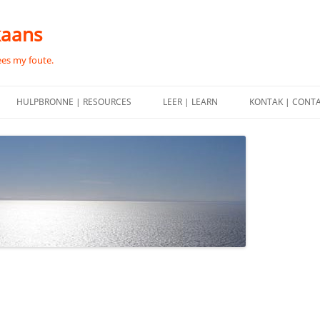
kaans
ees my foute.
HULPBRONNE | RESOURCES
LEER | LEARN
KONTAK | CONT