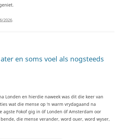
geniet.
6/2026
.
 later en soms voel als nogsteeds
a Londen en hierdie naweek was dit die keer van
sties wat die mense op ‘n warm vrydagaand na
ie agste Fokof gig in óf Londen óf Amsterdam oor
ie bende, die mense verander, word ouer, word wyser,