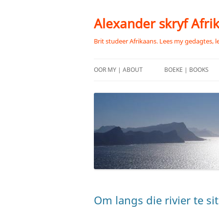
Skip
to
content
Alexander skryf Afri
Brit studeer Afrikaans. Lees my gedagtes, l
OOR MY | ABOUT
BOEKE | BOOKS
Om langs die rivier te sit