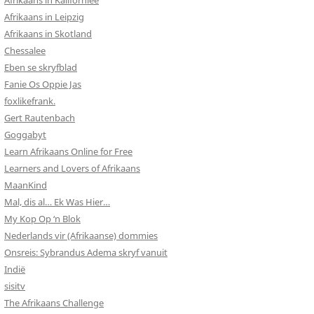
Afrikaans in Kalifornieë
Afrikaans in Leipzig
Afrikaans in Skotland
Chessalee
Eben se skryfblad
Fanie Os Oppie Jas
foxlikefrank.
Gert Rautenbach
Goggabyt
Learn Afrikaans Online for Free
Learners and Lovers of Afrikaans
MaanKind
Mal, dis al… Ek Was Hier…
My Kop Op ‘n Blok
Nederlands vir (Afrikaanse) dommies
Onsreis: Sybrandus Adema skryf vanuit
Indië
sisitv
The Afrikaans Challenge