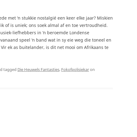
rede met ‘n stukkie nostalgié een keer elke jaar? Miskien
k of is uniek; ons soek almal af en toe vertroudheid.
musiek-liefhebbers in ‘n beroemde Londense
vanaand speel ‘n band wat in sy eie weg die toneel en
ir ek as buitelander, is dit net mooi om Afrikaans te
d tagged
Die Heuwels Fantasties
,
Fokofpolisiekar
on