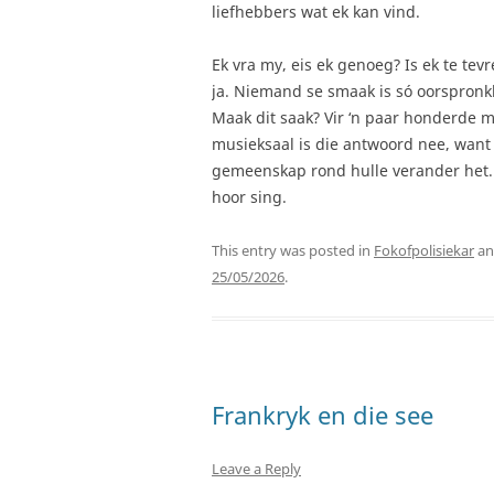
liefhebbers wat ek kan vind.
Ek vra my, eis ek genoeg? Is ek te tev
ja. Niemand se smaak is só oorspronkli
Maak dit saak? Vir ‘n paar honderde 
musieksaal is die antwoord nee, want 
gemeenskap rond hulle verander het. V
hoor sing.
This entry was posted in
Fokofpolisiekar
an
25/05/2026
.
Frankryk en die see
Leave a Reply