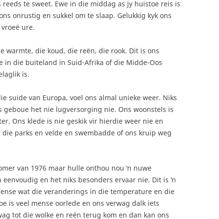
reeds te sweet. Ewe in die middag as jy huistoe reis is
ons onrustig en sukkel om te slaap. Gelukkig kyk ons
 vroeë ure.
ie warmte, die koud, die reën, die rook. Dit is ons
in die buiteland in Suid-Afrika of die Midde-Oos
laglik is.
 die suide van Europa, voel ons almal unieke weer. Niks
ns geboue het nie lugversorging nie. Ons woonstels is
r. Ons klede is nie geskik vir hierdie weer nie en
a die parks en velde en swembadde of ons kruip weg
omer van 1976 maar hulle onthou nou ‘n nuwe
 eenvoudig en het niks besonders ervaar nie. Dit is ‘n
mense wat die veranderings in die temperature en die
oe is veel mense oorlede en ons verwag dalk iets
n wag tot die wolke en reën terug kom en dan kan ons