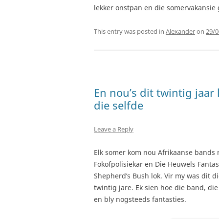
lekker onstpan en die somervakansie 
This entry was posted in
Alexander
on
29/0
En nou’s dit twintig jaar
die selfde
Leave a Reply
Elk somer kom nou Afrikaanse bands n
Fokofpolisiekar en Die Heuwels Fanta
Shepherd’s Bush lok. Vir my was dit d
twintig jare. Ek sien hoe die band, d
en bly nogsteeds fantasties.