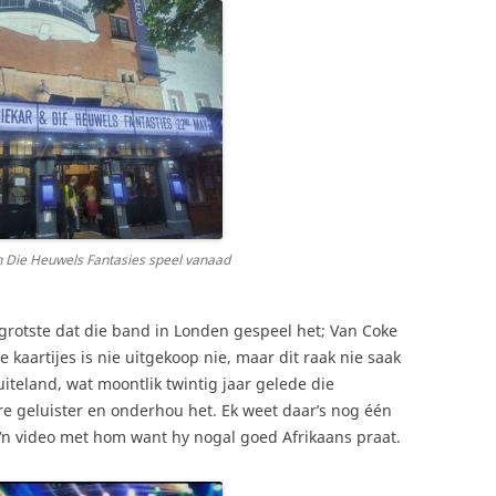
n Die Heuwels Fantasies speel vanaad
 grotste dat die band in Londen gespeel het; Van Coke
e kaartijes is nie uitgekoop nie, maar dit raak nie saak
uiteland, wat moontlik twintig jaar gelede die
are geluister en onderhou het. Ek weet daar’s nog één
k ‘n video met hom want hy nogal goed Afrikaans praat.