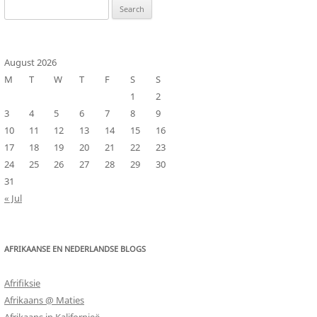
Search
for:
August 2026
M
T
W
T
F
S
S
1
2
3
4
5
6
7
8
9
10
11
12
13
14
15
16
17
18
19
20
21
22
23
24
25
26
27
28
29
30
31
« Jul
AFRIKAANSE EN NEDERLANDSE BLOGS
Afrifiksie
Afrikaans @ Maties