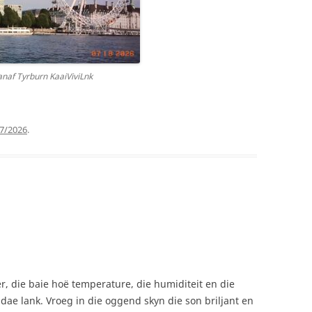
anaf Tyrburn KaaiViviLnk
7/2026
.
er, die baie hoë temperature, die humiditeit en die
dae lank. Vroeg in die oggend skyn die son briljant en