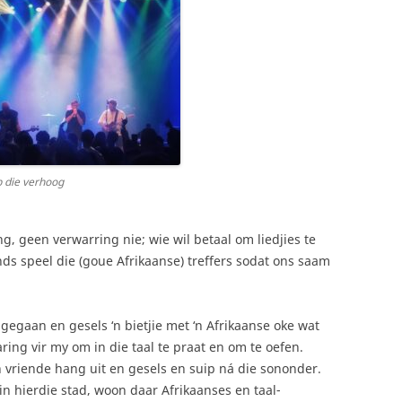
p die verhoog
g, geen verwarring nie; wie wil betaal om liedjies te
nds speel die (goue Afrikaanse) treffers sodat ons saam
gegaan en gesels ‘n bietjie met ‘n Afrikaanse oke wat
varing vir my om in die taal te praat en om te oefen.
en vriende hang uit en gesels en suip ná die sononder.
in hierdie stad, woon daar Afrikaanses en taal-