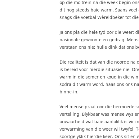
op die moltrein na die week begin ons 
dit nog steeds baie warm. Saans voel 
snags die voetbal Wêreldbeker tot die
Ja ons pla die hele tyd oor die weer: d
nasionale gewoonte en gedrag. Mense 
verstaan ons nie; hulle dink dat ons be
Die realiteit is dat van die noorde na
is bereid voor hierdie situasie nie. O
warm in die somer en koud in die winte
sodra dit warm word, haas ons ons n
binne-in.
Veel mense praat oor die bermoede s
vertelling. Blykbaar was mense wys en
onwaarheid wat baie aanloklik is vir 
verwarming van die weer wil twyfel. T
soortgelyklik hierdie keer. Ons sit e