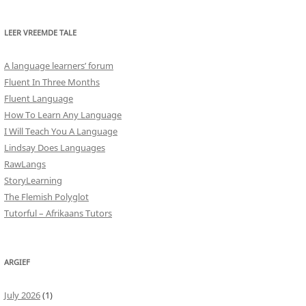
LEER VREEMDE TALE
A language learners’ forum
Fluent In Three Months
Fluent Language
How To Learn Any Language
I Will Teach You A Language
Lindsay Does Languages
RawLangs
StoryLearning
The Flemish Polyglot
Tutorful – Afrikaans Tutors
ARGIEF
July 2026
(1)