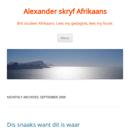
Skip
to
Alexander skryf Afrikaans
content
Brit studeer Afrikaans. Lees my gedagtes, lees my foute.
Menu
MONTHLY ARCHIVES:
SEPTEMBER 2009
Dis snaaks want dit is waar