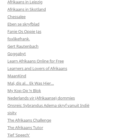
Afrikaans in Leipzig
Afrikaans in Skotland
Chessalee
Eben se skryfblad
Fanie Os Oppie Jas
foxlikefrank.
Gert Rautenbach
Goggabyt
Learn Afrikaans Online for Free
Learners and Lovers of Afrikaans
MaanKind
Mal, dis al… Ek Was Hier…
My Kop Op ‘n Blok
Nederlands vir (Afrikaanse) dommies
Onsreis: Sybrandus Adema skryf vanuit Indië
sisitv
The Afrikaans Challenge
The Afrikaans Tutor
Tief 'Speech'