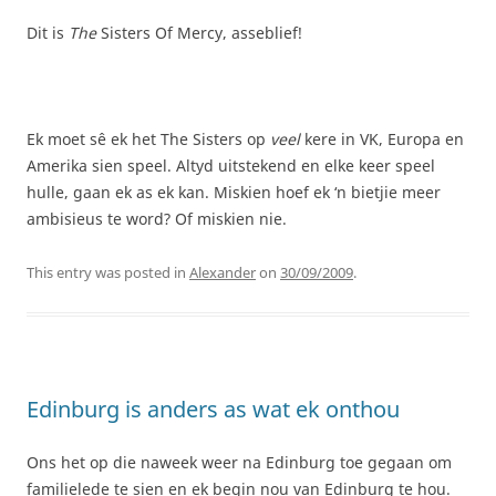
Dit is
The
Sisters Of Mercy, asseblief!
Ek moet sê ek het The Sisters op
veel
kere in VK, Europa en
Amerika sien speel. Altyd uitstekend en elke keer speel
hulle, gaan ek as ek kan. Miskien hoef ek ‘n bietjie meer
ambisieus te word? Of miskien nie.
This entry was posted in
Alexander
on
30/09/2009
.
Edinburg is anders as wat ek onthou
Ons het op die naweek weer na Edinburg toe gegaan om
familielede te sien en ek begin nou van Edinburg te hou.