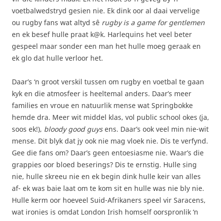
voetbalwedstryd gesien nie. Ek dink oor al daai vervelige
ou rugby fans wat altyd sê
rugby is a game for gentlemen
en ek besef hulle praat k@k. Harlequins het veel beter
gespeel maar sonder een man het hulle moeg geraak en
ek glo dat hulle verloor het.
Daar’s ‘n groot verskil tussen om rugby en voetbal te gaan
kyk en die atmosfeer is heeltemal anders. Daar’s meer
families en vroue en natuurlik mense wat Springbokke
hemde dra. Meer wit middel klas, vol public school okes (ja,
soos ek!),
bloody good guys
ens. Daar’s ook veel min nie-wit
mense. Dit blyk dat jy ook nie mag vloek nie. Dis te verfynd.
Gee die fans om? Daar’s geen entoesiasme nie. Waar’s die
grappies oor bloed beserings? Dis te ernstig. Hulle sing
nie, hulle skreeu nie en ek begin dink hulle keir van alles
af- ek was baie laat om te kom sit en hulle was nie bly nie.
Hulle kerm oor hoeveel Suid-Afrikaners speel vir Saracens,
wat ironies is omdat London Irish homself oorspronlik ‘n