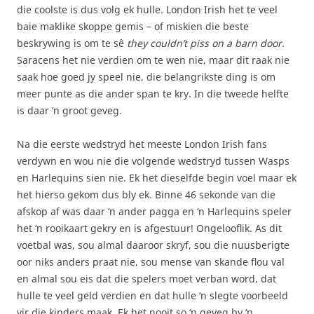
die coolste is dus volg ek hulle. London Irish het te veel
baie maklike skoppe gemis – of miskien die beste
beskrywing is om te sê
they couldn’t piss on a barn door
.
Saracens het nie verdien om te wen nie, maar dit raak nie
saak hoe goed jy speel nie, die belangrikste ding is om
meer punte as die ander span te kry. In die tweede helfte
is daar ‘n groot geveg.
Na die eerste wedstryd het meeste London Irish fans
verdywn en wou nie die volgende wedstryd tussen Wasps
en Harlequins sien nie. Ek het dieselfde begin voel maar ek
het hierso gekom dus bly ek. Binne 46 sekonde van die
afskop af was daar ‘n ander pagga en ‘n Harlequins speler
het ‘n rooikaart gekry en is afgestuur! Ongelooflik. As dit
voetbal was, sou almal daaroor skryf, sou die nuusberigte
oor niks anders praat nie, sou mense van skande flou val
en almal sou eis dat die spelers moet verban word, dat
hulle te veel geld verdien en dat hulle ‘n slegte voorbeeld
vir die kinders maak. Ek het nooit so ‘n geveg by ‘n