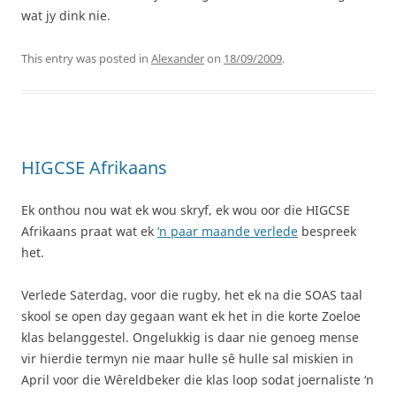
wat jy dink nie.
This entry was posted in
Alexander
on
18/09/2009
.
HIGCSE Afrikaans
Ek onthou nou wat ek wou skryf, ek wou oor die HIGCSE
Afrikaans praat wat ek
‘n paar maande verlede
bespreek
het.
Verlede Saterdag, voor die rugby, het ek na die SOAS taal
skool se open day gegaan want ek het in die korte Zoeloe
klas belanggestel. Ongelukkig is daar nie genoeg mense
vir hierdie termyn nie maar hulle sê hulle sal miskien in
April voor die Wêreldbeker die klas loop sodat joernaliste ‘n