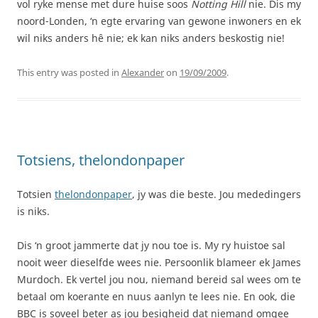
vol ryke mense met dure huise soos
Notting Hill
nie. Dis my
noord-Londen, ‘n egte ervaring van gewone inwoners en ek
wil niks anders hê nie; ek kan niks anders beskostig nie!
This entry was posted in
Alexander
on
19/09/2009
.
Totsiens, thelondonpaper
Totsien
thelondonpaper
, jy was die beste. Jou mededingers
is niks.
Dis ‘n groot jammerte dat jy nou toe is. My ry huistoe sal
nooit weer dieselfde wees nie. Persoonlik blameer ek James
Murdoch. Ek vertel jou nou, niemand bereid sal wees om te
betaal om koerante en nuus aanlyn te lees nie. En ook, die
BBC is soveel beter as jou besigheid dat niemand omgee