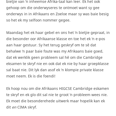
bietjie van ‘n inheemse Afrika-taal kan leer. Ek het ook
gehoop om die onderwyseres te ontmoet want sy gee
onderwys in in Afrikaans en Zoeloe maar sy was baie besig
so het ek my selfoon nommer gegee.
Maandag het ek haar gebel en ons het ‘n bietjie gepraat, in
die besonder oor Afrikaanse klasse en toe het ek ‘n e-pos
aan haar gestuur. Sy het terug geskryf om te sê dat
behalwe ‘n paar baie foute was my Afrikaans baie goed,
dat ek werklik geen probleem sal hê om die Cambridge
eksamen te skryf nie en ook dat ek nie by haar groepklasse
sal baat nie. Dit lyk dan asof ek ‘n klompie private klasse
moet neem. Ek is die foendi!
Ek hoop nou om die Afrikaans HIGCSE Cambridge eskamen
te skryf en ek glo dit sal nie te groot ‘n probleem wees nie.
Ek moet die besonderehede uitwerk maar hopelik kan ek
dit
en
CIMA skryf.