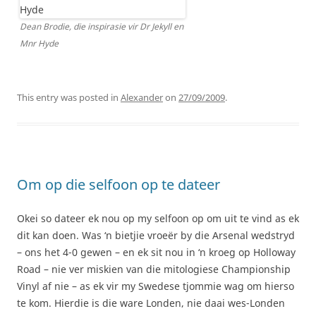
Dean Brodie, die inspirasie vir Dr Jekyll en
Mnr Hyde
This entry was posted in
Alexander
on
27/09/2009
.
Om op die selfoon op te dateer
Okei so dateer ek nou op my selfoon op om uit te vind as ek
dit kan doen. Was ‘n bietjie vroeër by die Arsenal wedstryd
– ons het 4-0 gewen – en ek sit nou in ‘n kroeg op Holloway
Road – nie ver miskien van die mitologiese Championship
Vinyl af nie – as ek vir my Swedese tjommie wag om hierso
te kom. Hierdie is die ware Londen, nie daai wes-Londen