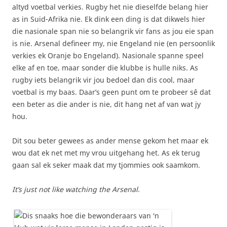
altyd voetbal verkies. Rugby het nie dieselfde belang hier
as in Suid-Afrika nie. Ek dink een ding is dat dikwels hier
die nasionale span nie so belangrik vir fans as jou eie span
is nie. Arsenal defineer my, nie Engeland nie (en persoonlik
verkies ek Oranje bo Engeland). Nasionale spanne speel
elke af en toe, maar sonder die klubbe is hulle niks. As
rugby iets belangrik vir jou bedoel dan dis cool, maar
voetbal is my baas. Daar’s geen punt om te probeer sê dat
een beter as die ander is nie, dit hang net af van wat jy
hou.
Dit sou beter gewees as ander mense gekom het maar ek
wou dat ek net met my vrou uitgehang het. As ek terug
gaan sal ek seker maak dat my tjommies ook saamkom.
It’s just not like watching the Arsenal
.