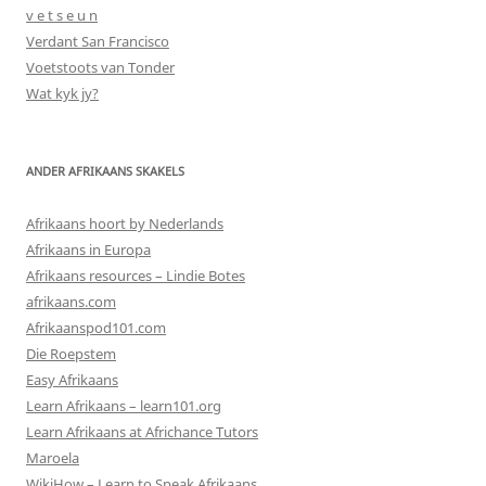
v e t s e u n
Verdant San Francisco
Voetstoots van Tonder
Wat kyk jy?
ANDER AFRIKAANS SKAKELS
Afrikaans hoort by Nederlands
Afrikaans in Europa
Afrikaans resources – Lindie Botes
afrikaans.com
Afrikaanspod101.com
Die Roepstem
Easy Afrikaans
Learn Afrikaans – learn101.org
Learn Afrikaans at Africhance Tutors
Maroela
WikiHow – Learn to Speak Afrikaans