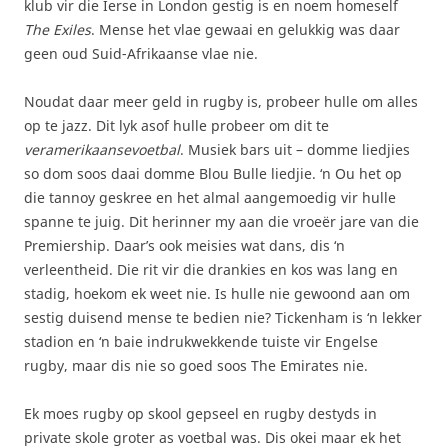
klub vir die Ierse in London gestig is en noem homeself
The Exiles
. Mense het vlae gewaai en gelukkig was daar
geen oud Suid-Afrikaanse vlae nie.
Noudat daar meer geld in rugby is, probeer hulle om alles
op te jazz. Dit lyk asof hulle probeer om dit te
veramerikaansevoetbal
. Musiek bars uit – domme liedjies
so dom soos daai domme Blou Bulle liedjie. ‘n Ou het op
die tannoy geskree en het almal aangemoedig vir hulle
spanne te juig. Dit herinner my aan die vroeër jare van die
Premiership. Daar’s ook meisies wat dans, dis ‘n
verleentheid. Die rit vir die drankies en kos was lang en
stadig, hoekom ek weet nie. Is hulle nie gewoond aan om
sestig duisend mense te bedien nie? Tickenham is ‘n lekker
stadion en ‘n baie indrukwekkende tuiste vir Engelse
rugby, maar dis nie so goed soos The Emirates nie.
Ek moes rugby op skool gepseel en rugby destyds in
private skole groter as voetbal was. Dis okei maar ek het