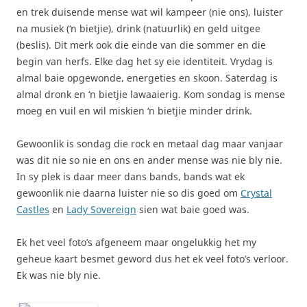
en trek duisende mense wat wil kampeer (nie ons), luister
na musiek (‘n bietjie), drink (natuurlik) en geld uitgee
(beslis). Dit merk ook die einde van die sommer en die
begin van herfs. Elke dag het sy eie identiteit. Vrydag is
almal baie opgewonde, energeties en skoon. Saterdag is
almal dronk en ‘n bietjie lawaaierig. Kom sondag is mense
moeg en vuil en wil miskien ‘n bietjie minder drink.
Gewoonlik is sondag die rock en metaal dag maar vanjaar
was dit nie so nie en ons en ander mense was nie bly nie.
In sy plek is daar meer dans bands, bands wat ek
gewoonlik nie daarna luister nie so dis goed om
Crystal
Castles
en
Lady Sovereign
sien wat baie goed was.
Ek het veel foto’s afgeneem maar ongelukkig het my
geheue kaart besmet geword dus het ek veel foto’s verloor.
Ek was nie bly nie.