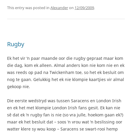
This entry was posted in
Alexander
on
12/09/2009
.
Rugby
Ek het vir ‘n paar maande oor die rugby gepraat maar kom
die dag, kom ek alleen. Almal anders kon nie kom nie en ek
was reeds op pad na Twickenham toe, so het ek besluit om
nog te gaan. Gelukkig het ek nie klompie kaartjies vir almal
gekoop nie.
Die eerste wedstryd was tussen Saracens en London Irish
en ek het met klompie London Irish fans gesit. Ek kan nie
sê dat ek ‘n rugby fan is nie (so vra julle, hoekom gaan ek?)
maar ek het besluit dat – soos ‘n vrou wat ‘n beslissing oor
watter klere sy wou koop – Saracens se swart-rooi hemp