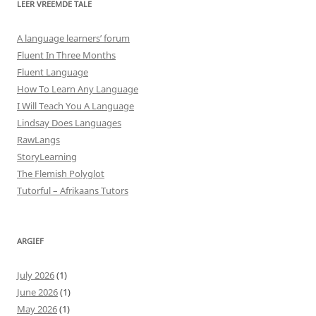
LEER VREEMDE TALE
A language learners’ forum
Fluent In Three Months
Fluent Language
How To Learn Any Language
I Will Teach You A Language
Lindsay Does Languages
RawLangs
StoryLearning
The Flemish Polyglot
Tutorful – Afrikaans Tutors
ARGIEF
July 2026
(1)
June 2026
(1)
May 2026
(1)