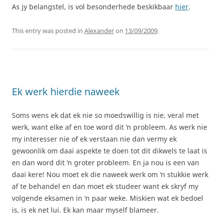
As jy belangstel, is vol besonderhede beskikbaar
hier
.
This entry was posted in
Alexander
on
13/09/2009
.
Ek werk hierdie naweek
Soms wens ek dat ek nie so moedswillig is nie, veral met
werk, want elke af en toe word dit ‘n probleem. As werk nie
my interesser nie of ek verstaan nie dan vermy ek
gewoonlik om daai aspekte te doen tot dit dikwels te laat is
en dan word dit ‘n groter probleem. En ja nou is een van
daai kere! Nou moet ek die naweek werk om ‘n stukkie werk
af te behandel en dan moet ek studeer want ek skryf my
volgende eksamen in ‘n paar weke. Miskien wat ek bedoel
is, is ek net lui. Ek kan maar myself blameer.