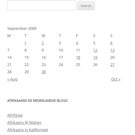
Search
for:
September 2009
M
T
W
T
F
S
S
1
2
3
4
5
6
7
8
9
10
11
12
13
14
15
16
17
18
19
20
21
22
23
24
25
26
27
28
29
30
« Aug
Oct »
AFRIKAANSE EN NEDERLANDSE BLOGS
Afrifiksie
Afrikaans @ Maties
Afrikaans in Kalifornieë