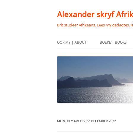
Skip
to
content
Alexander skryf Afri
Brit studeer Afrikaans. Lees my gedagtes, l
OOR MY | ABOUT
BOEKE | BOOKS
MONTHLY ARCHIVES:
DECEMBER 2022