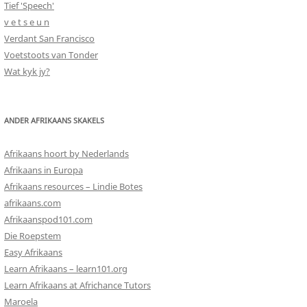
Tief 'Speech'
v e t s e u n
Verdant San Francisco
Voetstoots van Tonder
Wat kyk jy?
ANDER AFRIKAANS SKAKELS
Afrikaans hoort by Nederlands
Afrikaans in Europa
Afrikaans resources – Lindie Botes
afrikaans.com
Afrikaanspod101.com
Die Roepstem
Easy Afrikaans
Learn Afrikaans – learn101.org
Learn Afrikaans at Africhance Tutors
Maroela