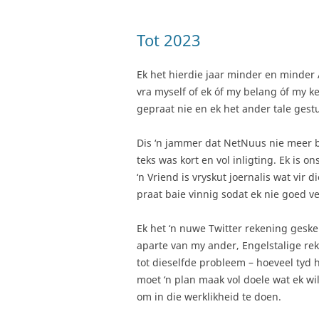
Tot 2023
Ek het hierdie jaar minder en minder 
vra myself of ek óf my belang óf my k
gepraat nie en ek het ander tale gestu
Dis ‘n jammer dat NetNuus nie meer b
teks was kort en vol inligting. Ek is 
‘n Vriend is vryskut joernalis wat vir 
praat baie vinnig sodat ek nie goed ve
Ek het ‘n nuwe Twitter rekening geske
aparte van my ander, Engelstalige re
tot dieselfde probleem – hoeveel tyd h
moet ‘n plan maak vol doele wat ek wi
om in die werklikheid te doen.