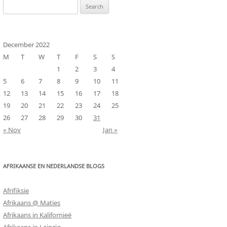
Search
for:
December 2022
M
T
W
T
F
S
S
1
2
3
4
5
6
7
8
9
10
11
12
13
14
15
16
17
18
19
20
21
22
23
24
25
26
27
28
29
30
31
« Nov
Jan »
AFRIKAANSE EN NEDERLANDSE BLOGS
Afrifiksie
Afrikaans @ Maties
Afrikaans in Kalifornieë