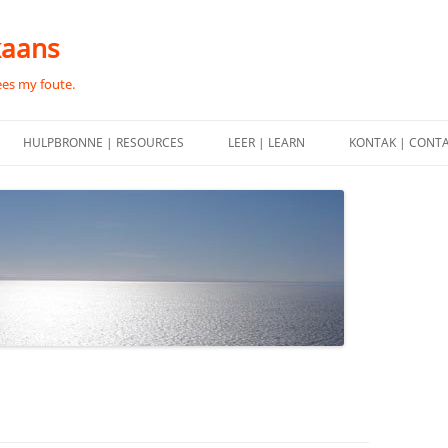
kaans
ees my foute.
HULPBRONNE | RESOURCES
LEER | LEARN
KONTAK | CONT