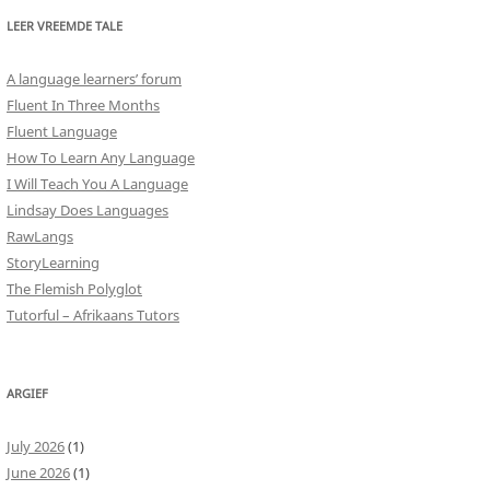
LEER VREEMDE TALE
A language learners’ forum
Fluent In Three Months
Fluent Language
How To Learn Any Language
I Will Teach You A Language
Lindsay Does Languages
RawLangs
StoryLearning
The Flemish Polyglot
Tutorful – Afrikaans Tutors
ARGIEF
July 2026
(1)
June 2026
(1)