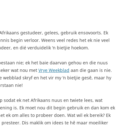
Afrikaans gestudeer, gelees, gebruik ensovoorts. Ek
ennis begin verloor. Weens veel redes het ek nie veel
deer, en dié verduidelik ‘n bietjie hoekom.
estaan nie; ek het baie daarvan gehou en die nuus
onseker wat nou met
Vrye Weekblad
aan die gaan is nie.
die webblad skryf en het vir my ‘n bietjie gesê, maar hy
rstaan nie!
p sodat ek net Afrikaans nuus en twiete lees, wat
kening is. Ek moet nou dit begin gebruik en dan kom ek
et ek om alles to probeer doen. Wat wil ek bereik? Ek
l presteer. Dis maklik om idees te hê maar moeiliker