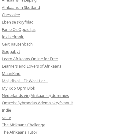
Afrikaans in Leipzig
Afrikaans in Skotland
Chessalee
Eben se skryfblad
Fanie Os Oppie Jas
foxlikefrank.
Gert Rautenbach
Goggabyt
Learn Afrikaans Online for Free
Learners and Lovers of Afrikaans
MaanKind
Mal, dis al… Ek Was Hier…
My Kop Op ‘n Blok
Nederlands vir (Afrikaanse) dommies
Onsreis: Sybrandus Adema skryf vanuit
Indië
sisitv
The Afrikaans Challenge
The Afrikaans Tutor