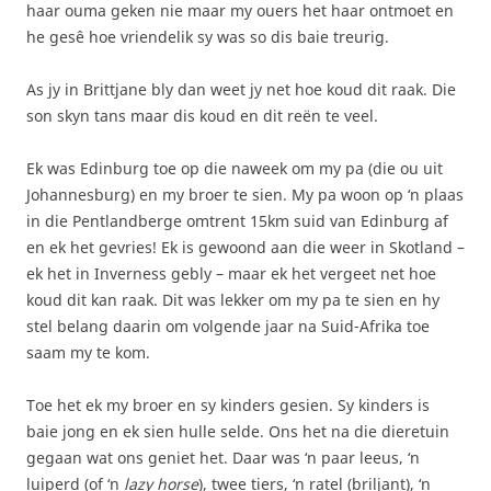
haar ouma geken nie maar my ouers het haar ontmoet en
he gesê hoe vriendelik sy was so dis baie treurig.
As jy in Brittjane bly dan weet jy net hoe koud dit raak. Die
son skyn tans maar dis koud en dit reën te veel.
Ek was Edinburg toe op die naweek om my pa (die ou uit
Johannesburg) en my broer te sien. My pa woon op ‘n plaas
in die Pentlandberge omtrent 15km suid van Edinburg af
en ek het gevries! Ek is gewoond aan die weer in Skotland –
ek het in Inverness gebly – maar ek het vergeet net hoe
koud dit kan raak. Dit was lekker om my pa te sien en hy
stel belang daarin om volgende jaar na Suid-Afrika toe
saam my te kom.
Toe het ek my broer en sy kinders gesien. Sy kinders is
baie jong en ek sien hulle selde. Ons het na die dieretuin
gegaan wat ons geniet het. Daar was ‘n paar leeus, ‘n
luiperd (of ‘n
lazy horse
), twee tiers, ‘n ratel (briljant), ‘n