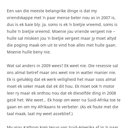
Een van die meeste belangrike dinge is dat my
vriendskappe met ‘n paar mense beter nou as in 2007 is,
dus is ek baie bly. Ja, soms is ek ‘n bietjie vreemd, soms is
hulle ‘n bietjie vreemd. Moenie jou vriende vergeet nie –
hulle sal miskien jou ‘n bietjie vergeet maar jy moet altyd
die poging maak om uit te vind hoe alles met hulle gaan.
Moenie hulle beny nie.
Wat sal anders in 2009 wees? Ek weet nie. Die resessie sal
ons almal betref maar ons weet nie in watter manier nie.
Ek is gelukkig dat ek werk veiligheid het maar soos almal
moet ek seker maak dat ek dit hou. Ek moet ook ‘n motor
leer ry maar ek onthou nou dat ek dieselfde ding in 2008
gesê het. Wie weet… Ek hoop om weer na Suid-Afrika toe te
gaan en om my Afrikaans te verbeter. (As ek foute met die
taal maak, laat my weet asseblief.)
My vrou Kathryn kom terug van Suid-Amerika af in ‘n paar