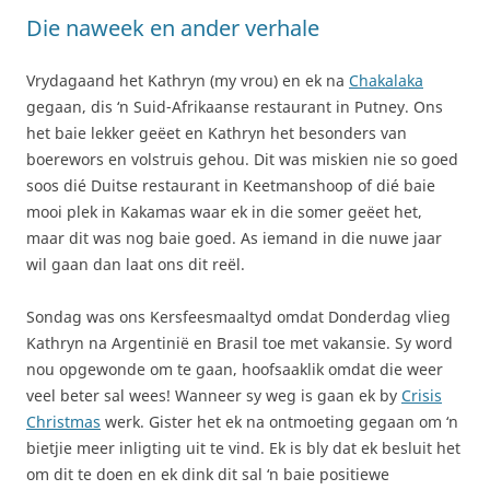
Die naweek en ander verhale
Vrydagaand het Kathryn (my vrou) en ek na
Chakalaka
gegaan, dis ‘n Suid-Afrikaanse restaurant in Putney. Ons
het baie lekker geëet en Kathryn het besonders van
boerewors en volstruis gehou. Dit was miskien nie so goed
soos dié Duitse restaurant in Keetmanshoop of dié baie
mooi plek in Kakamas waar ek in die somer geëet het,
maar dit was nog baie goed. As iemand in die nuwe jaar
wil gaan dan laat ons dit reël.
Sondag was ons Kersfeesmaaltyd omdat Donderdag vlieg
Kathryn na Argentinië en Brasil toe met vakansie. Sy word
nou opgewonde om te gaan, hoofsaaklik omdat die weer
veel beter sal wees! Wanneer sy weg is gaan ek by
Crisis
Christmas
werk. Gister het ek na ontmoeting gegaan om ‘n
bietjie meer inligting uit te vind. Ek is bly dat ek besluit het
om dit te doen en ek dink dit sal ‘n baie positiewe