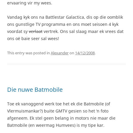
ervaaring vir my wees.
Vandag kyk ons na Battlestar Galactica, dis op die oomblik
ons gunstlige TV programma en ons moet seisoen 4 kyk
voordat sy
verlaat
vertrek. Ons sal slaag maar ek vrees dat
ons oë baie seer sal wees!
This entry was posted in
Alexander
on
14/12/2008
.
Die nuwe Batmobile
Toe ek vanoggend werk toe het ek die Batmobile (of
Vlermuismankar?) buite GMTV gesien so het ‘n foto
afgeneem. Ek stel geen belang in motors nie maar die
Batmobile (en weermag Humvees) is my tipe kar.