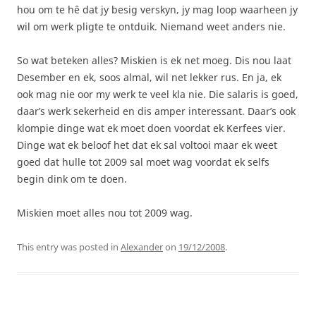
hou om te hê dat jy besig verskyn, jy mag loop waarheen jy
wil om werk pligte te ontduik. Niemand weet anders nie.
So wat beteken alles? Miskien is ek net moeg. Dis nou laat
Desember en ek, soos almal, wil net lekker rus. En ja, ek
ook mag nie oor my werk te veel kla nie. Die salaris is goed,
daar’s werk sekerheid en dis amper interessant. Daar’s ook
klompie dinge wat ek moet doen voordat ek Kerfees vier.
Dinge wat ek beloof het dat ek sal voltooi maar ek weet
goed dat hulle tot 2009 sal moet wag voordat ek selfs
begin dink om te doen.
Miskien moet alles nou tot 2009 wag.
This entry was posted in
Alexander
on
19/12/2008
.