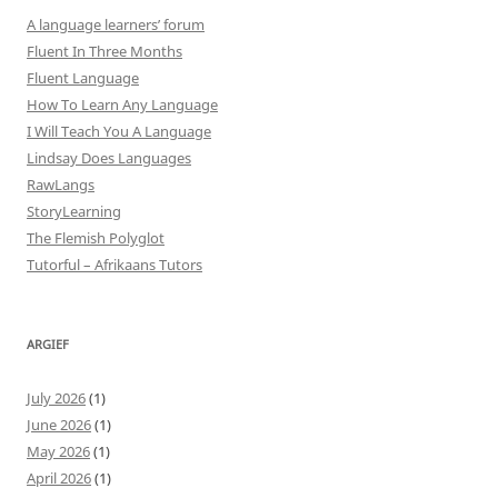
A language learners’ forum
Fluent In Three Months
Fluent Language
How To Learn Any Language
I Will Teach You A Language
Lindsay Does Languages
RawLangs
StoryLearning
The Flemish Polyglot
Tutorful – Afrikaans Tutors
ARGIEF
July 2026
(1)
June 2026
(1)
May 2026
(1)
April 2026
(1)