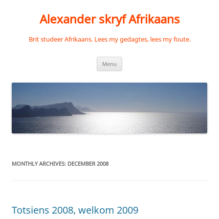
Skip
to
Alexander skryf Afrikaans
content
Brit studeer Afrikaans. Lees my gedagtes, lees my foute.
Menu
MONTHLY ARCHIVES:
DECEMBER 2008
Totsiens 2008, welkom 2009