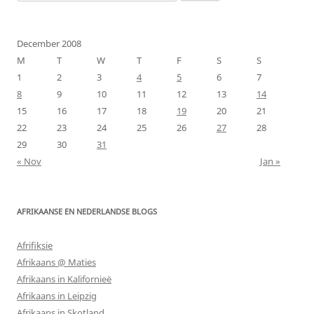
for:
December 2008
M
T
W
T
F
S
S
1
2
3
4
5
6
7
8
9
10
11
12
13
14
15
16
17
18
19
20
21
22
23
24
25
26
27
28
29
30
31
« Nov
Jan »
AFRIKAANSE EN NEDERLANDSE BLOGS
Afrifiksie
Afrikaans @ Maties
Afrikaans in Kalifornieë
Afrikaans in Leipzig
Afrikaans in Skotland