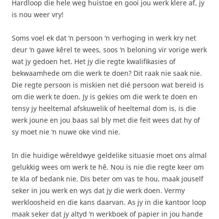
Hardloop die hele weg huistoe en gooi jou werk klere af, jy
is nou weer vry!
Soms voel ek dat ‘n persoon ‘n verhoging in werk kry net
deur ‘n gawe kêrel te wees, soos ‘n beloning vir vorige werk
wat jy gedoen het. Het jy die regte kwalifikasies of
bekwaamhede om die werk te doen? Dit raak nie saak nie.
Die regte persoon is miskien net dié persoon wat bereid is
om die werk te doen. Jy is gekies om die werk te doen en
tensy jy heeltemal afskuwelik of heeltemal dom is, is die
werk joune en jou baas sal bly met die feit wees dat hy of
sy moet nie ‘n nuwe oke vind nie.
In die huidige wêreldwye geldelike situasie moet ons almal
gelukkig wees om werk te hê. Nou is nie die regte keer om
te kla of bedank nie. Dis beter om vas te hou, maak jouself
seker in jou werk en wys dat jy die werk doen. Vermy
werkloosheid en die kans daarvan. As jy in die kantoor loop
maak seker dat jy altyd ‘n werkboek of papier in jou hande