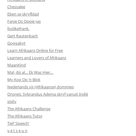
Chessalee
Eben se skryfblad
Fanie Os Oppie Jas
foxlikefrank.
Gert Rautenbach
Goggabyt
Learn Afrikaans Online for Free
Learners and Lovers of Afrikaans
MaanKind
Mal, dis al… Ek Was Hier…
My Kop Op ‘n Blok
Nederlands vir (Afrikaanse) dommies
Onsreis: Sybrandus Adema skryf vanuit Indië
sisitv
The Afrikaans Challenge
The Afrikaans Tutor
Tief 'Speech'
v e t s e u n