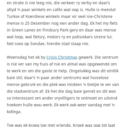
en strate is nie leeg nie, die verkeer ry verby en daar’s
altyd ‘n paar winkels en cafés wat oop is. Hulle is meestal
Turkse of Koerdiese winkels maar vir veel nie-Christene
mense is 25 Desember nog een ander dag. Ek het my fiets
in Green Lanes en Finsbury Park gery en daar was mense
wat loop, wat fietsry, motors ry en polisiekars sirene lui.
Net soos op Sondae, hierdie stad slaap nie.
Woensdag het ek by
Crisis Christmas
gewerk. Die sentrum
is nie ver van my huis af nie en almal was opgewonde om
te werk en om die gaste te help. Ongelukkig was dit eintlik
baie stil; daar’s ‘n paar ander sentrums wat huiselose
mense gebruik en die plek was miskien ‘n bietjie te ver van
die stadsentrum af. Ek het die dag baie geniet en dit was
so interessant om ander vryvilligers te ontmoet en uitvind
hoekom hulle wou werk. Ek werk ook weer vandag met ‘n
kollega.
Toe was ek kroeg toe met vriende. Kroeë was oop tot laat