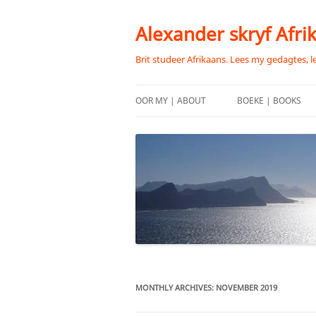
Skip
to
content
Alexander skryf Afri
Brit studeer Afrikaans. Lees my gedagtes, l
OOR MY | ABOUT
BOEKE | BOOKS
MONTHLY ARCHIVES:
NOVEMBER 2019