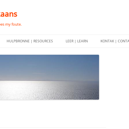
kaans
ees my foute.
HULPBRONNE | RESOURCES
LEER | LEARN
KONTAK | CONT