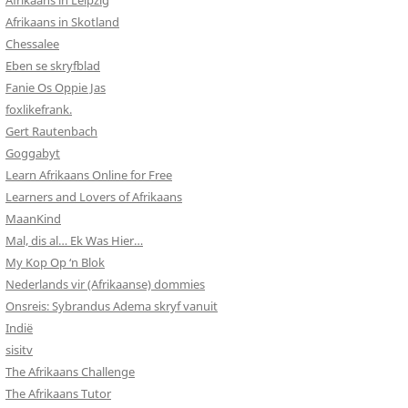
Afrikaans in Leipzig
Afrikaans in Skotland
Chessalee
Eben se skryfblad
Fanie Os Oppie Jas
foxlikefrank.
Gert Rautenbach
Goggabyt
Learn Afrikaans Online for Free
Learners and Lovers of Afrikaans
MaanKind
Mal, dis al… Ek Was Hier…
My Kop Op ‘n Blok
Nederlands vir (Afrikaanse) dommies
Onsreis: Sybrandus Adema skryf vanuit
Indië
sisitv
The Afrikaans Challenge
The Afrikaans Tutor