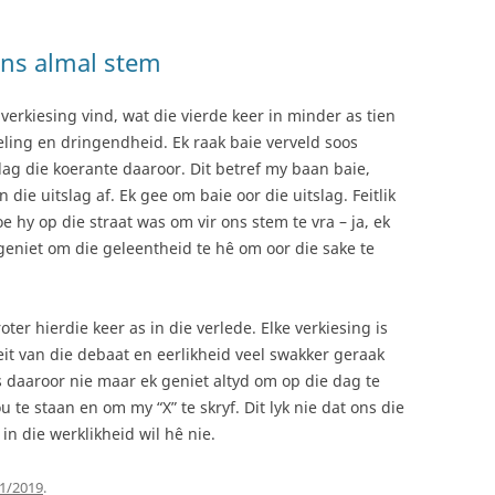
s almal stem
rkiesing vind, wat die vierde keer in minder as tien
veling en dringendheid. Ek raak baie verveld soos
ag die koerante daaroor. Dit betref my baan baie,
die uitslag af. Ek gee om baie oor die uitslag. Feitlik
 hy op die straat was om vir ons stem te vra – ja, ek
eniet om die geleentheid te hê om oor die sake te
oter hierdie keer as in die verlede. Elke verkiesing is
eit van die debaat en eerlikheid veel swakker geraak
ies daaroor nie maar ek geniet altyd om op die dag te
 te staan en om my “X” te skryf. Dit lyk nie dat ons die
n die werklikheid wil hê nie.
1/2019
.