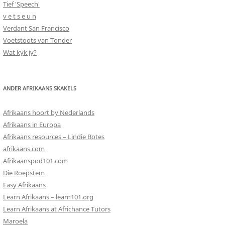
Tief 'Speech'
v e t s e u n
Verdant San Francisco
Voetstoots van Tonder
Wat kyk jy?
ANDER AFRIKAANS SKAKELS
Afrikaans hoort by Nederlands
Afrikaans in Europa
Afrikaans resources – Lindie Botes
afrikaans.com
Afrikaanspod101.com
Die Roepstem
Easy Afrikaans
Learn Afrikaans – learn101.org
Learn Afrikaans at Africhance Tutors
Maroela