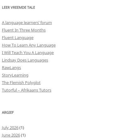
LEER VREEMDE TALE
A language learners’ forum
Fluent In Three Months
Fluent Language
How To Learn Any Language
I Will Teach You A Language
Lindsay Does Languages
RawLangs
StoryLearning
The Flemish Polyglot
Tutorful – Afrikaans Tutors
ARGIEF
July 2026
(1)
June 2026
(1)