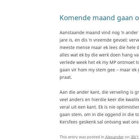
Komende maand gaan on
Aanstaande maand vind nog ‘n ander ve
jare is, en dis ‘n vreemde gevoel; ver
meeste mense maar ek lees die hele d
alles wat ek by die werk doen hang van 
verlede week het ek my MP ontmoet toe
gaan vir hom my stem gee – maar ek g
praat.
Aan die ander kant, die verveling is gr
veel anders en hierdie keer die kwalit
veral uit een kant. Ek is nie optimist
gaan stem, om in die oggend in die tou
Kersfees geskenk sal ontvang wat ons i
This entry was posted in
Alexander
on
30/1