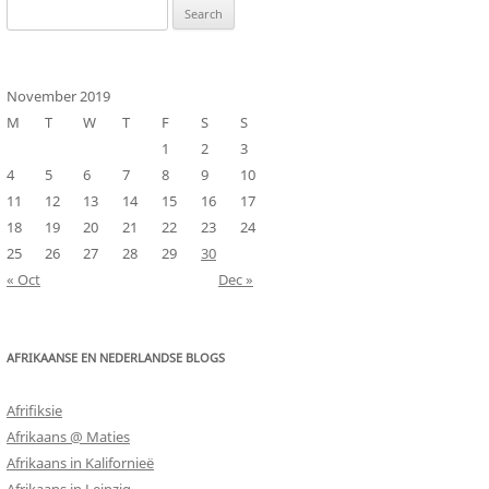
Search
for:
November 2019
M
T
W
T
F
S
S
1
2
3
4
5
6
7
8
9
10
11
12
13
14
15
16
17
18
19
20
21
22
23
24
25
26
27
28
29
30
« Oct
Dec »
AFRIKAANSE EN NEDERLANDSE BLOGS
Afrifiksie
Afrikaans @ Maties
Afrikaans in Kalifornieë