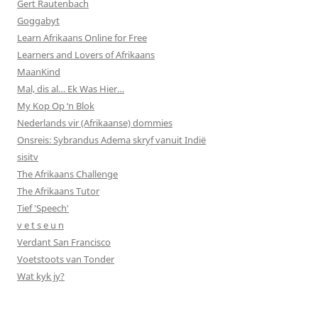
Gert Rautenbach
Goggabyt
Learn Afrikaans Online for Free
Learners and Lovers of Afrikaans
MaanKind
Mal, dis al… Ek Was Hier…
My Kop Op ‘n Blok
Nederlands vir (Afrikaanse) dommies
Onsreis: Sybrandus Adema skryf vanuit Indië
sisitv
The Afrikaans Challenge
The Afrikaans Tutor
Tief 'Speech'
v e t s e u n
Verdant San Francisco
Voetstoots van Tonder
Wat kyk jy?