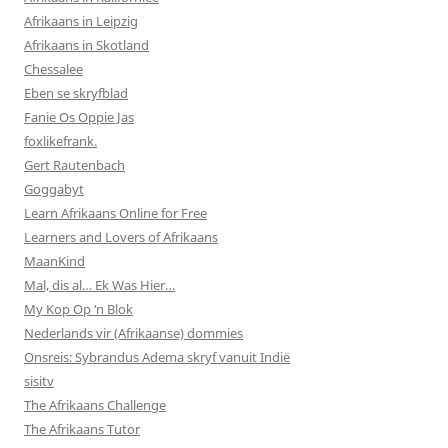
Afrikaans in Leipzig
Afrikaans in Skotland
Chessalee
Eben se skryfblad
Fanie Os Oppie Jas
foxlikefrank.
Gert Rautenbach
Goggabyt
Learn Afrikaans Online for Free
Learners and Lovers of Afrikaans
MaanKind
Mal, dis al… Ek Was Hier…
My Kop Op ‘n Blok
Nederlands vir (Afrikaanse) dommies
Onsreis: Sybrandus Adema skryf vanuit Indië
sisitv
The Afrikaans Challenge
The Afrikaans Tutor