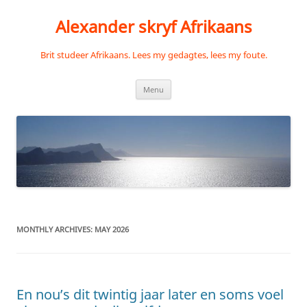
Skip
to
Alexander skryf Afrikaans
content
Brit studeer Afrikaans. Lees my gedagtes, lees my foute.
Menu
MONTHLY ARCHIVES:
MAY 2026
En nou’s dit twintig jaar later en soms voel