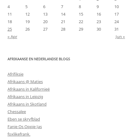
4
5
6
7
8
9
10
11
12
13
14
15
16
17
18
19
20
21
22
23
24
25
26
27
28
29
30
31
« Apr
Jun »
AFRIKAANSE EN NEDERLANDSE BLOGS
Afrifiksie
Afrikaans @ Maties
Afrikaans in Kalifornieë
Afrikaans in Leipzig
Afrikaans in Skotland
Chessalee
Eben se skryfblad
Fanie Os Oppie Jas
foxlikefrank.