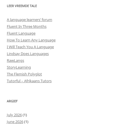
LEER VREEMDE TALE
A language learners’ forum
Fluent In Three Months
Fluent Language
How To Learn Any Language
I Will Teach You A Language
Lindsay Does Languages
RawLangs
StoryLearning
The Flemish Polyglot
Tutorful – Afrikaans Tutors
ARGIEF
July 2026
(1)
June 2026
(1)