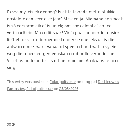
Ek vra my, eis ek genoeg? Is ek te tevrede met ‘n stukkie
nostalgié een keer elke jaar? Miskien ja. Niemand se smaak
is só oorspronklik of is uniek; ons soek almal af en toe
vertroudheid. Maak dit saak? Vir ‘n paar honderde musiek-
liefhebbers in ‘n beroemde Londense musieksaal is die
antwoord nee, want vanaand speel ‘n band wat in sy eie
weg die toneel en gemeenskap rond hulle verander het.
Vir ek as buitelander, is dit net mooi om Afrikaans te hoor
sing.
This entry was posted in
Fokofpolisiekar
and tagged
Die Heuwels
Fantasties
,
Fokofpolisiekar
on
25/05/2026
.
SOEK