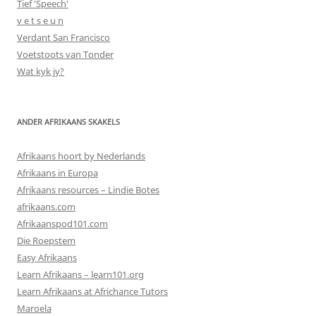
Tief 'Speech'
v e t s e u n
Verdant San Francisco
Voetstoots van Tonder
Wat kyk jy?
ANDER AFRIKAANS SKAKELS
Afrikaans hoort by Nederlands
Afrikaans in Europa
Afrikaans resources – Lindie Botes
afrikaans.com
Afrikaanspod101.com
Die Roepstem
Easy Afrikaans
Learn Afrikaans – learn101.org
Learn Afrikaans at Africhance Tutors
Maroela