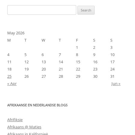
Search
for:
May 2026
M
T
W
T
F
S
S
1
2
3
4
5
6
7
8
9
10
11
12
13
14
15
16
17
18
19
20
21
22
23
24
25
26
27
28
29
30
31
« Apr
Jun »
AFRIKAANSE EN NEDERLANDSE BLOGS
Afrifiksie
Afrikaans @ Maties
Afrikaans in Kalifornieë