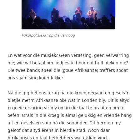
Fokofpolisiekar op die verhoog
En wat voor die musiek? Geen verassing, geen verwarring
nie; wie wil betaal om liedjies te hoor dat hull nieken nie?
Die twee bands speel die (goue Afrikaanse) treffers sodat
ons saam sing kuier lekker.
Ná die gig het ons terug na die kroeg gegaan en gesels ‘n
bietjie met ‘n Afrikaanse oke wat in Londen bly. Dit is altyd
‘n goeie ervaring vir my om in die taal te praat en om te
oefen. Orals in die kroeg is almal gelukkig en vriende hang
uit en gesels en suip ná die sononder. Dit hernieu my
geloof dat altyd êrens in hierdie stad, woon daar
Afrikaanses en taal-liefhebbers wat ek kan vind.