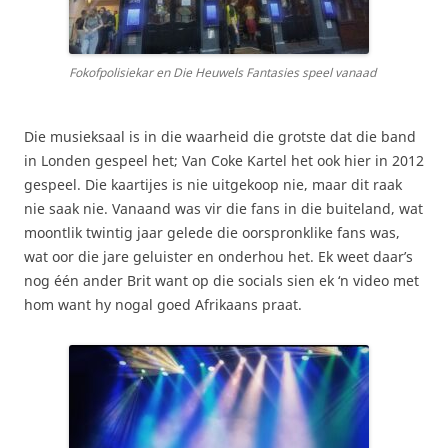
Fokofpolisiekar en Die Heuwels Fantasies speel vanaad
Die musieksaal is in die waarheid die grotste dat die band
in Londen gespeel het; Van Coke Kartel het ook hier in 2012
gespeel. Die kaartijes is nie uitgekoop nie, maar dit raak
nie saak nie. Vanaand was vir die fans in die buiteland, wat
moontlik twintig jaar gelede die oorspronklike fans was,
wat oor die jare geluister en onderhou het. Ek weet daar’s
nog één ander Brit want op die socials sien ek ‘n video met
hom want hy nogal goed Afrikaans praat.