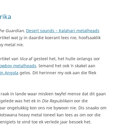
rika
he Guardian
,
Desert sounds – Kalahari metalheads
rtikel wat jy in daardie koerant lees nie, hoofsaaklik
vy metal nie.
artikel van
Vice
af gesteel het, het hulle onlangs oor
cowboy metalheads
. Iemand het ook ‘n skakel aan
in Angola
gelos. Dit herinner my ook aan die fliek
 raak in lande waar miskien twyfel mense dat dit gaan
e gelede was het ek in
Die Republikein
oor die
ar ongelukkig kon ons nie bywoon nie. Dis snaaks om
e Botswana heavy metal toneel kan lees as om oor die
 enigiets te vind toe ek verlede jaar besoek het.