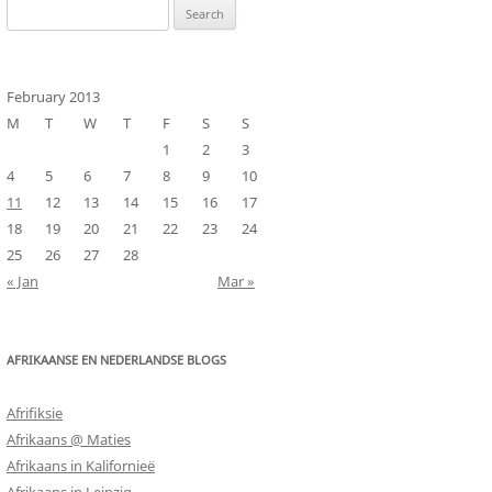
Search
for:
February 2013
M
T
W
T
F
S
S
1
2
3
4
5
6
7
8
9
10
11
12
13
14
15
16
17
18
19
20
21
22
23
24
25
26
27
28
« Jan
Mar »
AFRIKAANSE EN NEDERLANDSE BLOGS
Afrifiksie
Afrikaans @ Maties
Afrikaans in Kalifornieë