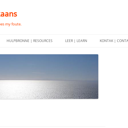
kaans
ees my foute.
HULPBRONNE | RESOURCES
LEER | LEARN
KONTAK | CONT