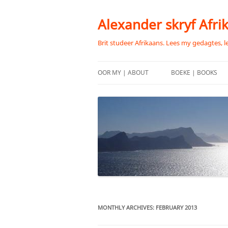
Skip
to
content
Alexander skryf Afri
Brit studeer Afrikaans. Lees my gedagtes, l
OOR MY | ABOUT
BOEKE | BOOKS
MONTHLY ARCHIVES:
FEBRUARY 2013