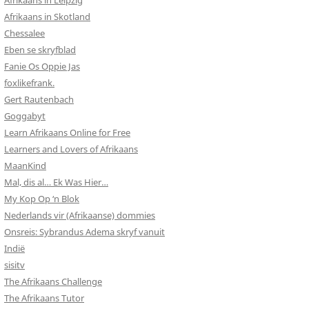
Afrikaans in Leipzig
Afrikaans in Skotland
Chessalee
Eben se skryfblad
Fanie Os Oppie Jas
foxlikefrank.
Gert Rautenbach
Goggabyt
Learn Afrikaans Online for Free
Learners and Lovers of Afrikaans
MaanKind
Mal, dis al… Ek Was Hier…
My Kop Op ‘n Blok
Nederlands vir (Afrikaanse) dommies
Onsreis: Sybrandus Adema skryf vanuit
Indië
sisitv
The Afrikaans Challenge
The Afrikaans Tutor