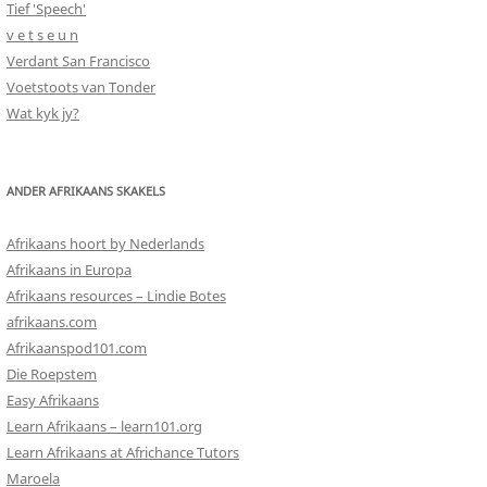
Tief 'Speech'
v e t s e u n
Verdant San Francisco
Voetstoots van Tonder
Wat kyk jy?
ANDER AFRIKAANS SKAKELS
Afrikaans hoort by Nederlands
Afrikaans in Europa
Afrikaans resources – Lindie Botes
afrikaans.com
Afrikaanspod101.com
Die Roepstem
Easy Afrikaans
Learn Afrikaans – learn101.org
Learn Afrikaans at Africhance Tutors
Maroela