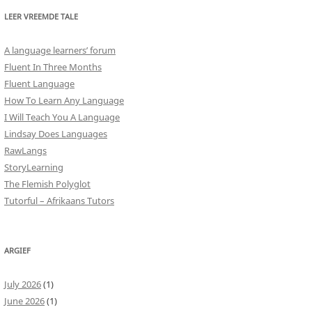
LEER VREEMDE TALE
A language learners’ forum
Fluent In Three Months
Fluent Language
How To Learn Any Language
I Will Teach You A Language
Lindsay Does Languages
RawLangs
StoryLearning
The Flemish Polyglot
Tutorful – Afrikaans Tutors
ARGIEF
July 2026
(1)
June 2026
(1)