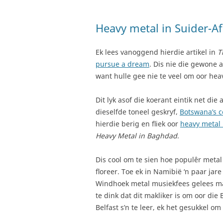
Heavy metal in Suider-Af
Ek lees vanoggend hierdie artikel in
T
pursue a dream
. Dis nie die gewone a
want hulle gee nie te veel om oor hea
Dit lyk asof die koerant eintik net die 
dieselfde toneel geskryf,
Botswana’s 
hierdie berig en fliek oor
heavy metal 
Heavy Metal in Baghdad
.
Dis cool om te sien hoe populêr metal
floreer. Toe ek in Namibië ‘n paar jar
Windhoek metal musiekfees gelees ma
te dink dat dit makliker is om oor di
Belfast s’n te leer, ek het gesukkel om