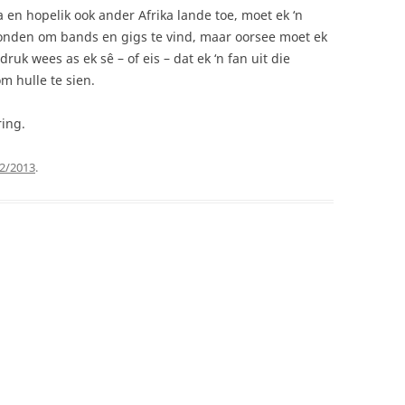
en hopelik ook ander Afrika lande toe, moet ek ‘n
Londen om bands en gigs te vind, maar oorsee moet ek
uk wees as ek sê – of eis – dat ek ‘n fan uit die
m hulle te sien.
ring.
2/2013
.