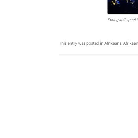
Spoegwolf speel
This entry was posted in
Afrikaans
,
Afrikaa