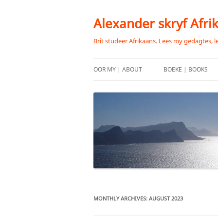
Skip
to
content
Alexander skryf Afri
Brit studeer Afrikaans. Lees my gedagtes, l
OOR MY | ABOUT
BOEKE | BOOKS
MONTHLY ARCHIVES:
AUGUST 2023