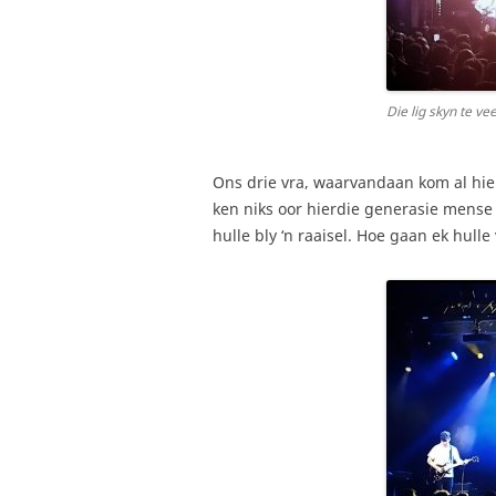
Die lig skyn te vee
Ons drie vra, waarvandaan kom al hier
ken niks oor hierdie generasie mense 
hulle bly ‘n raaisel. Hoe gaan ek hulle