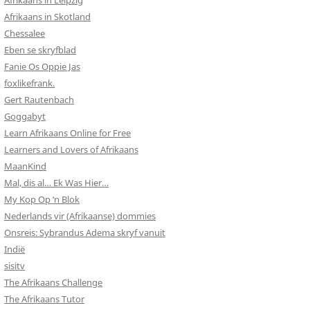
Afrikaans in Leipzig
Afrikaans in Skotland
Chessalee
Eben se skryfblad
Fanie Os Oppie Jas
foxlikefrank.
Gert Rautenbach
Goggabyt
Learn Afrikaans Online for Free
Learners and Lovers of Afrikaans
MaanKind
Mal, dis al… Ek Was Hier…
My Kop Op ‘n Blok
Nederlands vir (Afrikaanse) dommies
Onsreis: Sybrandus Adema skryf vanuit
Indië
sisitv
The Afrikaans Challenge
The Afrikaans Tutor