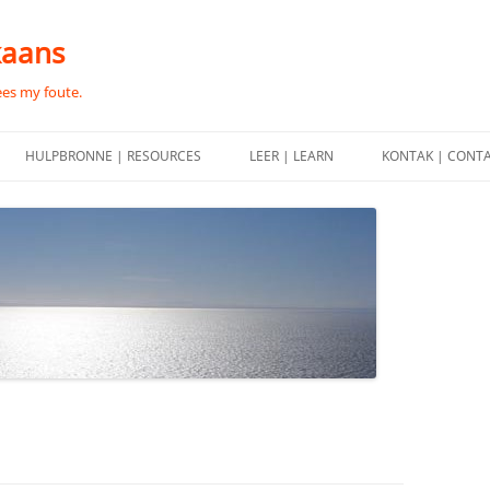
kaans
ees my foute.
HULPBRONNE | RESOURCES
LEER | LEARN
KONTAK | CONT