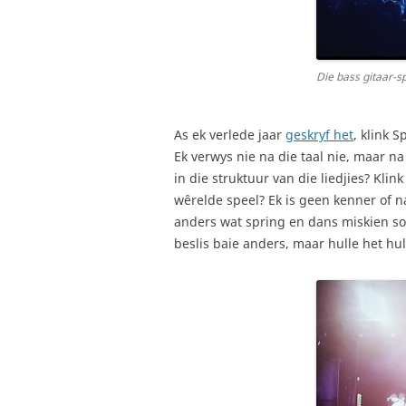
Die bass gitaar-s
As ek verlede jaar
geskryf het
, klink 
Ek verwys nie na die taal nie, maar na 
in die struktuur van die liedjies? Kli
wêrelde speel? Ek is geen kenner of n
anders wat spring en dans miskien soo
beslis baie anders, maar hulle het hul 