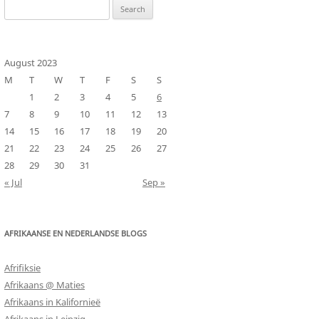
Search
for:
August 2023
M
T
W
T
F
S
S
1
2
3
4
5
6
7
8
9
10
11
12
13
14
15
16
17
18
19
20
21
22
23
24
25
26
27
28
29
30
31
« Jul
Sep »
AFRIKAANSE EN NEDERLANDSE BLOGS
Afrifiksie
Afrikaans @ Maties
Afrikaans in Kalifornieë