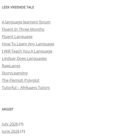
LEER VREEMDE TALE
A language learners’ forum
Fluent In Three Months
Fluent Language
How To Learn Any Language
I Will Teach You A Language
Lindsay Does Languages
RawLangs
StoryLearning
The Flemish Polyglot
Tutorful – Afrikaans Tutors
ARGIEF
July 2026
(1)
June 2026
(1)