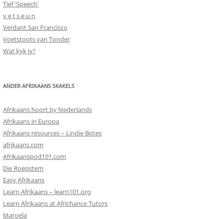
Tief 'Speech'
v e t s e u n
Verdant San Francisco
Voetstoots van Tonder
Wat kyk jy?
ANDER AFRIKAANS SKAKELS
Afrikaans hoort by Nederlands
Afrikaans in Europa
Afrikaans resources – Lindie Botes
afrikaans.com
Afrikaanspod101.com
Die Roepstem
Easy Afrikaans
Learn Afrikaans – learn101.org
Learn Afrikaans at Africhance Tutors
Maroela