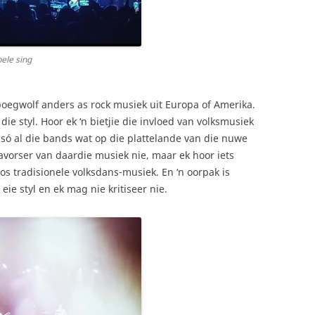
pele sing
Spoegwolf anders as rock musiek uit Europa of Amerika.
die styl. Hoor ek ‘n bietjie die invloed van volksmusiek
nk só al die bands wat op die plattelande van die nuwe
avorser van daardie musiek nie, maar ek hoor iets
s tradisionele volksdans-musiek. En ‘n oorpak is
eie styl en ek mag nie kritiseer nie.