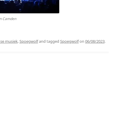
 in Camden
nse musiek
,
Spoegwolf
and tagged
Spoegwolf
on
06/08/2023
.