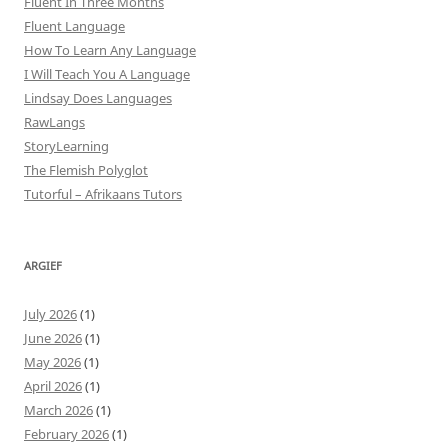
Fluent In Three Months
Fluent Language
How To Learn Any Language
I Will Teach You A Language
Lindsay Does Languages
RawLangs
StoryLearning
The Flemish Polyglot
Tutorful – Afrikaans Tutors
ARGIEF
July 2026
(1)
June 2026
(1)
May 2026
(1)
April 2026
(1)
March 2026
(1)
February 2026
(1)