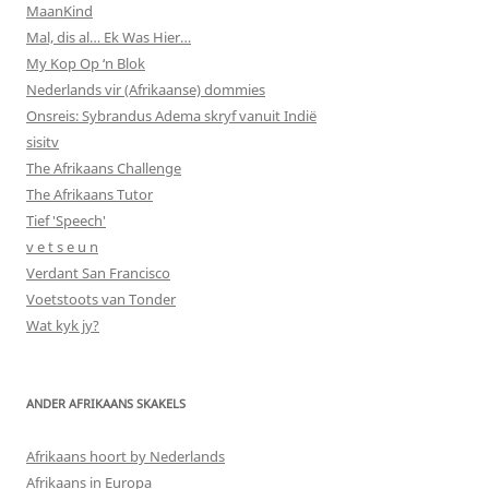
MaanKind
Mal, dis al… Ek Was Hier…
My Kop Op ‘n Blok
Nederlands vir (Afrikaanse) dommies
Onsreis: Sybrandus Adema skryf vanuit Indië
sisitv
The Afrikaans Challenge
The Afrikaans Tutor
Tief 'Speech'
v e t s e u n
Verdant San Francisco
Voetstoots van Tonder
Wat kyk jy?
ANDER AFRIKAANS SKAKELS
Afrikaans hoort by Nederlands
Afrikaans in Europa