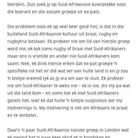
leerders. Dus soek jy op Suid-Afrikanase kuierplekke soos
die koerant en die sosiale groepe vir ex-pats.
Die probleem soos ek op veel keer gesê het, is dat in die
buiteland Suid-Afrikaanse kultuur uit braai, rugby en
rugbytrui bestaan. Ek probeer nie om lid van hierdie groep
word nie; ek kyk soms rugby of braai met Suid-Afrikaners
maar ons is vriende en ander nie-Suid-Afrikaners kom
saam. Nee, ek dink mense erken dat ex-pat groepe ‘n
spesifieke rol het vir dié wat ver van hulle land is en jy sou
‘n bietjie vreemd lyk as jy vra om aan te sluit. Ek probeer
nie om Suid-Afrikaner te wees nie – ek is nie, dis my pa wat
uit die land kom – en soms toe ek met Suid-Afrikaners
gesels het, voel ek dat hulle ‘n bietjie suspisieus oor my
motiverings is. My motivering is net om Afrikaans te praat
en te verbeter.
Daar’s ‘n paar Suid-Afrikaanse sosiale groep in Londen wat
ek gevind het ‘n paar keer skryf ek ‘n boodskap en