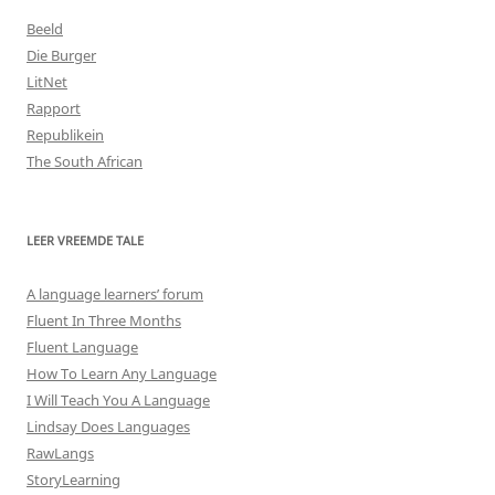
Beeld
Die Burger
LitNet
Rapport
Republikein
The South African
LEER VREEMDE TALE
A language learners’ forum
Fluent In Three Months
Fluent Language
How To Learn Any Language
I Will Teach You A Language
Lindsay Does Languages
RawLangs
StoryLearning