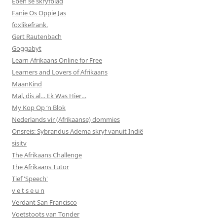
Eben se skryfblad
Fanie Os Oppie Jas
foxlikefrank.
Gert Rautenbach
Goggabyt
Learn Afrikaans Online for Free
Learners and Lovers of Afrikaans
MaanKind
Mal, dis al… Ek Was Hier…
My Kop Op ‘n Blok
Nederlands vir (Afrikaanse) dommies
Onsreis: Sybrandus Adema skryf vanuit Indië
sisitv
The Afrikaans Challenge
The Afrikaans Tutor
Tief 'Speech'
v e t s e u n
Verdant San Francisco
Voetstoots van Tonder