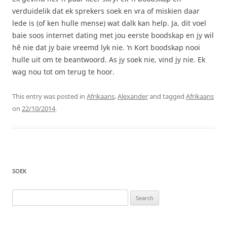
verduidelik dat ek sprekers soek en vra of miskien daar
lede is (of ken hulle mense) wat dalk kan help. Ja, dit voel
baie soos internet dating met jou eerste boodskap en jy wil
hê nie dat jy baie vreemd lyk nie. ‘n Kort boodskap nooi
hulle uit om te beantwoord. As jy soek nie, vind jy nie. Ek
wag nou tot om terug te hoor.
This entry was posted in
Afrikaans
,
Alexander
and tagged
Afrikaans
on
22/10/2014
.
SOEK
Search
for: