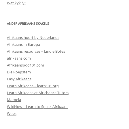
Wat kyk jy?
ANDER AFRIKAANS SKAKELS
Afrikaans hoort by Nederlands
Afrikaans in Europa
Afrikaans resources – Lindie Botes
afrikaans.com
Afrikaanspod101.com
Die Roepstem
Easy Afrikaans
Learn Afrikaans – learn101.org
Learn Afrikaans at Africhance Tutors
Maroela
WikiHow – Learn to Speak Afrikaans
Woes