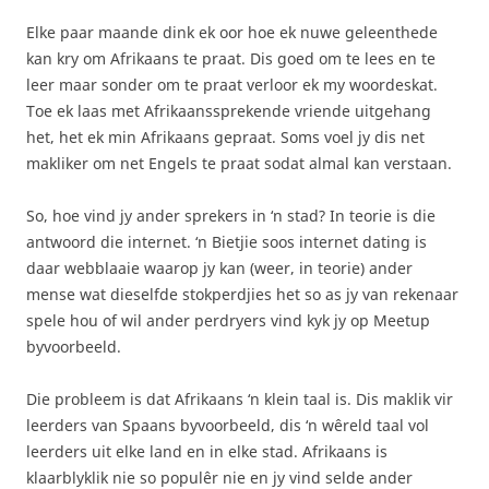
Elke paar maande dink ek oor hoe ek nuwe geleenthede
kan kry om Afrikaans te praat. Dis goed om te lees en te
leer maar sonder om te praat verloor ek my woordeskat.
Toe ek laas met Afrikaanssprekende vriende uitgehang
het, het ek min Afrikaans gepraat. Soms voel jy dis net
makliker om net Engels te praat sodat almal kan verstaan.
So, hoe vind jy ander sprekers in ‘n stad? In teorie is die
antwoord die internet. ‘n Bietjie soos internet dating is
daar webblaaie waarop jy kan (weer, in teorie) ander
mense wat dieselfde stokperdjies het so as jy van rekenaar
spele hou of wil ander perdryers vind kyk jy op Meetup
byvoorbeeld.
Die probleem is dat Afrikaans ‘n klein taal is. Dis maklik vir
leerders van Spaans byvoorbeeld, dis ‘n wêreld taal vol
leerders uit elke land en in elke stad. Afrikaans is
klaarblyklik nie so populêr nie en jy vind selde ander