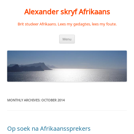
Skip
to
Alexander skryf Afrikaans
content
Brit studeer Afrikaans. Lees my gedagtes, lees my foute.
Menu
MONTHLY ARCHIVES:
OCTOBER 2014
Op soek na Afrikaanssprekers