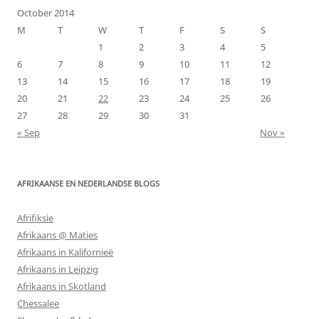
October 2014
M
T
W
T
F
S
S
1
2
3
4
5
6
7
8
9
10
11
12
13
14
15
16
17
18
19
20
21
22
23
24
25
26
27
28
29
30
31
« Sep
Nov »
AFRIKAANSE EN NEDERLANDSE BLOGS
Afrifiksie
Afrikaans @ Maties
Afrikaans in Kalifornieë
Afrikaans in Leipzig
Afrikaans in Skotland
Chessalee