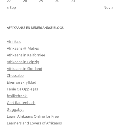
27
28
29
30
31
« Sep
Nov »
AFRIKAANSE EN NEDERLANDSE BLOGS
Afrifiksie
Afrikaans @ Maties
Afrikaans in Kalifornieë
Afrikaans in Leipzig
Afrikaans in Skotland
Chessalee
Eben se skryfblad
Fanie Os Oppie Jas
foxlikefrank.
Gert Rautenbach
Goggabyt
Learn Afrikaans Online for Free
Learners and Lovers of Afrikaans