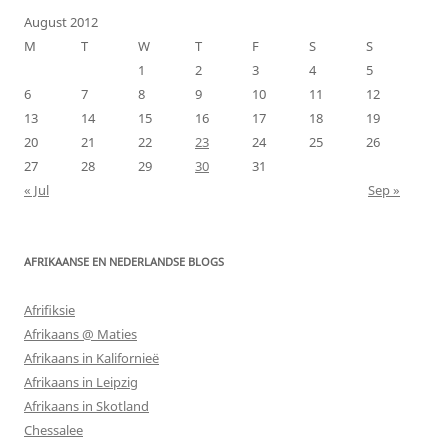
August 2012
M
T
W
T
F
S
S
1
2
3
4
5
6
7
8
9
10
11
12
13
14
15
16
17
18
19
20
21
22
23
24
25
26
27
28
29
30
31
« Jul
Sep »
AFRIKAANSE EN NEDERLANDSE BLOGS
Afrifiksie
Afrikaans @ Maties
Afrikaans in Kalifornieë
Afrikaans in Leipzig
Afrikaans in Skotland
Chessalee