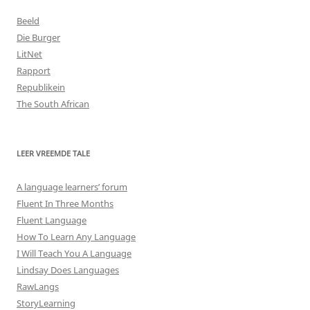
Beeld
Die Burger
LitNet
Rapport
Republikein
The South African
LEER VREEMDE TALE
A language learners’ forum
Fluent In Three Months
Fluent Language
How To Learn Any Language
I Will Teach You A Language
Lindsay Does Languages
RawLangs
StoryLearning