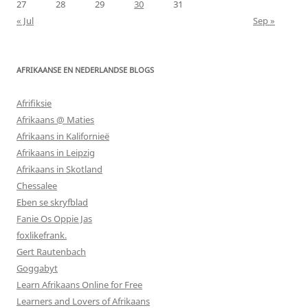
27
28
29
30
31
« Jul
Sep »
AFRIKAANSE EN NEDERLANDSE BLOGS
Afrifiksie
Afrikaans @ Maties
Afrikaans in Kalifornieë
Afrikaans in Leipzig
Afrikaans in Skotland
Chessalee
Eben se skryfblad
Fanie Os Oppie Jas
foxlikefrank.
Gert Rautenbach
Goggabyt
Learn Afrikaans Online for Free
Learners and Lovers of Afrikaans