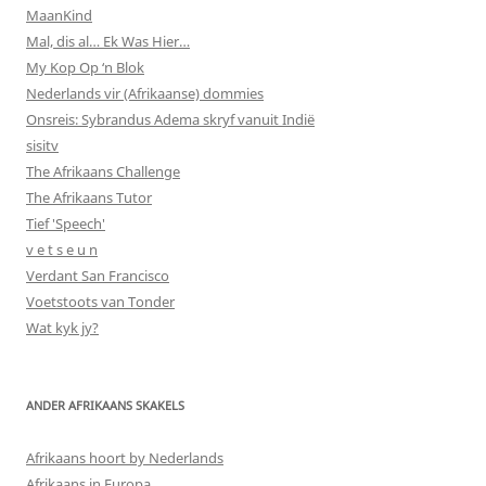
MaanKind
Mal, dis al… Ek Was Hier…
My Kop Op ‘n Blok
Nederlands vir (Afrikaanse) dommies
Onsreis: Sybrandus Adema skryf vanuit Indië
sisitv
The Afrikaans Challenge
The Afrikaans Tutor
Tief 'Speech'
v e t s e u n
Verdant San Francisco
Voetstoots van Tonder
Wat kyk jy?
ANDER AFRIKAANS SKAKELS
Afrikaans hoort by Nederlands
Afrikaans in Europa