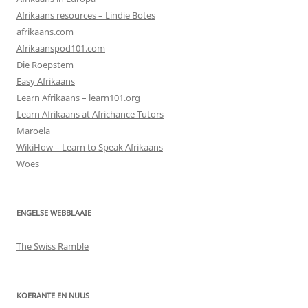
Afrikaans resources – Lindie Botes
afrikaans.com
Afrikaanspod101.com
Die Roepstem
Easy Afrikaans
Learn Afrikaans – learn101.org
Learn Afrikaans at Africhance Tutors
Maroela
WikiHow – Learn to Speak Afrikaans
Woes
ENGELSE WEBBLAAIE
The Swiss Ramble
KOERANTE EN NUUS