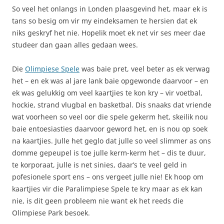
So veel het onlangs in Londen plaasgevind het, maar ek is
tans so besig om vir my eindeksamen te hersien dat ek
niks geskryf het nie. Hopelik moet ek net vir ses meer dae
studeer dan gaan alles gedaan wees.
Die
Olimpiese Spele
was baie pret, veel beter as ek verwag
het – en ek was al jare lank baie opgewonde daarvoor – en
ek was gelukkig om veel kaartjies te kon kry – vir voetbal,
hockie, strand vlugbal en basketbal. Dis snaaks dat vriende
wat voorheen so veel oor die spele gekerm het, skeilik nou
baie entoesiasties daarvoor geword het, en is nou op soek
na kaartjies. Julle het geglo dat julle so veel slimmer as ons
domme gepeupel is toe julle kerm-kerm het – dis te duur,
te korporaat, julle is net sinies, daar’s te veel geld in
pofesionele sport ens – ons vergeet julle nie! Ek hoop om
kaartjies vir die Paralimpiese Spele te kry maar as ek kan
nie, is dit geen probleem nie want ek het reeds die
Olimpiese Park besoek.