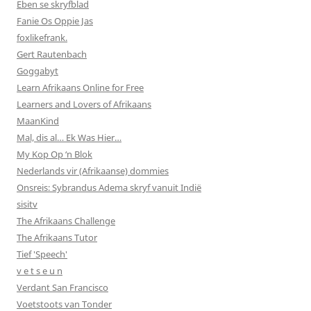
Eben se skryfblad
Fanie Os Oppie Jas
foxlikefrank.
Gert Rautenbach
Goggabyt
Learn Afrikaans Online for Free
Learners and Lovers of Afrikaans
MaanKind
Mal, dis al… Ek Was Hier…
My Kop Op ‘n Blok
Nederlands vir (Afrikaanse) dommies
Onsreis: Sybrandus Adema skryf vanuit Indië
sisitv
The Afrikaans Challenge
The Afrikaans Tutor
Tief 'Speech'
v e t s e u n
Verdant San Francisco
Voetstoots van Tonder