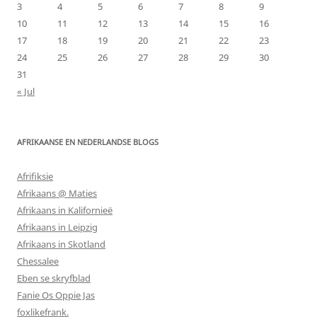
3
4
5
6
7
8
9
10
11
12
13
14
15
16
17
18
19
20
21
22
23
24
25
26
27
28
29
30
31
« Jul
AFRIKAANSE EN NEDERLANDSE BLOGS
Afrifiksie
Afrikaans @ Maties
Afrikaans in Kalifornieë
Afrikaans in Leipzig
Afrikaans in Skotland
Chessalee
Eben se skryfblad
Fanie Os Oppie Jas
foxlikefrank.