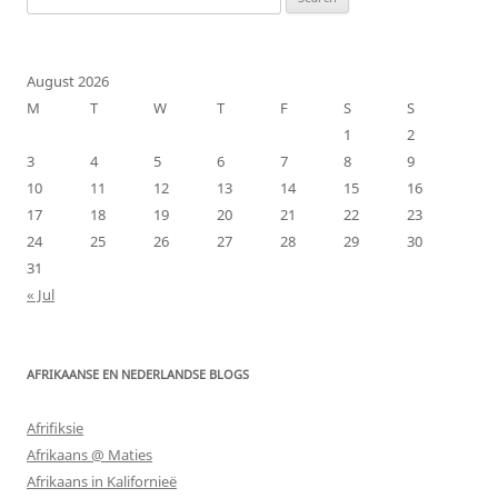
for:
August 2026
M
T
W
T
F
S
S
1
2
3
4
5
6
7
8
9
10
11
12
13
14
15
16
17
18
19
20
21
22
23
24
25
26
27
28
29
30
31
« Jul
AFRIKAANSE EN NEDERLANDSE BLOGS
Afrifiksie
Afrikaans @ Maties
Afrikaans in Kalifornieë