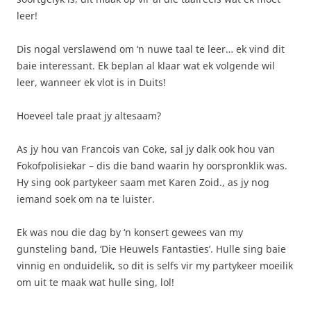
leer!
Dis nogal verslawend om ‘n nuwe taal te leer… ek vind dit
baie interessant. Ek beplan al klaar wat ek volgende wil
leer, wanneer ek vlot is in Duits!
Hoeveel tale praat jy altesaam?
As jy hou van Francois van Coke, sal jy dalk ook hou van
Fokofpolisiekar – dis die band waarin hy oorspronklik was.
Hy sing ook partykeer saam met Karen Zoid., as jy nog
iemand soek om na te luister.
Ek was nou die dag by ‘n konsert gewees van my
gunsteling band, ‘Die Heuwels Fantasties’. Hulle sing baie
vinnig en onduidelik, so dit is selfs vir my partykeer moeilik
om uit te maak wat hulle sing, lol!