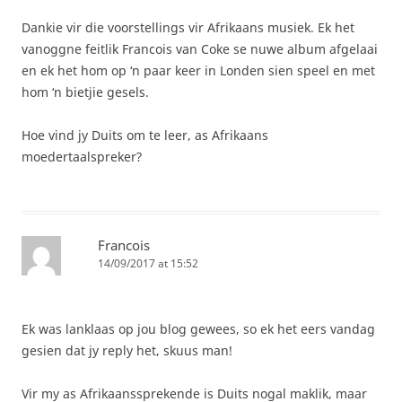
Dankie vir die voorstellings vir Afrikaans musiek. Ek het
vanoggne feitlik Francois van Coke se nuwe album afgelaai
en ek het hom op ‘n paar keer in Londen sien speel en met
hom ‘n bietjie gesels.
Hoe vind jy Duits om te leer, as Afrikaans
moedertaalspreker?
Francois
14/09/2017 at 15:52
Ek was lanklaas op jou blog gewees, so ek het eers vandag
gesien dat jy reply het, skuus man!
Vir my as Afrikaanssprekende is Duits nogal maklik, maar