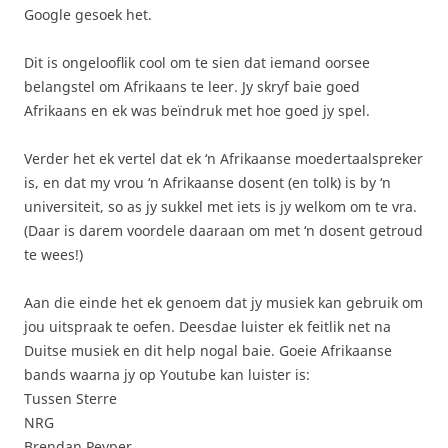
Google gesoek het.
Dit is ongelooflik cool om te sien dat iemand oorsee
belangstel om Afrikaans te leer. Jy skryf baie goed
Afrikaans en ek was beïndruk met hoe goed jy spel.
Verder het ek vertel dat ek ‘n Afrikaanse moedertaalspreker
is, en dat my vrou ‘n Afrikaanse dosent (en tolk) is by ‘n
universiteit, so as jy sukkel met iets is jy welkom om te vra.
(Daar is darem voordele daaraan om met ‘n dosent getroud
te wees!)
Aan die einde het ek genoem dat jy musiek kan gebruik om
jou uitspraak te oefen. Deesdae luister ek feitlik net na
Duitse musiek en dit help nogal baie. Goeie Afrikaanse
bands waarna jy op Youtube kan luister is:
Tussen Sterre
NRG
Brendan Peyper