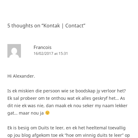
5 thoughts on “
Kontak | Contact
”
Francois
16/02/2017 at 15:31
Hi Alexander.
Is ek miskien die persoon wie se boodskap jy verloor het?
Ek sal probeer om te onthou wat ek alles geskryf het… As
dit nie ek was nie, dan maak ek nou seker my naam lekker
gat… maar nou ja
Ek is besig om Duits te leer, en ek het heeltemal toevallig
op jou blog afgekom toe ek “hoe om vinnig duits te leer” op