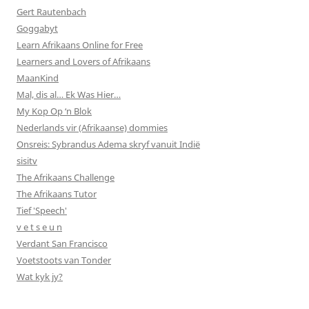
Gert Rautenbach
Goggabyt
Learn Afrikaans Online for Free
Learners and Lovers of Afrikaans
MaanKind
Mal, dis al… Ek Was Hier…
My Kop Op ‘n Blok
Nederlands vir (Afrikaanse) dommies
Onsreis: Sybrandus Adema skryf vanuit Indië
sisitv
The Afrikaans Challenge
The Afrikaans Tutor
Tief 'Speech'
v e t s e u n
Verdant San Francisco
Voetstoots van Tonder
Wat kyk jy?