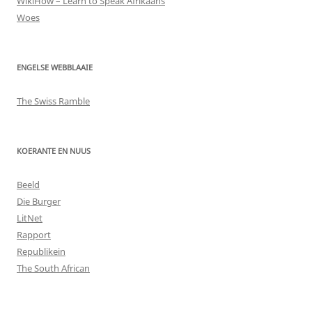
WikiHow – Learn to Speak Afrikaans
Woes
ENGELSE WEBBLAAIE
The Swiss Ramble
KOERANTE EN NUUS
Beeld
Die Burger
LitNet
Rapport
Republikein
The South African