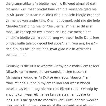
die grammatika is ‘n bietjie moeilik. Ek weet almal sê dat
dit moeilik is, maar omdat baie van die konsepte glad nie
in Afrikaans bestaan nie, dink ek dis ‘n klein bietjie erger as
vir mense van ander tale. Ons het byvoorbeeld nie die hele
“die/der/das” ding nie, of “die vier fälle” nie, so dit is ‘n
moeilike konsep vir my. Franse en Englese mense het
eintlik ‘n bietjie van ‘n voorsprong wanneer hulle Duits leer,
omdat hulle tale ook goed het soos “I am, you are, he is” =
“ich bin, du bis, er ist”, ens. (Wat glad nie in Afrikaans
bestaan nie.)
Gelukkig is die Duitse woorde vir my baie maklik om te leer.
Dikwels kan ‘n mens die verwantskap sien tussen ‘n
Afrikaanse woord en ‘n Duitse een, soos “daarom” en
“darum” ens. Dit help my om te kan raai wat ‘n woord
beteken as ek dit nog nie ken nie. Ek kon redelik vinnig by
‘n punt kom waar ek mense kan verstaan en boeke kan
lees. Dit is die grootste voordeel van Duits, dat die woorde
soortgelyk is, dit maak op vir al die taalreëls wat ek moet