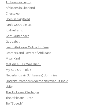
Afrikaans in Leipzig
Afrikaans in Skotland
Chessalee
Eben se skryfblad
Fanie Os Oppie Jas
foxlikefrank.
Gert Rautenbach
Goggabyt
Learn Afrikaans Online for Free
Learners and Lovers of Afrikaans
MaanKind
Mal, dis al… Ek Was Hier…
My Kop Op ‘n Blok
Nederlands vir (Afrikaanse) dommies
Onsreis: Sybrandus Adema skryf vanuit Indië
sisitv
The Afrikaans Challenge
The Afrikaans Tutor
Tief 'Speech'