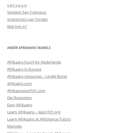
v e t s e u n
Verdant San Francisco
Voetstoots van Tonder
Wat kyk jy?
ANDER AFRIKAANS SKAKELS
Afrikaans hoort by Nederlands
Afrikaans in Europa
Afrikaans resources – Lindie Botes
afrikaans.com
Afrikaanspod101.com
Die Roepstem
Easy Afrikaans
Learn Afrikaans – learn101.org
Learn Afrikaans at Africhance Tutors
Maroela