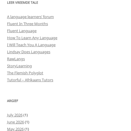
LEER VREEMDE TALE
A language learners’ forum
Fluent In Three Months
Fluent Language
How To Learn Any Language
I Will Teach You A Language
Lindsay Does Languages
RawLangs
StoryLearning
The Flemish Polyglot
Tutorful – Afrikaans Tutors
ARGIEF
July 2026
(1)
June 2026
(1)
May 2026
(1)