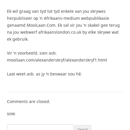
Ek wil graag van tyd tot tyd enkele van jou skrywes
herpubliseer op ‘n Afrikaans-medium webpublikasie
genaamd MooiLaan.Com. Ek sal vir jou ‘n skakel gee terug
na jou webwerf afrikaanslondon.co.uk by elke skrywe wat
ek gebruik.
Vir ‘n voorbeeld, sien asb.
mooilaan.com/alexanderskryf/alexanderskryf1.html
Laat weet asb. as jy ‘n beswaar sou hê.
Comments are closed.
SOEK
Search