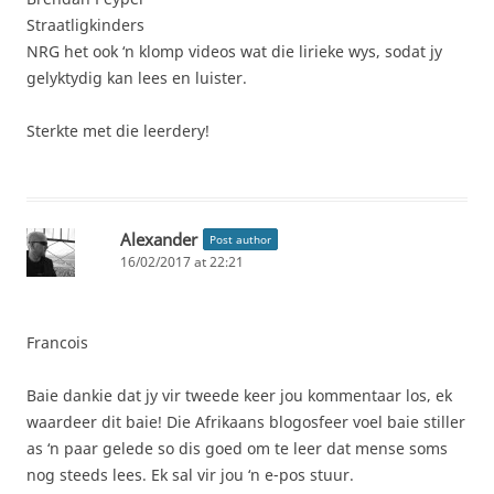
Straatligkinders
NRG het ook ‘n klomp videos wat die lirieke wys, sodat jy
gelyktydig kan lees en luister.
Sterkte met die leerdery!
Alexander
Post author
16/02/2017 at 22:21
Francois
Baie dankie dat jy vir tweede keer jou kommentaar los, ek
waardeer dit baie! Die Afrikaans blogosfeer voel baie stiller
as ‘n paar gelede so dis goed om te leer dat mense soms
nog steeds lees. Ek sal vir jou ‘n e-pos stuur.