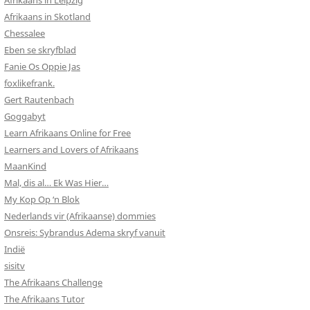
Afrikaans in Leipzig
Afrikaans in Skotland
Chessalee
Eben se skryfblad
Fanie Os Oppie Jas
foxlikefrank.
Gert Rautenbach
Goggabyt
Learn Afrikaans Online for Free
Learners and Lovers of Afrikaans
MaanKind
Mal, dis al… Ek Was Hier…
My Kop Op ‘n Blok
Nederlands vir (Afrikaanse) dommies
Onsreis: Sybrandus Adema skryf vanuit
Indië
sisitv
The Afrikaans Challenge
The Afrikaans Tutor