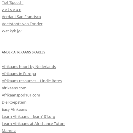
Tief 'Speech'
v e t s e u n
Verdant San Francisco
Voetstoots van Tonder
Wat kyk jy?
ANDER AFRIKAANS SKAKELS
Afrikaans hoort by Nederlands
Afrikaans in Europa
Afrikaans resources – Lindie Botes
afrikaans.com
Afrikaanspod101.com
Die Roepstem
Easy Afrikaans
Learn Afrikaans – learn101.org
Learn Afrikaans at Africhance Tutors
Maroela