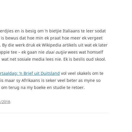
rdjies en is besig om ‘n bietjie Italiaans te leer sodat
Ek is bewus dat hoe min ek praat hoe meer ek vergeet
 By die werk druk ek Wikipedia artikels uit wat ek later
 koppie tee – ek gaan nie
daai outjie
wees wat homself
 wat net sosiale media lees nie. Ek is beslis oud skool.
taaldag: ‘n Brief uit Duitsland
vol veel skakels om te
g is maar sy Afrikaans is seker veel beter as myne so
g om terug na my boeke en studie te retoer.
2/2018
.