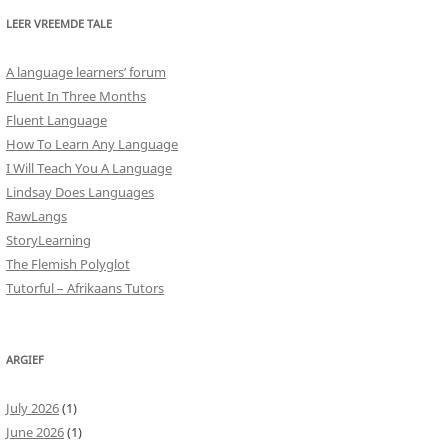
LEER VREEMDE TALE
A language learners’ forum
Fluent In Three Months
Fluent Language
How To Learn Any Language
I Will Teach You A Language
Lindsay Does Languages
RawLangs
StoryLearning
The Flemish Polyglot
Tutorful – Afrikaans Tutors
ARGIEF
July 2026
(1)
June 2026
(1)