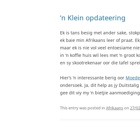
‘n Klein opdateering
Ek is tans besig met ander sake, stokpe
ek baie min Afrikaans leer of praat. 
maar ek is nie vol veel entoesiame nie.
in ‘n koffie huis wil lees met ‘n groot
en sy skootrekenaar oor die tafel sprei
Hier’s ‘n interessante berig oor
Moeder
ondersoek. Ja, dit help as jy Duitstali
gee dit viy my ‘n bietjie aanmoedigin
This entry was posted in
Afrikaans
on
27/0