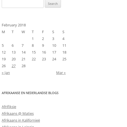
Search
for:
February 2018
M
T
W
T
F
S
S
1
2
3
4
5
6
7
8
9
10
11
12
13
14
15
16
17
18
19
20
21
22
23
24
25
26
27
28
« Jan
Mar »
AFRIKAANSE EN NEDERLANDSE BLOGS
Afrifiksie
Afrikaans @ Maties
Afrikaans in Kalifornieë