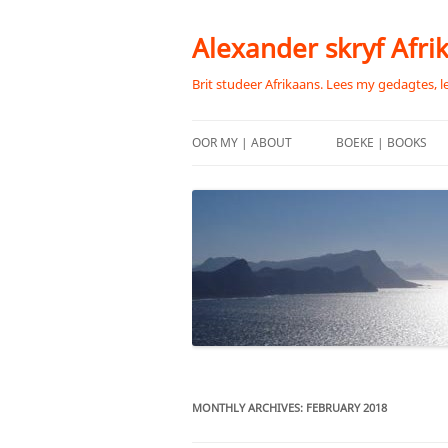
Skip
to
content
Alexander skryf Afri
Brit studeer Afrikaans. Lees my gedagtes, l
OOR MY | ABOUT
BOEKE | BOOKS
MONTHLY ARCHIVES:
FEBRUARY 2018