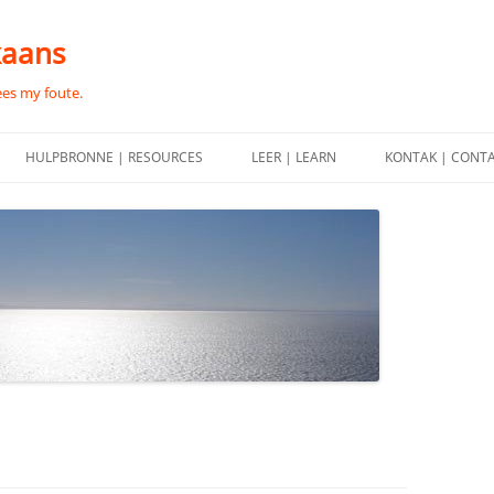
kaans
ees my foute.
HULPBRONNE | RESOURCES
LEER | LEARN
KONTAK | CONT