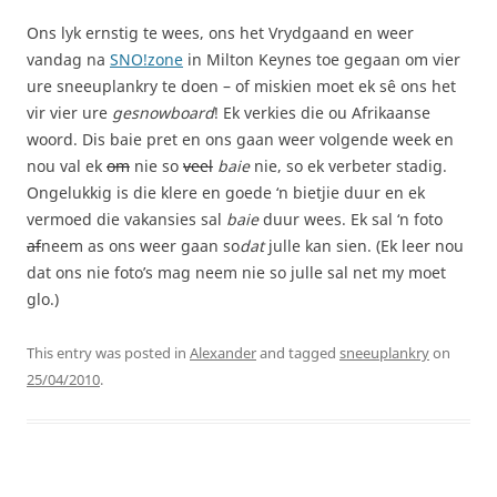
Ons lyk ernstig te wees, ons het Vrydgaand en weer
vandag na
SNO!zone
in Milton Keynes toe gegaan om vier
ure sneeuplankry te doen – of miskien moet ek sê ons het
vir vier ure
gesnowboard
! Ek verkies die ou Afrikaanse
woord. Dis baie pret en ons gaan weer volgende week en
nou val ek
om
nie so
veel
baie
nie, so ek verbeter stadig.
Ongelukkig is die klere en goede ‘n bietjie duur en ek
vermoed die vakansies sal
baie
duur wees. Ek sal ‘n foto
af
neem as ons weer gaan so
dat
julle kan sien. (Ek leer nou
dat ons nie foto’s mag neem nie so julle sal net my moet
glo.)
This entry was posted in
Alexander
and tagged
sneeuplankry
on
25/04/2010
.