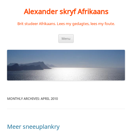
Skip
to
Alexander skryf Afrikaans
content
Brit studeer Afrikaans. Lees my gedagtes, lees my foute.
Menu
MONTHLY ARCHIVES:
APRIL 2010
Meer sneeuplankry