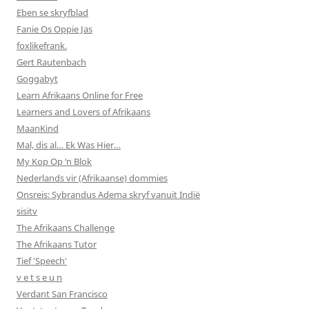
Eben se skryfblad
Fanie Os Oppie Jas
foxlikefrank.
Gert Rautenbach
Goggabyt
Learn Afrikaans Online for Free
Learners and Lovers of Afrikaans
MaanKind
Mal, dis al… Ek Was Hier…
My Kop Op ‘n Blok
Nederlands vir (Afrikaanse) dommies
Onsreis: Sybrandus Adema skryf vanuit Indië
sisitv
The Afrikaans Challenge
The Afrikaans Tutor
Tief 'Speech'
v e t s e u n
Verdant San Francisco