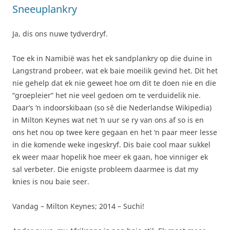
Sneeuplankry
Ja, dis ons nuwe tydverdryf.
Toe ek in Namibië was het ek sandplankry op die duine in
Langstrand probeer, wat ek baie moeilik gevind het. Dit het
nie gehelp dat ek nie geweet hoe om dit te doen nie en die
“groepleier” het nie veel gedoen om te verduidelik nie.
Daar’s ‘n indoorskibaan (so sê die Nederlandse Wikipedia)
in Milton Keynes wat net ‘n uur se ry van ons af so is en
ons het nou op twee kere gegaan en het ‘n paar meer lesse
in die komende weke ingeskryf. Dis baie cool maar sukkel
ek weer maar hopelik hoe meer ek gaan, hoe vinniger ek
sal verbeter. Die enigste probleem daarmee is dat my
knies is nou baie seer.
Vandag – Milton Keynes; 2014 – Suchi!