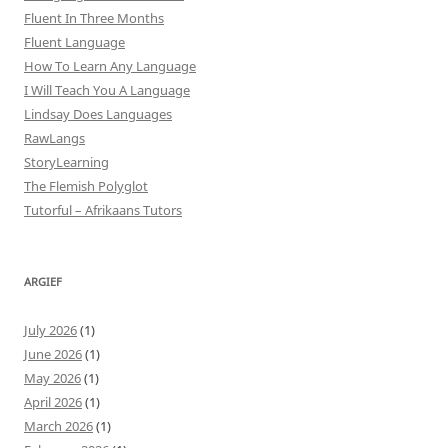
Fluent In Three Months
Fluent Language
How To Learn Any Language
I Will Teach You A Language
Lindsay Does Languages
RawLangs
StoryLearning
The Flemish Polyglot
Tutorful – Afrikaans Tutors
ARGIEF
July 2026
(1)
June 2026
(1)
May 2026
(1)
April 2026
(1)
March 2026
(1)