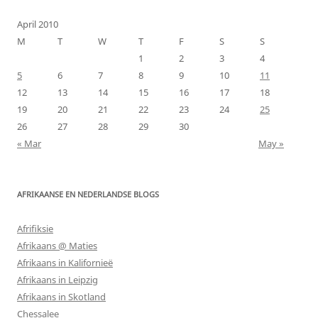
April 2010
M
T
W
T
F
S
S
1
2
3
4
5
6
7
8
9
10
11
12
13
14
15
16
17
18
19
20
21
22
23
24
25
26
27
28
29
30
« Mar
May »
AFRIKAANSE EN NEDERLANDSE BLOGS
Afrifiksie
Afrikaans @ Maties
Afrikaans in Kalifornieë
Afrikaans in Leipzig
Afrikaans in Skotland
Chessalee