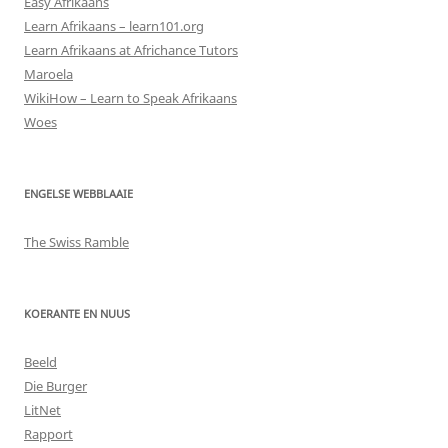
Easy Afrikaans
Learn Afrikaans – learn101.org
Learn Afrikaans at Africhance Tutors
Maroela
WikiHow – Learn to Speak Afrikaans
Woes
ENGELSE WEBBLAAIE
The Swiss Ramble
KOERANTE EN NUUS
Beeld
Die Burger
LitNet
Rapport