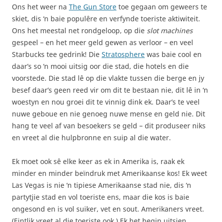
Ons het weer na
The Gun Store
toe gegaan om geweers te
skiet, dis ‘n baie populêre en verfynde toeriste aktiwiteit.
Ons het meestal net rondgeloop, op die
slot machines
gespeel – en het meer geld gewen as verloor – en veel
Starbucks tee gedrink! Die
Stratosphere
was baie cool en
daar’s so ‘n mooi uitsig oor die stad, die hotels en die
voorstede. Die stad lê op die vlakte tussen die berge en jy
besef daar’s geen reed vir om dit te bestaan nie, dit lê in ‘n
woestyn en nou groei dit te vinnig dink ek. Daar’s te veel
nuwe geboue en nie genoeg nuwe mense en geld nie. Dit
hang te veel af van besoekers se geld – dit produseer niks
en vreet al die hulpbronne en suip al die water.
Ek moet ook sê elke keer as ek in Amerika is, raak ek
minder en minder beïndruk met Amerikaanse kos! Ek weet
Las Vegas is nie ‘n tipiese Amerikaanse stad nie, dis ‘n
partytjie stad en vol toeriste ens, maar die kos is baie
ongesond en is vol suiker, vet en sout. Amerikaners vreet.
(Eintlik vreet al die toeriste ook.) Ek het begin uitsien