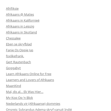
Afrifiksie
Afrikaans @ Maties
Afrikaans in Kalifornieë
Afrikaans in Leipzig
Afrikaans in Skotland
Chessalee
Eben se skryfblad
Fanie Os Oppie Jas
foxlikefrank.
Gert Rautenbach
Goggabyt
Learn Afrikaans Online for Free
Learners and Lovers of Afrikaans
MaanKind
Mal, dis al… Ek Was Hier…
My Kop Op ‘n Blok
Nederlands vir (Afrikaanse) dommies
Onsreis: Sybrandus Adema skryf vanuit Indië