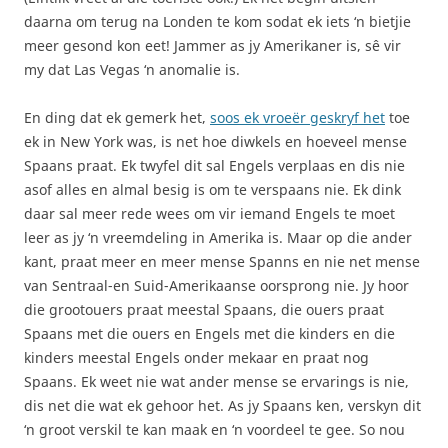
daarna om terug na Londen te kom sodat ek iets ‘n bietjie
meer gesond kon eet! Jammer as jy Amerikaner is, sê vir
my dat Las Vegas ‘n anomalie is.
En ding dat ek gemerk het,
soos ek vroeër geskryf het
toe
ek in New York was, is net hoe diwkels en hoeveel mense
Spaans praat. Ek twyfel dit sal Engels verplaas en dis nie
asof alles en almal besig is om te verspaans nie. Ek dink
daar sal meer rede wees om vir iemand Engels te moet
leer as jy ‘n vreemdeling in Amerika is. Maar op die ander
kant, praat meer en meer mense Spanns en nie net mense
van Sentraal-en Suid-Amerikaanse oorsprong nie. Jy hoor
die grootouers praat meestal Spaans, die ouers praat
Spaans met die ouers en Engels met die kinders en die
kinders meestal Engels onder mekaar en praat nog
Spaans. Ek weet nie wat ander mense se ervarings is nie,
dis net die wat ek gehoor het. As jy Spaans ken, verskyn dit
‘n groot verskil te kan maak en ‘n voordeel te gee. So nou