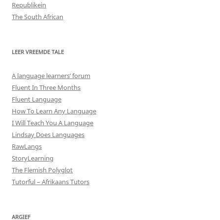
Republikein
The South African
LEER VREEMDE TALE
A language learners’ forum
Fluent In Three Months
Fluent Language
How To Learn Any Language
I Will Teach You A Language
Lindsay Does Languages
RawLangs
StoryLearning
The Flemish Polyglot
Tutorful – Afrikaans Tutors
ARGIEF