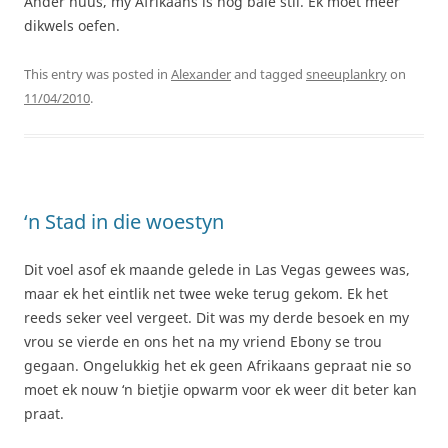
Ander nuus, my Afrikaans is nog baie stil. Ek moet meer
dikwels oefen.
This entry was posted in
Alexander
and tagged
sneeuplankry
on
11/04/2010
.
‘n Stad in die woestyn
Dit voel asof ek maande gelede in Las Vegas gewees was,
maar ek het eintlik net twee weke terug gekom. Ek het
reeds seker veel vergeet. Dit was my derde besoek en my
vrou se vierde en ons het na my vriend Ebony se trou
gegaan. Ongelukkig het ek geen Afrikaans gepraat nie so
moet ek nouw ‘n bietjie opwarm voor ek weer dit beter kan
praat.