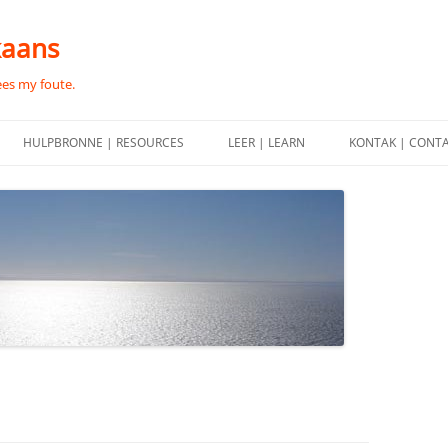
kaans
ees my foute.
HULPBRONNE | RESOURCES
LEER | LEARN
KONTAK | CONT