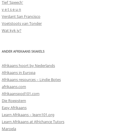
Tief 'Speech'
v e t s e u n
Verdant San Francisco
Voetstoots van Tonder
Wat kyk jy?
ANDER AFRIKAANS SKAKELS
Afrikaans hoort by Nederlands
Afrikaans in Europa
Afrikaans resources – Lindie Botes
afrikaans.com
Afrikaanspod101.com
Die Roepstem
Easy Afrikaans
Learn Afrikaans – learn101.org
Learn Afrikaans at Africhance Tutors
Maroela