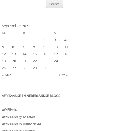
Search
for:
September 2022
M
T
W
T
F
S
S
1
2
3
4
5
6
7
8
9
10
11
12
13
14
15
16
17
18
19
20
21
22
23
24
25
26
27
28
29
30
« Aug
Oct »
AFRIKAANSE EN NEDERLANDSE BLOGS
Afrifiksie
Afrikaans @ Maties
Afrikaans in Kalifornieë