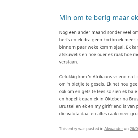
Min om te berig maar ek
Nog een ander maand sonder veel om t
herfs en ek dra geen kortbroek meer n
binne ‘n paar weke kom ‘n sjaal. Ek kan
afskuwelik en hoe ouer ek raak hoe me
verstaan.
Gelukkig kom ‘n Afrikaans vriend na Lo
om ‘n bietjie te gesels. Ek het nou g
ook om enigets te lees so sien ek baie
en hopelik gaan ek in Oktober na Bruss
Brussel en ek en my girlfriend is van 
die valuta daal en alles raak meer gru,
This entry was posted in
Alexander
on
26/0