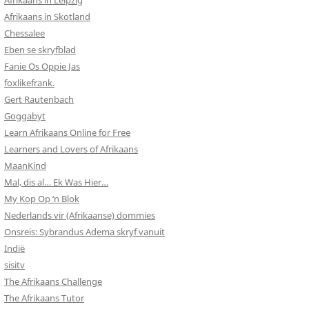
Afrikaans in Leipzig
Afrikaans in Skotland
Chessalee
Eben se skryfblad
Fanie Os Oppie Jas
foxlikefrank.
Gert Rautenbach
Goggabyt
Learn Afrikaans Online for Free
Learners and Lovers of Afrikaans
MaanKind
Mal, dis al… Ek Was Hier…
My Kop Op ‘n Blok
Nederlands vir (Afrikaanse) dommies
Onsreis: Sybrandus Adema skryf vanuit
Indië
sisitv
The Afrikaans Challenge
The Afrikaans Tutor