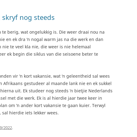
 skryf nog steeds
e berig, wat ongelukkig is. Die weer draai nou na
ie en ek dra ‘n nogal warm jas na die werk en dan
 nie te veel kla nie, die weer is nie helemaal
er ek begin die siklus van die seisoene beter te
nden vir ‘n kort vakansie, wat ‘n geleentheid sal wees
een Afrikaans gestudeer al maande lank nie en ek sukkel
 hierna uit. Ek studeer nog steeds ‘n bietjie Nederlands
el met die werk. Ek is al hierdie jaar twee keer in
plan om ‘n ander kort vakansie te gaan kuier. Terwyl
 sal hierdie iets lekker wees.
9/2022
.