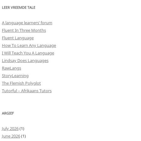
LEER VREEMDE TALE
A language learners’ forum
Fluent In Three Months
Fluent Language
How To Learn Any Language
I Will Teach You A Language
Lindsay Does Languages
RawLangs
StoryLearning
The Flemish Polyglot
Tutorful – Afrikaans Tutors
ARGIEF
July 2026
(1)
June 2026
(1)