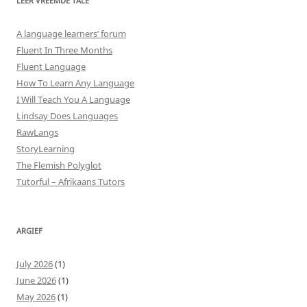
LEER VREEMDE TALE
A language learners’ forum
Fluent In Three Months
Fluent Language
How To Learn Any Language
I Will Teach You A Language
Lindsay Does Languages
RawLangs
StoryLearning
The Flemish Polyglot
Tutorful – Afrikaans Tutors
ARGIEF
July 2026
(1)
June 2026
(1)
May 2026
(1)