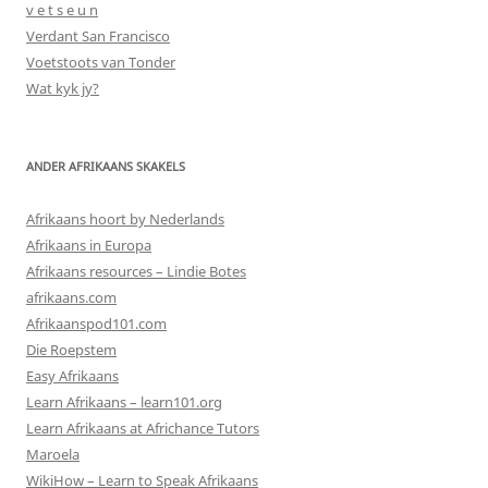
v e t s e u n
Verdant San Francisco
Voetstoots van Tonder
Wat kyk jy?
ANDER AFRIKAANS SKAKELS
Afrikaans hoort by Nederlands
Afrikaans in Europa
Afrikaans resources – Lindie Botes
afrikaans.com
Afrikaanspod101.com
Die Roepstem
Easy Afrikaans
Learn Afrikaans – learn101.org
Learn Afrikaans at Africhance Tutors
Maroela
WikiHow – Learn to Speak Afrikaans