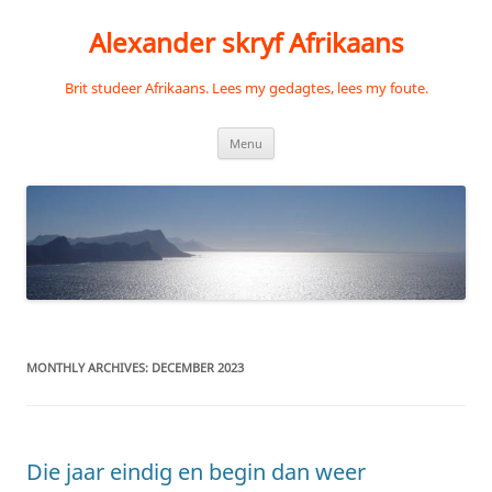
Skip
to
Alexander skryf Afrikaans
content
Brit studeer Afrikaans. Lees my gedagtes, lees my foute.
Menu
MONTHLY ARCHIVES:
DECEMBER 2023
Die jaar eindig en begin dan weer