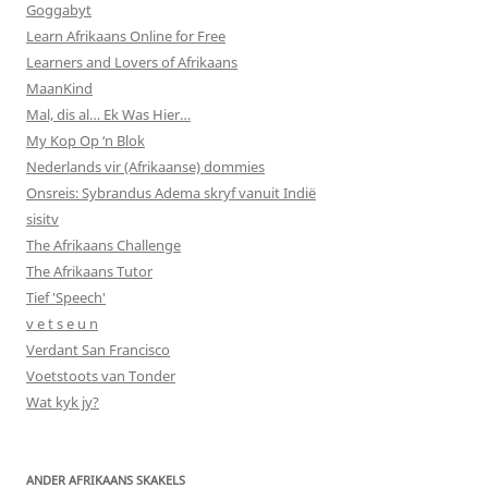
Goggabyt
Learn Afrikaans Online for Free
Learners and Lovers of Afrikaans
MaanKind
Mal, dis al… Ek Was Hier…
My Kop Op ‘n Blok
Nederlands vir (Afrikaanse) dommies
Onsreis: Sybrandus Adema skryf vanuit Indië
sisitv
The Afrikaans Challenge
The Afrikaans Tutor
Tief 'Speech'
v e t s e u n
Verdant San Francisco
Voetstoots van Tonder
Wat kyk jy?
ANDER AFRIKAANS SKAKELS