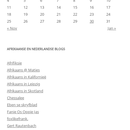
4
5
6
7
8
9
10
11
12
13
14
15
16
17
18
19
20
21
22
23
24
25
26
27
28
29
30
31
« Nov
Jan »
AFRIKAANSE EN NEDERLANDSE BLOGS
Afrifiksie
Afrikaans @ Maties
Afrikaans in Kalifornieë
Afrikaans in Leipzig
Afrikaans in Skotland
Chessalee
Eben se skryfblad
Fanie Os Oppie Jas
foxlikefrank.
Gert Rautenbach