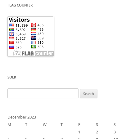
FLAG COUNTER
SOEK
Search
for:
December 2023
M
T
W
T
F
S
S
1
2
3