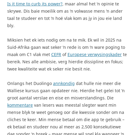
Is it time to curb its power?
, maar almal het ‘n opinie te
skrywe. Dis baie moeilik om as ‘n volwasse mens ‘n ander
taal te studeer en tot ‘n hoë vlak kom as jy in jou eie land
bly.
Miksien het ek iets nodig om na te mik. Ek wil in 2025 na
Suid-Afrika gaan wat seker ‘n rede is om ‘n ware poging to
maak om C1 vlak met
CEFR
of
Europese verwysingskader
te
bereik. Nes alle ambisie, verg hierdie dissipline en fokus;
twee kwaliteite wat ek seker nie besit nie.
Onlangs het Duolingo
annkondig
dat hulle nie meer die
Walliese kursus gaan opdateer nie. Hierdie het gelei tot ‘n
groot aantal verslae en eise en misverstandings. Die
kommentare
van lesers was meestal slegter want min
mense blyk te weet genoeg oor die kwessie sonder om na
cliches te keer. Min mense betaal om die app te gebruik –
ek betaal en studeer nou al meer as 2,500 konsekutiewe
dae sonder ‘n breek – maar mense wil snel kla wanneer ‘n