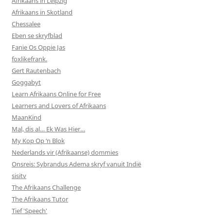
Afrikaans in Leipzig
Afrikaans in Skotland
Chessalee
Eben se skryfblad
Fanie Os Oppie Jas
foxlikefrank.
Gert Rautenbach
Goggabyt
Learn Afrikaans Online for Free
Learners and Lovers of Afrikaans
MaanKind
Mal, dis al… Ek Was Hier…
My Kop Op ‘n Blok
Nederlands vir (Afrikaanse) dommies
Onsreis: Sybrandus Adema skryf vanuit Indië
sisitv
The Afrikaans Challenge
The Afrikaans Tutor
Tief 'Speech'