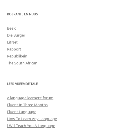
KOERANTE EN NUUS
Beeld
Die Burger
LitNet
Rapport
Republikein
The South African
LEER VREEMDE TALE
A language learners’ forum
Fluent In Three Months
Fluent Language
How To Learn Any Language
I Will Teach You A Language