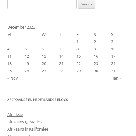
Search
for:
December 2023
M
T
W
T
F
S
S
1
2
3
4
5
6
7
8
9
10
11
12
13
14
15
16
17
18
19
20
21
22
23
24
25
26
27
28
29
30
31
« Nov
Jan »
AFRIKAANSE EN NEDERLANDSE BLOGS
Afrifiksie
Afrikaans @ Maties
Afrikaans in Kalifornieë