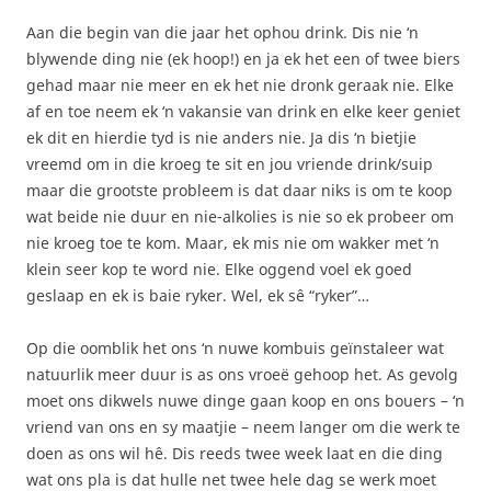
Aan die begin van die jaar het ophou drink. Dis nie ‘n
blywende ding nie (ek hoop!) en ja ek het een of twee biers
gehad maar nie meer en ek het nie dronk geraak nie. Elke
af en toe neem ek ‘n vakansie van drink en elke keer geniet
ek dit en hierdie tyd is nie anders nie. Ja dis ‘n bietjie
vreemd om in die kroeg te sit en jou vriende drink/suip
maar die grootste probleem is dat daar niks is om te koop
wat beide nie duur en nie-alkolies is nie so ek probeer om
nie kroeg toe te kom. Maar, ek mis nie om wakker met ‘n
klein seer kop te word nie. Elke oggend voel ek goed
geslaap en ek is baie ryker. Wel, ek sê “ryker”…
Op die oomblik het ons ‘n nuwe kombuis geïnstaleer wat
natuurlik meer duur is as ons vroeë gehoop het. As gevolg
moet ons dikwels nuwe dinge gaan koop en ons bouers – ‘n
vriend van ons en sy maatjie – neem langer om die werk te
doen as ons wil hê. Dis reeds twee week laat en die ding
wat ons pla is dat hulle net twee hele dag se werk moet