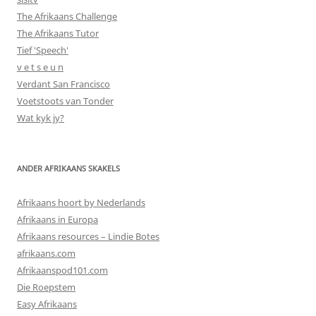
The Afrikaans Challenge
The Afrikaans Tutor
Tief 'Speech'
v e t s e u n
Verdant San Francisco
Voetstoots van Tonder
Wat kyk jy?
ANDER AFRIKAANS SKAKELS
Afrikaans hoort by Nederlands
Afrikaans in Europa
Afrikaans resources – Lindie Botes
afrikaans.com
Afrikaanspod101.com
Die Roepstem
Easy Afrikaans