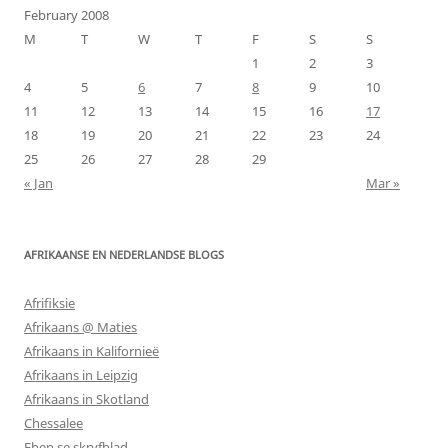
February 2008
M
T
W
T
F
S
S
1
2
3
4
5
6
7
8
9
10
11
12
13
14
15
16
17
18
19
20
21
22
23
24
25
26
27
28
29
« Jan
Mar »
AFRIKAANSE EN NEDERLANDSE BLOGS
Afrifiksie
Afrikaans @ Maties
Afrikaans in Kalifornieë
Afrikaans in Leipzig
Afrikaans in Skotland
Chessalee
Eben se skryfblad