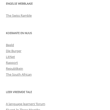
ENGELSE WEBBLAAIE
The Swiss Ramble
KOERANTE EN NUUS
Beeld
Die Burger
LitNet
Rapport
Republikein
The South African
LEER VREEMDE TALE
A language learners’ forum
Fluent In Three Months