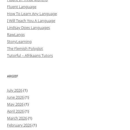
Fluent Language
How To Learn Any Language
I Will Teach You A Language
Lindsay Does Languages
RawLangs
StoryLearning
The Flemish Polyglot
Tutorful – Afrikaans Tutors
ARGIEF
July 2026
(1)
June 2026
(1)
May 2026
(1)
April 2026
(1)
March 2026
(1)
February 2026
(1)