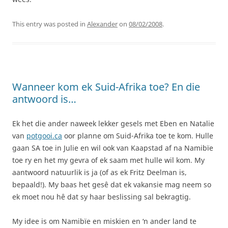
This entry was posted in
Alexander
on
08/02/2008
.
Wanneer kom ek Suid-Afrika toe? En die
antwoord is…
Ek het die ander naweek lekker gesels met Eben en Natalie
van
potgooi.ca
oor planne om Suid-Afrika toe te kom. Hulle
gaan SA toe in Julie en wil ook van Kaapstad af na Namibïe
toe ry en het my gevra of ek saam met hulle wil kom. My
aantwoord natuurlik is ja (of as ek Fritz Deelman is,
bepaald!). My baas het gesê dat ek vakansie mag neem so
ek moet nou hê dat sy haar beslissing sal bekragtig.
My idee is om Namibïe en miskien en ‘n ander land te