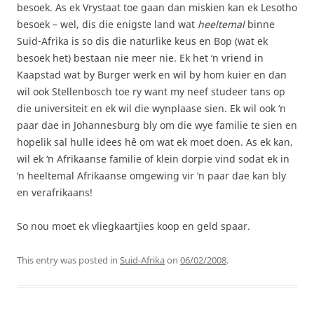
besoek. As ek Vrystaat toe gaan dan miskien kan ek Lesotho
besoek – wel, dis die enigste land wat
heeltemal
binne
Suid-Afrika is so dis die naturlike keus en Bop (wat ek
besoek het) bestaan nie meer nie. Ek het ‘n vriend in
Kaapstad wat by Burger werk en wil by hom kuier en dan
wil ook Stellenbosch toe ry want my neef studeer tans op
die universiteit en ek wil die wynplaase sien. Ek wil ook ‘n
paar dae in Johannesburg bly om die wye familie te sien en
hopelik sal hulle idees hê om wat ek moet doen. As ek kan,
wil ek ‘n Afrikaanse familie of klein dorpie vind sodat ek in
‘n heeltemal Afrikaanse omgewing vir ‘n paar dae kan bly
en verafrikaans!
So nou moet ek vliegkaartjies koop en geld spaar.
This entry was posted in
Suid-Afrika
on
06/02/2008
.