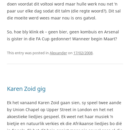
doen voordat dit voltooi word maar hulle werk nou net ‘n
paar uur elke dag sodat dit talm (die regte woord?). Dit sal
die moeite werd wees maar nou is ons gatvol.
So, hoe bly klink ek – geen bier, geen kombuis en Arsenal
is gister in die FA Cup gedonner! Wanneer begin Maart?
This entry was posted in
Alexander
on
17/02/2008
.
Karen Zoid gig
Ek het vanaand Karen Zoid gaan sien, sy speel twee aande
by Union Chapel op Upper Street in London en het net
akoestieke liedjies gespeel. Ek weet net haar musiek ‘n
bietjie en natuurlik verkies ek die Afrikaanse liedjies bo dié