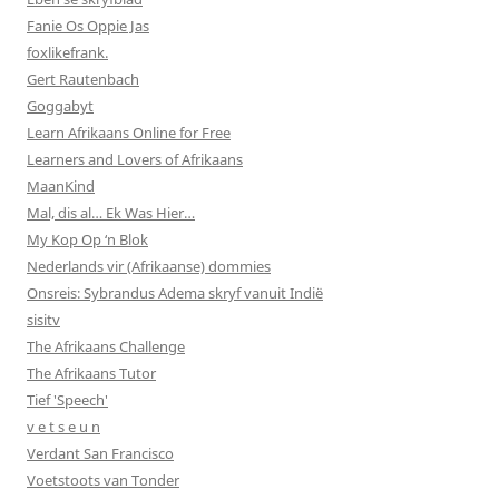
Fanie Os Oppie Jas
foxlikefrank.
Gert Rautenbach
Goggabyt
Learn Afrikaans Online for Free
Learners and Lovers of Afrikaans
MaanKind
Mal, dis al… Ek Was Hier…
My Kop Op ‘n Blok
Nederlands vir (Afrikaanse) dommies
Onsreis: Sybrandus Adema skryf vanuit Indië
sisitv
The Afrikaans Challenge
The Afrikaans Tutor
Tief 'Speech'
v e t s e u n
Verdant San Francisco
Voetstoots van Tonder