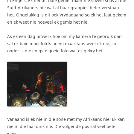
in Engels. Ek het dit baie geniet maar nie soveel soos al die
Suid-Afrikaners nie wat al haar grappies beter verstaan
het. Ongelukkig is dit ook Vrydagaand so ek het laat gekom
en ek weet nie hoeveel ek gemis het nie.
As ek een dag uitwerk hoe om my kamera te gebruik dan
sal ek baie mooi foto’s neem maar tans weet ek nie, so
onder is die enigste goeie foto wat ek gekry het.
Vanaand is ek nie in die sone met my Afrikaans nie! Ek kan
nie in die taal dink nie. Die volgende pos sal veel beter
wees.