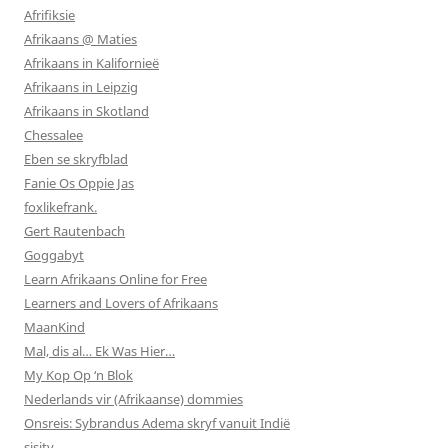
Afrifiksie
Afrikaans @ Maties
Afrikaans in Kalifornieë
Afrikaans in Leipzig
Afrikaans in Skotland
Chessalee
Eben se skryfblad
Fanie Os Oppie Jas
foxlikefrank.
Gert Rautenbach
Goggabyt
Learn Afrikaans Online for Free
Learners and Lovers of Afrikaans
MaanKind
Mal, dis al… Ek Was Hier…
My Kop Op ‘n Blok
Nederlands vir (Afrikaanse) dommies
Onsreis: Sybrandus Adema skryf vanuit Indië
sisitv