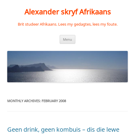
Skip
to
Alexander skryf Afrikaans
content
Brit studeer Afrikaans. Lees my gedagtes, lees my foute.
Menu
MONTHLY ARCHIVES:
FEBRUARY 2008
Geen drink, geen kombuis – dis die lewe