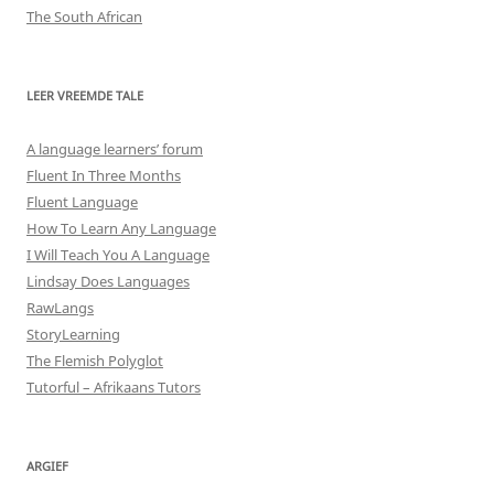
The South African
LEER VREEMDE TALE
A language learners’ forum
Fluent In Three Months
Fluent Language
How To Learn Any Language
I Will Teach You A Language
Lindsay Does Languages
RawLangs
StoryLearning
The Flemish Polyglot
Tutorful – Afrikaans Tutors
ARGIEF