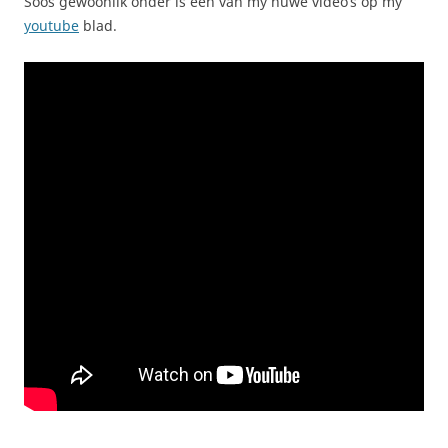
Soos gewoonlik onder is een van my nuwe video’s op my
youtube
blad.