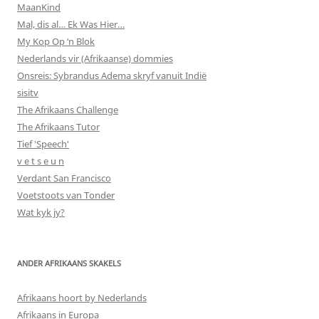
MaanKind
Mal, dis al… Ek Was Hier…
My Kop Op ‘n Blok
Nederlands vir (Afrikaanse) dommies
Onsreis: Sybrandus Adema skryf vanuit Indië
sisitv
The Afrikaans Challenge
The Afrikaans Tutor
Tief 'Speech'
v e t s e u n
Verdant San Francisco
Voetstoots van Tonder
Wat kyk jy?
ANDER AFRIKAANS SKAKELS
Afrikaans hoort by Nederlands
Afrikaans in Europa