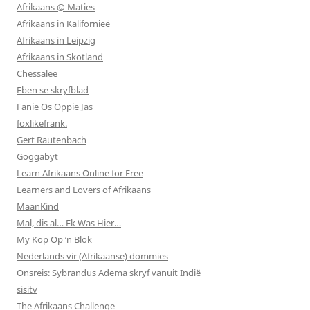
Afrikaans @ Maties
Afrikaans in Kalifornieë
Afrikaans in Leipzig
Afrikaans in Skotland
Chessalee
Eben se skryfblad
Fanie Os Oppie Jas
foxlikefrank.
Gert Rautenbach
Goggabyt
Learn Afrikaans Online for Free
Learners and Lovers of Afrikaans
MaanKind
Mal, dis al… Ek Was Hier…
My Kop Op ‘n Blok
Nederlands vir (Afrikaanse) dommies
Onsreis: Sybrandus Adema skryf vanuit Indië
sisitv
The Afrikaans Challenge