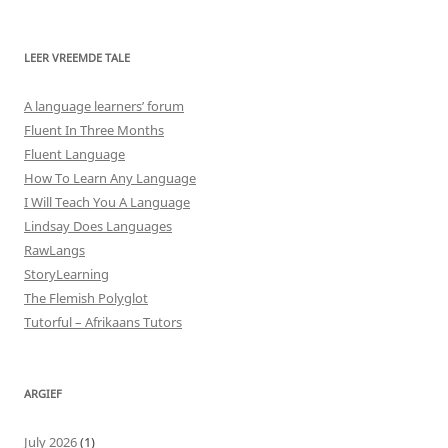
LEER VREEMDE TALE
A language learners’ forum
Fluent In Three Months
Fluent Language
How To Learn Any Language
I Will Teach You A Language
Lindsay Does Languages
RawLangs
StoryLearning
The Flemish Polyglot
Tutorful – Afrikaans Tutors
ARGIEF
July 2026
(1)