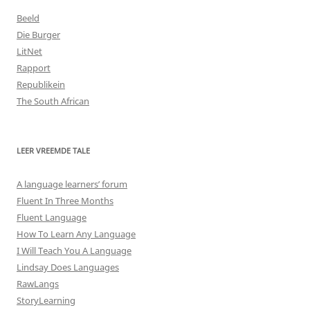
Beeld
Die Burger
LitNet
Rapport
Republikein
The South African
LEER VREEMDE TALE
A language learners’ forum
Fluent In Three Months
Fluent Language
How To Learn Any Language
I Will Teach You A Language
Lindsay Does Languages
RawLangs
StoryLearning