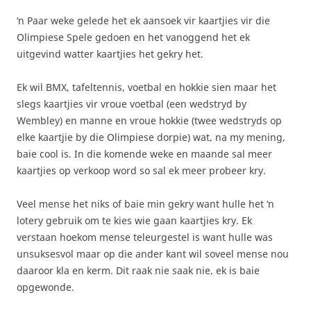
‘n Paar weke gelede het ek aansoek vir kaartjies vir die
Olimpiese Spele gedoen en het vanoggend het ek
uitgevind watter kaartjies het gekry het.
Ek wil BMX, tafeltennis, voetbal en hokkie sien maar het
slegs kaartjies vir vroue voetbal (een wedstryd by
Wembley) en manne en vroue hokkie (twee wedstryds op
elke kaartjie by die Olimpiese dorpie) wat, na my mening,
baie cool is. In die komende weke en maande sal meer
kaartjies op verkoop word so sal ek meer probeer kry.
Veel mense het niks of baie min gekry want hulle het ‘n
lotery gebruik om te kies wie gaan kaartjies kry. Ek
verstaan hoekom mense teleurgestel is want hulle was
unsuksesvol maar op die ander kant wil soveel mense nou
daaroor kla en kerm. Dit raak nie saak nie, ek is baie
opgewonde.