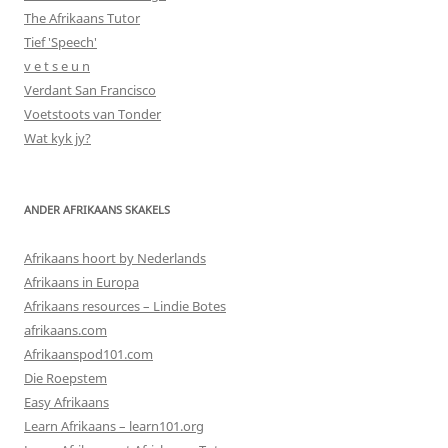
The Afrikaans Tutor
Tief 'Speech'
v e t s e u n
Verdant San Francisco
Voetstoots van Tonder
Wat kyk jy?
ANDER AFRIKAANS SKAKELS
Afrikaans hoort by Nederlands
Afrikaans in Europa
Afrikaans resources – Lindie Botes
afrikaans.com
Afrikaanspod101.com
Die Roepstem
Easy Afrikaans
Learn Afrikaans – learn101.org