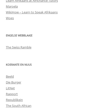
Learn Afrikaans at Africhance Tutors
Maroela
WikiHow – Learn to Speak Afrikaans
Woes
ENGELSE WEBBLAAIE
The Swiss Ramble
KOERANTE EN NUUS
Beeld
Die Burger
LitNet
Rapport
Republikein
The South African