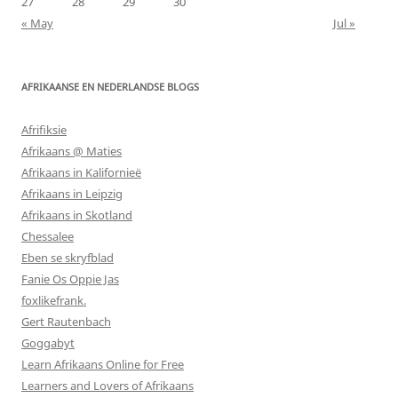
27
28
29
30
« May
Jul »
AFRIKAANSE EN NEDERLANDSE BLOGS
Afrifiksie
Afrikaans @ Maties
Afrikaans in Kalifornieë
Afrikaans in Leipzig
Afrikaans in Skotland
Chessalee
Eben se skryfblad
Fanie Os Oppie Jas
foxlikefrank.
Gert Rautenbach
Goggabyt
Learn Afrikaans Online for Free
Learners and Lovers of Afrikaans