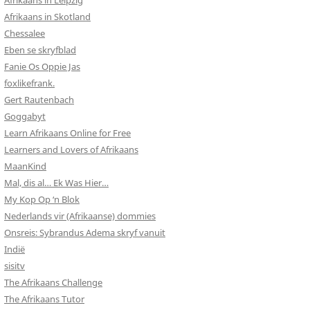
Afrikaans in Leipzig
Afrikaans in Skotland
Chessalee
Eben se skryfblad
Fanie Os Oppie Jas
foxlikefrank.
Gert Rautenbach
Goggabyt
Learn Afrikaans Online for Free
Learners and Lovers of Afrikaans
MaanKind
Mal, dis al… Ek Was Hier…
My Kop Op ‘n Blok
Nederlands vir (Afrikaanse) dommies
Onsreis: Sybrandus Adema skryf vanuit
Indië
sisitv
The Afrikaans Challenge
The Afrikaans Tutor