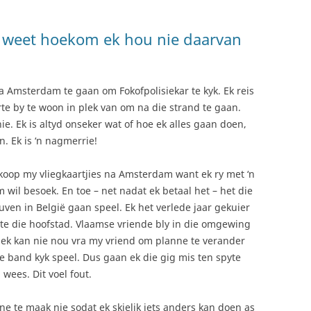
k weet hoekom ek hou nie daarvan
na Amsterdam te gaan om Fokofpolisiekar te kyk. Ek reis
te by te woon in plek van om na die strand te gaan.
e. Ek is altyd onseker wat of hoe ek alles gaan doen,
n. Ek is ‘n nagmerrie!
 koop my vliegkaartjies na Amsterdam want ek ry met ‘n
wil besoek. En toe – net nadat ek betaal het – het die
ven in België gaan speel. Ek het verlede jaar gekuier
ite die hoofstad. Vlaamse vriende bly in die omgewing
ek kan nie nou vra my vriend om planne te verander
e band kyk speel. Dus gaan ek die gig mis ten spyte
 wees. Dit voel fout.
ne te maak nie sodat ek skielik iets anders kan doen as