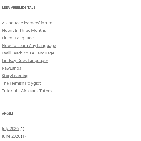
LEER VREEMDE TALE
A language learners’ forum
Fluent In Three Months
Fluent Language
How To Learn Any Language
I Will Teach You A Language
Lindsay Does Languages
RawLangs
StoryLearning
The Flemish Polyglot
Tutorful – Afrikaans Tutors
ARGIEF
July 2026
(1)
June 2026
(1)