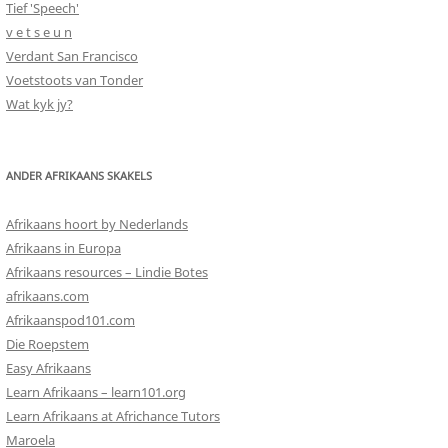
Tief 'Speech'
v e t s e u n
Verdant San Francisco
Voetstoots van Tonder
Wat kyk jy?
ANDER AFRIKAANS SKAKELS
Afrikaans hoort by Nederlands
Afrikaans in Europa
Afrikaans resources – Lindie Botes
afrikaans.com
Afrikaanspod101.com
Die Roepstem
Easy Afrikaans
Learn Afrikaans – learn101.org
Learn Afrikaans at Africhance Tutors
Maroela