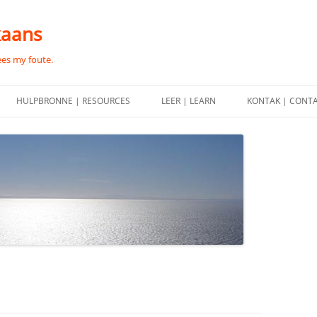
kaans
ees my foute.
HULPBRONNE | RESOURCES
LEER | LEARN
KONTAK | CONT