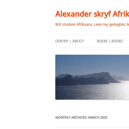
Skip
to
content
Alexander skryf Afri
Brit studeer Afrikaans. Lees my gedagtes, l
OOR MY | ABOUT
BOEKE | BOOKS
MONTHLY ARCHIVES:
MARCH 2023