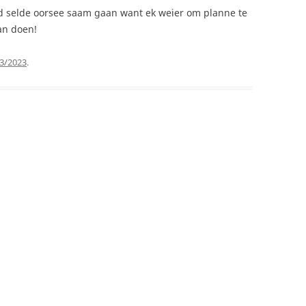
nd selde oorsee saam gaan want ek weier om planne te
an doen!
3/2023
.