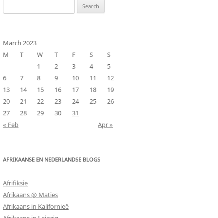
Search
for:
March 2023
M
T
W
T
F
S
S
1
2
3
4
5
6
7
8
9
10
11
12
13
14
15
16
17
18
19
20
21
22
23
24
25
26
27
28
29
30
31
« Feb
Apr »
AFRIKAANSE EN NEDERLANDSE BLOGS
Afrifiksie
Afrikaans @ Maties
Afrikaans in Kalifornieë