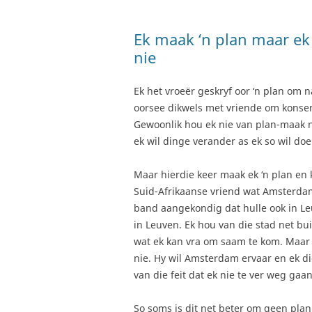
Ek maak ‘n plan maar e
nie
Ek het vroeër geskryf oor ‘n plan om 
oorsee dikwels met vriende om konser
Gewoonlik hou ek nie van plan-maak ni
ek wil dinge verander as ek so wil doe
Maar hierdie keer maak ek ‘n plan en
Suid-Afrikaanse vriend wat Amsterdam 
band aangekondig dat hulle ook in Leu
in Leuven. Ek hou van die stad net bu
wat ek kan vra om saam te kom. Maar 
nie. Hy wil Amsterdam ervaar en ek di
van die feit dat ek nie te ver weg gaan
So soms is dit net beter om geen plan