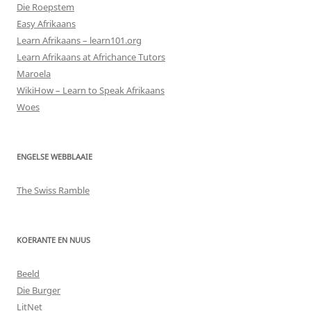
Die Roepstem
Easy Afrikaans
Learn Afrikaans – learn101.org
Learn Afrikaans at Africhance Tutors
Maroela
WikiHow – Learn to Speak Afrikaans
Woes
ENGELSE WEBBLAAIE
The Swiss Ramble
KOERANTE EN NUUS
Beeld
Die Burger
LitNet