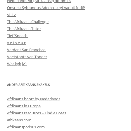
Nederlands vir (Afrikaanse) dommies
Onsreis: Sybrandus Adema skryf vanuit Indië
sisitv
The Afrikaans Challenge
The Afrikaans Tutor
Tief 'Speech'
v e t s e u n
Verdant San Francisco
Voetstoots van Tonder
Wat kyk jy?
ANDER AFRIKAANS SKAKELS
Afrikaans hoort by Nederlands
Afrikaans in Europa
Afrikaans resources – Lindie Botes
afrikaans.com
Afrikaanspod101.com