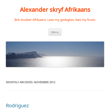
Skip
to
Alexander skryf Afrikaans
content
Brit studeer Afrikaans. Lees my gedagtes, lees my foute.
Menu
MONTHLY ARCHIVES:
NOVEMBER 2012
Rodriguez