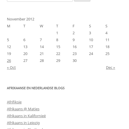
for:
November 2012
M
T
W
T
F
S
S
1
2
3
4
5
6
7
8
9
10
11
12
13
14
15
16
17
18
19
20
21
22
23
24
25
26
27
28
29
30
« Oct
Dec »
AFRIKAANSE EN NEDERLANDSE BLOGS
Afrifiksie
Afrikaans @ Maties
Afrikaans in Kalifornieë
Afrikaans in Leipzig