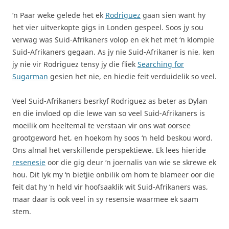
‘n Paar weke gelede het ek
Rodriguez
gaan sien want hy
het vier uitverkopte gigs in Londen gespeel. Soos jy sou
verwag was Suid-Afrikaners volop en ek het met ‘n klompie
Suid-Afrikaners gegaan. As jy nie Suid-Afrikaner is nie, ken
jy nie vir Rodriguez tensy jy die fliek
Searching for
Sugarman
gesien het nie, en hiedie feit verduidelik so veel.
Veel Suid-Afrikaners besrkyf Rodriguez as beter as Dylan
en die invloed op die lewe van so veel Suid-Afrikaners is
moeilik om heeltemal te verstaan vir ons wat oorsee
grootgeword het, en hoekom hy soos ‘n held beskou word.
Ons almal het verskillende perspektiewe. Ek lees hieride
resenesie
oor die gig deur ‘n joernalis van wie se skrewe ek
hou. Dit lyk my ‘n bietjie onbilik om hom te blameer oor die
feit dat hy ‘n held vir hoofsaaklik wit Suid-Afrikaners was,
maar daar is ook veel in sy resensie waarmee ek saam
stem.