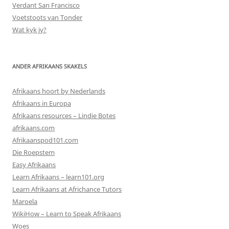
Verdant San Francisco
Voetstoots van Tonder
Wat kyk jy?
ANDER AFRIKAANS SKAKELS
Afrikaans hoort by Nederlands
Afrikaans in Europa
Afrikaans resources – Lindie Botes
afrikaans.com
Afrikaanspod101.com
Die Roepstem
Easy Afrikaans
Learn Afrikaans – learn101.org
Learn Afrikaans at Africhance Tutors
Maroela
WikiHow – Learn to Speak Afrikaans
Woes