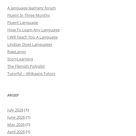
A language learners’ forum
Fluent In Three Months
Fluent Language
How To Learn Any Language
I Will Teach You A Language
Lindsay Does Languages
RawLangs
StoryLearning
The Flemish Polyglot
Tutorful – Afrikaans Tutors
ARGIEF
July 2026
(1)
June 2026
(1)
May 2026
(1)
April 2026
(1)