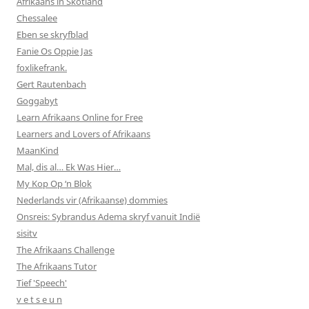
Afrikaans in Skotland
Chessalee
Eben se skryfblad
Fanie Os Oppie Jas
foxlikefrank.
Gert Rautenbach
Goggabyt
Learn Afrikaans Online for Free
Learners and Lovers of Afrikaans
MaanKind
Mal, dis al… Ek Was Hier…
My Kop Op ‘n Blok
Nederlands vir (Afrikaanse) dommies
Onsreis: Sybrandus Adema skryf vanuit Indië
sisitv
The Afrikaans Challenge
The Afrikaans Tutor
Tief 'Speech'
v e t s e u n