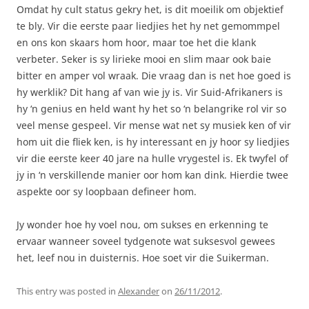
Omdat hy cult status gekry het, is dit moeilik om objektief
te bly. Vir die eerste paar liedjies het hy net gemommpel
en ons kon skaars hom hoor, maar toe het die klank
verbeter. Seker is sy lirieke mooi en slim maar ook baie
bitter en amper vol wraak. Die vraag dan is net hoe goed is
hy werklik? Dit hang af van wie jy is. Vir Suid-Afrikaners is
hy ‘n genius en held want hy het so ‘n belangrike rol vir so
veel mense gespeel. Vir mense wat net sy musiek ken of vir
hom uit die fliek ken, is hy interessant en jy hoor sy liedjies
vir die eerste keer 40 jare na hulle vrygestel is. Ek twyfel of
jy in ‘n verskillende manier oor hom kan dink. Hierdie twee
aspekte oor sy loopbaan defineer hom.
Jy wonder hoe hy voel nou, om sukses en erkenning te
ervaar wanneer soveel tydgenote wat suksesvol gewees
het, leef nou in duisternis. Hoe soet vir die Suikerman.
This entry was posted in
Alexander
on
26/11/2012
.