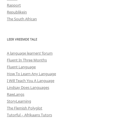
Rapport
Republikein
The South African
LEER VREEMDE TALE
A language learners’ forum
Fluent In Three Months
Fluent Language
How To Learn Any Language
I Will Teach You A Language
Lindsay Does Languages
RawLangs
StoryLearning
The Flemish Polyglot
Tutorful – Afrikaans Tutors