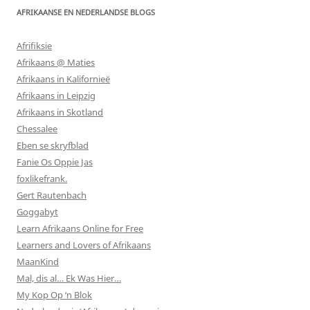
AFRIKAANSE EN NEDERLANDSE BLOGS
Afrifiksie
Afrikaans @ Maties
Afrikaans in Kalifornieë
Afrikaans in Leipzig
Afrikaans in Skotland
Chessalee
Eben se skryfblad
Fanie Os Oppie Jas
foxlikefrank.
Gert Rautenbach
Goggabyt
Learn Afrikaans Online for Free
Learners and Lovers of Afrikaans
MaanKind
Mal, dis al… Ek Was Hier…
My Kop Op ‘n Blok