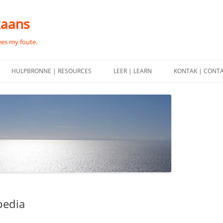
kaans
ees my foute.
HULPBRONNE | RESOURCES
LEER | LEARN
KONTAK | CONT
pedia