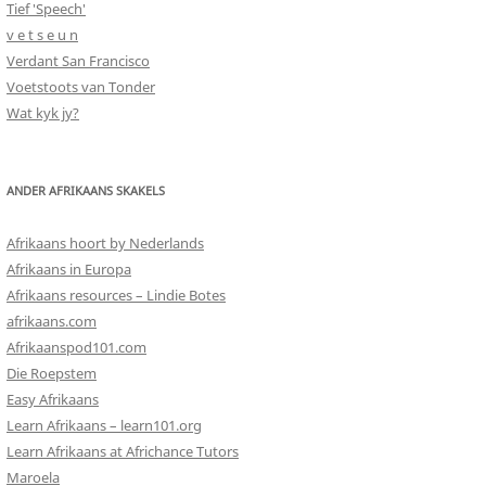
Tief 'Speech'
v e t s e u n
Verdant San Francisco
Voetstoots van Tonder
Wat kyk jy?
ANDER AFRIKAANS SKAKELS
Afrikaans hoort by Nederlands
Afrikaans in Europa
Afrikaans resources – Lindie Botes
afrikaans.com
Afrikaanspod101.com
Die Roepstem
Easy Afrikaans
Learn Afrikaans – learn101.org
Learn Afrikaans at Africhance Tutors
Maroela