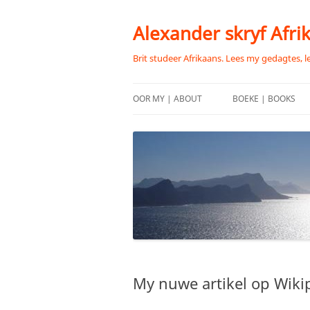
Skip
to
content
Alexander skryf Afri
Brit studeer Afrikaans. Lees my gedagtes, l
OOR MY | ABOUT
BOEKE | BOOKS
My nuwe artikel op Wiki