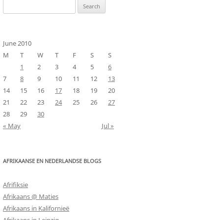
Search
for:
June 2010
M
T
W
T
F
S
S
1
2
3
4
5
6
7
8
9
10
11
12
13
14
15
16
17
18
19
20
21
22
23
24
25
26
27
28
29
30
« May
Jul »
AFRIKAANSE EN NEDERLANDSE BLOGS
Afrifiksie
Afrikaans @ Maties
Afrikaans in Kalifornieë