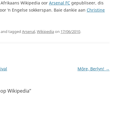
 Afrikaans Wikipedia oor
Arsenal FC
gepubliseer, dis
e oor ‘n Engelse sokkerspan. Baie dankie aan
Christine
and tagged
Arsenal
,
Wikipedia
on
17/06/2010
.
ival
Môre, Berlyn!
→
 op Wikipedia
”