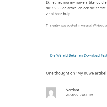
Ek het net nou my nuwe artikel op die
die 15,353de artikel en ook die eerst
vir al haar hulp.
This entry was posted in
Arsenal
,
Wikipedia
Post
←
Die Wêreld Beker en Download Fest
navigation
One thought on “
My nuwe artikel
Verdant
21/06/2010 at 21:39