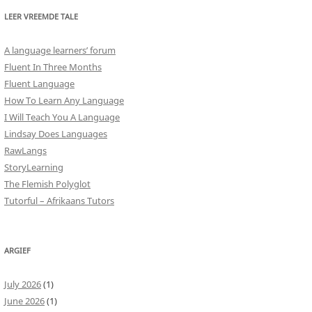
LEER VREEMDE TALE
A language learners’ forum
Fluent In Three Months
Fluent Language
How To Learn Any Language
I Will Teach You A Language
Lindsay Does Languages
RawLangs
StoryLearning
The Flemish Polyglot
Tutorful – Afrikaans Tutors
ARGIEF
July 2026
(1)
June 2026
(1)