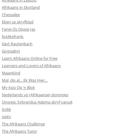
Afrikaans in Leipzig
Afrikaans in Skotland
Chessalee
Eben se skryfblad
Fanie Os Oppie Jas
foxlikefrank.
Gert Rautenbach
Goggabyt
Learn Afrikaans Online for Free
Learners and Lovers of Afrikaans
MaanKind
Mal, dis al… Ek Was Hier…
My Kop Op ‘n Blok
Nederlands vir (Afrikaanse) dommies
Onsreis: Sybrandus Adema skryf vanuit
Indië
sisitv
The Afrikaans Challenge
The Afrikaans Tutor