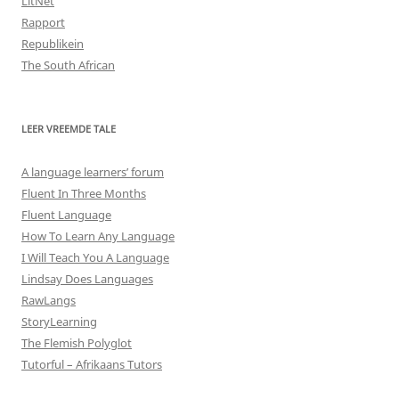
LitNet
Rapport
Republikein
The South African
LEER VREEMDE TALE
A language learners’ forum
Fluent In Three Months
Fluent Language
How To Learn Any Language
I Will Teach You A Language
Lindsay Does Languages
RawLangs
StoryLearning
The Flemish Polyglot
Tutorful – Afrikaans Tutors