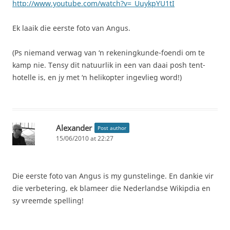
http://www.youtube.com/watch?v=_UuykpYU1tI
Ek laaik die eerste foto van Angus.
(Ps niemand verwag van ‘n rekeningkunde-foendi om te
kamp nie. Tensy dit natuurlik in een van daai posh tent-
hotelle is, en jy met ‘n helikopter ingevlieg word!)
Alexander
Post author
15/06/2010 at 22:27
Die eerste foto van Angus is my gunstelinge. En dankie vir
die verbetering, ek blameer die Nederlandse Wikipdia en
sy vreemde spelling!