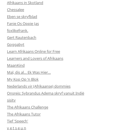
Afrikaans in Skotland
Chessalee
Eben se skryfblad
Fanie Os Oppie Jas
foxlikefrank.
Gert Rautenbach
Goggabyt
Learn Afrikaans Online for Free
Learners and Lovers of Afrikaans
MaanKind
Mal, dis al… Ek Was Hier…
My Kop Op ‘n Blok
Nederlands vir (Afrikaanse) dommies
Onsreis: Sybrandus Adema skryf vanuit Indië
sisitv
The Afrikaans Challenge
The Afrikaans Tutor
Tief 'Speech'
v e t s e u n