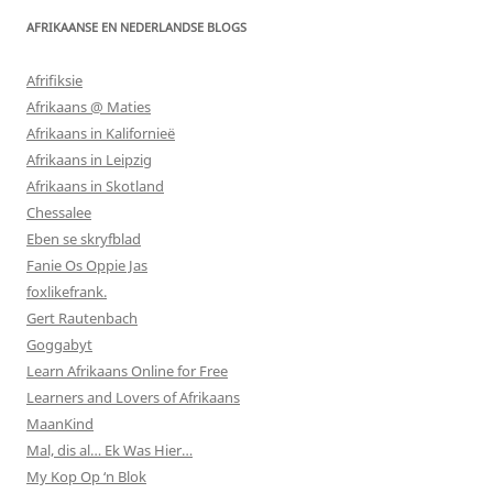
AFRIKAANSE EN NEDERLANDSE BLOGS
Afrifiksie
Afrikaans @ Maties
Afrikaans in Kalifornieë
Afrikaans in Leipzig
Afrikaans in Skotland
Chessalee
Eben se skryfblad
Fanie Os Oppie Jas
foxlikefrank.
Gert Rautenbach
Goggabyt
Learn Afrikaans Online for Free
Learners and Lovers of Afrikaans
MaanKind
Mal, dis al… Ek Was Hier…
My Kop Op ‘n Blok