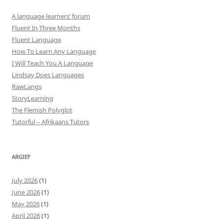
A language learners’ forum
Fluent In Three Months
Fluent Language
How To Learn Any Language
I Will Teach You A Language
Lindsay Does Languages
RawLangs
StoryLearning
The Flemish Polyglot
Tutorful – Afrikaans Tutors
ARGIEF
July 2026
(1)
June 2026
(1)
May 2026
(1)
April 2026
(1)