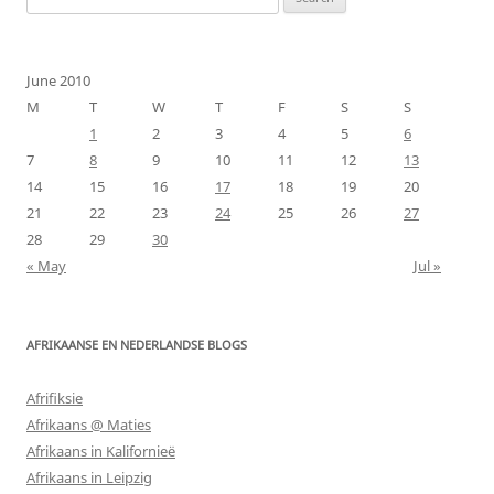
for:
June 2010
M
T
W
T
F
S
S
1
2
3
4
5
6
7
8
9
10
11
12
13
14
15
16
17
18
19
20
21
22
23
24
25
26
27
28
29
30
« May
Jul »
AFRIKAANSE EN NEDERLANDSE BLOGS
Afrifiksie
Afrikaans @ Maties
Afrikaans in Kalifornieë
Afrikaans in Leipzig