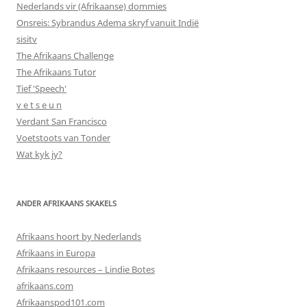
Nederlands vir (Afrikaanse) dommies
Onsreis: Sybrandus Adema skryf vanuit Indië
sisitv
The Afrikaans Challenge
The Afrikaans Tutor
Tief 'Speech'
v e t s e u n
Verdant San Francisco
Voetstoots van Tonder
Wat kyk jy?
ANDER AFRIKAANS SKAKELS
Afrikaans hoort by Nederlands
Afrikaans in Europa
Afrikaans resources – Lindie Botes
afrikaans.com
Afrikaanspod101.com