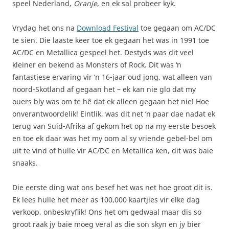
speel Nederland,
Oranje
, en ek sal probeer kyk.
Vrydag het ons na
Download Festival
toe gegaan om AC/DC
te sien. Die laaste keer toe ek gegaan het was in 1991 toe
AC/DC en Metallica gespeel het. Destyds was dit veel
kleiner en bekend as Monsters of Rock. Dit was ‘n
fantastiese ervaring vir ‘n 16-jaar oud jong, wat alleen van
noord-Skotland af gegaan het – ek kan nie glo dat my
ouers bly was om te hê dat ek alleen gegaan het nie! Hoe
onverantwoordelik! Eintlik, was dit net ‘n paar dae nadat ek
terug van Suid-Afrika af gekom het op na my eerste besoek
en toe ek daar was het my oom al sy vriende gebel-bel om
uit te vind of hulle vir AC/DC en Metallica ken, dit was baie
snaaks.
Die eerste ding wat ons besef het was net hoe groot dit is.
Ek lees hulle het meer as 100,000 kaartjies vir elke dag
verkoop, onbeskryflik! Ons het om gedwaal maar dis so
groot raak jy baie moeg veral as die son skyn en jy bier