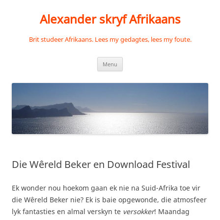
Skip
to
Alexander skryf Afrikaans
content
Brit studeer Afrikaans. Lees my gedagtes, lees my foute.
Menu
Die Wêreld Beker en Download Festival
Ek wonder nou hoekom gaan ek nie na Suid-Afrika toe vir
die Wêreld Beker nie? Ek is baie opgewonde, die atmosfeer
lyk fantasties en almal verskyn te
versokker
! Maandag