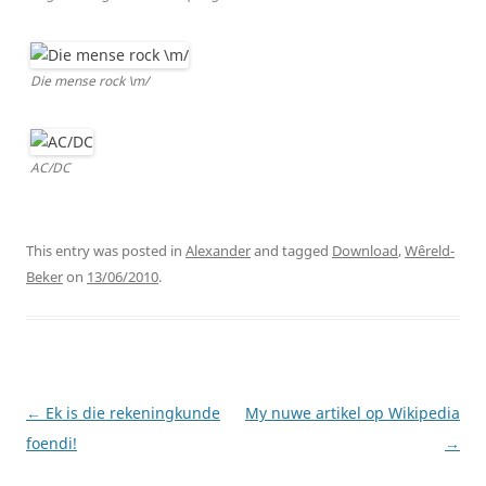
Die mense rock \m/
AC/DC
This entry was posted in
Alexander
and tagged
Download
,
Wêreld-
Beker
on
13/06/2010
.
Post
←
Ek is die rekeningkunde
My nuwe artikel op Wikipedia
navigation
foendi!
→