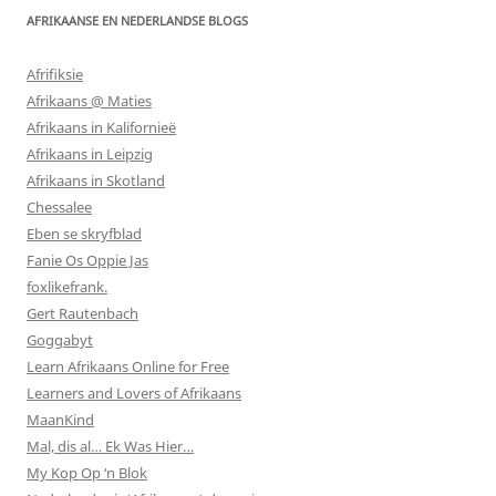
AFRIKAANSE EN NEDERLANDSE BLOGS
Afrifiksie
Afrikaans @ Maties
Afrikaans in Kalifornieë
Afrikaans in Leipzig
Afrikaans in Skotland
Chessalee
Eben se skryfblad
Fanie Os Oppie Jas
foxlikefrank.
Gert Rautenbach
Goggabyt
Learn Afrikaans Online for Free
Learners and Lovers of Afrikaans
MaanKind
Mal, dis al… Ek Was Hier…
My Kop Op ‘n Blok