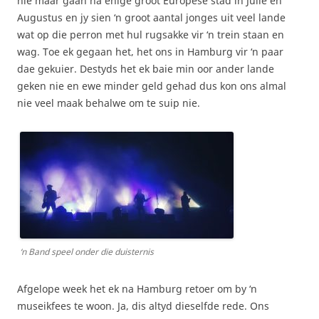
nie maar gaan na enige groot Europese stad in Julie en
Augustus en jy sien ‘n groot aantal jonges uit veel lande
wat op die perron met hul rugsakke vir ‘n trein staan en
wag. Toe ek gegaan het, het ons in Hamburg vir ‘n paar
dae gekuier. Destyds het ek baie min oor ander lande
geken nie en ewe minder geld gehad dus kon ons almal
nie veel maak behalwe om te suip nie.
‘n Band speel onder die duisternis
Afgelope week het ek na Hamburg retoer om by ‘n
museikfees te woon. Ja, dis altyd dieselfde rede. Ons