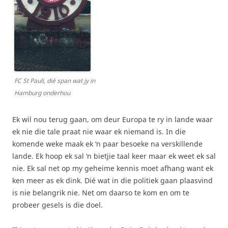
FC St Pauli, dié span wat jy in
Hamburg onderhou
Ek wil nou terug gaan, om deur Europa te ry in lande waar
ek nie die tale praat nie waar ek niemand is. In die
komende weke maak ek ‘n paar besoeke na verskillende
lande. Ek hoop ek sal ‘n bietjie taal keer maar ek weet ek sal
nie. Ek sal net op my geheime kennis moet afhang want ek
ken meer as ek dink. Dié wat in die politiek gaan plaasvind
is nie belangrik nie. Net om daarso te kom en om te
probeer gesels is die doel.