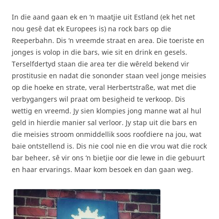
In die aand gaan ek en ‘n maatjie uit Estland (ek het net
nou gesê dat ek Europees is) na rock bars op die
Reeperbahn. Dis ‘n vreemde straat en area. Die toeriste en
jonges is volop in die bars, wie sit en drink en gesels.
Terselfdertyd staan die area ter die wêreld bekend vir
prostitusie en nadat die sononder staan veel jonge meisies
op die hoeke en strate, veral Herbertstraße, wat met die
verbygangers wil praat om besigheid te verkoop. Dis
wettig en vreemd. Jy sien klompies jong manne wat al hul
geld in hierdie manier sal verloor. Jy stap uit die bars en
die meisies stroom onmiddellik soos roofdiere na jou, wat
baie ontstellend is. Dis nie cool nie en die vrou wat die rock
bar beheer, sê vir ons ‘n bietjie oor die lewe in die gebuurt
en haar ervarings. Maar kom besoek en dan gaan weg.