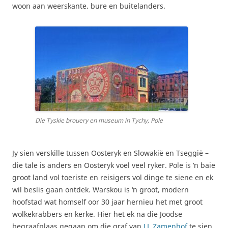
woon aan weerskante, bure en buitelanders.
Die Tyskie brouery en museum in Tychy, Pole
Jy sien verskille tussen Oosteryk en Slowakië en Tseggië –
die tale is anders en Oosteryk voel veel ryker. Pole is ‘n baie
groot land vol toeriste en reisigers vol dinge te siene en ek
wil beslis gaan ontdek. Warskou is ‘n groot, modern
hoofstad wat homself oor 30 jaar hernieu het met groot
wolkekrabbers en kerke. Hier het ek na die Joodse
begraafplaas gegaan om die graf van
LL Zamenhof
te sien,