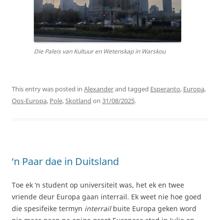
Die Paleis van Kultuur en Wetenskap in Warskou
This entry was posted in
Alexander
and tagged
Esperanto
,
Europa
,
Oos-Europa
,
Pole
,
Skotland
on
31/08/2025
.
‘n Paar dae in Duitsland
Toe ek ‘n student op universiteit was, het ek en twee
vriende deur Europa gaan interrail. Ek weet nie hoe goed
die spesifeike termyn
interrail
buite Europa geken word