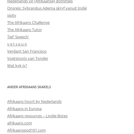
Nederlands vir (Afrikaanse) dommies
Onsreis: Sybrandus Adema skryf vanuit Indië
sisitv
The Afrikaans Challenge
The Afrikaans Tutor
Tief 'Speech'
v e t s e u n
Verdant San Francisco
Voetstoots van Tonder
Wat kyk jy?
ANDER AFRIKAANS SKAKELS
Afrikaans hoort by Nederlands
Afrikaans in Europa
Afrikaans resources – Lindie Botes
afrikaans.com
Afrikaanspod101.com