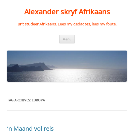
Skip
to
Alexander skryf Afrikaans
content
Brit studeer Afrikaans. Lees my gedagtes, lees my foute.
Menu
TAG ARCHIVES:
EUROPA
‘n Maand vol reis