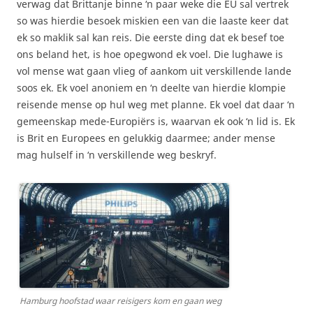
verwag dat Brittanje binne ‘n paar weke die EU sal vertrek
so was hierdie besoek miskien een van die laaste keer dat
ek so maklik sal kan reis. Die eerste ding dat ek besef toe
ons beland het, is hoe opegwond ek voel. Die lughawe is
vol mense wat gaan vlieg of aankom uit verskillende lande
soos ek. Ek voel anoniem en ‘n deelte van hierdie klompie
reisende mense op hul weg met planne. Ek voel dat daar ‘n
gemeenskap mede-Europiërs is, waarvan ek ook ‘n lid is. Ek
is Brit en Europees en gelukkig daarmee; ander mense
mag hulself in ‘n verskillende weg beskryf.
Hamburg hoofstad waar reisigers kom en gaan weg