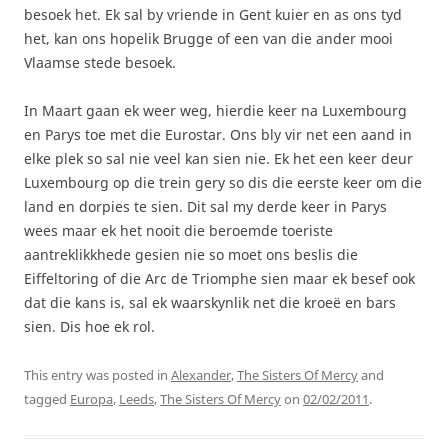
besoek het. Ek sal by vriende in Gent kuier en as ons tyd
het, kan ons hopelik Brugge of een van die ander mooi
Vlaamse stede besoek.
In Maart gaan ek weer weg, hierdie keer na Luxembourg
en Parys toe met die Eurostar. Ons bly vir net een aand in
elke plek so sal nie veel kan sien nie. Ek het een keer deur
Luxembourg op die trein gery so dis die eerste keer om die
land en dorpies te sien. Dit sal my derde keer in Parys
wees maar ek het nooit die beroemde toeriste
aantreklikkhede gesien nie so moet ons beslis die
Eiffeltoring of die Arc de Triomphe sien maar ek besef ook
dat die kans is, sal ek waarskynlik net die kroeë en bars
sien. Dis hoe ek rol.
This entry was posted in
Alexander
,
The Sisters Of Mercy
and
tagged
Europa
,
Leeds
,
The Sisters Of Mercy
on
02/02/2011
.