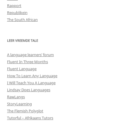
Rapport
Republikein
The South African
LEER VREEMDE TALE
A language learners’ forum
Fluent In Three Months
Fluent Language
How To Learn Any Language
I Will Teach You A Language
Lindsay Does Languages
RawLangs
StoryLearning
The Flemish Polyglot
Tutorful – Afrikaans Tutors