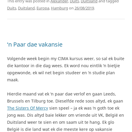
This entry was posted in
Alexander
,
Duits
,
Duitsland
and tagged
Duits
,
Duitsland
,
Europa
,
Hamburg
on
26/08/2019
.
‘n Paar dae vakansie
Volgende week begin my CIMA kursus weer, so sal ek buite
die kantoor in die dag wees. Ek word nou eintlik ‘n bietjie
opgewonde, ek wil net begin studeer en ‘n studie plan
maak.
Hierdie maand vat ek ‘n paar dae verlof en gaan Leeds,
Brussels en Tilburg toe. Dieselfde rede soos altyd, ek gaan
The Sisters Of Mercy
sien speel – ja ek was ‘n goth toe ek
jong was. Dis altyd baie lekker om vriende uit VK, België en
Duitsland weer te sien en om saam uit te hang. Ek glo
België is die land wat ek die meeste kere op vakansie