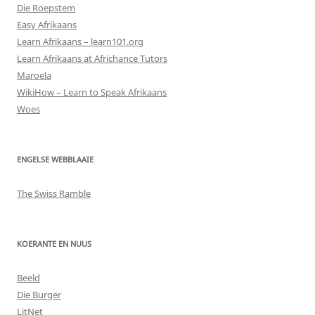
Die Roepstem
Easy Afrikaans
Learn Afrikaans – learn101.org
Learn Afrikaans at Africhance Tutors
Maroela
WikiHow – Learn to Speak Afrikaans
Woes
ENGELSE WEBBLAAIE
The Swiss Ramble
KOERANTE EN NUUS
Beeld
Die Burger
LitNet