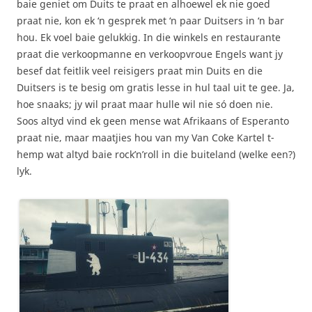
baie geniet om Duits te praat en alhoewel ek nie goed
praat nie, kon ek ‘n gesprek met ‘n paar Duitsers in ‘n bar
hou. Ek voel baie gelukkig. In die winkels en restaurante
praat die verkoopmanne en verkoopvroue Engels want jy
besef dat feitlik veel reisigers praat min Duits en die
Duitsers is te besig om gratis lesse in hul taal uit te gee. Ja,
hoe snaaks; jy wil praat maar hulle wil nie só doen nie.
Soos altyd vind ek geen mense wat Afrikaans of Esperanto
praat nie, maar maatjies hou van my Van Coke Kartel t-
hemp wat altyd baie rock’n’roll in die buiteland (welke een?)
lyk.