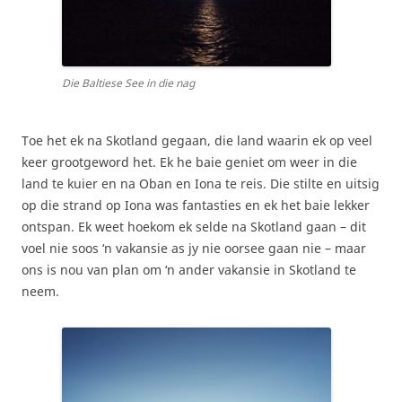
Die Baltiese See in die nag
Toe het ek na Skotland gegaan, die land waarin ek op veel
keer grootgeword het. Ek he baie geniet om weer in die
land te kuier en na Oban en Iona te reis. Die stilte en uitsig
op die strand op Iona was fantasties en ek het baie lekker
ontspan. Ek weet hoekom ek selde na Skotland gaan – dit
voel nie soos ‘n vakansie as jy nie oorsee gaan nie – maar
ons is nou van plan om ‘n ander vakansie in Skotland te
neem.