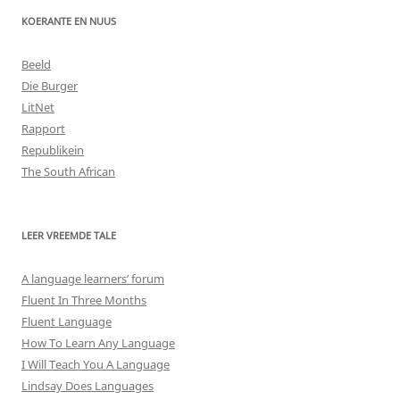
KOERANTE EN NUUS
Beeld
Die Burger
LitNet
Rapport
Republikein
The South African
LEER VREEMDE TALE
A language learners’ forum
Fluent In Three Months
Fluent Language
How To Learn Any Language
I Will Teach You A Language
Lindsay Does Languages