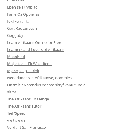
Eben se skryfblad
Fanie Os Oppie Jas
foxlikefrank.
Gert Rautenbach
Goggabyt
Learn Afrikaans Online for Free
Learners and Lovers of Afrikaans
MaanKind
Mal, dis al… Ek Was Hier…
My Kop Op ‘n Blok
Nederlands vir (Afrikaanse) dommies
Onsreis: Sybrandus Adema skryf vanuit Indië
sisitv
The Afrikaans Challenge
The Afrikaans Tutor
Tief 'Speech'
v e t s e u n
Verdant San Francisco