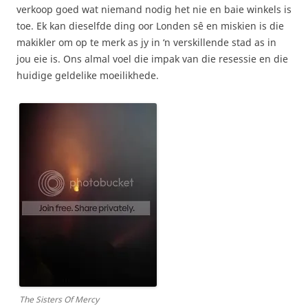
verkoop goed wat niemand nodig het nie en baie winkels is
toe. Ek kan dieselfde ding oor Londen sê en miskien is die
makikler om op te merk as jy in ‘n verskillende stad as in
jou eie is. Ons almal voel die impak van die resessie en die
huidige geldelike moeilikhede.
The Sisters Of Mercy