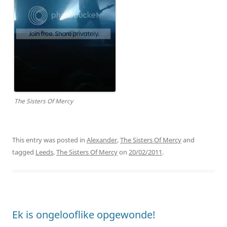
The Sisters Of Mercy
This entry was posted in
Alexander
,
The Sisters Of Mercy
and
tagged
Leeds
,
The Sisters Of Mercy
on
20/02/2011
.
Ek is ongelooflike opgewonde!