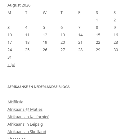
August 2026
M
T
W
T
F
S
S
1
2
3
4
5
6
7
8
9
10
11
12
13
14
15
16
17
18
19
20
21
22
23
24
25
26
27
28
29
30
31
« Jul
AFRIKAANSE EN NEDERLANDSE BLOGS
Afrifiksie
Afrikaans @ Maties
Afrikaans in Kalifornieë
Afrikaans in Leipzig
Afrikaans in Skotland
Chessalee