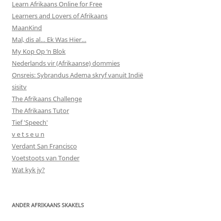
Learn Afrikaans Online for Free
Learners and Lovers of Afrikaans
MaanKind
Mal, dis al… Ek Was Hier…
My Kop Op ‘n Blok
Nederlands vir (Afrikaanse) dommies
Onsreis: Sybrandus Adema skryf vanuit Indië
sisitv
The Afrikaans Challenge
The Afrikaans Tutor
Tief 'Speech'
v e t s e u n
Verdant San Francisco
Voetstoots van Tonder
Wat kyk jy?
ANDER AFRIKAANS SKAKELS