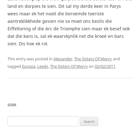
land en dorpies te sien. Dit sal my derde keer in Parys
wees maar ek het nooit die beroemde toeriste
aantreklikkhede gesien nie so moet ons beslis die
Eiffeltoring of die Arc de Triomphe sien maar ek besef ook
dat die kans is, sal ek waarskynlik net die kroeë en bars
sien. Dis hoe ek rol.
This entry was posted in
Alexander
,
The Sisters Of Mercy
and
tagged
Europa
,
Leeds
,
The Sisters Of Mercy
on
02/02/2011
.
SOEK
Search
for: