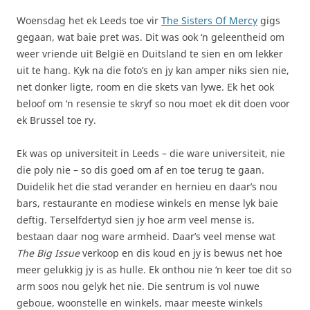
Woensdag het ek Leeds toe vir
The Sisters Of Mercy
gigs
gegaan, wat baie pret was. Dit was ook ‘n geleentheid om
weer vriende uit België en Duitsland te sien en om lekker
uit te hang. Kyk na die foto’s en jy kan amper niks sien nie,
net donker ligte, room en die skets van lywe. Ek het ook
beloof om ‘n resensie te skryf so nou moet ek dit doen voor
ek Brussel toe ry.
Ek was op universiteit in Leeds – die ware universiteit, nie
die poly nie – so dis goed om af en toe terug te gaan.
Duidelik het die stad verander en hernieu en daar’s nou
bars, restaurante en modiese winkels en mense lyk baie
deftig. Terselfdertyd sien jy hoe arm veel mense is,
bestaan daar nog ware armheid. Daar’s veel mense wat
The Big Issue
verkoop en dis koud en jy is bewus net hoe
meer gelukkig jy is as hulle. Ek onthou nie ‘n keer toe dit so
arm soos nou gelyk het nie. Die sentrum is vol nuwe
geboue, woonstelle en winkels, maar meeste winkels