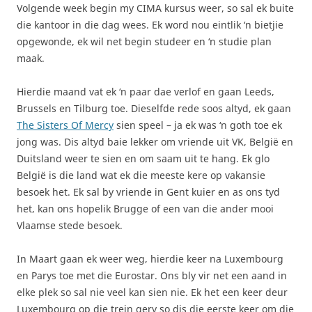
Volgende week begin my CIMA kursus weer, so sal ek buite
die kantoor in die dag wees. Ek word nou eintlik ‘n bietjie
opgewonde, ek wil net begin studeer en ‘n studie plan
maak.
Hierdie maand vat ek ‘n paar dae verlof en gaan Leeds,
Brussels en Tilburg toe. Dieselfde rede soos altyd, ek gaan
The Sisters Of Mercy
sien speel – ja ek was ‘n goth toe ek
jong was. Dis altyd baie lekker om vriende uit VK, België en
Duitsland weer te sien en om saam uit te hang. Ek glo
België is die land wat ek die meeste kere op vakansie
besoek het. Ek sal by vriende in Gent kuier en as ons tyd
het, kan ons hopelik Brugge of een van die ander mooi
Vlaamse stede besoek.
In Maart gaan ek weer weg, hierdie keer na Luxembourg
en Parys toe met die Eurostar. Ons bly vir net een aand in
elke plek so sal nie veel kan sien nie. Ek het een keer deur
Luxembourg op die trein gery so dis die eerste keer om die