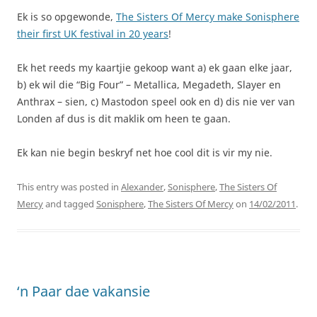
Ek is so opgewonde,
The Sisters Of Mercy make Sonisphere
their first UK festival in 20 years
!
Ek het reeds my kaartjie gekoop want a) ek gaan elke jaar,
b) ek wil die “Big Four” – Metallica, Megadeth, Slayer en
Anthrax – sien, c) Mastodon speel ook en d) dis nie ver van
Londen af dus is dit maklik om heen te gaan.
Ek kan nie begin beskryf net hoe cool dit is vir my nie.
This entry was posted in
Alexander
,
Sonisphere
,
The Sisters Of
Mercy
and tagged
Sonisphere
,
The Sisters Of Mercy
on
14/02/2011
.
‘n Paar dae vakansie