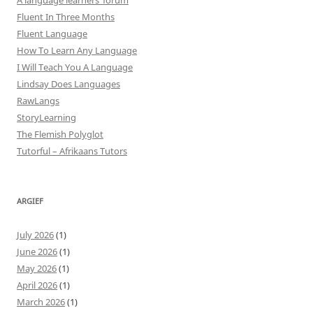
Fluent In Three Months
Fluent Language
How To Learn Any Language
I Will Teach You A Language
Lindsay Does Languages
RawLangs
StoryLearning
The Flemish Polyglot
Tutorful – Afrikaans Tutors
ARGIEF
July 2026
(1)
June 2026
(1)
May 2026
(1)
April 2026
(1)
March 2026
(1)