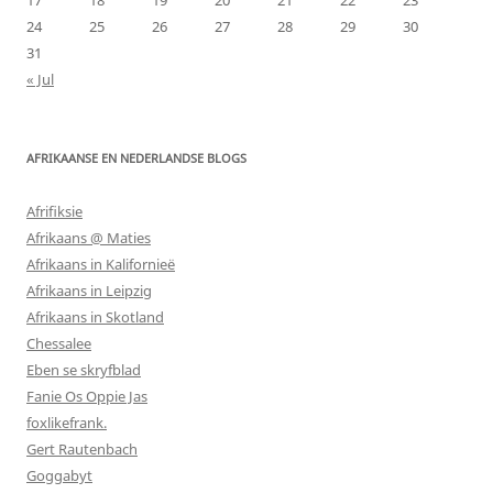
24
25
26
27
28
29
30
31
« Jul
AFRIKAANSE EN NEDERLANDSE BLOGS
Afrifiksie
Afrikaans @ Maties
Afrikaans in Kalifornieë
Afrikaans in Leipzig
Afrikaans in Skotland
Chessalee
Eben se skryfblad
Fanie Os Oppie Jas
foxlikefrank.
Gert Rautenbach
Goggabyt