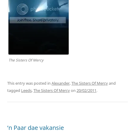
The Sisters Of Mercy
This entry was posted in
Alexander
,
The Sisters Of Mercy
and
tagged
Leeds
,
The Sisters Of Mercy
on
20/02/2011
.
‘n Paar dae vakansie