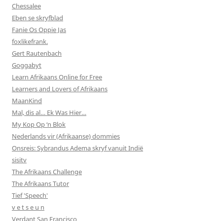
Chessalee
Eben se skryfblad
Fanie Os Oppie Jas
foxlikefrank.
Gert Rautenbach
Goggabyt
Learn Afrikaans Online for Free
Learners and Lovers of Afrikaans
MaanKind
Mal, dis al… Ek Was Hier…
My Kop Op ‘n Blok
Nederlands vir (Afrikaanse) dommies
Onsreis: Sybrandus Adema skryf vanuit Indië
sisitv
The Afrikaans Challenge
The Afrikaans Tutor
Tief 'Speech'
v e t s e u n
Verdant San Francisco