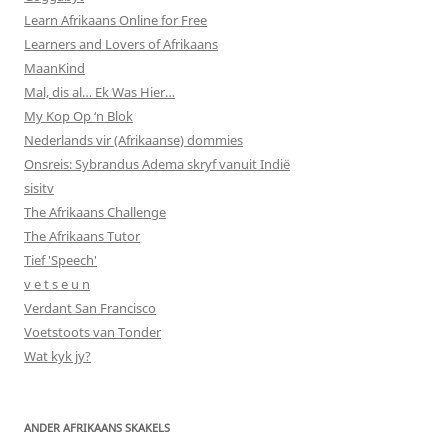
Learn Afrikaans Online for Free
Learners and Lovers of Afrikaans
MaanKind
Mal, dis al… Ek Was Hier…
My Kop Op ‘n Blok
Nederlands vir (Afrikaanse) dommies
Onsreis: Sybrandus Adema skryf vanuit Indië
sisitv
The Afrikaans Challenge
The Afrikaans Tutor
Tief 'Speech'
v e t s e u n
Verdant San Francisco
Voetstoots van Tonder
Wat kyk jy?
ANDER AFRIKAANS SKAKELS