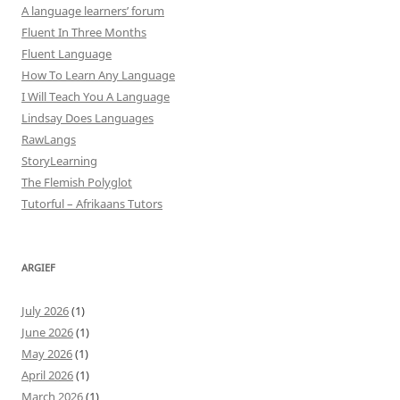
A language learners’ forum
Fluent In Three Months
Fluent Language
How To Learn Any Language
I Will Teach You A Language
Lindsay Does Languages
RawLangs
StoryLearning
The Flemish Polyglot
Tutorful – Afrikaans Tutors
ARGIEF
July 2026
(1)
June 2026
(1)
May 2026
(1)
April 2026
(1)
March 2026
(1)