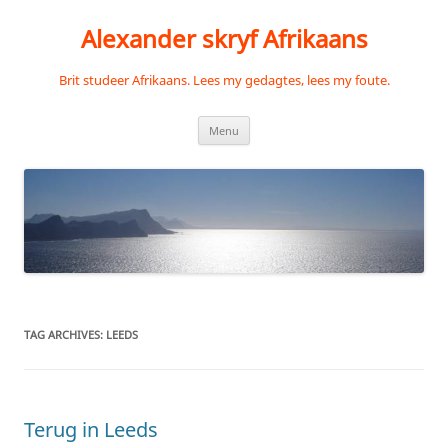
Skip
to
Alexander skryf Afrikaans
content
Brit studeer Afrikaans. Lees my gedagtes, lees my foute.
Menu
TAG ARCHIVES:
LEEDS
Terug in Leeds