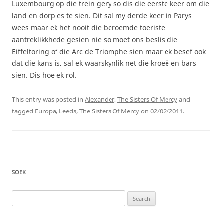
Luxembourg op die trein gery so dis die eerste keer om die
land en dorpies te sien. Dit sal my derde keer in Parys
wees maar ek het nooit die beroemde toeriste
aantreklikkhede gesien nie so moet ons beslis die
Eiffeltoring of die Arc de Triomphe sien maar ek besef ook
dat die kans is, sal ek waarskynlik net die kroeë en bars
sien. Dis hoe ek rol.
This entry was posted in
Alexander
,
The Sisters Of Mercy
and
tagged
Europa
,
Leeds
,
The Sisters Of Mercy
on
02/02/2011
.
SOEK
Search
for: