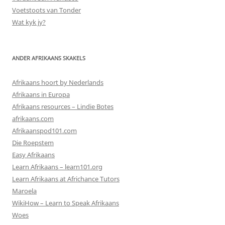
Voetstoots van Tonder
Wat kyk jy?
ANDER AFRIKAANS SKAKELS
Afrikaans hoort by Nederlands
Afrikaans in Europa
Afrikaans resources – Lindie Botes
afrikaans.com
Afrikaanspod101.com
Die Roepstem
Easy Afrikaans
Learn Afrikaans – learn101.org
Learn Afrikaans at Africhance Tutors
Maroela
WikiHow – Learn to Speak Afrikaans
Woes