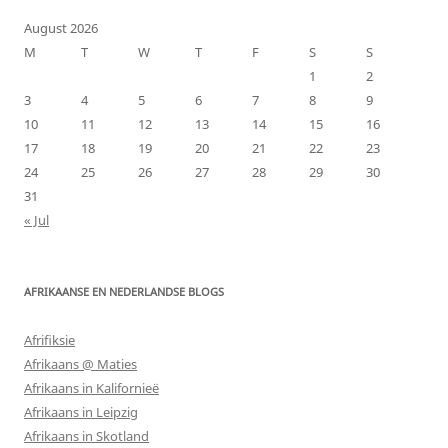
August 2026
M
T
W
T
F
S
S
1
2
3
4
5
6
7
8
9
10
11
12
13
14
15
16
17
18
19
20
21
22
23
24
25
26
27
28
29
30
31
« Jul
AFRIKAANSE EN NEDERLANDSE BLOGS
Afrifiksie
Afrikaans @ Maties
Afrikaans in Kalifornieë
Afrikaans in Leipzig
Afrikaans in Skotland