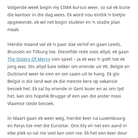
Volgende week begin my CIMA kursus weer, so sal ek buite
die kantoor in die dag wees. Ek word nou eintlik ‘n bietjie
opgewonde, ek wil net begin studeer en ‘n studie plan
maak.
Hierdie maand vat ek ‘n paar dae verlof en gaan Leeds,
Brussels en Tilburg toe. Dieselfde rede soos altyd, ek gaan
The Sisters Of Mercy
sien speel – ja ek was ‘n goth toe ek
jong was. Dis altyd baie lekker om vriende uit VK, België en
Duitsland weer te sien en om saam uit te hang. Ek glo
België is die land wat ek die meeste kere op vakansie
besoek het. Ek sal by vriende in Gent kuier en as ons tyd
het, kan ons hopelik Brugge of een van die ander mooi
Vlaamse stede besoek.
In Maart gaan ek weer weg, hierdie keer na Luxembourg
en Parys toe met die Eurostar. Ons bly vir net een aand in
elke plek so sal nie veel kan sien nie. Ek het een keer deur