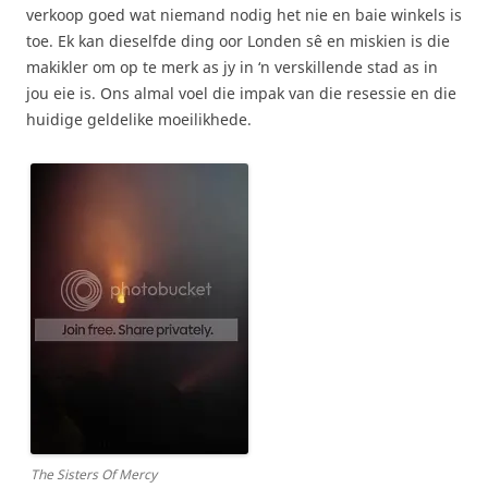
verkoop goed wat niemand nodig het nie en baie winkels is
toe. Ek kan dieselfde ding oor Londen sê en miskien is die
makikler om op te merk as jy in ‘n verskillende stad as in
jou eie is. Ons almal voel die impak van die resessie en die
huidige geldelike moeilikhede.
The Sisters Of Mercy