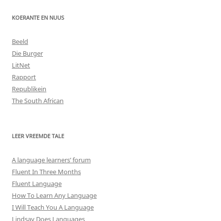
KOERANTE EN NUUS
Beeld
Die Burger
LitNet
Rapport
Republikein
The South African
LEER VREEMDE TALE
A language learners’ forum
Fluent In Three Months
Fluent Language
How To Learn Any Language
I Will Teach You A Language
Lindsay Does Languages