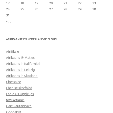
17
18
19
20
21
22
23
24
25
26
27
28
29
30
31
« Jul
AFRIKAANSE EN NEDERLANDSE BLOGS
Afrifiksie
Afrikaans @ Maties
Afrikaans in Kalifornieë
Afrikaans in Leipzig
Afrikaans in Skotland
Chessalee
Eben se skryfblad
Fanie Os Oppie Jas
foxlikefrank.
Gert Rautenbach
Goggabyt