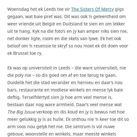
Woensdag het ek Leeds toe vir
The Sisters Of Mercy
gigs
gegaan, wat baie pret was. Dit was ook ‘n geleentheid om
weer vriende uit België en Duitsland te sien en om lekker
uit te hang. Kyk na die foto’s en jy kan amper niks sien nie,
net donker ligte, room en die skets van lywe. Ek het ook
beloof om ‘n resensie te skryf so nou moet ek dit doen voor
ek Brussel toe ry.
Ek was op universiteit in Leeds – die ware universiteit, nie
die poly nie – so dis goed om af en toe terug te gaan.
Duidelik het die stad verander en hernieu en daar’s nou
bars, restaurante en modiese winkels en mense lyk baie
deftig. Terselfdertyd sien jy hoe arm veel mense is,
bestaan daar nog ware armheid. Daar’s veel mense wat
The Big Issue
verkoop en dis koud en jy is bewus net hoe
meer gelukkig jy is as hulle. Ek onthou nie ‘n keer toe dit so
arm soos nou gelyk het nie. Die sentrum is vol nuwe
geboue, woonstelle en winkels, maar meeste winkels