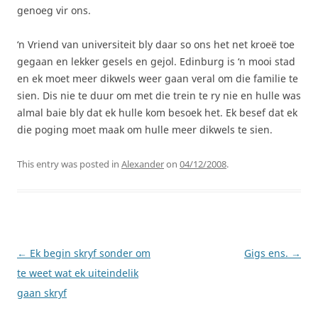
genoeg vir ons.
‘n Vriend van universiteit bly daar so ons het net kroeë toe
gegaan en lekker gesels en gejol. Edinburg is ‘n mooi stad
en ek moet meer dikwels weer gaan veral om die familie te
sien. Dis nie te duur om met die trein te ry nie en hulle was
almal baie bly dat ek hulle kom besoek het. Ek besef dat ek
die poging moet maak om hulle meer dikwels te sien.
This entry was posted in
Alexander
on
04/12/2008
.
Post
←
Ek begin skryf sonder om
Gigs ens.
→
navigation
te weet wat ek uiteindelik
gaan skryf