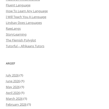
Fluent Language
How To Learn Any Language
I Will Teach You A Language
Lindsay Does Languages
RawLangs
StoryLearning
The Flemish Polyglot
Tutorful – Afrikaans Tutors
ARGIEF
July 2026
(1)
June 2026
(1)
May 2026
(1)
April 2026
(1)
March 2026
(1)
February 2026
(1)