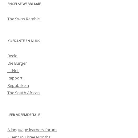
ENGELSE WEBBLAAIE
The Swiss Ramble
KOERANTE EN NUUS
Beeld
Die Burger
LitNet
Rapport
Republikein
The South African
LEER VREEMDE TALE
A language learners’ forum
Fluent In Three Months