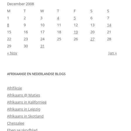
December 2008
M
T
W
T
F
S
S
1
2
3
4
5
6
7
8
9
10
11
12
13
14
15
16
17
18
19
20
21
22
23
24
25
26
27
28
29
30
31
« Nov
Jan »
AFRIKAANSE EN NEDERLANDSE BLOGS
Afrifiksie
Afrikaans @ Maties
Afrikaans in Kalifornieë
Afrikaans in Leipzig
Afrikaans in Skotland
Chessalee
Eben se skryfblad