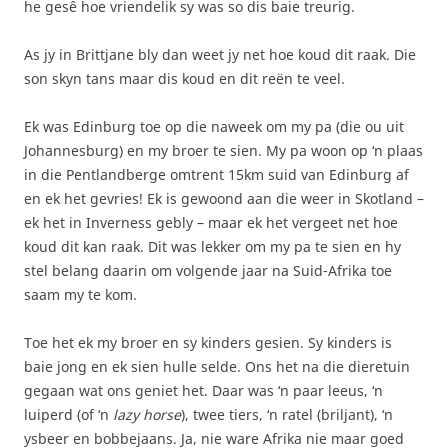
he gesê hoe vriendelik sy was so dis baie treurig.
As jy in Brittjane bly dan weet jy net hoe koud dit raak. Die
son skyn tans maar dis koud en dit reën te veel.
Ek was Edinburg toe op die naweek om my pa (die ou uit
Johannesburg) en my broer te sien. My pa woon op ‘n plaas
in die Pentlandberge omtrent 15km suid van Edinburg af
en ek het gevries! Ek is gewoond aan die weer in Skotland –
ek het in Inverness gebly – maar ek het vergeet net hoe
koud dit kan raak. Dit was lekker om my pa te sien en hy
stel belang daarin om volgende jaar na Suid-Afrika toe
saam my te kom.
Toe het ek my broer en sy kinders gesien. Sy kinders is
baie jong en ek sien hulle selde. Ons het na die dieretuin
gegaan wat ons geniet het. Daar was ‘n paar leeus, ‘n
luiperd (of ‘n
lazy horse
), twee tiers, ‘n ratel (briljant), ‘n
ysbeer en bobbejaans. Ja, nie ware Afrika nie maar goed