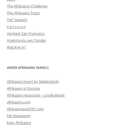
The Afrikaans Challenge
The Afrikaans Tutor
Tief 'Speech'
v e t s e u n
Verdant San Francisco
Voetstoots van Tonder
Wat kyk jy?
ANDER AFRIKAANS SKAKELS
Afrikaans hoort by Nederlands
Afrikaans in Europa
Afrikaans resources – Lindie Botes
afrikaans.com
Afrikaanspod101.com
Die Roepstem
Easy Afrikaans