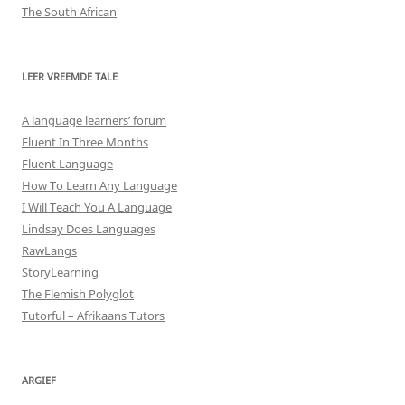
The South African
LEER VREEMDE TALE
A language learners’ forum
Fluent In Three Months
Fluent Language
How To Learn Any Language
I Will Teach You A Language
Lindsay Does Languages
RawLangs
StoryLearning
The Flemish Polyglot
Tutorful – Afrikaans Tutors
ARGIEF