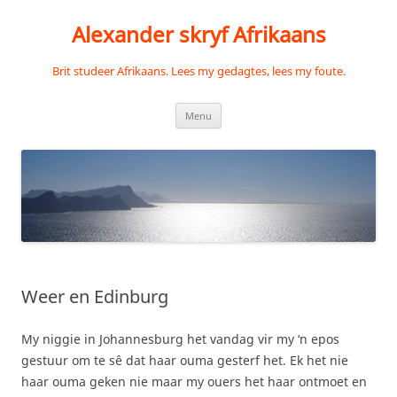
Skip
to
Alexander skryf Afrikaans
content
Brit studeer Afrikaans. Lees my gedagtes, lees my foute.
Menu
Weer en Edinburg
My niggie in Johannesburg het vandag vir my ‘n epos
gestuur om te sê dat haar ouma gesterf het. Ek het nie
haar ouma geken nie maar my ouers het haar ontmoet en