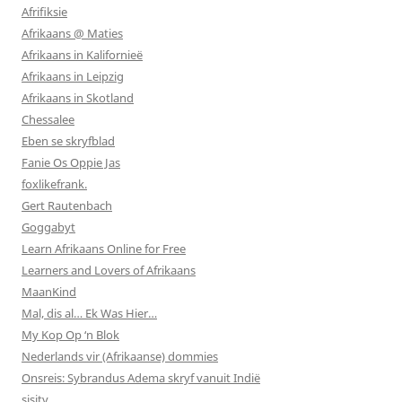
Afrifiksie
Afrikaans @ Maties
Afrikaans in Kalifornieë
Afrikaans in Leipzig
Afrikaans in Skotland
Chessalee
Eben se skryfblad
Fanie Os Oppie Jas
foxlikefrank.
Gert Rautenbach
Goggabyt
Learn Afrikaans Online for Free
Learners and Lovers of Afrikaans
MaanKind
Mal, dis al… Ek Was Hier…
My Kop Op ‘n Blok
Nederlands vir (Afrikaanse) dommies
Onsreis: Sybrandus Adema skryf vanuit Indië
sisitv