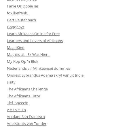
Fanie Os Oppie Jas
foxlikefrank.
Gert Rautenbach
Goggabyt
Learn Afrikaans Online for Free
Learners and Lovers of Afrikaans
MaanKind
Mal, dis al… Ek Was Hier…
My Kop Op ‘n Blok
Nederlands vir (Afrikaanse) dommies
Onsreis: Sybrandus Adema skryf vanuit Indië
sisitv
The Afrikaans Challenge
The Afrikaans Tutor
Tief 'Speech'
v e t s e u n
Verdant San Francisco
Voetstoots van Tonder