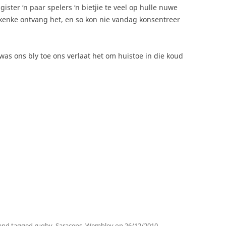
ister ‘n paar spelers ‘n bietjie te veel op hulle nuwe
skenke ontvang het, en so kon nie vandag konsentreer
as ons bly toe ons verlaat het om huistoe in die koud
and tagged
rugby
,
Saracens
,
Wembley
on
26/12/2010
.