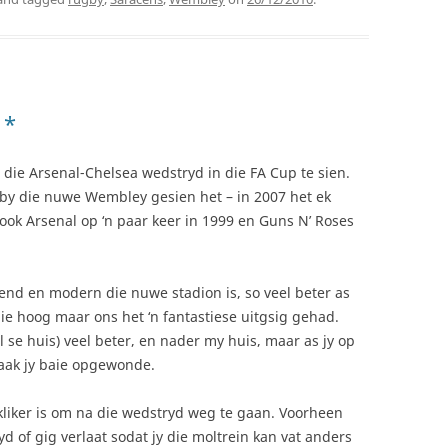
 *
die Arsenal-Chelsea wedstryd in die FA Cup te sien.
l by die nuwe Wembley gesien het – in 2007 het ek
ook Arsenal op ‘n paar keer in 1999 en Guns N’ Roses
end en modern die nuwe stadion is, so veel beter as
e hoog maar ons het ‘n fantastiese uitgsig gehad.
 se huis) veel beter, en nader my huis, maar as jy op
raak jy baie opgewonde.
kliker is om na die wedstryd weg te gaan. Voorheen
d of gig verlaat sodat jy die moltrein kan vat anders