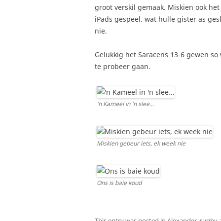
groot verskil gemaak. Miskien ook het g
iPads gespeel, wat hulle gister as ge
nie.
Gelukkig het Saracens 13-6 gewen so w
te probeer gaan.
'n Kameel in 'n slee...
Miskien gebeur iets, ek week nie
Ons is baie koud
This entry was posted in
Alexander
,
rugby