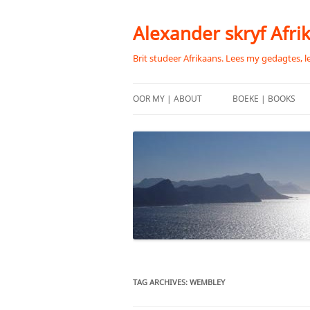
Skip
to
content
Alexander skryf Afri
Brit studeer Afrikaans. Lees my gedagtes, l
OOR MY | ABOUT
BOEKE | BOOKS
TAG ARCHIVES:
WEMBLEY