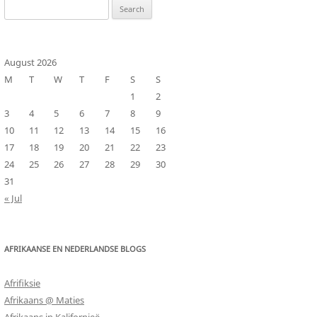
Search
for:
August 2026
M
T
W
T
F
S
S
1
2
3
4
5
6
7
8
9
10
11
12
13
14
15
16
17
18
19
20
21
22
23
24
25
26
27
28
29
30
31
« Jul
AFRIKAANSE EN NEDERLANDSE BLOGS
Afrifiksie
Afrikaans @ Maties