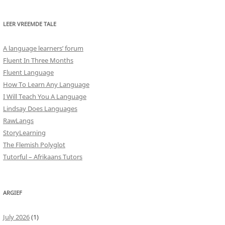
LEER VREEMDE TALE
A language learners’ forum
Fluent In Three Months
Fluent Language
How To Learn Any Language
I Will Teach You A Language
Lindsay Does Languages
RawLangs
StoryLearning
The Flemish Polyglot
Tutorful – Afrikaans Tutors
ARGIEF
July 2026
(1)