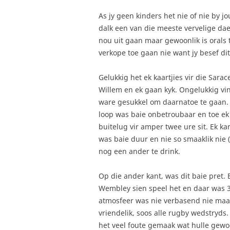
As jy geen kinders het nie of nie by j
dalk een van die meeste vervelige dae 
nou uit gaan maar gewoonlik is orals te 
verkope toe gaan nie want jy besef di
Gelukkig het ek kaartjies vir die Sa
Willem en ek gaan kyk. Ongelukkig vin
ware gesukkel om daarnatoe te gaan. D
loop was baie onbetroubaar en toe ek
buitelug vir amper twee ure sit. Ek ka
was baie duur en nie so smaaklik nie 
nog een ander te drink.
Op die ander kant, was dit baie pret. 
Wembley sien speel het en daar was 
atmosfeer was nie verbasend nie maar
vriendelik, soos alle rugby wedstryds
het veel foute gemaak wat hulle gewoo