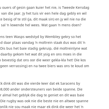
ou ouers of gesin gaan kuier het nie, is Tweede Kersdag
van die jaar. Jy het tuis vir een hele dag gebly en wil
besig of te stil (ja, dit maak sin) en jy wil nie na die
t sal ‘n lewende hel wees. Wat gaan ‘n mens doen?
racens teen Wasps wedstyd by Wembley gekry so het
d daar plaas vandag ‘n moltrein staak dus was dit ‘n
is bus het baie stadig gekruip, dié moltreinlyne wat
 daarby gekom het wat dit ysig en ons moes in die
n bevestig dat ons oor die weer gekla-kla het! Die kos
(geen verrassing) en na twee biers was ons te koud om
Ek dink dit was die vierde keer dat ek Saracens by
38,000 ander ondersteuners van beide spanne. Die
 almal het geblyk die dag te geniet en dit was baie
. Die rugby was ook nie die beste nie en altwee spanne
nlik nie sou maak nie maar ek dink die weer het ‘n