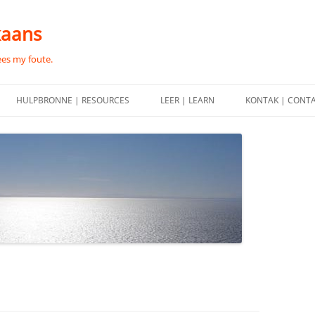
kaans
ees my foute.
HULPBRONNE | RESOURCES
LEER | LEARN
KONTAK | CONT