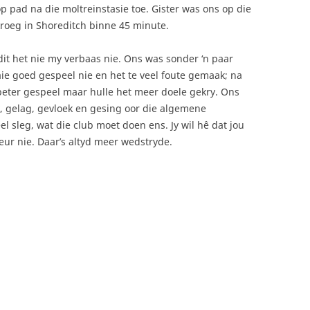
op pad na die moltreinstasie toe. Gister was ons op die
kroeg in Shoreditch binne 45 minute.
it het nie my verbaas nie. Ons was sonder ‘n paar
aie goed gespeel nie en het te veel foute gemaak; na
 beter gespeel maar hulle het meer doele gekry. Ons
k, gelag, gevloek en gesing oor die algemene
l sleg, wat die club moet doen ens. Jy wil hê dat jou
eur nie. Daar’s altyd meer wedstryde.