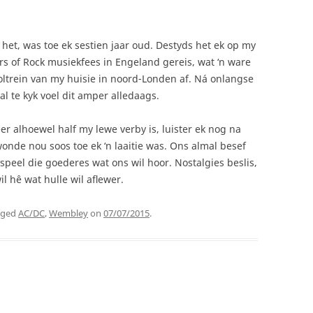
l het, was toe ek sestien jaar oud. Destyds het ek op my
s of Rock musiekfees in Engeland gereis, wat ‘n ware
oltrein van my huisie in noord-Londen af. Ná onlangse
 te kyk voel dit amper alledaags.
eer alhoewel half my lewe verby is, luister ek nog na
onde nou soos toe ek ‘n laaitie was. Ons almal besef
e speel die goederes wat ons wil hoor. Nostalgies beslis,
 hê wat hulle wil aflewer.
gged
AC/DC
,
Wembley
on
07/07/2015
.