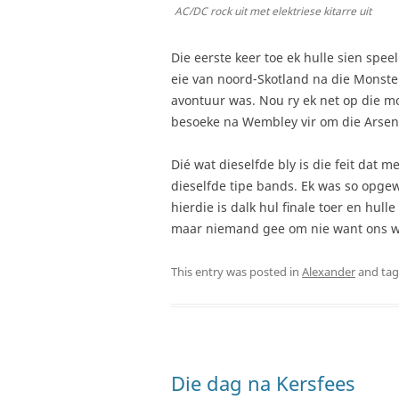
AC/DC rock uit met elektriese kitarre uit
Die eerste keer toe ek hulle sien spee
eie van noord-Skotland na die Monster
avontuur was. Nou ry ek net op die m
besoeke na Wembley vir om die Arsenal
Dié wat dieselfde bly is die feit dat m
dieselfde tipe bands. Ek was so opgew
hierdie is dalk hul finale toer en hull
maar niemand gee om nie want ons wil
This entry was posted in
Alexander
and ta
Die dag na Kersfees