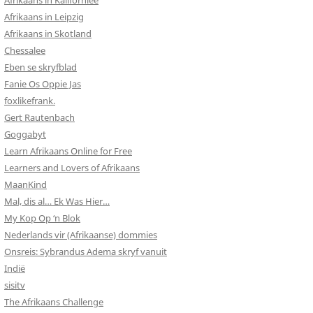
Afrikaans in Kalifornieë
Afrikaans in Leipzig
Afrikaans in Skotland
Chessalee
Eben se skryfblad
Fanie Os Oppie Jas
foxlikefrank.
Gert Rautenbach
Goggabyt
Learn Afrikaans Online for Free
Learners and Lovers of Afrikaans
MaanKind
Mal, dis al… Ek Was Hier…
My Kop Op ‘n Blok
Nederlands vir (Afrikaanse) dommies
Onsreis: Sybrandus Adema skryf vanuit
Indië
sisitv
The Afrikaans Challenge