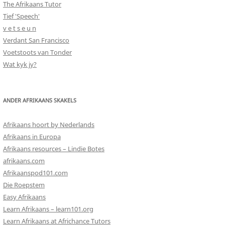
The Afrikaans Tutor
Tief 'Speech'
v e t s e u n
Verdant San Francisco
Voetstoots van Tonder
Wat kyk jy?
ANDER AFRIKAANS SKAKELS
Afrikaans hoort by Nederlands
Afrikaans in Europa
Afrikaans resources – Lindie Botes
afrikaans.com
Afrikaanspod101.com
Die Roepstem
Easy Afrikaans
Learn Afrikaans – learn101.org
Learn Afrikaans at Africhance Tutors