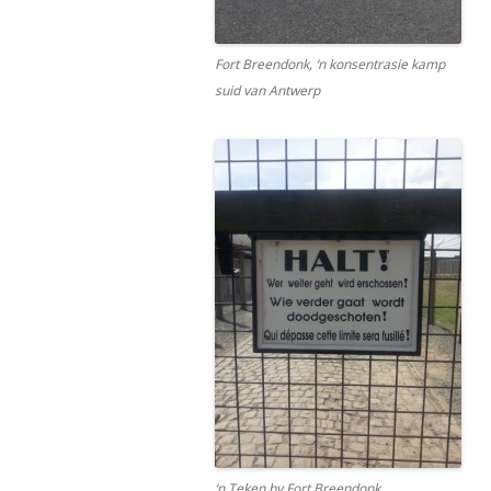
Fort Breendonk, ‘n konsentrasie kamp
suid van Antwerp
‘n Teken by Fort Breendonk