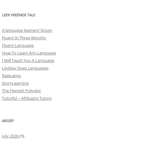
LEER VREEMDE TALE
A language learners’ forum
Fluent In Three Months
Fluent Language
How To Learn Any Language
I Will Teach You A Language
Lindsay Does Languages
RawLangs
StoryLearning
The Flemish Polyglot
Tutorful – Afrikaans Tutors
ARGIEF
July 2026
(1)