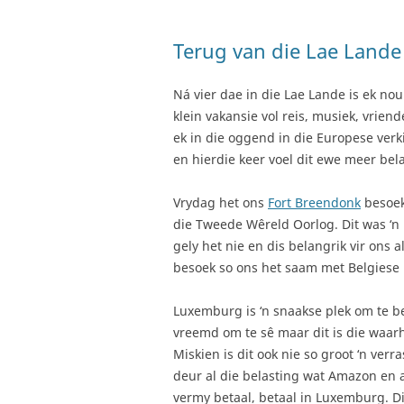
Terug van die Lae Lande
Ná vier dae in die Lae Lande is ek nou
klein vakansie vol reis, musiek, vriende
ek in die oggend in die Europese ver
en hierdie keer voel dit ewe meer be
Vrydag het ons
Fort Breendonk
besoek
die Tweede Wêreld Oorlog. Dit was ‘n
gely het nie en dis belangrik vir ons 
besoek so ons het saam met Belgiese 
Luxemburg is ‘n snaakse plek om te be
vreemd om te sê maar dit is die waar
Miskien is dit ook nie so groot ‘n ver
deur al die belasting wat Amazon en
vermy betaal, betaal in Luxemburg. Di