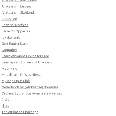
Afrikaans in Kalifornieë
Afrikaans in Leipzig
Afrikaans in Skotland
Chessalee
Eben se skryfblad
Fanie Os Oppie Jas
foxlikefrank.
Gert Rautenbach
Goggabyt
Learn Afrikaans Online for Free
Learners and Lovers of Afrikaans
MaanKind
Mal, dis al… Ek Was Hier…
My Kop Op ‘n Blok
Nederlands vir (Afrikaanse) dommies
Onsreis: Sybrandus Adema skryf vanuit
Indië
sisitv
The Afrikaans Challenge