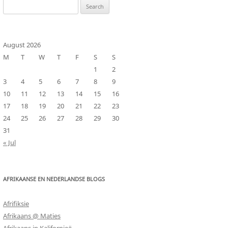
Search
for:
August 2026
M
T
W
T
F
S
S
1
2
3
4
5
6
7
8
9
10
11
12
13
14
15
16
17
18
19
20
21
22
23
24
25
26
27
28
29
30
31
« Jul
AFRIKAANSE EN NEDERLANDSE BLOGS
Afrifiksie
Afrikaans @ Maties