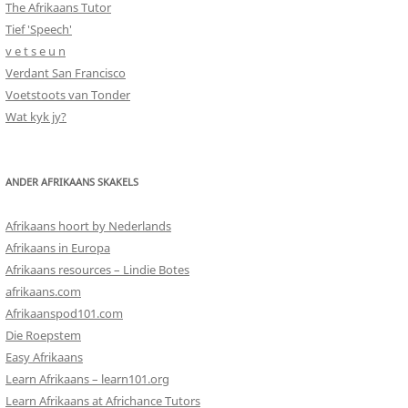
The Afrikaans Tutor
Tief 'Speech'
v e t s e u n
Verdant San Francisco
Voetstoots van Tonder
Wat kyk jy?
ANDER AFRIKAANS SKAKELS
Afrikaans hoort by Nederlands
Afrikaans in Europa
Afrikaans resources – Lindie Botes
afrikaans.com
Afrikaanspod101.com
Die Roepstem
Easy Afrikaans
Learn Afrikaans – learn101.org
Learn Afrikaans at Africhance Tutors