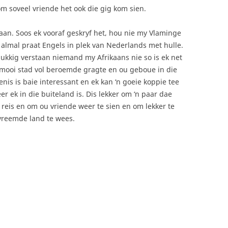
om soveel vriende het ook die gig kom sien.
an. Soos ek vooraf geskryf het, hou nie my Vlaminge
 almal praat Engels in plek van Nederlands met hulle.
lukkig verstaan niemand my Afrikaans nie so is ek net
n mooi stad vol beroemde gragte en ou geboue in die
nis is baie interessant en ek kan ‘n goeie koppie tee
er ek in die buiteland is. Dis lekker om ‘n paar dae
 reis en om ou vriende weer te sien en om lekker te
vreemde land te wees.