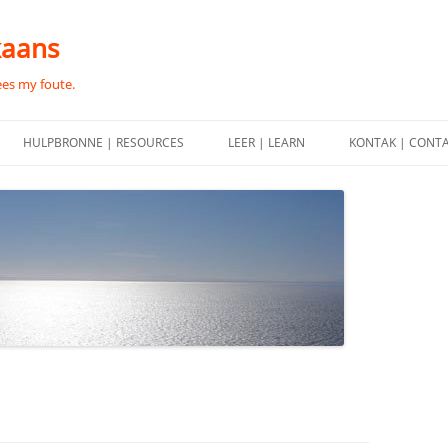
kaans
ees my foute.
HULPBRONNE | RESOURCES
LEER | LEARN
KONTAK | CONT