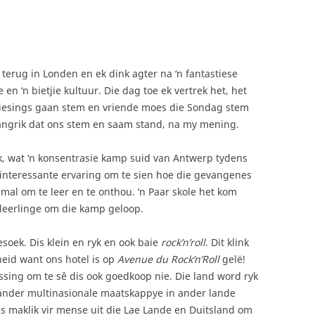
 terug in Londen en ek dink agter na ‘n fantastiese
 en ‘n bietjie kultuur. Die dag toe ek vertrek het, het
kiesings gaan stem en vriende moes die Sondag stem
langrik dat ons stem en saam stand, na my mening.
, wat ‘n konsentrasie kamp suid van Antwerp tydens
 interessante ervaring om te sien hoe die gevangenes
almal om te leer en te onthou. ‘n Paar skole het kom
leerlinge om die kamp geloop.
soek. Dis klein en ryk en ook baie
rock’n’roll
. Dit klink
heid want ons hotel is op
Avenue du Rock’n’Roll
gelë!
rassing om te sê dis ook goedkoop nie. Die land word ryk
 ander multinasionale maatskappye in ander lande
s maklik vir mense uit die Lae Lande en Duitsland om