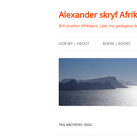
Skip
to
content
Alexander skryf Afri
Brit studeer Afrikaans. Lees my gedagtes, l
OOR MY | ABOUT
BOEKE | BOOKS
TAG ARCHIVES:
GIGS