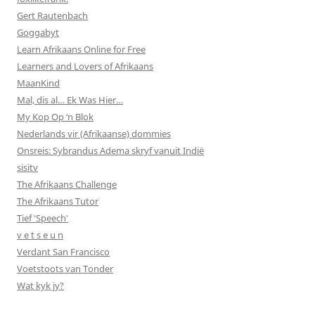
Gert Rautenbach
Goggabyt
Learn Afrikaans Online for Free
Learners and Lovers of Afrikaans
MaanKind
Mal, dis al… Ek Was Hier…
My Kop Op ‘n Blok
Nederlands vir (Afrikaanse) dommies
Onsreis: Sybrandus Adema skryf vanuit Indië
sisitv
The Afrikaans Challenge
The Afrikaans Tutor
Tief 'Speech'
v e t s e u n
Verdant San Francisco
Voetstoots van Tonder
Wat kyk jy?