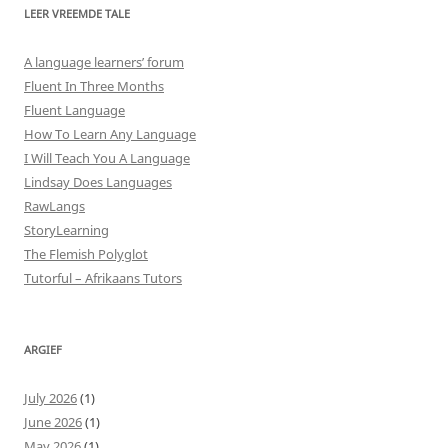
LEER VREEMDE TALE
A language learners’ forum
Fluent In Three Months
Fluent Language
How To Learn Any Language
I Will Teach You A Language
Lindsay Does Languages
RawLangs
StoryLearning
The Flemish Polyglot
Tutorful – Afrikaans Tutors
ARGIEF
July 2026
(1)
June 2026
(1)
May 2026
(1)