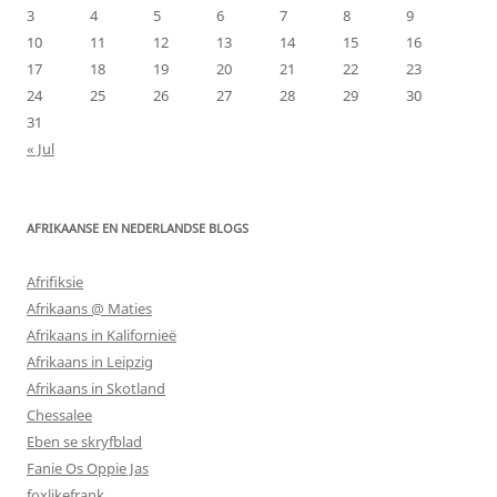
3
4
5
6
7
8
9
10
11
12
13
14
15
16
17
18
19
20
21
22
23
24
25
26
27
28
29
30
31
« Jul
AFRIKAANSE EN NEDERLANDSE BLOGS
Afrifiksie
Afrikaans @ Maties
Afrikaans in Kalifornieë
Afrikaans in Leipzig
Afrikaans in Skotland
Chessalee
Eben se skryfblad
Fanie Os Oppie Jas
foxlikefrank.