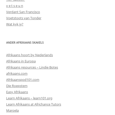
v e t s e u n
Verdant San Francisco
Voetstoots van Tonder
Wat kyk jy?
ANDER AFRIKAANS SKAKELS
Afrikaans hoort by Nederlands
Afrikaans in Europa
Afrikaans resources – Lindie Botes
afrikaans.com
Afrikaanspod101.com
Die Roepstem
Easy Afrikaans
Learn Afrikaans – learn101.org
Learn Afrikaans at Africhance Tutors
Maroela