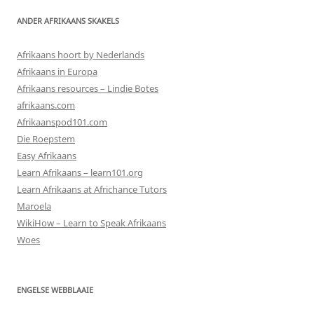
ANDER AFRIKAANS SKAKELS
Afrikaans hoort by Nederlands
Afrikaans in Europa
Afrikaans resources – Lindie Botes
afrikaans.com
Afrikaanspod101.com
Die Roepstem
Easy Afrikaans
Learn Afrikaans – learn101.org
Learn Afrikaans at Africhance Tutors
Maroela
WikiHow – Learn to Speak Afrikaans
Woes
ENGELSE WEBBLAAIE