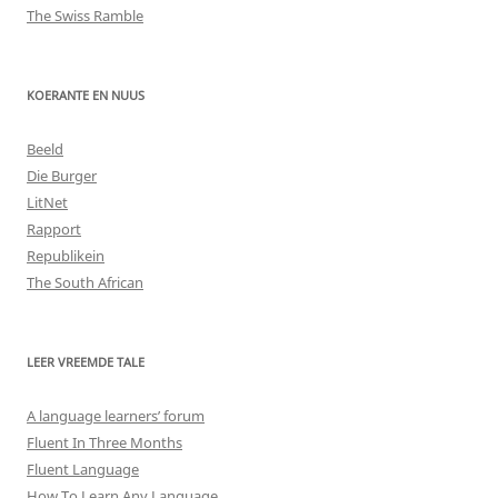
The Swiss Ramble
KOERANTE EN NUUS
Beeld
Die Burger
LitNet
Rapport
Republikein
The South African
LEER VREEMDE TALE
A language learners’ forum
Fluent In Three Months
Fluent Language
How To Learn Any Language