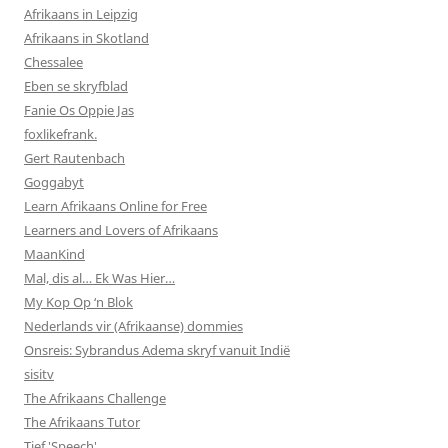
Afrikaans in Leipzig
Afrikaans in Skotland
Chessalee
Eben se skryfblad
Fanie Os Oppie Jas
foxlikefrank.
Gert Rautenbach
Goggabyt
Learn Afrikaans Online for Free
Learners and Lovers of Afrikaans
MaanKind
Mal, dis al… Ek Was Hier…
My Kop Op ‘n Blok
Nederlands vir (Afrikaanse) dommies
Onsreis: Sybrandus Adema skryf vanuit Indië
sisitv
The Afrikaans Challenge
The Afrikaans Tutor
Tief 'Speech'