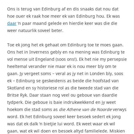
Ons is terug van Edinburg af en dis snaaks dat nou dat
hoe ouer ek raak hoe meer ek van Edinburg hou. Ek was
daar
‘n paar maand gelede en hierdie keer was die die
weer natuurlik soveel beter.
Toe ek jong het ek gehaat om Edinburg toe te moes gaan.
Ons het in Inverness gebly en na mening was Edinburg te
vol mense uit Engeland (soos ons!). Ek het nie my persepsie
heeltemal verander nie maar ek is nou meer bly om te
gaan. Jy vergeet soms – veral as jy net in Londen bly, soos
ek – Edinburg se geskeidenis as beide die hoofstad van
Skotland en sy historiese rol as die tweede stad van die
Britse Ryk. Daar staan nog veel ou geboue van daardie
tydperk. Die geboue is baie indrukwekkend en jy weet
hoekom die stad soms as
die Athene van de Noorde
verwys
word. Ek het Edinburg soveel keer besoek sedert ek jong
was dat ek dalk ‘n bietjie lui word. Ek weet waar ek wil
gaan, wat ek wil doen en besoek altyd familielede. Miskien