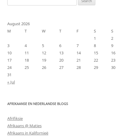
for:
August 2026
M
T
W
T
F
S
S
1
2
3
4
5
6
7
8
9
10
11
12
13
14
15
16
17
18
19
20
21
22
23
24
25
26
27
28
29
30
31
« Jul
AFRIKAANSE EN NEDERLANDSE BLOGS
Afrifiksie
Afrikaans @ Maties
Afrikaans in Kalifornieë