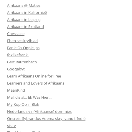
Afrikaans @ Maties
Afrikaans in Kalifornieë
Afrikaans in Leipzig
Afrikaans in Skotland
Chessalee
Eben se skryfblad
Fanie Os Oppie Jas
foxlikefrank.
Gert Rautenbach
Goggabyt
Learn Afrikaans Online for Free
Learners and Lovers of Afrikaans
MaanKind
Mal, dis al… Ek Was Hier…
My Kop Op ‘n Blok
Nederlands vir (Afrikaanse) dommies
Onsreis: Sybrandus Adema skryf vanuit Indië
sisitv