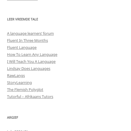
LEER VREEMDE TALE
A language learners’ forum
Fluent In Three Months
Fluent Language
How To Learn Any Language
I Will Teach You A Language
Lindsay Does Languages
RawLangs
StoryLearning
The Flemish Polyglot
Tutorful – Afrikaans Tutors
ARGIEF