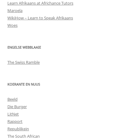
Learn Afrikaans at Africhance Tutors
Maroela
WikiHow – Learn to Speak Afrikaans
Woes
ENGELSE WEBBLAAIE
The Swiss Ramble
KOERANTE EN NUUS
Beeld
Die Burger
LitNet
Rapport
Republikein
The South African