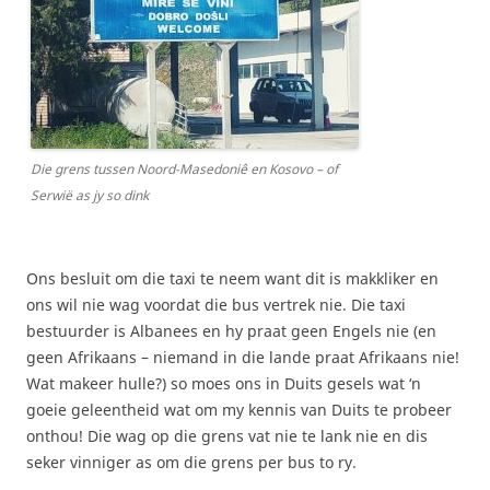
Die grens tussen Noord-Masedoniê en Kosovo – of
Serwië as jy so dink
Ons besluit om die taxi te neem want dit is makkliker en
ons wil nie wag voordat die bus vertrek nie. Die taxi
bestuurder is Albanees en hy praat geen Engels nie (en
geen Afrikaans – niemand in die lande praat Afrikaans nie!
Wat makeer hulle?) so moes ons in Duits gesels wat ‘n
goeie geleentheid wat om my kennis van Duits te probeer
onthou! Die wag op die grens vat nie te lank nie en dis
seker vinniger as om die grens per bus to ry.