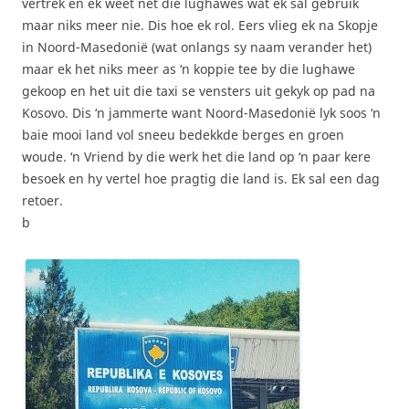
vertrek en ek weet net die lughawes wat ek sal gebruik
maar niks meer nie. Dis hoe ek rol. Eers vlieg ek na Skopje
in Noord-Masedonië (wat onlangs sy naam verander het)
maar ek het niks meer as ‘n koppie tee by die lughawe
gekoop en het uit die taxi se vensters uit gekyk op pad na
Kosovo. Dis ‘n jammerte want Noord-Masedonië lyk soos ‘n
baie mooi land vol sneeu bedekkde berges en groen
woude. ‘n Vriend by die werk het die land op ‘n paar kere
besoek en hy vertel hoe pragtig die land is. Ek sal een dag
retoer.
b