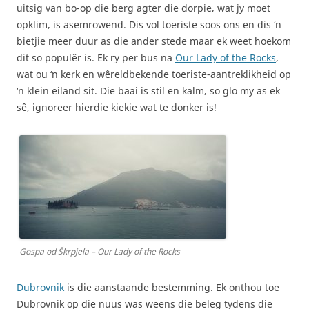
uitsig van bo-op die berg agter die dorpie, wat jy moet
opklim, is asemrowend. Dis vol toeriste soos ons en dis ‘n
bietjie meer duur as die ander stede maar ek weet hoekom
dit so populêr is. Ek ry per bus na
Our Lady of the Rocks
,
wat ou ‘n kerk en wêreldbekende toeriste-aantreklikheid op
‘n klein eiland sit. Die baai is stil en kalm, so glo my as ek
sê, ignoreer hierdie kiekie wat te donker is!
Gospa od Škrpjela – Our Lady of the Rocks
Dubrovnik
is die aanstaande bestemming. Ek onthou toe
Dubrovnik op die nuus was weens die beleg tydens die