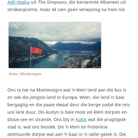
Adil Hoxha
uit
The Simpsons
, die beroemste Albanees uit
strokiesprente, maar ek sien geen verwysing na hom nie.
Kotor, Montenegro
Ons ry toe na Montenegro wat ‘n klein land aan die kus is
en ook die jongste land in Europa. Weer, die land is baie
bergagtig en die paaie dwaal deur die berge sodat die reis
ure lank duur. Dis kuslyn is baie mooi vol klein dorpies en
bloue see en strande. Ons bly in
Kotor
wat die pragtigste
stad is, wat ons besoek. Dis ‘n klein en historiese
ommuurde dorpie wat aan ‘n baai in ‘n vallei geleë is. Die