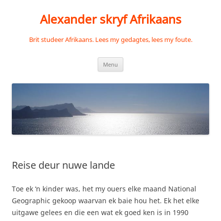
Skip
to
Alexander skryf Afrikaans
content
Brit studeer Afrikaans. Lees my gedagtes, lees my foute.
Menu
Reise deur nuwe lande
Toe ek ‘n kinder was, het my ouers elke maand National
Geographic gekoop waarvan ek baie hou het. Ek het elke
uitgawe gelees en die een wat ek goed ken is in 1990