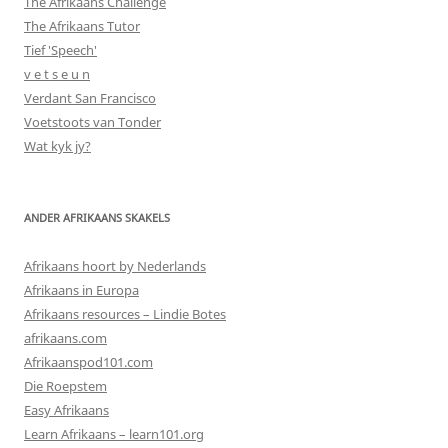
The Afrikaans Challenge
The Afrikaans Tutor
Tief 'Speech'
v e t s e u n
Verdant San Francisco
Voetstoots van Tonder
Wat kyk jy?
ANDER AFRIKAANS SKAKELS
Afrikaans hoort by Nederlands
Afrikaans in Europa
Afrikaans resources – Lindie Botes
afrikaans.com
Afrikaanspod101.com
Die Roepstem
Easy Afrikaans
Learn Afrikaans – learn101.org