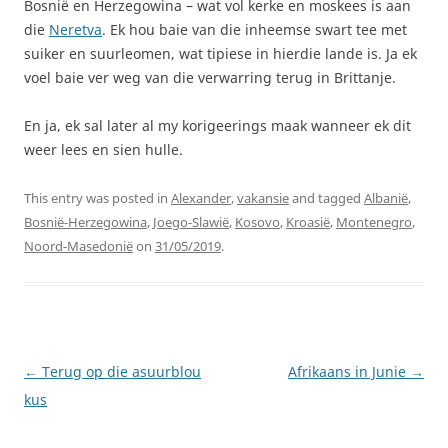
Bosnië en Herzegowina – wat vol kerke en moskees is aan
die
Neretva
. Ek hou baie van die inheemse swart tee met
suiker en suurleomen, wat tipiese in hierdie lande is. Ja ek
voel baie ver weg van die verwarring terug in Brittanje.
En ja, ek sal later al my korigeerings maak wanneer ek dit
weer lees en sien hulle.
This entry was posted in
Alexander
,
vakansie
and tagged
Albanië
,
Bosnië-Herzegowina
,
Joego-Slawië
,
Kosovo
,
Kroasië
,
Montenegro
,
Noord-Masedonië
on
31/05/2019
.
Post
←
Terug op die asuurblou
Afrikaans in Junie
→
navigation
kus