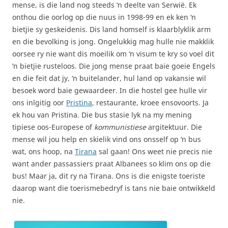
mense, is die land nog steeds ‘n deelte van Serwië. Ek
onthou die oorlog op die nuus in 1998-99 en ek ken ‘n
bietjie sy geskeidenis. Dis land homself is klaarblyklik arm
en die bevolking is jong. Ongelukkig mag hulle nie makklik
oorsee ry nie want dis moeilik om ‘n visum te kry so voel dit
‘n bietjie rusteloos. Die jong mense praat baie goeie Engels
en die feit dat jy, ‘n buitelander, hul land op vakansie wil
besoek word baie gewaardeer. In die hostel gee hulle vir
ons inlgitig oor
Pristina
, restaurante, kroee ensovoorts. Ja
ek hou van Pristina. Die bus stasie lyk na my mening
tipiese oos-Europese of
kommunistiese
argitektuur. Die
mense wil jou help en skielik vind ons onsself op ‘n bus
wat, ons hoop, na
Tirana
sal gaan! Ons weet nie precis nie
want ander passassiers praat Albanees so klim ons op die
bus! Maar ja, dit ry na Tirana. Ons is die enigste toeriste
daarop want die toerismebedryf is tans nie baie ontwikkeld
nie.