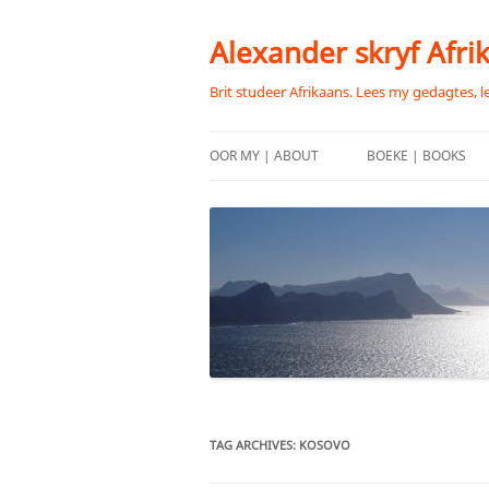
Skip
to
content
Alexander skryf Afri
Brit studeer Afrikaans. Lees my gedagtes, l
OOR MY | ABOUT
BOEKE | BOOKS
TAG ARCHIVES:
KOSOVO