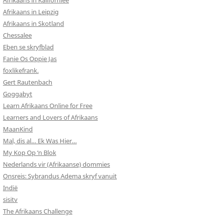
Afrikaans in Kalifornieë
Afrikaans in Leipzig
Afrikaans in Skotland
Chessalee
Eben se skryfblad
Fanie Os Oppie Jas
foxlikefrank.
Gert Rautenbach
Goggabyt
Learn Afrikaans Online for Free
Learners and Lovers of Afrikaans
MaanKind
Mal, dis al… Ek Was Hier…
My Kop Op ‘n Blok
Nederlands vir (Afrikaanse) dommies
Onsreis: Sybrandus Adema skryf vanuit
Indië
sisitv
The Afrikaans Challenge