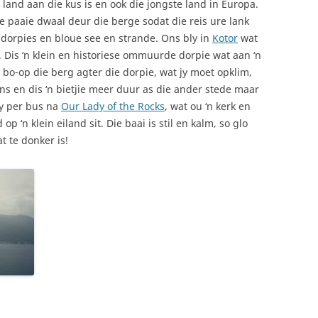
 land aan die kus is en ook die jongste land in Europa.
ie paaie dwaal deur die berge sodat die reis ure lank
n dorpies en bloue see en strande. Ons bly in
Kotor
wat
. Dis ‘n klein en historiese ommuurde dorpie wat aan ‘n
van bo-op die berg agter die dorpie, wat jy moet opklim,
ons en dis ‘n bietjie meer duur as die ander stede maar
ry per bus na
Our Lady of the Rocks
, wat ou ‘n kerk en
p ‘n klein eiland sit. Die baai is stil en kalm, so glo
t te donker is!