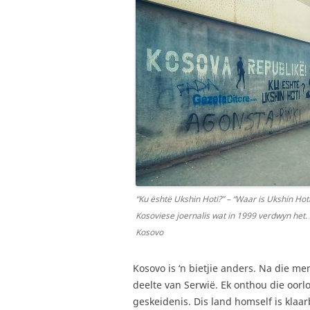
“Ku është Ukshin Hoti?” – “Waar is Ukshin Hoti?
Kosoviese joernalis wat in 1999 verdwyn het. I
Kosovo
Kosovo is ‘n bietjie anders. Na die m
deelte van Serwië. Ek onthou die oorlo
geskeidenis. Dis land homself is klaa