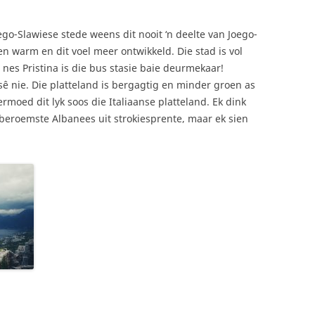
ego-Slawiese stede weens dit nooit ‘n deelte van Joego-
en warm en dit voel meer ontwikkeld. Die stad is vol
es Pristina is die bus stasie baie deurmekaar!
 nie. Die platteland is bergagtig en minder groen as
moed dit lyk soos die Italiaanse platteland. Ek dink
 beroemste Albanees uit strokiesprente, maar ek sien