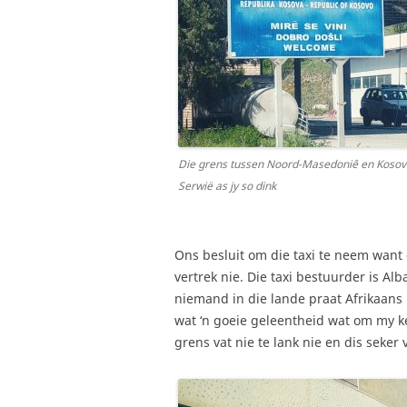
Die grens tussen Noord-Masedoniê en Kosovo
Serwië as jy so dink
Ons besluit om die taxi te neem want 
vertrek nie. Die taxi bestuurder is Al
niemand in die lande praat Afrikaans 
wat ‘n goeie geleentheid wat om my k
grens vat nie te lank nie en dis seker