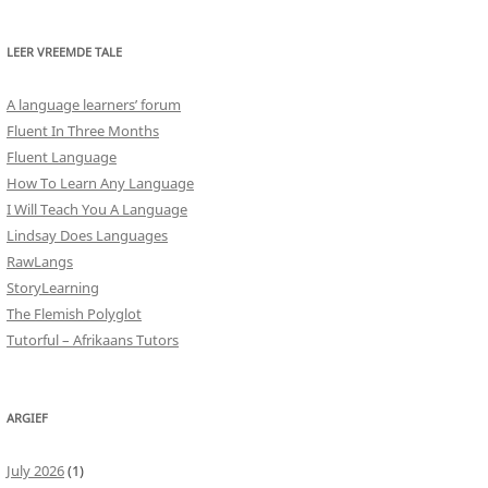
LEER VREEMDE TALE
A language learners’ forum
Fluent In Three Months
Fluent Language
How To Learn Any Language
I Will Teach You A Language
Lindsay Does Languages
RawLangs
StoryLearning
The Flemish Polyglot
Tutorful – Afrikaans Tutors
ARGIEF
July 2026
(1)