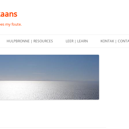
kaans
ees my foute.
HULPBRONNE | RESOURCES
LEER | LEARN
KONTAK | CONT