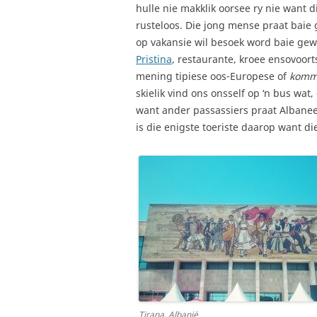
hulle nie makklik oorsee ry nie want dis
rusteloos. Die jong mense praat baie go
op vakansie wil besoek word baie gewaa
Pristina
, restaurante, kroee ensovoorts
mening tipiese oos-Europese of
komm
skielik vind ons onsself op ‘n bus wat
want ander passassiers praat Albanees
is die enigste toeriste daarop want di
Tirana, Albanië