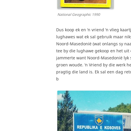
National Geographic 1990
Dus koop ek en ‘n vriend ‘n vlieg kaart
lughawes wat ek sal gebruik maar niks 
Noord-Masedonië (wat onlangs sy naam
tee by die lughawe gekoop en het uit d
jammerte want Noord-Masedonië lyk s
groen woude. ‘n Vriend by die werk he
pragtig die land is. Ek sal een dag ret
b