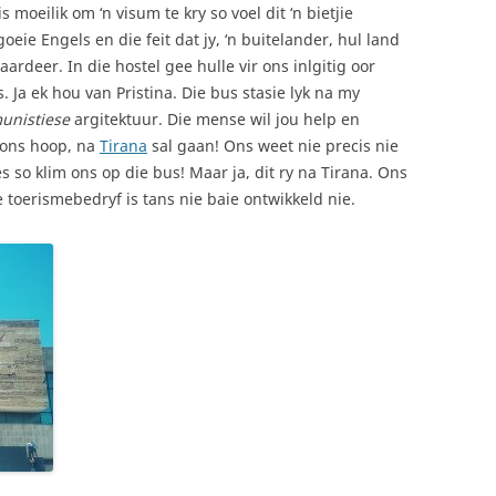
 moeilik om ‘n visum te kry so voel dit ‘n bietjie
eie Engels en die feit dat jy, ‘n buitelander, hul land
rdeer. In die hostel gee hulle vir ons inlgitig oor
. Ja ek hou van Pristina. Die bus stasie lyk na my
unistiese
argitektuur. Die mense wil jou help en
, ons hoop, na
Tirana
sal gaan! Ons weet nie precis nie
 so klim ons op die bus! Maar ja, dit ry na Tirana. Ons
e toerismebedryf is tans nie baie ontwikkeld nie.