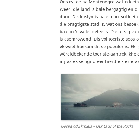
Ons ry toe na Montenegro wat ‘n klein
Weer, die land is baie bergagtig en d
duur. Dis kuslyn is baie mooi vol klei
die pragtigste stad is, wat ons besoek
baai in ‘n vallei geleë is. Die uitsig 
is asemrowend. Dis vol toeriste soos 
ek weet hoekom dit so populêr is. Ek 
wêreldbekende toeriste-aantreklikheid o
my as ek sê, ignoreer hierdie kiekie wa
Gospa od Škrpjela – Our Lady of the Rocks