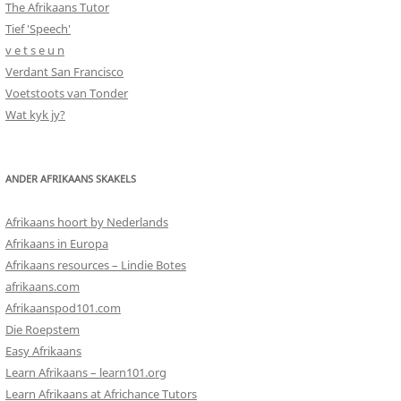
The Afrikaans Tutor
Tief 'Speech'
v e t s e u n
Verdant San Francisco
Voetstoots van Tonder
Wat kyk jy?
ANDER AFRIKAANS SKAKELS
Afrikaans hoort by Nederlands
Afrikaans in Europa
Afrikaans resources – Lindie Botes
afrikaans.com
Afrikaanspod101.com
Die Roepstem
Easy Afrikaans
Learn Afrikaans – learn101.org
Learn Afrikaans at Africhance Tutors