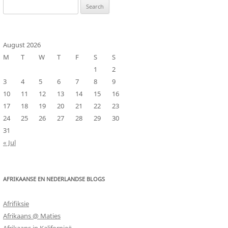
Search
for:
August 2026
M
T
W
T
F
S
S
1
2
3
4
5
6
7
8
9
10
11
12
13
14
15
16
17
18
19
20
21
22
23
24
25
26
27
28
29
30
31
« Jul
AFRIKAANSE EN NEDERLANDSE BLOGS
Afrifiksie
Afrikaans @ Maties