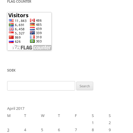
FLAG COUNTER
SOEK
Search
for:
April 2017
M
T
W
T
F
S
S
1
2
3
4
5
6
7
8
9