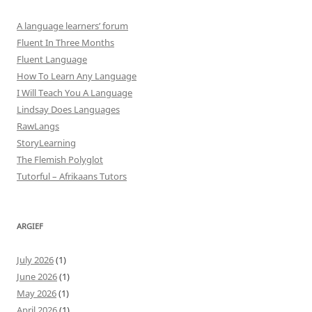
A language learners’ forum
Fluent In Three Months
Fluent Language
How To Learn Any Language
I Will Teach You A Language
Lindsay Does Languages
RawLangs
StoryLearning
The Flemish Polyglot
Tutorful – Afrikaans Tutors
ARGIEF
July 2026
(1)
June 2026
(1)
May 2026
(1)
April 2026
(1)