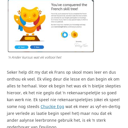
‘n Ander kursus wat ek voltooi het
Seker help dit my dat ek Frans op skool moes leer en dus
onthou ek veel. Ek vlieg deur die lesse en dan begin ek om
alles te herhaal. Voor ek begin het was ek ‘n bietjie skepties
hieroor, ek het nie geglo dat ‘n rekenaarspeletjie so goed
kan werk nie. Ek speel nie rekenaarspeletjies (okei ek speel
some nog steeds
Chuckie Egg
wat ek meer as vyf-en-dertig
jare verlede as laatie begin speel het) maar nou dat ek
ander aalynse leerbronne gebruik het, is ek ‘n sterk
onderhouer van Doulingo.