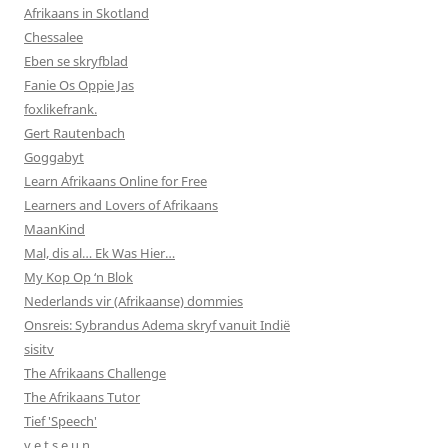
Afrikaans in Skotland
Chessalee
Eben se skryfblad
Fanie Os Oppie Jas
foxlikefrank.
Gert Rautenbach
Goggabyt
Learn Afrikaans Online for Free
Learners and Lovers of Afrikaans
MaanKind
Mal, dis al… Ek Was Hier…
My Kop Op ‘n Blok
Nederlands vir (Afrikaanse) dommies
Onsreis: Sybrandus Adema skryf vanuit Indië
sisitv
The Afrikaans Challenge
The Afrikaans Tutor
Tief 'Speech'
v e t s e u n