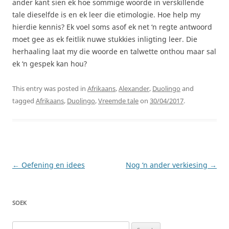
ander kant sien ek hoe sommige woorde in verskillende
tale dieselfde is en ek leer die etimologie. Hoe help my
hierdie kennis? Ek voel soms asof ek net ‘n regte antwoord
moet gee as ek feitlik nuwe stukkies inligting leer. Die
herhaaling laat my die woorde en talwette onthou maar sal
ek ‘n gespek kan hou?
This entry was posted in
Afrikaans
,
Alexander
,
Duolingo
and
tagged
Afrikaans
,
Duolingo
,
Vreemde tale
on
30/04/2017
.
Post
←
Oefening en idees
Nog ‘n ander verkiesing
→
navigation
SOEK
Search