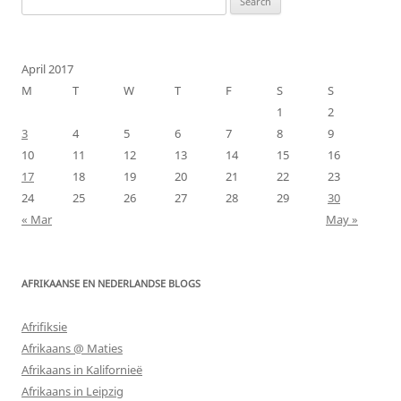
for:
April 2017
M
T
W
T
F
S
S
1
2
3
4
5
6
7
8
9
10
11
12
13
14
15
16
17
18
19
20
21
22
23
24
25
26
27
28
29
30
« Mar
May »
AFRIKAANSE EN NEDERLANDSE BLOGS
Afrifiksie
Afrikaans @ Maties
Afrikaans in Kalifornieë
Afrikaans in Leipzig