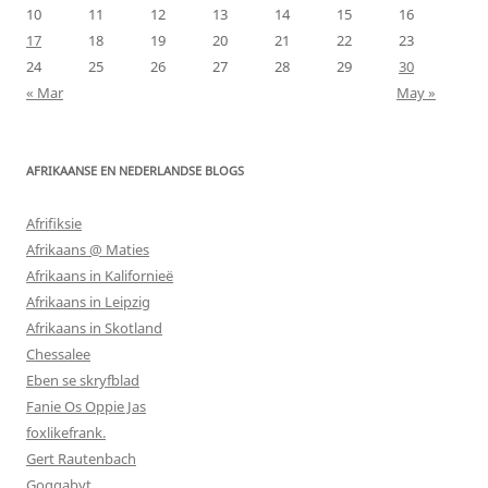
10
11
12
13
14
15
16
17
18
19
20
21
22
23
24
25
26
27
28
29
30
« Mar
May »
AFRIKAANSE EN NEDERLANDSE BLOGS
Afrifiksie
Afrikaans @ Maties
Afrikaans in Kalifornieë
Afrikaans in Leipzig
Afrikaans in Skotland
Chessalee
Eben se skryfblad
Fanie Os Oppie Jas
foxlikefrank.
Gert Rautenbach
Goggabyt