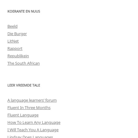
KOERANTE EN NUUS
Beeld
Die Burger
LitNet
Rapport
Republikein
The South African
LEER VREEMDE TALE
A language learners’ forum
Fluent In Three Months
Fluent Language
How To Learn Any Language
I Will Teach You A Language
Lindsay Does Languages