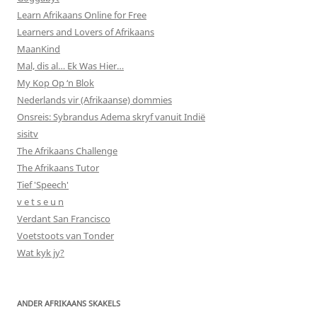
Learn Afrikaans Online for Free
Learners and Lovers of Afrikaans
MaanKind
Mal, dis al… Ek Was Hier…
My Kop Op ‘n Blok
Nederlands vir (Afrikaanse) dommies
Onsreis: Sybrandus Adema skryf vanuit Indië
sisitv
The Afrikaans Challenge
The Afrikaans Tutor
Tief 'Speech'
v e t s e u n
Verdant San Francisco
Voetstoots van Tonder
Wat kyk jy?
ANDER AFRIKAANS SKAKELS