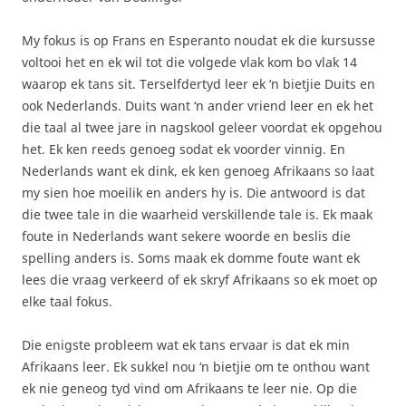
My fokus is op Frans en Esperanto noudat ek die kursusse
voltooi het en ek wil tot die volgede vlak kom bo vlak 14
waarop ek tans sit. Terselfdertyd leer ek ‘n bietjie Duits en
ook Nederlands. Duits want ‘n ander vriend leer en ek het
die taal al twee jare in nagskool geleer voordat ek opgehou
het. Ek ken reeds genoeg sodat ek voorder vinnig. En
Nederlands want ek dink, ek ken genoeg Afrikaans so laat
my sien hoe moeilik en anders hy is. Die antwoord is dat
die twee tale in die waarheid verskillende tale is. Ek maak
foute in Nederlands want sekere woorde en beslis die
spelling anders is. Soms maak ek domme foute want ek
lees die vraag verkeerd of ek skryf Afrikaans so ek moet op
elke taal fokus.
Die enigste probleem wat ek tans ervaar is dat ek min
Afrikaans leer. Ek sukkel nou ‘n bietjie om te onthou want
ek nie geneog tyd vind om Afrikaans te leer nie. Op die