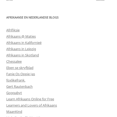
AFRIKAANSE EN NEDERLANDSE BLOGS
Afrifiksie
Afrikaans @ Maties
Afrikaans in Kalifornieë
Afrikaans in Leipzig
Afrikaans in Skotland
Chessalee
Eben se skryfblad
Fanie Os Oppie Jas
foxlikefrank.
Gert Rautenbach
Goggabyt
Learn Afrikaans Online for Free
Learners and Lovers of Afrikaans
MaanKind