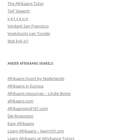
The Afrikaans Tutor
Tief 'Speech'
v e t s e u n
Verdant San Francisco
Voetstoots van Tonder
Wat kyk jy?
ANDER AFRIKAANS SKAKELS
Afrikaans hoort by Nederlands
Afrikaans in Europa
Afrikaans resources – Lindie Botes
afrikaans.com
Afrikaanspod101.com
Die Roepstem
Easy Afrikaans
Learn Afrikaans – learn101.org
Learn Afrikaans at Africhance Tutors