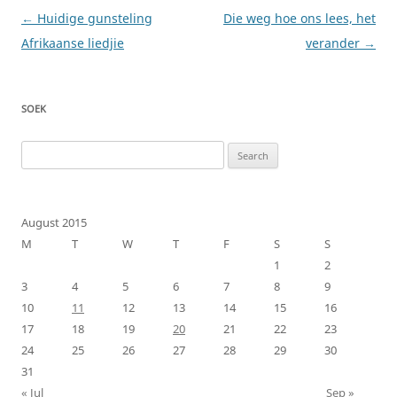
Post
←
Huidige gunsteling
Die weg hoe ons lees, het
navigation
Afrikaanse liedjie
verander
→
SOEK
Search
for:
August 2015
M
T
W
T
F
S
S
1
2
3
4
5
6
7
8
9
10
11
12
13
14
15
16
17
18
19
20
21
22
23
24
25
26
27
28
29
30
31
« Jul
Sep »