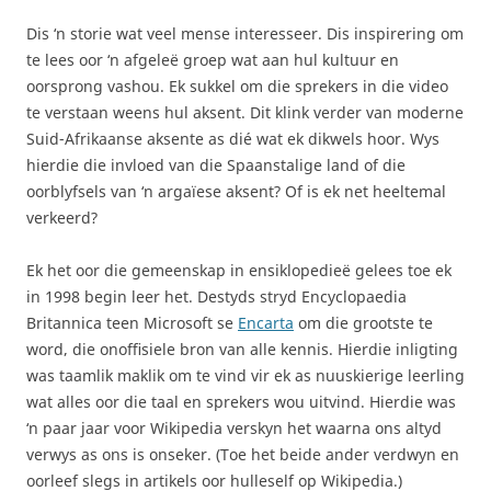
Dis ‘n storie wat veel mense interesseer. Dis inspirering om
te lees oor ‘n afgeleë groep wat aan hul kultuur en
oorsprong vashou. Ek sukkel om die sprekers in die video
te verstaan weens hul aksent. Dit klink verder van moderne
Suid-Afrikaanse aksente as dié wat ek dikwels hoor. Wys
hierdie die invloed van die Spaanstalige land of die
oorblyfsels van ‘n argaïese aksent? Of is ek net heeltemal
verkeerd?
Ek het oor die gemeenskap in ensiklopedieë gelees toe ek
in 1998 begin leer het. Destyds stryd Encyclopaedia
Britannica teen Microsoft se
Encarta
om die grootste te
word, die onoffisiele bron van alle kennis. Hierdie inligting
was taamlik maklik om te vind vir ek as nuuskierige leerling
wat alles oor die taal en sprekers wou uitvind. Hierdie was
‘n paar jaar voor Wikipedia verskyn het waarna ons altyd
verwys as ons is onseker. (Toe het beide ander verdwyn en
oorleef slegs in artikels oor hulleself op Wikipedia.)