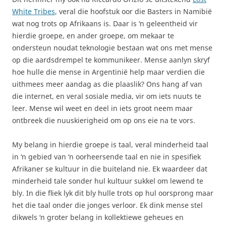
White Tribes
, veral die hoofstuk oor die Basters in Namibië
wat nog trots op Afrikaans is. Daar is ‘n geleentheid vir
hierdie groepe, en ander groepe, om mekaar te
ondersteun noudat teknologie bestaan wat ons met mense
op die aardsdrempel te kommunikeer. Mense aanlyn skryf
hoe hulle die mense in Argentinië help maar verdien die
uithmees meer aandag as die plaaslik? Ons hang af van
die internet, en veral sosiale media, vir om iets nuuts te
leer. Mense wil weet en deel in iets groot neem maar
ontbreek die nuuskierigheid om op ons eie na te vors.
My belang in hierdie groepe is taal, veral minderheid taal
in ‘n gebied van ‘n oorheersende taal en nie in spesifiek
Afrikaner se kultuur in die buiteland nie. Ek waardeer dat
minderheid tale sonder hul kultuur sukkel om lewend te
bly. In die fliek lyk dit bly hulle trots op hul oorsprong maar
het die taal onder die jonges verloor. Ek dink mense stel
dikwels ‘n groter belang in kollektiewe geheues en