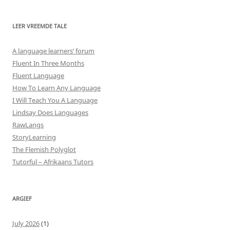
LEER VREEMDE TALE
A language learners’ forum
Fluent In Three Months
Fluent Language
How To Learn Any Language
I Will Teach You A Language
Lindsay Does Languages
RawLangs
StoryLearning
The Flemish Polyglot
Tutorful – Afrikaans Tutors
ARGIEF
July 2026
(1)