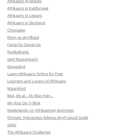
Afrikaans @ Maties
Afrikaans in Kalifornieë
Afrikaans in Leipzig
Afrikaans in Skotland
Chessalee
Eben se skryfblad
Fanie Os Oppie Jas
foxlikefrank.
Gert Rautenbach
Goggabyt
Learn Afrikaans Online for Free
Learners and Lovers of Afrikaans
MaanKind
Mal, dis al… Ek Was Hier…
My Kop Op ‘n Blok
Nederlands vir (Afrikaanse) dommies
Onsreis: Sybrandus Adema skryf vanuit Indië
sisitv
The Afrikaans Challenge