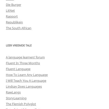
Die Burger
LitNet
Rapport
Republikein
The South African
LEER VREEMDE TALE
A language learners’ forum
Fluent In Three Months
Fluent Language
How To Learn Any Language
I Will Teach You A Language
Lindsay Does Languages
RawLangs
StoryLearning
The Flemish Polyglot