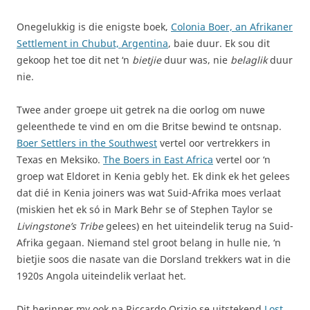
Onegelukkig is die enigste boek,
Colonia Boer, an Afrikaner
Settlement in Chubut, Argentina
, baie duur. Ek sou dit
gekoop het toe dit net ‘n
bietjie
duur was, nie
belaglik
duur
nie.
Twee ander groepe uit getrek na die oorlog om nuwe
geleenthede te vind en om die Britse bewind te ontsnap.
Boer Settlers in the Southwest
vertel oor vertrekkers in
Texas en Meksiko.
The Boers in East Africa
vertel oor ‘n
groep wat Eldoret in Kenia gebly het. Ek dink ek het gelees
dat dié in Kenia joiners was wat Suid-Afrika moes verlaat
(miskien het ek só in Mark Behr se
of Stephen Taylor se
Livingstone’s Tribe
gelees) en het uiteindelik terug na Suid-
Afrika gegaan. Niemand stel groot belang in hulle nie, ‘n
bietjie soos die nasate van die Dorsland trekkers wat in die
1920s Angola uiteindelik verlaat het.
Dit herinner my ook na Riccardo Orizio se uitstekend
Lost