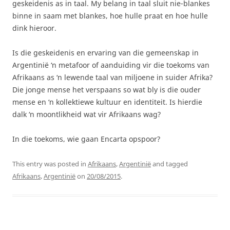
geskeidenis as in taal. My belang in taal sluit nie-blankes
binne in saam met blankes, hoe hulle praat en hoe hulle
dink hieroor.
Is die geskeidenis en ervaring van die gemeenskap in
Argentinië ‘n metafoor of aanduiding vir die toekoms van
Afrikaans as ‘n lewende taal van miljoene in suider Afrika?
Die jonge mense het verspaans so wat bly is die ouder
mense en ‘n kollektiewe kultuur en identiteit. Is hierdie
dalk ‘n moontlikheid wat vir Afrikaans wag?
In die toekoms, wie gaan Encarta opspoor?
This entry was posted in
Afrikaans
,
Argentinië
and tagged
Afrikaans
,
Argentinië
on
20/08/2015
.