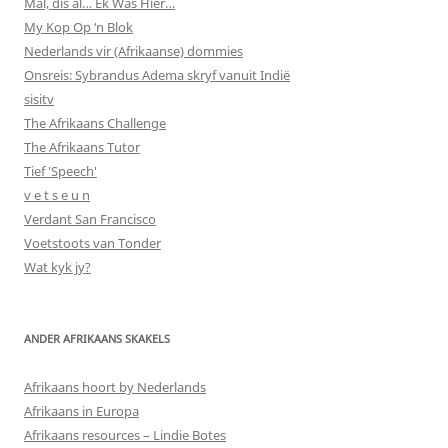
Mal, dis al… Ek Was Hier…
My Kop Op ‘n Blok
Nederlands vir (Afrikaanse) dommies
Onsreis: Sybrandus Adema skryf vanuit Indië
sisitv
The Afrikaans Challenge
The Afrikaans Tutor
Tief 'Speech'
v e t s e u n
Verdant San Francisco
Voetstoots van Tonder
Wat kyk jy?
ANDER AFRIKAANS SKAKELS
Afrikaans hoort by Nederlands
Afrikaans in Europa
Afrikaans resources – Lindie Botes