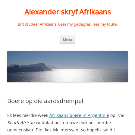
Skip
to
Alexander skryf Afrikaans
content
Brit studeer Afrikaans. Lees my gedagtes, lees my foute.
Menu
Boere op die aardsdrempel
Ek lees hierdie week
Afrikaans boere in Argentinië
op
The
South African
webblad oor ‘n nuwe fliek oor hierdie
gemeenskap. Die fliek lyk interssant so hopelik sal dit