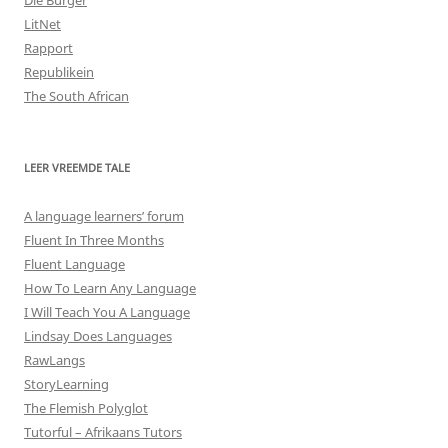
LitNet
Rapport
Republikein
The South African
LEER VREEMDE TALE
A language learners’ forum
Fluent In Three Months
Fluent Language
How To Learn Any Language
I Will Teach You A Language
Lindsay Does Languages
RawLangs
StoryLearning
The Flemish Polyglot
Tutorful – Afrikaans Tutors