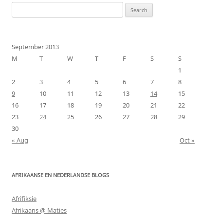
Search
for:
September 2013
M
T
W
T
F
S
S
1
2
3
4
5
6
7
8
9
10
11
12
13
14
15
16
17
18
19
20
21
22
23
24
25
26
27
28
29
30
« Aug
Oct »
AFRIKAANSE EN NEDERLANDSE BLOGS
Afrifiksie
Afrikaans @ Maties