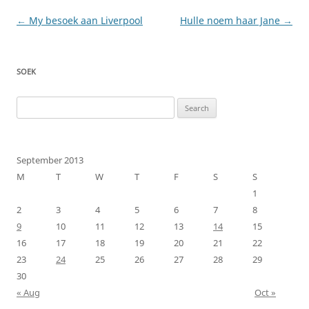
Post
←
My besoek aan Liverpool
Hulle noem haar Jane
→
navigation
SOEK
Search
for:
September 2013
M
T
W
T
F
S
S
1
2
3
4
5
6
7
8
9
10
11
12
13
14
15
16
17
18
19
20
21
22
23
24
25
26
27
28
29
30
« Aug
Oct »