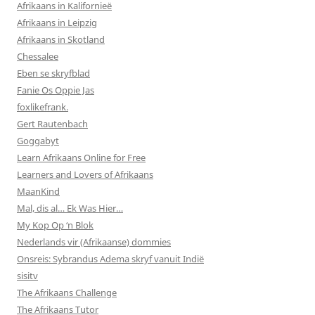
Afrikaans in Kalifornieë
Afrikaans in Leipzig
Afrikaans in Skotland
Chessalee
Eben se skryfblad
Fanie Os Oppie Jas
foxlikefrank.
Gert Rautenbach
Goggabyt
Learn Afrikaans Online for Free
Learners and Lovers of Afrikaans
MaanKind
Mal, dis al… Ek Was Hier…
My Kop Op ‘n Blok
Nederlands vir (Afrikaanse) dommies
Onsreis: Sybrandus Adema skryf vanuit Indië
sisitv
The Afrikaans Challenge
The Afrikaans Tutor