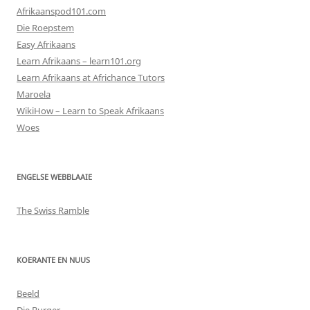
Afrikaanspod101.com
Die Roepstem
Easy Afrikaans
Learn Afrikaans – learn101.org
Learn Afrikaans at Africhance Tutors
Maroela
WikiHow – Learn to Speak Afrikaans
Woes
ENGELSE WEBBLAAIE
The Swiss Ramble
KOERANTE EN NUUS
Beeld
Die Burger