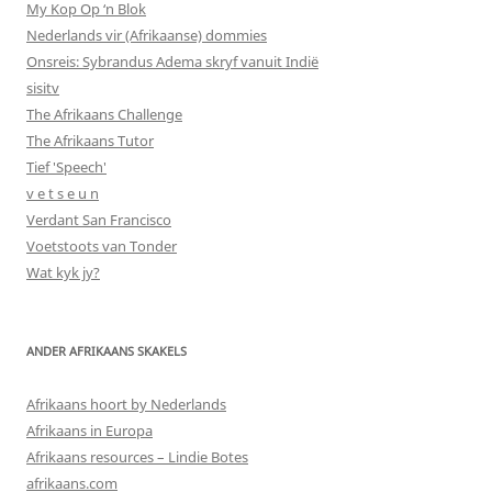
My Kop Op ‘n Blok
Nederlands vir (Afrikaanse) dommies
Onsreis: Sybrandus Adema skryf vanuit Indië
sisitv
The Afrikaans Challenge
The Afrikaans Tutor
Tief 'Speech'
v e t s e u n
Verdant San Francisco
Voetstoots van Tonder
Wat kyk jy?
ANDER AFRIKAANS SKAKELS
Afrikaans hoort by Nederlands
Afrikaans in Europa
Afrikaans resources – Lindie Botes
afrikaans.com