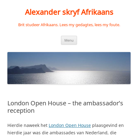
Skip
to
Alexander skryf Afrikaans
content
Brit studeer Afrikaans. Lees my gedagtes, lees my foute.
Menu
London Open House – the ambassador’s
reception
Hierdie naweek het
London Open House
plaasgevind en
hierdie jaar was die ambassades van Nederland, die