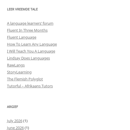
LEER VREEMDE TALE
A language learners’ forum
Fluent In Three Months
Fluent Language
How To Learn Any Language
I Will Teach You A Language
Lindsay Does Languages
RawLangs
StoryLearning
The Flemish Polyglot
Tutorful – Afrikaans Tutors
ARGIEF
July 2026
(1)
June 2026
(1)