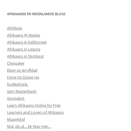
AFRIKAANSE EN NEDERLANDSE BLOGS
Afrifiksie
Afrikaans @ Maties
Afrikaans in Kalifornieë
Afrikaans in Leipzig
Afrikaans in Skotland
Chessalee
Eben se skryfblad
Fanie Os Oppie Jas
foxlikefrank.
Gert Rautenbach
Goggabyt
Learn Afrikaans Online for Free
Learners and Lovers of Afrikaans
MaanKind
Mal, dis al… Ek Was Hier…