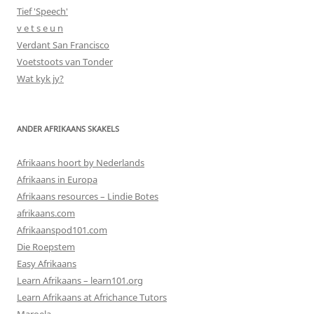
Tief 'Speech'
v e t s e u n
Verdant San Francisco
Voetstoots van Tonder
Wat kyk jy?
ANDER AFRIKAANS SKAKELS
Afrikaans hoort by Nederlands
Afrikaans in Europa
Afrikaans resources – Lindie Botes
afrikaans.com
Afrikaanspod101.com
Die Roepstem
Easy Afrikaans
Learn Afrikaans – learn101.org
Learn Afrikaans at Africhance Tutors
Maroela