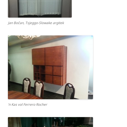
Jan Bočan, Tsjeggo-Slowake argitek
‘n Kas vol Ferrero Rocher