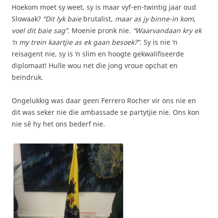
Hoekom moet sy weet, sy is maar vyf-en-twintig jaar oud
Slowaak?
“Dit lyk baie
brutalist
, maar as jy binne-in kom,
voel dit baie sag”.
Moenie pronk nie.
“Waarvandaan kry ek
‘n my trein kaartjie as ek gaan besoek?”
. Sy is nie ‘n
reisagent nie, sy is ‘n slim en hoogte gekwalifiseerde
diplomaat! Hulle wou net die jong vroue opchat en
beïndruk.
Ongelukkig was daar geen Ferrero Rocher vir ons nie en
dit was seker nie die ambassade se partytjie nie. Ons kon
nie sê hy het ons bederf nie.