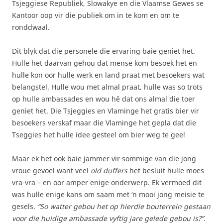
Tsjeggiese Republiek, Slowakye en die Vlaamse Gewes se
Kantoor oop vir die publiek om in te kom en om te
ronddwaal.
Dit blyk dat die personele die ervaring baie geniet het.
Hulle het daarvan gehou dat mense kom besoek het en
hulle kon oor hulle werk en land praat met besoekers wat
belangstel. Hulle wou met almal praat, hulle was so trots
op hulle ambassades en wou hê dat ons almal die toer
geniet het. Die Tsjeggies en Vlaminge het gratis bier vir
besoekers verskaf maar die Vlaminge het gepla dat die
Tseggies het hulle idee gesteel om bier weg te gee!
Maar ek het ook baie jammer vir sommige van die jong
vroue gevoel want veel
old duffers
het besluit hulle moes
vra-vra – en oor amper enige onderwerp. Ek vermoed dit
was hulle enige kans om saam met ‘n mooi jong meisie te
gesels.
“So watter gebou het op hierdie bouterrein gestaan
voor die huidige ambassade vyftig jare gelede gebou is?”.