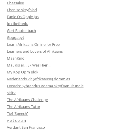
Chessalee
Eben se skryfblad
Fanie Os Oppie Jas
foxlikefrank.
Gert Rautenbach
Goggabyt
Learn Afrikaans Online for Free
Learners and Lovers of Afrikaans
MaanKind
Mal, dis al… Ek Was Hier…
My Kop Op ‘n Blok
Nederlands vir (Afrikaanse) dommies
Onsreis: Sybrandus Adema skryf vanuit Indië
sisitv
The Afrikaans Challenge
The Afrikaans Tutor
Tief 'Speech'
v e t s e u n
Verdant San Francisco