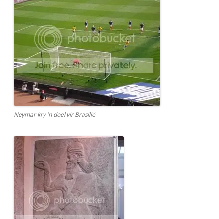
Neymar kry 'n doel vir Brasilië