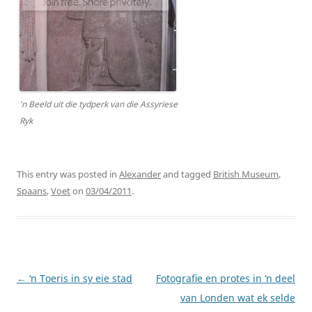
'n Beeld uit die tydperk van die Assyriese
Ryk
This entry was posted in
Alexander
and tagged
British Museum
,
Spaans
,
Voet
on
03/04/2011
.
Post
←
‘n Toeris in sy eie stad
Fotografie en protes in ‘n deel
navigation
van Londen wat ek selde