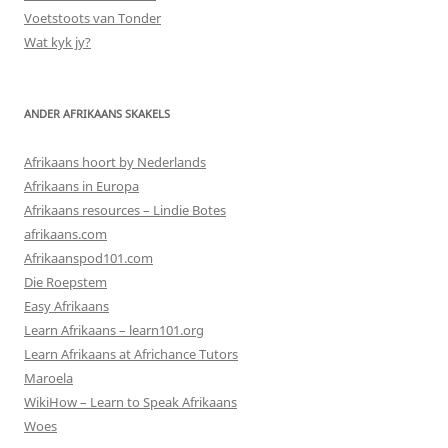
Voetstoots van Tonder
Wat kyk jy?
ANDER AFRIKAANS SKAKELS
Afrikaans hoort by Nederlands
Afrikaans in Europa
Afrikaans resources – Lindie Botes
afrikaans.com
Afrikaanspod101.com
Die Roepstem
Easy Afrikaans
Learn Afrikaans – learn101.org
Learn Afrikaans at Africhance Tutors
Maroela
WikiHow – Learn to Speak Afrikaans
Woes