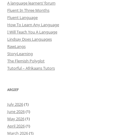
A language learners’ forum
Fluent In Three Months
Fluent Language
How To Learn Any Language
I Will Teach You A Language
Lindsay Does Languages
RawLangs
StoryLearning
The Flemish Polyglot
Tutorful – Afrikaans Tutors
ARGIEF
July 2026
(1)
June 2026
(1)
May 2026
(1)
April 2026
(1)
March 2026
(1)