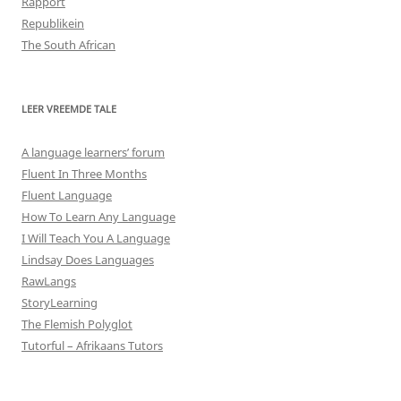
Rapport
Republikein
The South African
LEER VREEMDE TALE
A language learners’ forum
Fluent In Three Months
Fluent Language
How To Learn Any Language
I Will Teach You A Language
Lindsay Does Languages
RawLangs
StoryLearning
The Flemish Polyglot
Tutorful – Afrikaans Tutors