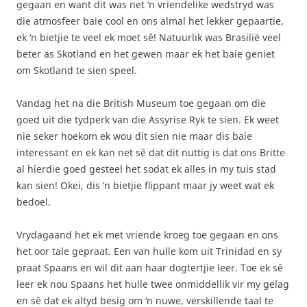
gegaan en want dit was net ‘n vriendelike wedstryd was
die atmosfeer baie cool en ons almal het lekker gepaartie,
ek ‘n bietjie te veel ek moet sê! Natuurlik was Brasilië veel
beter as Skotland en het gewen maar ek het baie geniet
om Skotland te sien speel.
Vandag het na die British Museum toe gegaan om die
goed uit die tydperk van die Assyrise Ryk te sien. Ek weet
nie seker hoekom ek wou dit sien nie maar dis baie
interessant en ek kan net sê dat dit nuttig is dat ons Britte
al hierdie goed gesteel het sodat ek alles in my tuis stad
kan sien! Okei, dis ‘n bietjie flippant maar jy weet wat ek
bedoel.
Vrydagaand het ek met vriende kroeg toe gegaan en ons
het oor tale gepraat. Een van hulle kom uit Trinidad en sy
praat Spaans en wil dit aan haar dogtertjie leer. Toe ek sê
leer ek nou Spaans het hulle twee onmiddellik vir my gelag
en sê dat ek altyd besig om ‘n nuwe, verskillende taal te