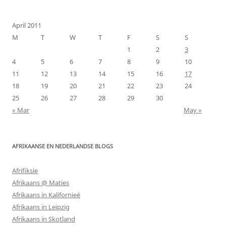
April 2011
M
T
W
T
F
S
S
1
2
3
4
5
6
7
8
9
10
11
12
13
14
15
16
17
18
19
20
21
22
23
24
25
26
27
28
29
30
« Mar
May »
AFRIKAANSE EN NEDERLANDSE BLOGS
Afrifiksie
Afrikaans @ Maties
Afrikaans in Kalifornieë
Afrikaans in Leipzig
Afrikaans in Skotland