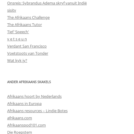
Onsreis: Sybrandus Adema skryf vanuit Indië
sisitv
The Afrikaans Challenge
The Afrikaans Tutor
Tief 'Speech'
v e t s e u n
Verdant San Francisco
Voetstoots van Tonder
Wat kyk jy?
ANDER AFRIKAANS SKAKELS
Afrikaans hoort by Nederlands
Afrikaans in Europa
Afrikaans resources – Lindie Botes
afrikaans.com
Afrikaanspod101.com
Die Roepstem