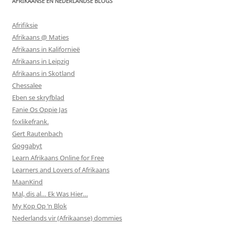
AFRIKAANSE EN NEDERLANDSE BLOGS
Afrifiksie
Afrikaans @ Maties
Afrikaans in Kalifornieë
Afrikaans in Leipzig
Afrikaans in Skotland
Chessalee
Eben se skryfblad
Fanie Os Oppie Jas
foxlikefrank.
Gert Rautenbach
Goggabyt
Learn Afrikaans Online for Free
Learners and Lovers of Afrikaans
MaanKind
Mal, dis al… Ek Was Hier…
My Kop Op ‘n Blok
Nederlands vir (Afrikaanse) dommies