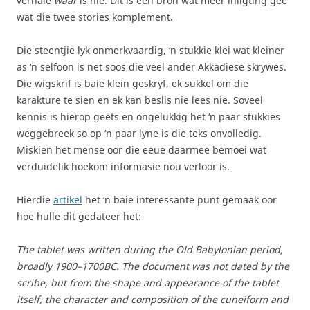
verhale
waar
is nie. Dit is een bron wat meer inligting gee
wat die twee stories komplement.
Die steentjie lyk onmerkvaardig, ‘n stukkie klei wat kleiner
as ‘n selfoon is net soos die veel ander Akkadiese skrywes.
Die wigskrif is baie klein geskryf, ek sukkel om die
karakture te sien en ek kan beslis nie lees nie. Soveel
kennis is hierop geëts en ongelukkig het ‘n paar stukkies
weggebreek so op ‘n paar lyne is die teks onvolledig.
Miskien het mense oor die eeue daarmee bemoei wat
verduidelik hoekom informasie nou verloor is.
Hierdie
artikel
het ‘n baie interessante punt gemaak oor
hoe hulle dit gedateer het:
The tablet was written during the Old Babylonian period,
broadly 1900–1700BC. The document was not dated by the
scribe, but from the shape and appearance of the tablet
itself, the character and composition of the cuneiform and