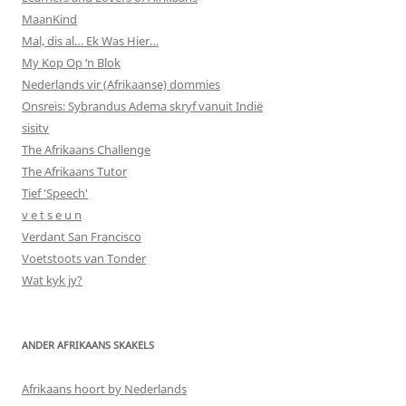
MaanKind
Mal, dis al… Ek Was Hier…
My Kop Op ‘n Blok
Nederlands vir (Afrikaanse) dommies
Onsreis: Sybrandus Adema skryf vanuit Indië
sisitv
The Afrikaans Challenge
The Afrikaans Tutor
Tief 'Speech'
v e t s e u n
Verdant San Francisco
Voetstoots van Tonder
Wat kyk jy?
ANDER AFRIKAANS SKAKELS
Afrikaans hoort by Nederlands