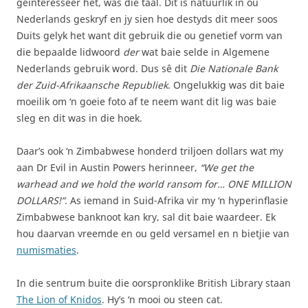
geïnteresseer het, was die taal. Dit is natuurlik in ou
Nederlands geskryf en jy sien hoe destyds dit meer soos
Duits gelyk het want dit gebruik die ou genetief vorm van
die bepaalde lidwoord
der
wat baie selde in Algemene
Nederlands gebruik word. Dus sê dit
Die Nationale Bank
der Zuid-Afrikaansche Republiek
. Ongelukkig was dit baie
moeilik om ‘n goeie foto af te neem want dit lig was baie
sleg en dit was in die hoek.
Daar’s ook ‘n Zimbabwese honderd triljoen dollars wat my
aan Dr Evil in Austin Powers herinneer,
“We get the
warhead and we hold the world ransom for… ONE MILLION
DOLLARS!”
. As iemand in Suid-Afrika vir my ‘n hyperinflasie
Zimbabwese banknoot kan kry, sal dit baie waardeer. Ek
hou daarvan vreemde en ou geld versamel en n bietjie van
numismaties
.
In die sentrum buite die oorspronklike British Library staan
The Lion of Knidos
. Hy’s ‘n mooi ou steen cat.