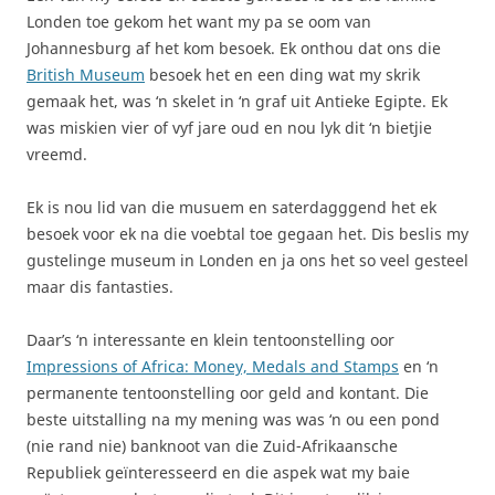
Londen toe gekom het want my pa se oom van
Johannesburg af het kom besoek. Ek onthou dat ons die
British Museum
besoek het en een ding wat my skrik
gemaak het, was ‘n skelet in ‘n graf uit Antieke Egipte. Ek
was miskien vier of vyf jare oud en nou lyk dit ‘n bietjie
vreemd.
Ek is nou lid van die musuem en saterdagggend het ek
besoek voor ek na die voebtal toe gegaan het. Dis beslis my
gustelinge museum in Londen en ja ons het so veel gesteel
maar dis fantasties.
Daar’s ‘n interessante en klein tentoonstelling oor
Impressions of Africa: Money, Medals and Stamps
en ‘n
permanente tentoonstelling oor geld and kontant. Die
beste uitstalling na my mening was was ‘n ou een pond
(nie rand nie) banknoot van die Zuid-Afrikaansche
Republiek geïnteresseerd en die aspek wat my baie