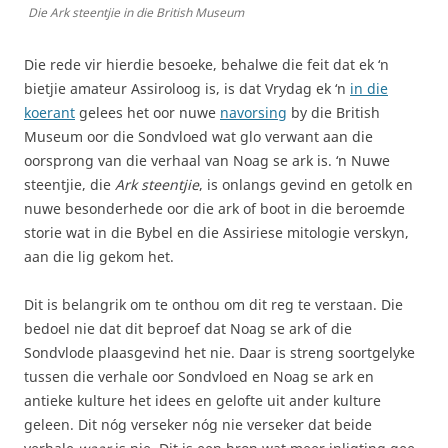
Die Ark steentjie in die British Museum
Die rede vir hierdie besoeke, behalwe die feit dat ek ‘n
bietjie amateur Assiroloog is, is dat Vrydag ek ‘n
in die
koerant
gelees het oor nuwe
navorsing
by die British
Museum oor die Sondvloed wat glo verwant aan die
oorsprong van die verhaal van Noag se ark is. ‘n Nuwe
steentjie, die
Ark steentjie
, is onlangs gevind en getolk en
nuwe besonderhede oor die ark of boot in die beroemde
storie wat in die Bybel en die Assiriese mitologie verskyn,
aan die lig gekom het.
Dit is belangrik om te onthou om dit reg te verstaan. Die
bedoel nie dat dit beproef dat Noag se ark of die
Sondvlode plaasgevind het nie. Daar is streng soortgelyke
tussen die verhale oor Sondvloed en Noag se ark en
antieke kulture het idees en gelofte uit ander kulture
geleen. Dit nóg verseker nóg nie verseker dat beide