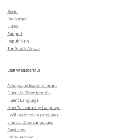
Beeld
Die Burger
LitNet
Rapport
Republikein
The South African
LEER VREEMDE TALE
A language learners’ forum
Fluent In Three Months
Fluent Language
How To Learn Any Language
I Will Teach You A Language
Lindsay Does Languages
RawLangs
StoryLearning