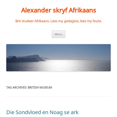
Skip
to
Alexander skryf Afrikaans
content
Brit studeer Afrikaans. Lees my gedagtes, lees my foute.
Menu
TAG ARCHIVES:
BRITISH MUSEUM
Die Sondvloed en Noag se ark