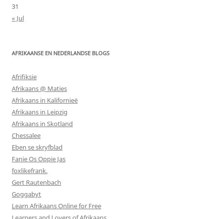
31
« Jul
AFRIKAANSE EN NEDERLANDSE BLOGS
Afrifiksie
Afrikaans @ Maties
Afrikaans in Kalifornieë
Afrikaans in Leipzig
Afrikaans in Skotland
Chessalee
Eben se skryfblad
Fanie Os Oppie Jas
foxlikefrank.
Gert Rautenbach
Goggabyt
Learn Afrikaans Online for Free
Learners and Lovers of Afrikaans