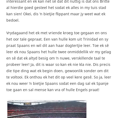
interessant en ek kan net sê dat dit nuttig is dat ons Britte
al hierdie goed gesteel het sodat ek alles in my tuis stad
kan sien! Okei, dis ‘n bietjie flippant maar jy weet wat ek
bedoel.
Vrydagaand het ek met vriende kroeg toe gegaan en ons
het oor tale gepraat. Een van hulle kom uit Trinidad en sy
praat Spaans en wil dit aan haar dogtertjie leer. Toe ek sê
leer ek nou Spaans het hulle twee onmiddellik vir my gelag
en sê dat ek altyd besig om ‘n nuwe, verskillende taal te
probeer leer! Ja, dit is waar so kan ek nie kla nie. Dis precis
die tipe ding wat ek begin doen, gewoonlik sonder om dit
te voltooi. Ek onthou ek het dit op veel kere gesê. So ja, leer
ek nou weer ‘n bietjie Spaans sodat een dag sal ek Spanje
toe gaan en sal mense kan vra of hulle Engels praat!