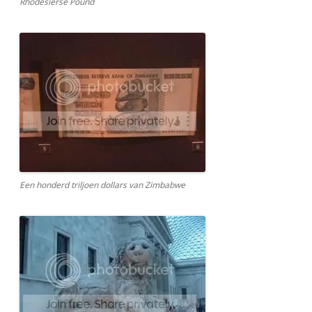
Rhodesiërse Pound
Een honderd triljoen dollars van Zimbabwe