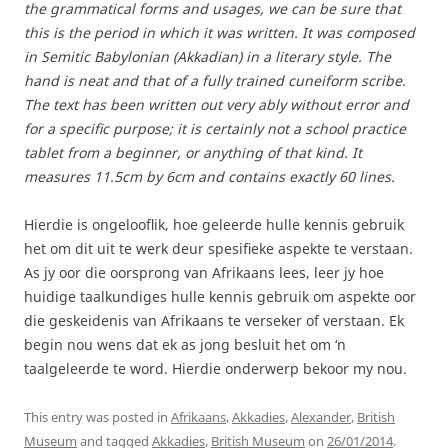
the grammatical forms and usages, we can be sure that
this is the period in which it was written. It was composed
in Semitic Babylonian (Akkadian) in a literary style. The
hand is neat and that of a fully trained cuneiform scribe.
The text has been written out very ably without error and
for a specific purpose; it is certainly not a school practice
tablet from a beginner, or anything of that kind. It
measures 11.5cm by 6cm and contains exactly 60 lines.
Hierdie is ongelooflik, hoe geleerde hulle kennis gebruik
het om dit uit te werk deur spesifieke aspekte te verstaan.
As jy oor die oorsprong van Afrikaans lees, leer jy hoe
huidige taalkundiges hulle kennis gebruik om aspekte oor
die geskeidenis van Afrikaans te verseker of verstaan. Ek
begin nou wens dat ek as jong besluit het om ‘n
taalgeleerde te word. Hierdie onderwerp bekoor my nou.
This entry was posted in
Afrikaans
,
Akkadies
,
Alexander
,
British
Museum
and tagged
Akkadies
,
British Museum
on
26/01/2014
.