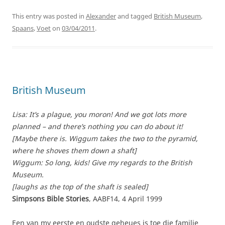
This entry was posted in
Alexander
and tagged
British Museum
,
Spaans
,
Voet
on
03/04/2011
.
British Museum
Lisa: It’s a plague, you moron! And we got lots more
planned – and there’s nothing you can do about it!
[Maybe there is. Wiggum takes the two to the pyramid,
where he shoves them down a shaft]
Wiggum: So long, kids! Give my regards to the British
Museum.
[laughs as the top of the shaft is sealed]
Simpsons Bible Stories
, AABF14, 4 April 1999
Een van my eerste en oudste geheues is toe die familie