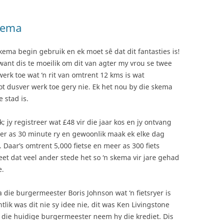
kema
ema begin gebruik en ek moet sê dat dit fantasties is!
e want dis te moeilik om dit van agter my vrou se twee
 werk toe wat ‘n rit van omtrent 12 kms is wat
ot dusver werk toe gery nie. Ek het nou by die skema
e stad is.
; jy registreer wat £48 vir die jaar kos en jy ontvang
inder as 30 minute ry en gewoonlik maak ek elke dag
. Daar’s omtrent 5,000 fietse en meer as 300 fiets
weet dat veel ander stede het so ‘n skema vir jare gehad
e.
 die burgermeester Boris Johnson wat ‘n fietsryer is
ntlik was dit nie sy idee nie, dit was Ken Livingstone
s die huidige burgermeester neem hy die krediet. Dis