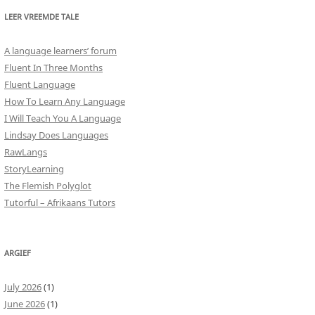
LEER VREEMDE TALE
A language learners’ forum
Fluent In Three Months
Fluent Language
How To Learn Any Language
I Will Teach You A Language
Lindsay Does Languages
RawLangs
StoryLearning
The Flemish Polyglot
Tutorful – Afrikaans Tutors
ARGIEF
July 2026
(1)
June 2026
(1)