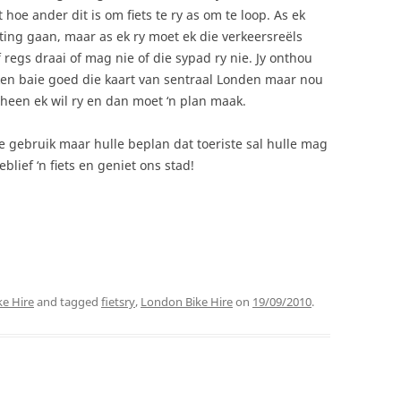
hoe ander dit is om fiets te ry as om te loop. As ek
gting gaan, maar as ek ry moet ek die verkeersreëls
regs draai of mag nie of die sypad ry nie. Jy onthou
k ken baie goed die kaart van sentraal Londen maar nou
rheen ek wil ry en dan moet ‘n plan maak.
te gebruik maar hulle beplan dat toeriste sal hulle mag
blief ‘n fiets en geniet ons stad!
e Hire
and tagged
fietsry
,
London Bike Hire
on
19/09/2010
.