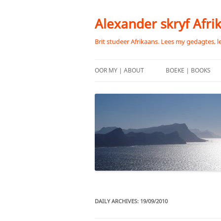
Skip
to
content
Alexander skryf Afri
Brit studeer Afrikaans. Lees my gedagtes, l
OOR MY | ABOUT
BOEKE | BOOKS
DAILY ARCHIVES:
19/09/2010