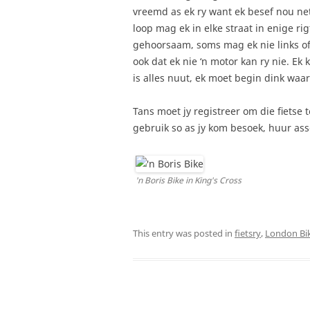
vreemd as ek ry want ek besef nou net 
loop mag ek in elke straat in enige ri
gehoorsaam, soms mag ek nie links of 
ook dat ek nie ‘n motor kan ry nie. E
is alles nuut, ek moet begin dink waa
Tans moet jy registreer om die fietse 
gebruik so as jy kom besoek, huur asse
'n Boris Bike in King's Cross
This entry was posted in
fietsry
,
London Bik