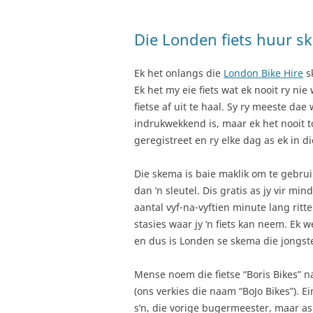
Die Londen fiets huur s
Ek het onlangs die
London Bike Hire
sk
Ek het my eie fiets wat ek nooit ry ni
fietse af uit te haal. Sy ry meeste dae
indrukwekkend is, maar ek het nooit t
geregistreet en ry elke dag as ek in di
Die skema is baie maklik om te gebruik
dan ‘n sleutel. Dis gratis as jy vir m
aantal vyf-na-vyftien minute lang ritte
stasies waar jy ‘n fiets kan neem. Ek 
en dus is Londen se skema die jongst
Mense noem die fietse “Boris Bikes” na
(ons verkies die naam “BoJo Bikes”). Ei
s’n, die vorige bugermeester, maar a