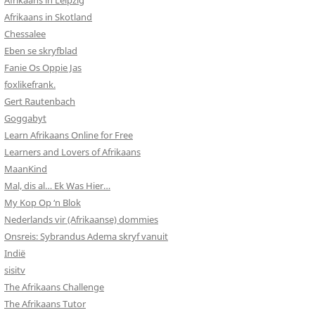
Afrikaans in Leipzig
Afrikaans in Skotland
Chessalee
Eben se skryfblad
Fanie Os Oppie Jas
foxlikefrank.
Gert Rautenbach
Goggabyt
Learn Afrikaans Online for Free
Learners and Lovers of Afrikaans
MaanKind
Mal, dis al… Ek Was Hier…
My Kop Op ‘n Blok
Nederlands vir (Afrikaanse) dommies
Onsreis: Sybrandus Adema skryf vanuit
Indië
sisitv
The Afrikaans Challenge
The Afrikaans Tutor