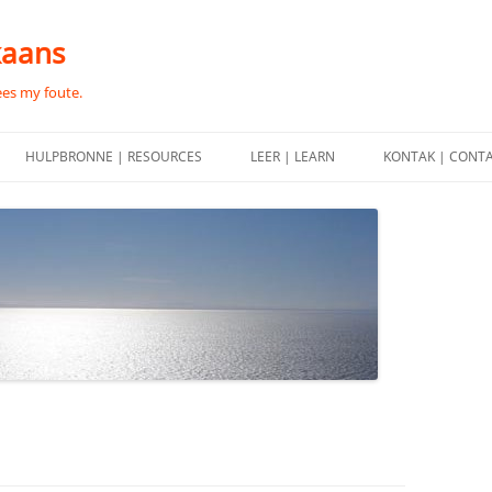
kaans
ees my foute.
HULPBRONNE | RESOURCES
LEER | LEARN
KONTAK | CONT