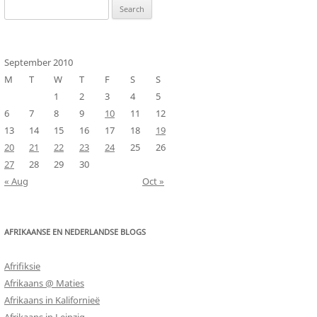
Search
for:
September 2010
M
T
W
T
F
S
S
1
2
3
4
5
6
7
8
9
10
11
12
13
14
15
16
17
18
19
20
21
22
23
24
25
26
27
28
29
30
« Aug
Oct »
AFRIKAANSE EN NEDERLANDSE BLOGS
Afrifiksie
Afrikaans @ Maties
Afrikaans in Kalifornieë