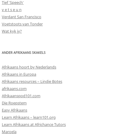
Tief 'Speech'
v e t s e u n
Verdant San Francisco
Voetstoots van Tonder
Wat kyk jy?
ANDER AFRIKAANS SKAKELS
Afrikaans hoort by Nederlands
Afrikaans in Europa
Afrikaans resources – Lindie Botes
afrikaans.com
Afrikaanspod101.com
Die Roepstem
Easy Afrikaans
Learn Afrikaans – learn101.org
Learn Afrikaans at Africhance Tutors
Maroela