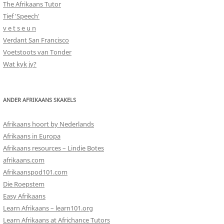
The Afrikaans Tutor
Tief 'Speech'
v e t s e u n
Verdant San Francisco
Voetstoots van Tonder
Wat kyk jy?
ANDER AFRIKAANS SKAKELS
Afrikaans hoort by Nederlands
Afrikaans in Europa
Afrikaans resources – Lindie Botes
afrikaans.com
Afrikaanspod101.com
Die Roepstem
Easy Afrikaans
Learn Afrikaans – learn101.org
Learn Afrikaans at Africhance Tutors