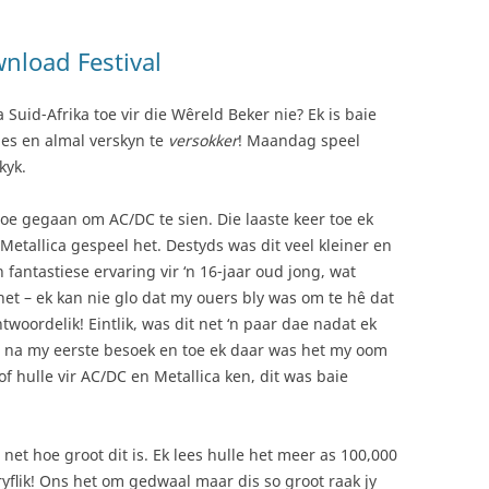
nload Festival
uid-Afrika toe vir die Wêreld Beker nie? Ek is baie
ies en almal verskyn te
versokker
! Maandag speel
kyk.
oe gegaan om AC/DC te sien. Die laaste keer toe ek
etallica gespeel het. Destyds was dit veel kleiner en
 fantastiese ervaring vir ‘n 16-jaar oud jong, wat
et – ek kan nie glo dat my ouers bly was om te hê dat
woordelik! Eintlik, was dit net ‘n paar dae nadat ek
p na my eerste besoek en toe ek daar was het my oom
of hulle vir AC/DC en Metallica ken, dit was baie
net hoe groot dit is. Ek lees hulle het meer as 100,000
ryflik! Ons het om gedwaal maar dis so groot raak jy