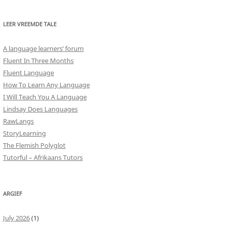
LEER VREEMDE TALE
A language learners’ forum
Fluent In Three Months
Fluent Language
How To Learn Any Language
I Will Teach You A Language
Lindsay Does Languages
RawLangs
StoryLearning
The Flemish Polyglot
Tutorful – Afrikaans Tutors
ARGIEF
July 2026
(1)