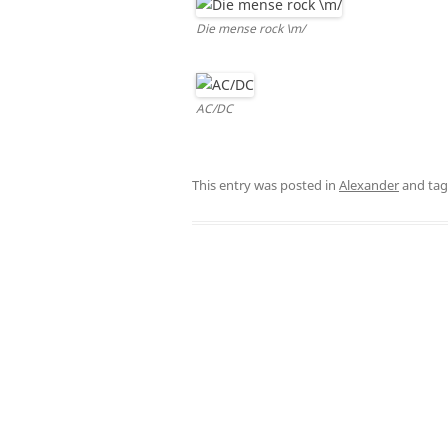
Die mense rock \m/
AC/DC
This entry was posted in
Alexander
and ta