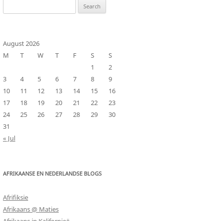
Search
for:
August 2026
M
T
W
T
F
S
S
1
2
3
4
5
6
7
8
9
10
11
12
13
14
15
16
17
18
19
20
21
22
23
24
25
26
27
28
29
30
31
« Jul
AFRIKAANSE EN NEDERLANDSE BLOGS
Afrifiksie
Afrikaans @ Maties