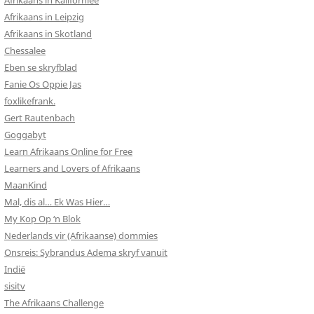
Afrikaans in Kalifornieë
Afrikaans in Leipzig
Afrikaans in Skotland
Chessalee
Eben se skryfblad
Fanie Os Oppie Jas
foxlikefrank.
Gert Rautenbach
Goggabyt
Learn Afrikaans Online for Free
Learners and Lovers of Afrikaans
MaanKind
Mal, dis al… Ek Was Hier…
My Kop Op ‘n Blok
Nederlands vir (Afrikaanse) dommies
Onsreis: Sybrandus Adema skryf vanuit
Indië
sisitv
The Afrikaans Challenge