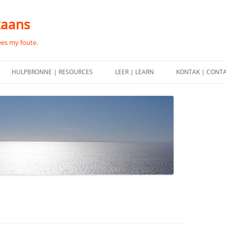
kaans
ees my foute.
HULPBRONNE | RESOURCES
LEER | LEARN
KONTAK | CONT