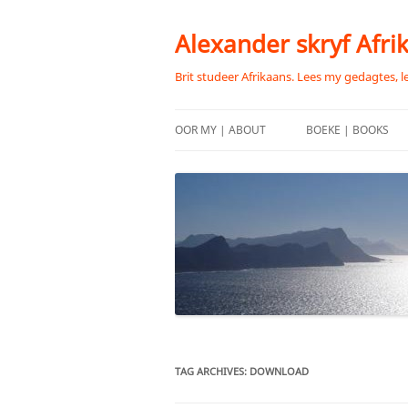
Skip
to
content
Alexander skryf Afri
Brit studeer Afrikaans. Lees my gedagtes, l
OOR MY | ABOUT
BOEKE | BOOKS
TAG ARCHIVES:
DOWNLOAD