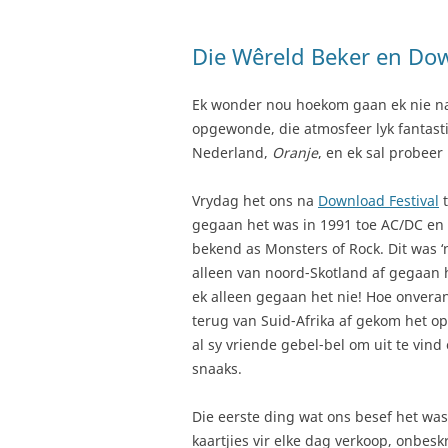
Die Wêreld Beker en Dow
Ek wonder nou hoekom gaan ek nie na S
opgewonde, die atmosfeer lyk fantast
Nederland,
Oranje
, en ek sal probeer 
Vrydag het ons na
Download Festival
t
gegaan het was in 1991 toe AC/DC en M
bekend as Monsters of Rock. Dit was ‘n
alleen van noord-Skotland af gegaan h
ek alleen gegaan het nie! Hoe onverant
terug van Suid-Afrika af gekom het o
al sy vriende gebel-bel om uit te vind 
snaaks.
Die eerste ding wat ons besef het was 
kaartjies vir elke dag verkoop, onbesk