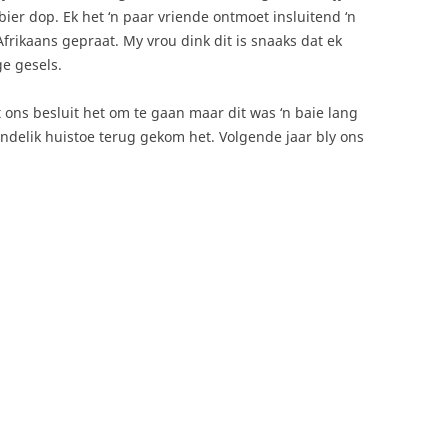
bier dop. Ek het ‘n paar vriende ontmoet insluitend ‘n
 Afrikaans gepraat. My vrou dink dit is snaaks dat ek
e gesels.
 ons besluit het om te gaan maar dit was ‘n baie lang
indelik huistoe terug gekom het. Volgende jaar bly ons