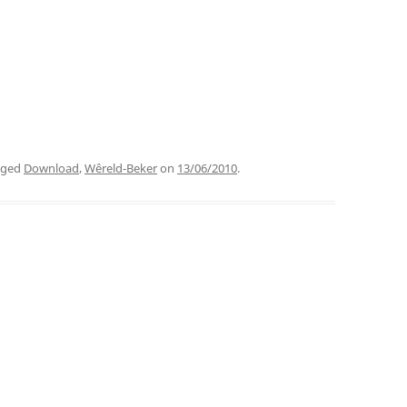
gged
Download
,
Wêreld-Beker
on
13/06/2010
.