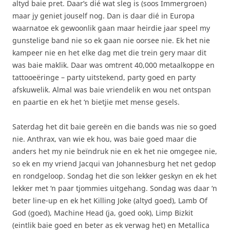
altyd baie pret. Daar’s dié wat sleg is (soos Immergroen)
maar jy geniet jouself nog. Dan is daar dié in Europa
waarnatoe ek gewoonlik gaan maar heirdie jaar speel my
gunstelige band nie so ek gaan nie oorsee nie. Ek het nie
kampeer nie en het elke dag met die trein gery maar dit
was baie maklik. Daar was omtrent 40,000 metaalkoppe en
tattooeëringe – party uitstekend, party goed en party
afskuwelik. Almal was baie vriendelik en wou net ontspan
en paartie en ek het ‘n bietjie met mense gesels.
Saterdag het dit baie gereën en die bands was nie so goed
nie. Anthrax, van wie ek hou, was baie goed maar die
anders het my nie beïndruk nie en ek het nie omgegee nie,
so ek en my vriend Jacqui van Johannesburg het net gedop
en rondgeloop. Sondag het die son lekker geskyn en ek het
lekker met ‘n paar tjommies uitgehang. Sondag was daar ‘n
beter line-up en ek het Killing Joke (altyd goed), Lamb Of
God (goed), Machine Head (ja, goed ook), Limp Bizkit
(eintlik baie goed en beter as ek verwag het) en Metallica