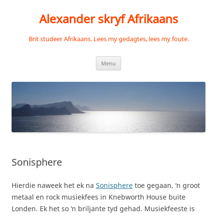
Skip
to
Alexander skryf Afrikaans
content
Brit studeer Afrikaans. Lees my gedagtes, lees my foute.
Menu
Sonisphere
Hierdie naweek het ek na
Sonisphere
toe gegaan, ‘n groot
metaal en rock musiekfees in Knebworth House buite
Londen. Ek het so ‘n briljante tyd gehad. Musiekfeeste is