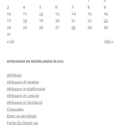
1
2
3
4
5
6
7
8
9
10
11
12
13
14
15
16
17
18
19
20
21
22
23
24
25
26
27
28
29
30
31
« Jul
Sep »
AFRIKAANSE EN NEDERLANDSE BLOGS
Afrifiksie
Afrikaans @ Maties
Afrikaans in Kalifornieë
Afrikaans in Leipzig
Afrikaans in Skotland
Chessalee
Eben se skryfblad
Fanie Os Oppie Jas