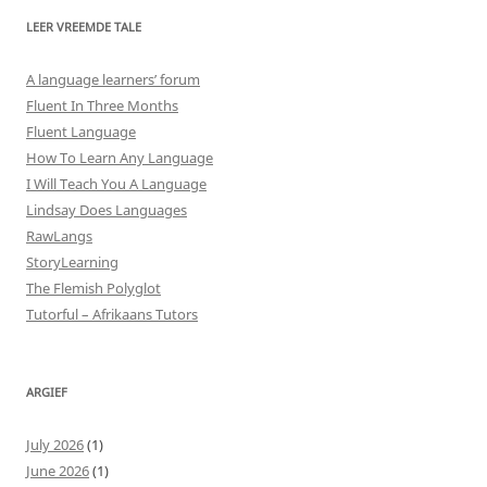
LEER VREEMDE TALE
A language learners’ forum
Fluent In Three Months
Fluent Language
How To Learn Any Language
I Will Teach You A Language
Lindsay Does Languages
RawLangs
StoryLearning
The Flemish Polyglot
Tutorful – Afrikaans Tutors
ARGIEF
July 2026
(1)
June 2026
(1)