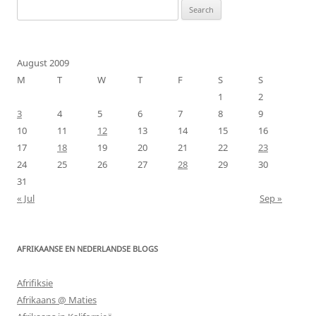
Search
for:
August 2009
M
T
W
T
F
S
S
1
2
3
4
5
6
7
8
9
10
11
12
13
14
15
16
17
18
19
20
21
22
23
24
25
26
27
28
29
30
31
« Jul
Sep »
AFRIKAANSE EN NEDERLANDSE BLOGS
Afrifiksie
Afrikaans @ Maties