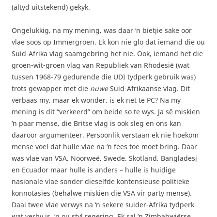
(altyd uitstekend) gekyk.
Ongelukkig, na my mening, was daar ‘n bietjie sake oor
vlae soos op Immergroen. Ek kon nie glo dat iemand die ou
Suid-Afrika vlag saamgebring het nie. Ook, iemand het die
groen-wit-groen vlag van Republiek van Rhodesië (wat
tussen 1968-79 gedurende die UDI tydperk gebruik was)
trots gewapper met die
nuwe
Suid-Afrikaanse vlag. Dit
verbaas my, maar ek wonder, is ek net te PC? Na my
mening is dit “verkeerd” om beide so te wys. Ja sê miskien
‘n paar mense, die Britse vlag is ook sleg en ons kan
daaroor argumenteer. Persoonlik verstaan ek nie hoekom
mense voel dat hulle vlae na ‘n fees toe moet bring. Daar
was vlae van VSA, Noorweë, Swede, Skotland, Bangladesj
en Ecuador maar hulle is anders – hulle is huidige
nasionale vlae sonder dieselfde kontensieuse politieke
konnotasies (behalwe miskien die VSA vir party mense).
Daai twee vlae verwys na ‘n sekere suider-Afrika tydperk
wat verby is, ‘n ou styl regering. Ek sal ‘n Zimbabwiërse