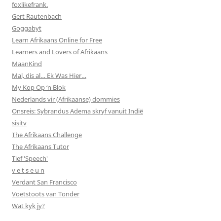
foxlikefrank.
Gert Rautenbach
Goggabyt
Learn Afrikaans Online for Free
Learners and Lovers of Afrikaans
MaanKind
Mal, dis al… Ek Was Hier…
My Kop Op ‘n Blok
Nederlands vir (Afrikaanse) dommies
Onsreis: Sybrandus Adema skryf vanuit Indië
sisitv
The Afrikaans Challenge
The Afrikaans Tutor
Tief 'Speech'
v e t s e u n
Verdant San Francisco
Voetstoots van Tonder
Wat kyk jy?