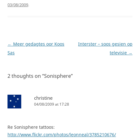
03/08/2009
.
Post
←
Meer gedagtes oor Koos
Interster – soos gesien op
navigation
Sas
televisie
→
2 thoughts on “
Sonisphere
”
christine
04/08/2009 at 17:28
Re Sonisphere tattoos:
http://www.flickr.com/photos/leonneal/3785210676/