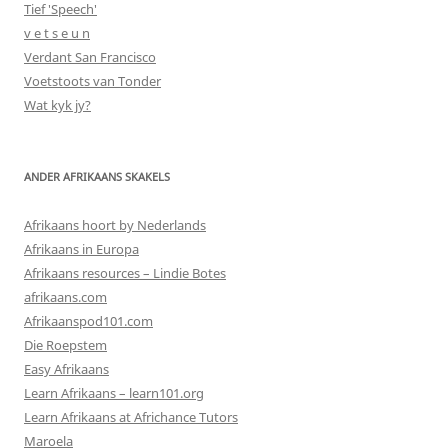
Tief 'Speech'
v e t s e u n
Verdant San Francisco
Voetstoots van Tonder
Wat kyk jy?
ANDER AFRIKAANS SKAKELS
Afrikaans hoort by Nederlands
Afrikaans in Europa
Afrikaans resources – Lindie Botes
afrikaans.com
Afrikaanspod101.com
Die Roepstem
Easy Afrikaans
Learn Afrikaans – learn101.org
Learn Afrikaans at Africhance Tutors
Maroela