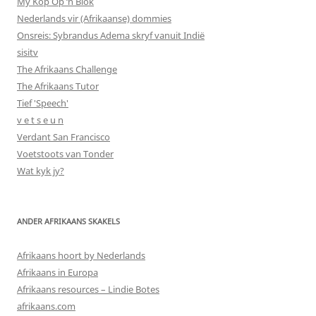
My Kop Op ‘n Blok
Nederlands vir (Afrikaanse) dommies
Onsreis: Sybrandus Adema skryf vanuit Indië
sisitv
The Afrikaans Challenge
The Afrikaans Tutor
Tief 'Speech'
v e t s e u n
Verdant San Francisco
Voetstoots van Tonder
Wat kyk jy?
ANDER AFRIKAANS SKAKELS
Afrikaans hoort by Nederlands
Afrikaans in Europa
Afrikaans resources – Lindie Botes
afrikaans.com