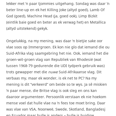
lekker met ‘n paar tjommies uitgehang. Sondag was daar ‘n
beter line-up en ek het Killing Joke (altyd goed), Lamb Of
God (goed), Machine Head (ja, goed ook), Limp Bizkit
(eintlik baie goed en beter as ek verwag het) en Metallica
(altyd uitstekend) gekyk.
Ongelukkig, na my mening, was daar ‘n bietjie sake oor
vlae soos op Immergroen. Ek kon nie glo dat iemand die ou
Suid-Afrika vlag saamgebring het nie. Ook, iemand het die
groen-wit-groen vlag van Republiek van Rhodesië (wat
tussen 1968-79 gedurende die UDI tydperk gebruik was)
trots gewapper met die
nuwe
Suid-Afrikaanse vlag. Dit
verbaas my, maar ek wonder, is ek net te PC? Na my
mening is dit “verkeerd” om beide so te wys. Ja sê miskien
‘n paar mense, die Britse vlag is ook sleg en ons kan
daaroor argumenteer. Persoonlik verstaan ek nie hoekom
mense voel dat hulle vlae na ‘n fees toe moet bring. Daar
was vlae van VSA, Noorweë, Swede, Skotland, Bangladesj
en Ecuador maar hulle is anders – hulle is huidige