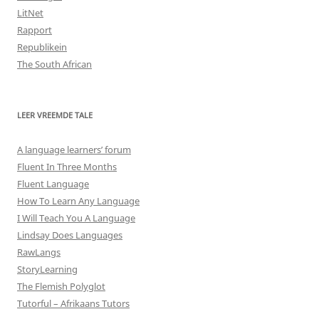
LitNet
Rapport
Republikein
The South African
LEER VREEMDE TALE
A language learners’ forum
Fluent In Three Months
Fluent Language
How To Learn Any Language
I Will Teach You A Language
Lindsay Does Languages
RawLangs
StoryLearning
The Flemish Polyglot
Tutorful – Afrikaans Tutors