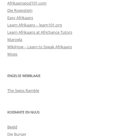
Afrikaanspod101.com
Die Roepstem
Easy Afrikaans
Learn Afrikaans – learn101.org
Learn Afrikaans at Africhance Tutors
Maroela
WikiHow – Learn to Speak Afrikaans
Woes
ENGELSE WEBBLAAIE
The Swiss Ramble
KOERANTE EN NUUS
Beeld
Die Burger