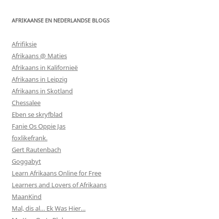
AFRIKAANSE EN NEDERLANDSE BLOGS
Afrifiksie
Afrikaans @ Maties
Afrikaans in Kalifornieë
Afrikaans in Leipzig
Afrikaans in Skotland
Chessalee
Eben se skryfblad
Fanie Os Oppie Jas
foxlikefrank.
Gert Rautenbach
Goggabyt
Learn Afrikaans Online for Free
Learners and Lovers of Afrikaans
MaanKind
Mal, dis al… Ek Was Hier…