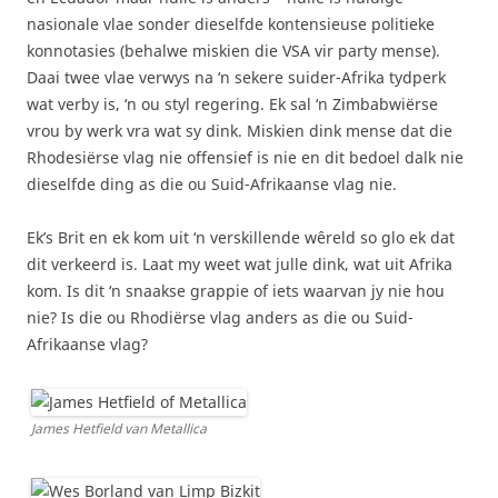
nasionale vlae sonder dieselfde kontensieuse politieke
konnotasies (behalwe miskien die VSA vir party mense).
Daai twee vlae verwys na ‘n sekere suider-Afrika tydperk
wat verby is, ‘n ou styl regering. Ek sal ‘n Zimbabwiërse
vrou by werk vra wat sy dink. Miskien dink mense dat die
Rhodesiërse vlag nie offensief is nie en dit bedoel dalk nie
dieselfde ding as die ou Suid-Afrikaanse vlag nie.
Ek’s Brit en ek kom uit ‘n verskillende wêreld so glo ek dat
dit verkeerd is. Laat my weet wat julle dink, wat uit Afrika
kom. Is dit ‘n snaakse grappie of iets waarvan jy nie hou
nie? Is die ou Rhodiërse vlag anders as die ou Suid-
Afrikaanse vlag?
James Hetfield van Metallica