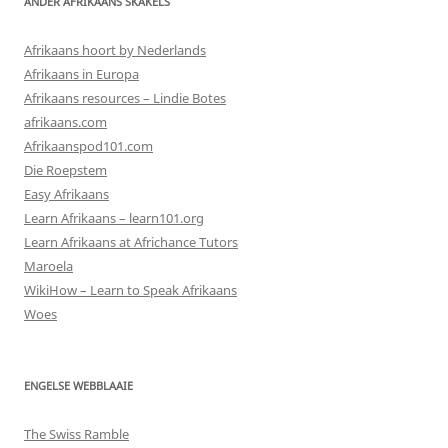
ANDER AFRIKAANS SKAKELS
Afrikaans hoort by Nederlands
Afrikaans in Europa
Afrikaans resources – Lindie Botes
afrikaans.com
Afrikaanspod101.com
Die Roepstem
Easy Afrikaans
Learn Afrikaans – learn101.org
Learn Afrikaans at Africhance Tutors
Maroela
WikiHow – Learn to Speak Afrikaans
Woes
ENGELSE WEBBLAAIE
The Swiss Ramble