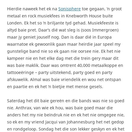
Hierdie naweek het ek na
Sonisphere
toe gegaan, ‘n groot
metaal en rock musiekfees in Knebworth House buite
Londen. Ek het so ‘n briljante tyd gehad. Musiekfeeste is
altyd baie pret. Daar’s dié wat sleg is (soos Immergroen)
maar jy geniet jouself nog. Dan is daar dié in Europa
waarnatoe ek gewoonlik gaan maar heirdie jaar speel my
gunstelige band nie so ek gaan nie oorsee nie. Ek het nie
kampeer nie en het elke dag met die trein gery maar dit
was baie maklik. Daar was omtrent 40,000 metaalkoppe en
tattooeëringe – party uitstekend, party goed en party
afskuwelik. Almal was baie vriendelik en wou net ontspan
en paartie en ek het ‘n bietjie met mense gesels.
Saterdag het dit baie gereën en die bands was nie so goed
nie. Anthrax, van wie ek hou, was baie goed maar die
anders het my nie beïndruk nie en ek het nie omgegee nie,
so ek en my vriend Jacqui van Johannesburg het net gedop
en rondgeloop. Sondag het die son lekker geskyn en ek het