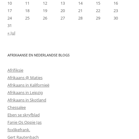
10
11
12
13
14
15
16
17
18
19
20
21
22
23
24
25
26
27
28
29
30
31
« Jul
AFRIKAANSE EN NEDERLANDSE BLOGS
Afrifiksie
Afrikaans @ Maties
Afrikaans in Kalifornieë
Afrikaans in Leipzig
Afrikaans in Skotland
Chessalee
Eben se skryfblad
Fanie Os Oppie Jas
foxlikefrank.
Gert Rautenbach