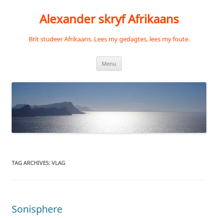
Skip
to
Alexander skryf Afrikaans
content
Brit studeer Afrikaans. Lees my gedagtes, lees my foute.
Menu
TAG ARCHIVES:
VLAG
Sonisphere