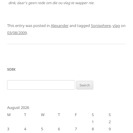
dink; daar's geen rede om die ou vlag te wapper nie.
This entry was posted in
Alexander
and tagged
Sonisphere
,
vlag
on
03/08/2009
.
SOEK
Search
for:
August 2026
M
T
W
T
F
S
S
1
2
3
4
5
6
7
8
9