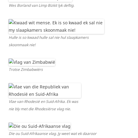
Wes Borland van Limp Bizkit lyk deftig.
Hulle is so kwaad hulle sal nie hul slaapkamers
skoonmaak nie!
Trotse Zimbabwiërs
Vlae van Rhodesië en Suid-Afrika. Ek was
nie bly met die Rhodesiërse vlag nie.
Die ou Suid-Afrikaanse vlag. Jy weet wat ek daaroor