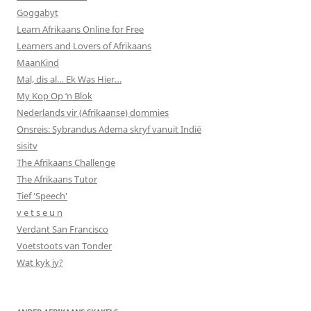
Goggabyt
Learn Afrikaans Online for Free
Learners and Lovers of Afrikaans
MaanKind
Mal, dis al… Ek Was Hier…
My Kop Op ‘n Blok
Nederlands vir (Afrikaanse) dommies
Onsreis: Sybrandus Adema skryf vanuit Indië
sisitv
The Afrikaans Challenge
The Afrikaans Tutor
Tief 'Speech'
v e t s e u n
Verdant San Francisco
Voetstoots van Tonder
Wat kyk jy?