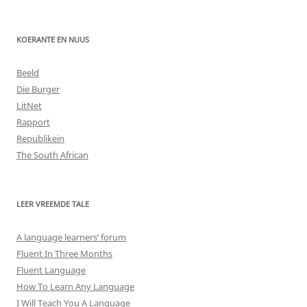
KOERANTE EN NUUS
Beeld
Die Burger
LitNet
Rapport
Republikein
The South African
LEER VREEMDE TALE
A language learners’ forum
Fluent In Three Months
Fluent Language
How To Learn Any Language
I Will Teach You A Language