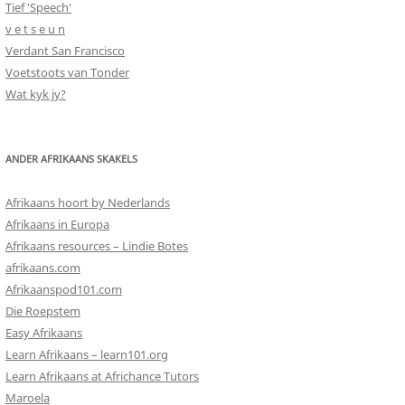
Tief 'Speech'
v e t s e u n
Verdant San Francisco
Voetstoots van Tonder
Wat kyk jy?
ANDER AFRIKAANS SKAKELS
Afrikaans hoort by Nederlands
Afrikaans in Europa
Afrikaans resources – Lindie Botes
afrikaans.com
Afrikaanspod101.com
Die Roepstem
Easy Afrikaans
Learn Afrikaans – learn101.org
Learn Afrikaans at Africhance Tutors
Maroela