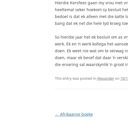
Hierdie Kersfees gaan my vrou met vri
heeltemal seker hoekom sy besluit het
bedoel is dat ek alleen met die katte tu
bang dat ek net die hele tyd kroeg toe
So hierdie jaar het ek besluit om as vr
werk. Ek en ‘n werk kollega het aans
doen. Ek weet nie wat om te verwag nie
doen, maar ek besef dat daar ‘n verski
die ervaring sal waarskynlik ‘n groot
This entry was posted in
Alexander
on
10/1
Post
←
Afrikaanse boeke
navigation