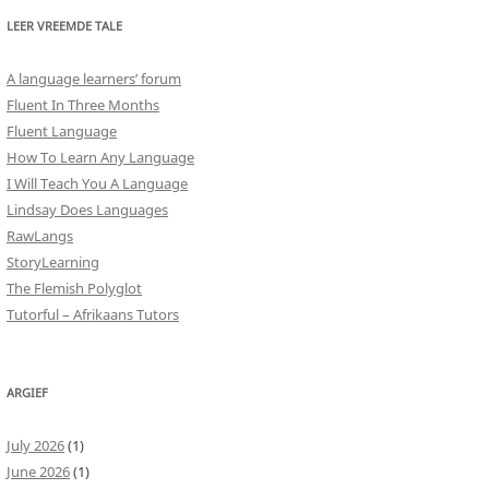
LEER VREEMDE TALE
A language learners’ forum
Fluent In Three Months
Fluent Language
How To Learn Any Language
I Will Teach You A Language
Lindsay Does Languages
RawLangs
StoryLearning
The Flemish Polyglot
Tutorful – Afrikaans Tutors
ARGIEF
July 2026
(1)
June 2026
(1)