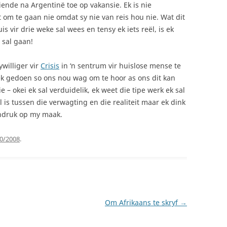
ende na Argentinë toe op vakansie. Ek is nie
 om te gaan nie omdat sy nie van reis hou nie. Wat dit
is vir drie weke sal wees en tensy ek iets reël, is ek
 sal gaan!
ywilliger vir
Crisis
in ‘n sentrum vir huislose mense te
oek gedoen so ons nou wag om te hoor as ons dit kan
 – okei ek sal verduidelik, ek weet die tipe werk ek sal
l is tussen die verwagting en die realiteit maar ek dink
 indruk op my maak.
0/2008
.
Om Afrikaans te skryf
→