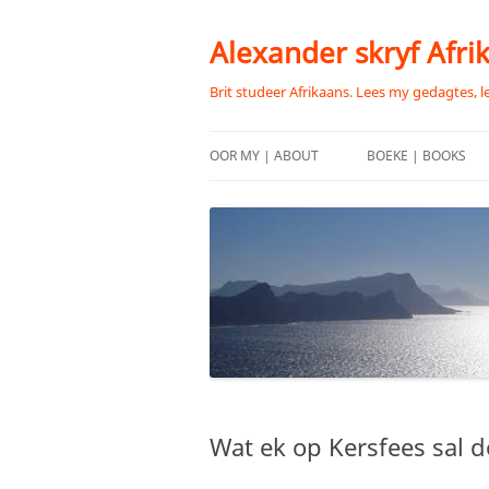
Skip
to
content
Alexander skryf Afri
Brit studeer Afrikaans. Lees my gedagtes, l
OOR MY | ABOUT
BOEKE | BOOKS
Wat ek op Kersfees sal 