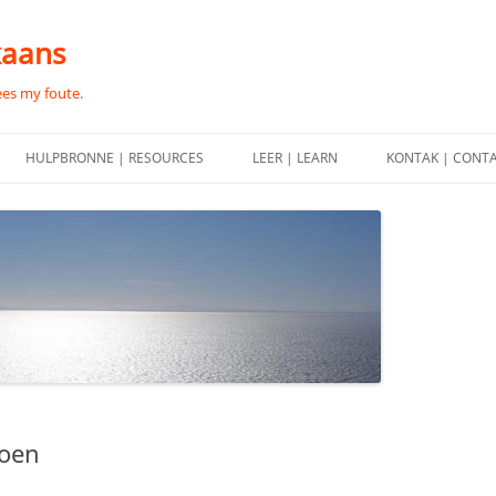
kaans
ees my foute.
HULPBRONNE | RESOURCES
LEER | LEARN
KONTAK | CONT
doen