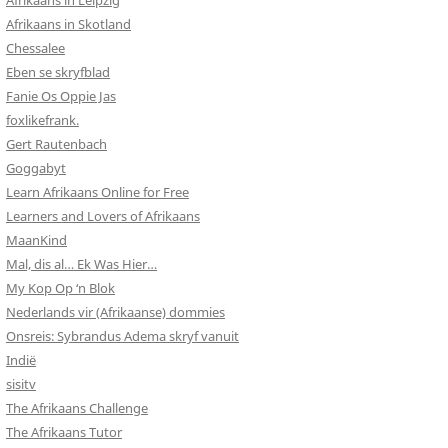
Afrikaans in Leipzig
Afrikaans in Skotland
Chessalee
Eben se skryfblad
Fanie Os Oppie Jas
foxlikefrank.
Gert Rautenbach
Goggabyt
Learn Afrikaans Online for Free
Learners and Lovers of Afrikaans
MaanKind
Mal, dis al… Ek Was Hier…
My Kop Op ‘n Blok
Nederlands vir (Afrikaanse) dommies
Onsreis: Sybrandus Adema skryf vanuit
Indië
sisitv
The Afrikaans Challenge
The Afrikaans Tutor