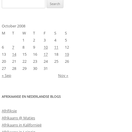
Search
for:
October 2008
M
T
W
T
F
S
S
1
2
3
4
5
6
7
8
9
10
11
12
13
14
15
16
17
18
19
20
21
22
23
24
25
26
27
28
29
30
31
« Sep
Nov »
AFRIKAANSE EN NEDERLANDSE BLOGS
Afrifiksie
Afrikaans @ Maties
Afrikaans in Kalifornieë