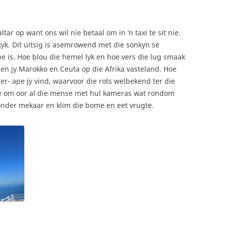
ar op want ons wil nie betaal om in ‘n taxi te sit nie.
yk. Dit uitsig is asemrowend met die sonkyn se
pe is. Hoe blou die hemel lyk en hoe vers die lug smaak
 sien jy Marokko en Ceuta op die Afrika vasteland. Hoe
er- ape jy vind, waarvoor die rots welbekend ter die
 nie om oor al die mense met hul kameras wat rondom
 onder mekaar en klim die bome en eet vrugte.