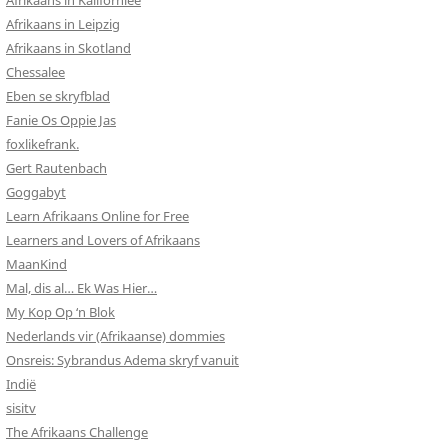
Afrikaans in Kalifornieë
Afrikaans in Leipzig
Afrikaans in Skotland
Chessalee
Eben se skryfblad
Fanie Os Oppie Jas
foxlikefrank.
Gert Rautenbach
Goggabyt
Learn Afrikaans Online for Free
Learners and Lovers of Afrikaans
MaanKind
Mal, dis al… Ek Was Hier…
My Kop Op ‘n Blok
Nederlands vir (Afrikaanse) dommies
Onsreis: Sybrandus Adema skryf vanuit
Indië
sisitv
The Afrikaans Challenge