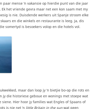
‘n paar mense ‘n vakansie op hierdie punt van die jaar
. Ek het vriende gevra maar net een kon saam met my
 besig is nie. Duisdende werkers uit Spanje stroom elke
skaars en die winkels en restaurante is leeg. Ja, dis
ie somertyd is besoekers volop en die hotels vol.
ukwekked, maar dan loop jy ‘n bietjie bo-op die rots en
ien jy die historiese geboue en wonings met stoepe wat
 siene. Hier hoor jy families wat Engles of Spaans of
ots is nie net ‘n
little Britain in the sun
wat geen