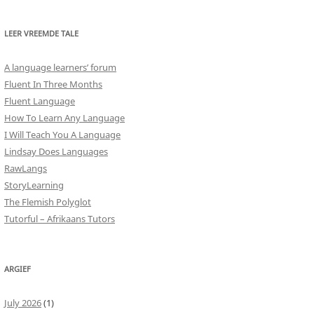
LEER VREEMDE TALE
A language learners’ forum
Fluent In Three Months
Fluent Language
How To Learn Any Language
I Will Teach You A Language
Lindsay Does Languages
RawLangs
StoryLearning
The Flemish Polyglot
Tutorful – Afrikaans Tutors
ARGIEF
July 2026
(1)