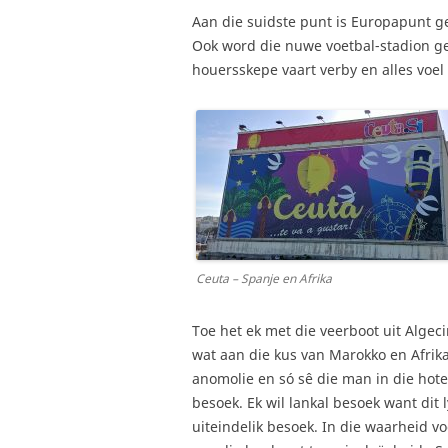
Aan die suidste punt is Europapunt ge
Ook word die nuwe voetbal-stadion gek
houersskepe vaart verby en alles voel
Ceuta – Spanje en Afrika
Toe het ek met die veerboot uit Algec
wat aan die kus van Marokko en Afrika 
anomolie en só sê die man in die hotel
besoek. Ek wil lankal besoek want dit 
uiteindelik besoek. In die waarheid v