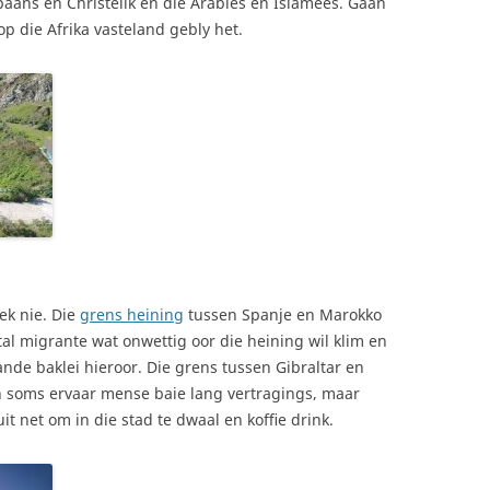
paans en Christelik en die Arabies en Islamees. Gaan
e op die Afrika vasteland gebly het.
ek nie. Die
grens heining
tussen Spanje en Marokko
al migrante wat onwettig oor die heining wil klim en
ande baklei hieroor. Die grens tussen Gibraltar en
n soms ervaar mense baie lang vertragings, maar
it net om in die stad te dwaal en koffie drink.