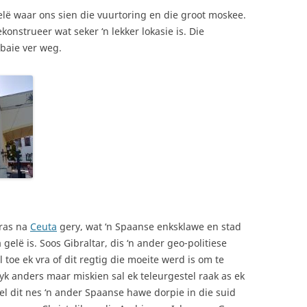
lë waar ons sien die vuurtoring en die groot moskee.
onstrueer wat seker ‘n lekker lokasie is. Die
 baie ver weg.
iras na
Ceuta
gery, wat ‘n Spaanse enksklawe en stad
gelë is. Soos Gibraltar, dis ‘n ander geo-politiese
 toe ek vra of dit regtig die moeite werd is om te
lyk anders maar miskien sal ek teleurgestel raak as ek
oel dit nes ‘n ander Spaanse hawe dorpie in die suid