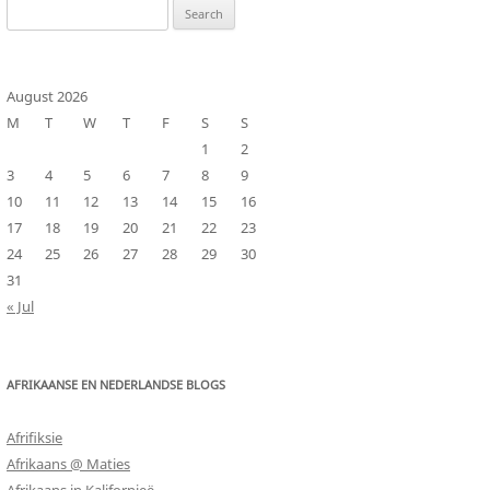
Search
for:
August 2026
M
T
W
T
F
S
S
1
2
3
4
5
6
7
8
9
10
11
12
13
14
15
16
17
18
19
20
21
22
23
24
25
26
27
28
29
30
31
« Jul
AFRIKAANSE EN NEDERLANDSE BLOGS
Afrifiksie
Afrikaans @ Maties