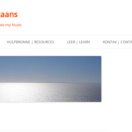
kaans
ees my foute.
HULPBRONNE | RESOURCES
LEER | LEARN
KONTAK | CONT