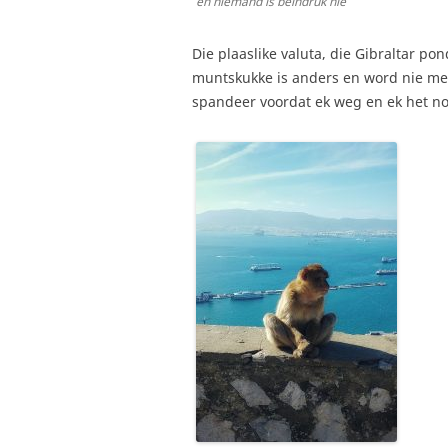
en niemand is beïndruk nie
Die plaaslike valuta, die Gibraltar po
muntskukke is anders en word nie meer
spandeer voordat ek weg en ek het nou