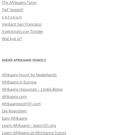
The Afrikaans Tutor
Tief 'Speech'
v e t s e u n
Verdant San Francisco
Voetstoots van Tonder
Wat kyk jy?
ANDER AFRIKAANS SKAKELS
Afrikaans hoort by Nederlands
Afrikaans in Europa
Afrikaans resources – Lindie Botes
afrikaans.com
Afrikaanspod101.com
Die Roepstem
Easy Afrikaans
Learn Afrikaans – learn101.org
Learn Afrikaans at Africhance Tutors