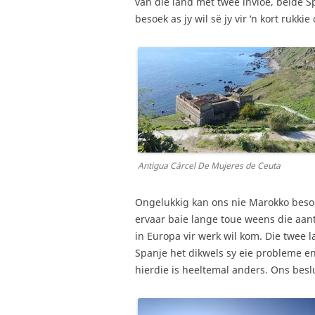
van die land met twee invloë, beide S
besoek as jy wil së jy vir ‘n kort rukki
Antigua Cárcel De Mujeres de Ceuta
Ongelukkig kan ons nie Marokko beso
ervaar baie lange toue weens die aant
in Europa vir werk wil kom. Die twee l
Spanje het dikwels sy eie probleme e
hierdie is heeltemal anders. Ons beslu