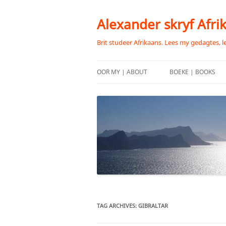
Skip
to
content
Alexander skryf Afri
Brit studeer Afrikaans. Lees my gedagtes, l
OOR MY | ABOUT
BOEKE | BOOKS
TAG ARCHIVES:
GIBRALTAR