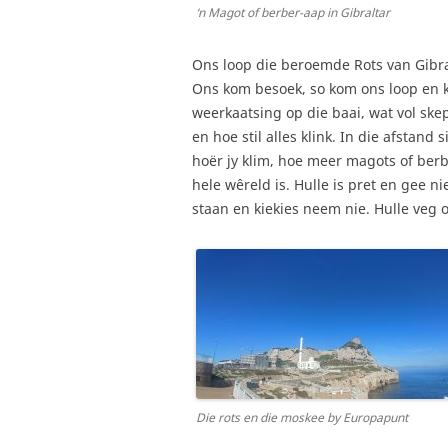
‘n Magot of berber-aap in Gibraltar
Ons loop die beroemde Rots van Gibralt
Ons kom besoek, so kom ons loop en k
weerkaatsing op die baai, wat vol ske
en hoe stil alles klink. In die afstand
hoër jy klim, hoe meer magots of berb
hele wêreld is. Hulle is pret en gee
staan en kiekies neem nie. Hulle veg
Die rots en die moskee by Europapunt