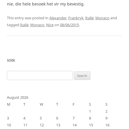
nie, die hele besoek het vir my bevestig.
This entry was posted in
Alexander
,
Frankryk
,
Italië
,
Monaco
and
tagged
Italië
,
Monaco
,
Nice
on
08/06/2015
.
SOEK
Search
for:
August 2026
M
T
W
T
F
S
S
1
2
3
4
5
6
7
8
9
10
11
12
13
14
15
16