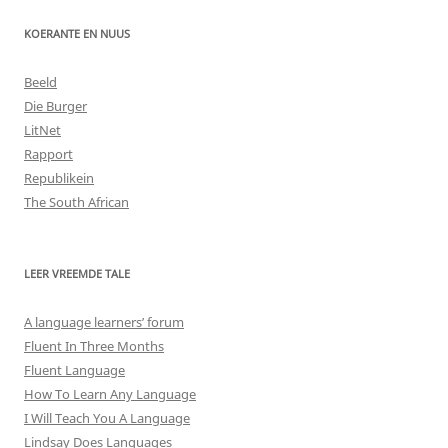
KOERANTE EN NUUS
Beeld
Die Burger
LitNet
Rapport
Republikein
The South African
LEER VREEMDE TALE
A language learners’ forum
Fluent In Three Months
Fluent Language
How To Learn Any Language
I Will Teach You A Language
Lindsay Does Languages