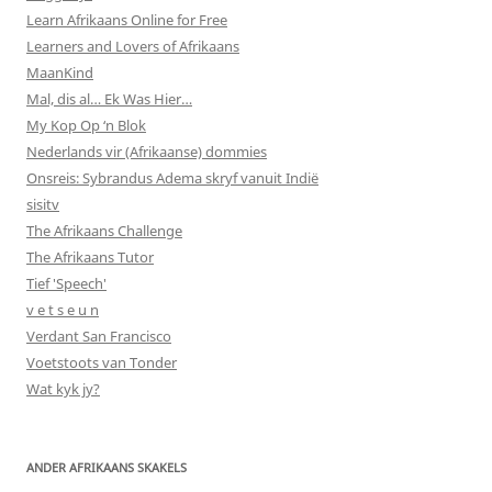
Learn Afrikaans Online for Free
Learners and Lovers of Afrikaans
MaanKind
Mal, dis al… Ek Was Hier…
My Kop Op ‘n Blok
Nederlands vir (Afrikaanse) dommies
Onsreis: Sybrandus Adema skryf vanuit Indië
sisitv
The Afrikaans Challenge
The Afrikaans Tutor
Tief 'Speech'
v e t s e u n
Verdant San Francisco
Voetstoots van Tonder
Wat kyk jy?
ANDER AFRIKAANS SKAKELS