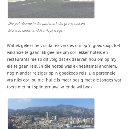
Die palmbome in die pad merk die grens tussen
Monaco (links) and Frankryk (regs)
Wat ek geleer het, is dat ek verkies om op ‘n goedkoop, lo-fi
vakansie te gaan. Ek gee nie om oor lekker hotels en
restaurants nie so dit volg dat ek daarvan hou om op my
eie te gaan reis. In die hostel was ek heeltemal anoniem,
nog ‘n ander reisiger op ‘n goedkoop reis. Die personele
vra niks oor jou nie, hulle is meer besig met die jonges wat
toers met hul splinternuwe vriende wil boek.