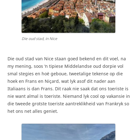
Die oud stad, in Nice
Die oud stad van Nice staan goed bekend en dit voel, na
my mening, soos ‘n tipiese Middelandse oud dorpie vol
smal stegies en hoë geboue, tweetalige tekense op die
hoek en Frans en Niçard, wat lyk asof dit nader aan
Italiaans is dan Frans. Dit raak nie saak dat ons toeriste is
nie want almal is toeriste. Niemand lyk cool op vakansie in
die tweede grotste toeriste aantreklikheid van Frankryk so
het ons net alles geniet.