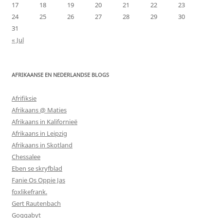
17
18
19
20
21
22
23
24
25
26
27
28
29
30
31
« Jul
AFRIKAANSE EN NEDERLANDSE BLOGS
Afrifiksie
Afrikaans @ Maties
Afrikaans in Kalifornieë
Afrikaans in Leipzig
Afrikaans in Skotland
Chessalee
Eben se skryfblad
Fanie Os Oppie Jas
foxlikefrank.
Gert Rautenbach
Goggabyt