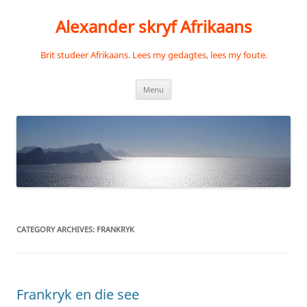
Skip
to
Alexander skryf Afrikaans
content
Brit studeer Afrikaans. Lees my gedagtes, lees my foute.
Menu
CATEGORY ARCHIVES:
FRANKRYK
Frankryk en die see