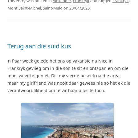
This entry was posted in
Alexander
,
Frankryk
and tagged
Frankryk
,
Mont Saint-Michel
,
Saint-Malo
on
28/04/2026
.
Terug aan die suid kus
‘n Paar week gelede het ons op vakansie na Nice in
Frankryk gevlieg om in die son te sit en ontspan en om die
mooi weer te geniet. Dis my vierde besoek na die area,
maar my girlfriend was nooit daar gewees nie so het ek die
verantwoordlikheid om te vir haar alles te toon.